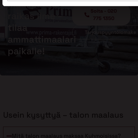
maalipinta,
Soita - 020
raikas ilme –
775 1350
tilaa
Tarjouspyyntölomake
ammattimaalari
paikalle!
Usein kysyttyä – talon maalaus
Mitä talon maalaus maksaa Kuhmoisissa?