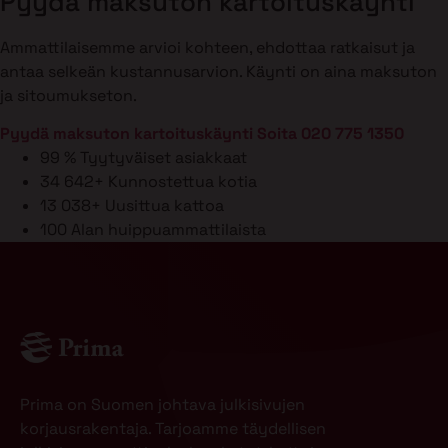
Pyydä maksuton kartoituskäynti
Ammattilaisemme arvioi kohteen, ehdottaa ratkaisut ja
antaa selkeän kustannusarvion. Käynti on aina maksuton
ja sitoumukseton.
Pyydä maksuton kartoituskäynti
Soita 020 775 1350
99 %
Tyytyväiset asiakkaat
34 642+
Kunnostettua kotia
13 038+
Uusittua kattoa
100
Alan huippuammattilaista
Prima on Suomen johtava julkisivujen
korjausrakentaja. Tarjoamme täydellisen