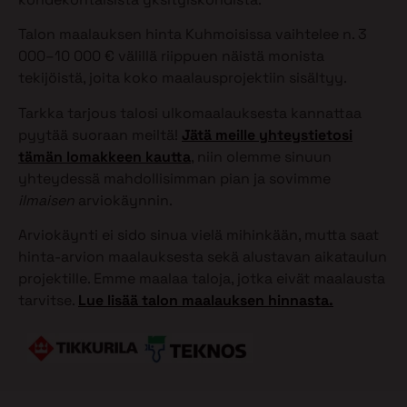
Talon maalauksen hinta Kuhmoisissa vaihtelee n. 3
000–10 000 € välillä riippuen näistä monista
tekijöistä, joita koko maalausprojektiin sisältyy.
Tarkka tarjous talosi ulkomaalauksesta kannattaa
pyytää suoraan meiltä!
Jätä meille yhteystietosi
tämän lomakkeen kautta
, niin olemme sinuun
yhteydessä mahdollisimman pian ja sovimme
ilmaisen
arviokäynnin.
Arviokäynti ei sido sinua vielä mihinkään, mutta saat
hinta-arvion maalauksesta sekä alustavan aikataulun
projektille. Emme maalaa taloja, jotka eivät maalausta
tarvitse.
Lue lisää talon maalauksen hinnasta.