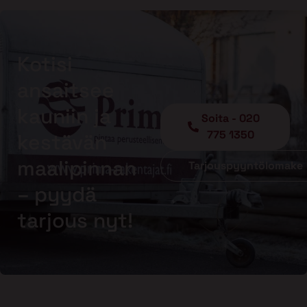
Kotisi
ansaitsee
kauniin ja
Soita - 020
775 1350
kestävän
maalipinnan
Tarjouspyyntölomake
– pyydä
tarjous nyt!