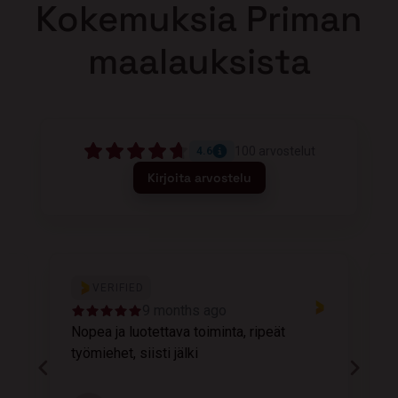
Kokemuksia Priman
maalauksista
100
arvostelut
4.6
Kirjoita arvostelu
VERIFIED
9 months ago
Nopea ja luotettava toiminta, ripeät
M
työmiehet, siisti jälki
v