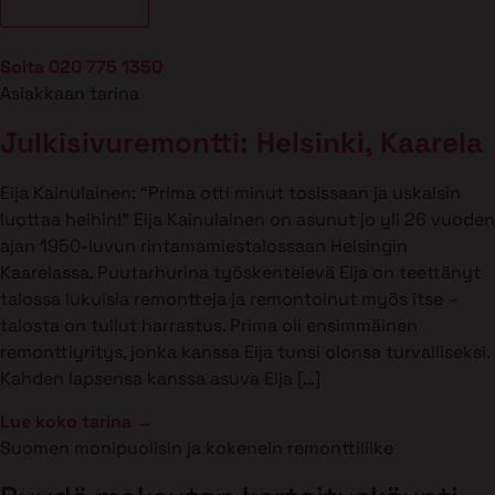
Soita 020 775 1350
Asiakkaan tarina
Julkisivuremontti: Helsinki, Kaarela
Eija Kainulainen: “Prima otti minut tosissaan ja uskalsin
luottaa heihin!” Eija Kainulainen on asunut jo yli 26 vuoden
ajan 1950-luvun rintamamiestalossaan Helsingin
Kaarelassa. Puutarhurina työskentelevä Eija on teettänyt
talossa lukuisia remontteja ja remontoinut myös itse –
talosta on tullut harrastus. Prima oli ensimmäinen
remonttiyritys, jonka kanssa Eija tunsi olonsa turvalliseksi.
Kahden lapsensa kanssa asuva Eija […]
Lue koko tarina →
Suomen monipuolisin ja kokenein remonttiliike