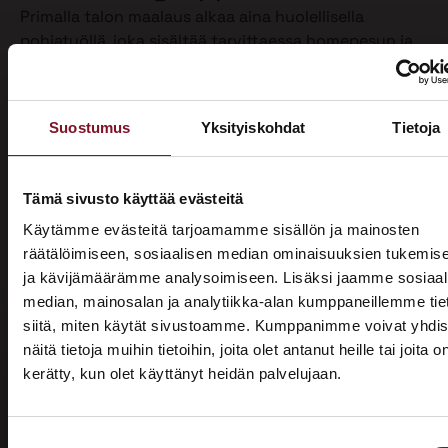
Primalla talon maalaus alkaa aina huolellisella
pohjatyöllä, joka sisältää tarvittaessa homepesun ja
vanhan maalin poiston. Näin varmistamme, että
maalipinta tarttuu kunnolla ja kestää pitkään.
Maalaamme puhdistetun ulkoverhouksen
Suostumus
Yksityiskohdat
Tietoja
valitsemallasi värillä jopa kahteen kertaan. Tällöin
voimme taata parhaan mahdollisen lopputuloksen.
Teemme talon maalaukset pelkästään pensselillä ja
Tämä sivusto käyttää evästeitä
käsin maalaten. Näin saamme tasaisen ja viimeistellyn
Käytämme evästeitä tarjoamamme sisällön ja mainosten
pinnan.
räätälöimiseen, sosiaalisen median ominaisuuksien tukemis
ja kävijämäärämme analysoimiseen. Lisäksi jaamme sosiaal
Pensselillä saadaan ruiskumaalausta tarkempi,
median, mainosalan ja analytiikka-alan kumppaneillemme tie
peittävämpi ja kestävämpi jälki. Siksi luotamme
siitä, miten käytät sivustoamme. Kumppanimme voivat yhdis
ainoastaan tähän perinteiseen työtapaan. Kun talon
näitä tietoja muihin tietoihin, joita olet antanut heille tai joita o
maalaus on tehty oikein, eli pensselimaalauksena,
kerätty, kun olet käyttänyt heidän palvelujaan.
pysyy maalipinta paremmin puhtaana ja säilyttää
ASUNTOMESSUT 2026 · LEMPÄÄLÄ
värinsä sekä pitää talon ulkonäön siistinä.
Prima on mukana
Käyttämästämme maalaustavasta huolimatta talon
Suostumuksen