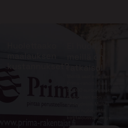
Huolettaako
Ei huolta,
maalauksen
meillä on
kustannukset?
ratkaisu!
Meiltä saat edullisen
Prima-rahoituksen jopa
50 000 euroon saakka
tarjouksen teon
yhteydessä. Muista
lisäksi hyödyntää
kotitalousvähennys.