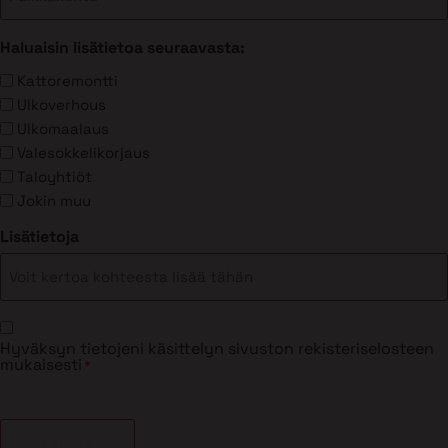
Haluaisin lisätietoa seuraavasta:
Kattoremontti
Ulkoverhous
Ulkomaalaus
Valesokkelikorjaus
Taloyhtiöt
Jokin muu
Lisätietoja
Suostumus
Hyväksyn tietojeni käsittelyn sivuston rekisteriselosteen
*
mukaisesti
*