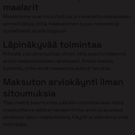
maalarit
Maalarimme ovat koulutettuja ja kokeneita maalausalan
ammattilaisia, joilta maalaaminen sujuu nopeasti ja
huolellisesti alusta loppuun.
Läpinäkyvää toimintaa
Primalla voit aina luottaa siihen, että asiantuntijamme
arvioi maalaustarpeen rehellisesti. Emme maalaa
kohteita, jotka eivät maalausta aidosti tarvitse.
Maksuton arviokäynti ilman
sitoumuksia
Tilaa meiltä asiantuntija paikalle kartoittamaan talosi
maalaustarve sekä antamaan hinta-arvio ja alustava
aikataulu talon maalauksesta. Käynti ei sido sinua vielä
mihinkään.