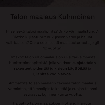
Talon maalaus Kuhmoinen
Hilseileekö talosi maalipinta? Onko väri haalistunut?
Oletko kyllästynyt nykyiseen väriin ja haluat
vaihtaa sen? Onko edellisestä maalauskerrasta jo yli
10 vuotta?
Omakotitalon ulkomaalaus on yksi tärkeimmistä
huoltotoimenpiteistä, jolla voidaan
suojata talon
rakenteet
,
pidentää julkisivun käyttöikää
ja
ylläpitää kodin arvoa
.
Ammattitaitoisen maalarin tekemä talon maalaus
varmistaa, että maalipinta kestää ja suojaa taloasi
seuraavat kymmenkunta vuotta.
Haluatko talon maalauksen kotisi julkisivuun