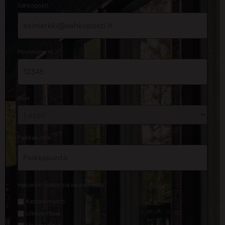
*
Sähköposti
*
Postinumero
*
Alue
*
Paikkakunta
*
Haluaisin lisätietoa seuraavasta
Kattoremontti
Ulkoverhous