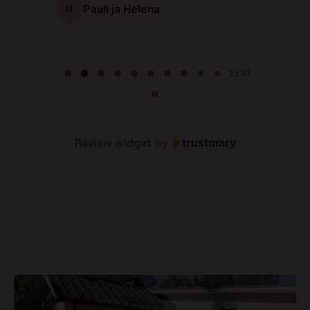
Pauli ja Helena
H
Page 2 of 37
2 / 37
Review widget
by
trustmary