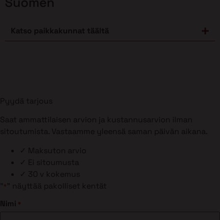
Suomen
Katso paikkakunnat täältä
Pyydä tarjous
Saat ammattilaisen arvion ja kustannusarvion ilman
sitoutumista. Vastaamme yleensä saman päivän aikana.
✓
Maksuton arvio
✓
Ei sitoumusta
✓
30 v kokemus
"
" näyttää pakolliset kentät
*
Nimi
*