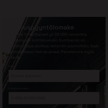
Tarjouspyyntölomake
Olemme toteuttaneet yli 33 000 remonttia
suomalaisiin kotitalouksiin. Kuntoarvio on
vaivaton tapa aloittaa remontin suunnittelu. Saat
ammattilaisen heti avuksesi. Palvelemme myös
etänä!
*
Nimi
*
Puhelinnumero