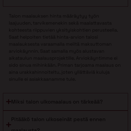
Talon maalauksen hinta määräytyy työn
laajuuden, tarvikemenekin sekä maalattavasta
kohteesta riippuvien yksityiskohtien perusteella.
Saat helpoiten tietää hinta-arvion talosi
maalauksesta varaamalla meiltä maksuttoman
arviokäynnin. Saat samalla myös alustavan
aikataulun maalausprojektille. Arviokäyntimme ei
sido sinua mihinkään. Priman tarjoama maalaus on
aina urakkahinnoiteltu, joten yllättäviä kuluja
sinulle ei asiakkaanamme tule.
Miksi talon ulkomaalaus on tärkeää?
Pitääkö talon ulkoseinät pestä ennen
maalausta?