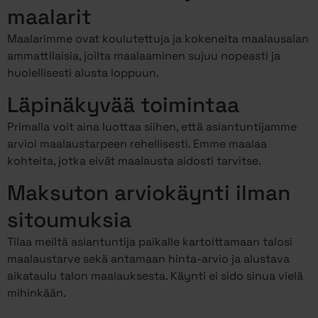
maalarit
Maalarimme ovat koulutettuja ja kokeneita maalausalan
ammattilaisia, joilta maalaaminen sujuu nopeasti ja
huolellisesti alusta loppuun.
Läpinäkyvää toimintaa
Primalla voit aina luottaa siihen, että asiantuntijamme
arvioi maalaustarpeen rehellisesti. Emme maalaa
kohteita, jotka eivät maalausta aidosti tarvitse.
Maksuton arviokäynti ilman
sitoumuksia
Tilaa meiltä asiantuntija paikalle kartoittamaan talosi
maalaustarve sekä antamaan hinta-arvio ja alustava
aikataulu talon maalauksesta. Käynti ei sido sinua vielä
mihinkään.