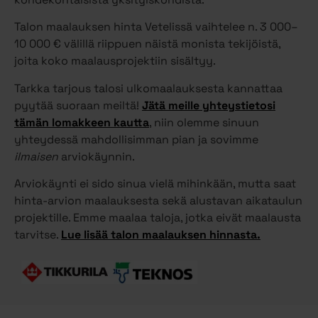
Talon maalauksen hinta Vetelissä vaihtelee n. 3 000–
10 000 € välillä riippuen näistä monista tekijöistä,
joita koko maalausprojektiin sisältyy.
Tarkka tarjous talosi ulkomaalauksesta kannattaa
pyytää suoraan meiltä!
Jätä meille yhteystietosi
tämän lomakkeen kautta
, niin olemme sinuun
yhteydessä mahdollisimman pian ja sovimme
ilmaisen
arviokäynnin.
Arviokäynti ei sido sinua vielä mihinkään, mutta saat
hinta-arvion maalauksesta sekä alustavan aikataulun
projektille. Emme maalaa taloja, jotka eivät maalausta
tarvitse.
Lue lisää talon maalauksen hinnasta.