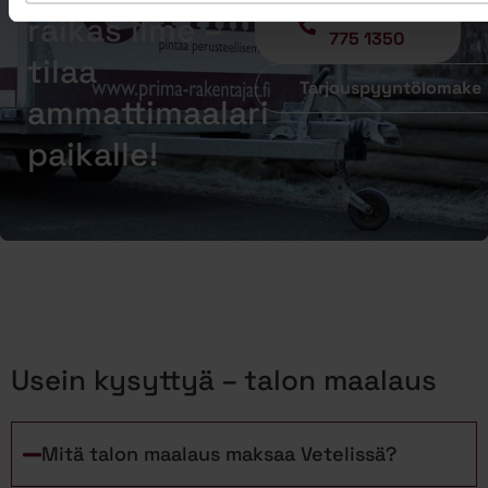
Soita - 020
raikas ilme –
775 1350
tilaa
Tarjouspyyntölomake
ammattimaalari
paikalle!
Usein kysyttyä – talon maalaus
Mitä talon maalaus maksaa Vetelissä?