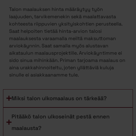
Talon maalauksen hinta määräytyy työn
laajuuden, tarvikemenekin sekä maalattavasta
kohteesta riippuvien yksityiskohtien perusteella.
Saat helpoiten tietää hinta-arvion talosi
maalauksesta varaamalla meiltä maksuttoman
arviokäynnin. Saat samalla myös alustavan
aikataulun maalausprojektille. Arviokäyntimme ei
sido sinua mihinkään. Priman tarjoama maalaus on
aina urakkahinnoiteltu, joten yllättäviä kuluja
sinulle ei asiakkaanamme tule.
Miksi talon ulkomaalaus on tärkeää?
Pitääkö talon ulkoseinät pestä ennen
maalausta?