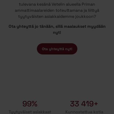
tulevana kesänä Vetelin alueella Priman
ammattimaalareiden toteuttamana ja liittyä
tyytyväisten asiakkaidemme joukkoon?
Ota yhteyttä jo tänään, sillä maalaukset myydään
nyt!
Ota yhteyttä nyt!
99%
33 419+
Tyytyväiset asiakkaat
Kunnostettua kotia