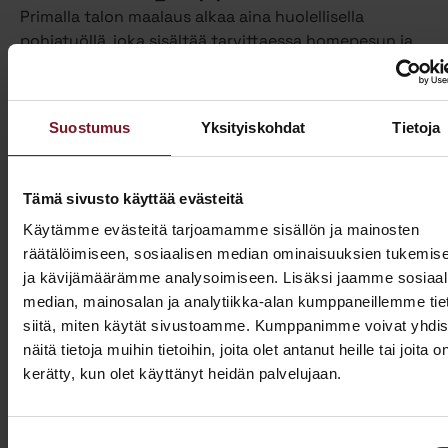
Primalla talon maalaus alkaa aina huolellisella
pohjatyöllä, joka sisältää tarvittaessa homepesun ja
vanhan maalin poiston. Näin varmistamme, että
maalipinta tarttuu kunnolla ja kestää pitkään.
Maalaamme puhdistetun ulkoverhouksen
Suostumus
Yksityiskohdat
Tietoja
valitsemallasi värillä jopa kahteen kertaan. Tällöin
voimme taata parhaan mahdollisen lopputuloksen.
Teemme talon maalaukset pelkästään pensselillä ja
Tämä sivusto käyttää evästeitä
käsin maalaten. Näin saamme tasaisen ja viimeistellyn
Käytämme evästeitä tarjoamamme sisällön ja mainosten
pinnan.
räätälöimiseen, sosiaalisen median ominaisuuksien tukemis
ja kävijämäärämme analysoimiseen. Lisäksi jaamme sosiaal
Pensselillä saadaan ruiskumaalausta tarkempi,
median, mainosalan ja analytiikka-alan kumppaneillemme tie
peittävämpi ja kestävämpi jälki. Siksi luotamme
siitä, miten käytät sivustoamme. Kumppanimme voivat yhdis
ainoastaan tähän perinteiseen työtapaan. Kun talon
näitä tietoja muihin tietoihin, joita olet antanut heille tai joita o
maalaus on tehty oikein, eli pensselimaalauksena,
kerätty, kun olet käyttänyt heidän palvelujaan.
pysyy maalipinta paremmin puhtaana ja säilyttää
värinsä sekä pitää talon ulkonäön siistinä.
Käyttämästämme maalaustavasta huolimatta talon
Suostumuksen