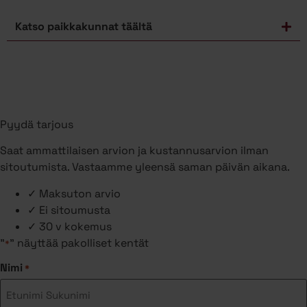
Katso paikkakunnat täältä
Pyydä tarjous
Saat ammattilaisen arvion ja kustannusarvion ilman
sitoutumista. Vastaamme yleensä saman päivän aikana.
✓
Maksuton arvio
✓
Ei sitoumusta
✓
30 v kokemus
"
" näyttää pakolliset kentät
*
Nimi
*