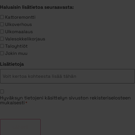
Haluaisin lisätietoa seuraavasta:
Kattoremontti
Ulkoverhous
Ulkomaalaus
Valesokkelikorjaus
Taloyhtiöt
Jokin muu
Lisätietoja
Suostumus
Hyväksyn tietojeni käsittelyn sivuston rekisteriselosteen
*
mukaisesti
*