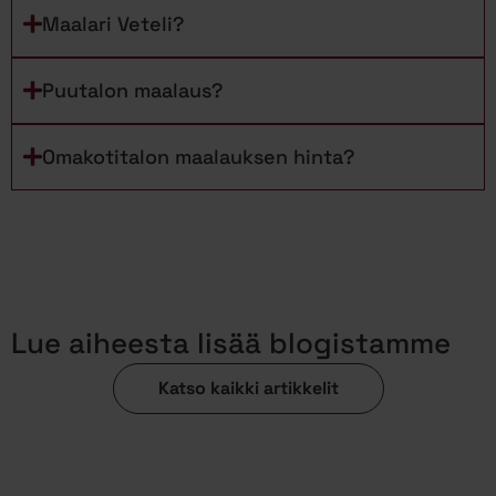
Maalari Veteli?
Puutalon maalaus?
Omakotitalon maalauksen hinta?
Lue aiheesta lisää blogistamme
Katso kaikki artikkelit