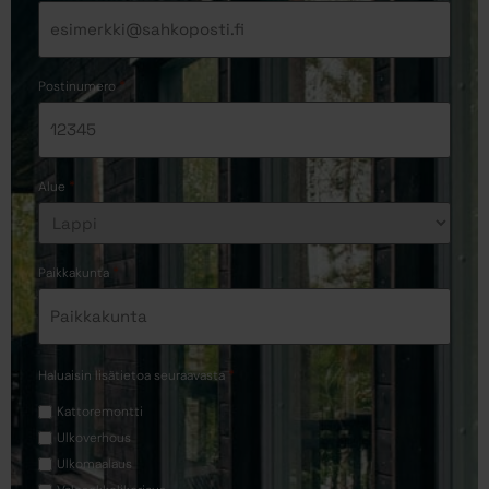
*
Postinumero
*
Alue
*
Paikkakunta
*
Haluaisin lisätietoa seuraavasta
Kattoremontti
Ulkoverhous
Ulkomaalaus