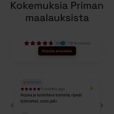
Kokemuksia Priman
maalauksista
100
arvostelut
4.6
Kirjoita arvostelu
VERIFIED
9 months ago
Nopea ja luotettava toiminta, ripeät
M
työmiehet, siisti jälki
v