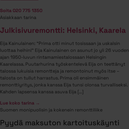
Soita 020 775 1350
Asiakkaan tarina
Julkisivuremontti: Helsinki, Kaarela
Eija Kainulainen: “Prima otti minut tosissaan ja uskalsin
luottaa heihin!” Eija Kainulainen on asunut jo yli 26 vuoden
ajan 1950-luvun rintamamiestalossaan Helsingin
Kaarelassa. Puutarhurina työskentelevä Eija on teettänyt
talossa lukuisia remontteja ja remontoinut myös itse –
talosta on tullut harrastus. Prima oli ensimmäinen
remonttiyritys, jonka kanssa Eija tunsi olonsa turvalliseksi.
Kahden lapsensa kanssa asuva Eija […]
Lue koko tarina →
Suomen monipuolisin ja kokenein remonttiliike
Pyydä maksuton kartoituskäynti