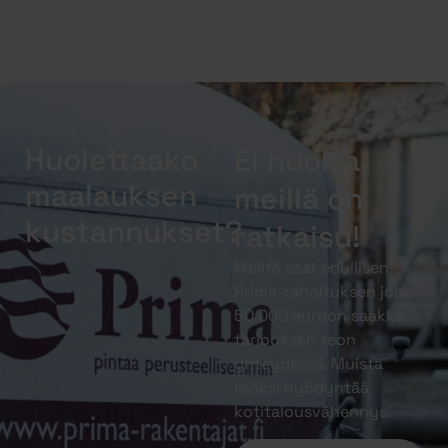
Huolettaako
Ei huolta,
maalauksen
meillä on
kustannukset?
ratkaisu!
Meiltä saat edullisen
Prima-rahoituksen jopa
50 000 euroon saakka
tarjouksen teon
yhteydessä. Muista
lisäksi hyödyntää
kotitalousvähennys.