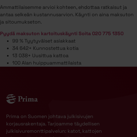
Ammattilaisemme arvioi kohteen, ehdottaa ratkaisut ja
antaa selkeän kustannusarvion. Käynti on aina maksuton
ja sitoumukseton.
Pyydä maksuton kartoituskäynti
Soita 020 775 1350
99 %
Tyytyväiset asiakkaat
34 642+
Kunnostettua kotia
13 038+
Uusittua kattoa
100
Alan huippuammattilaista
Prima on Suomen johtava julkisivujen
korjausrakentaja. Tarjoamme täydellisen
julkisivuremonttipalvelun: katot, kattojen