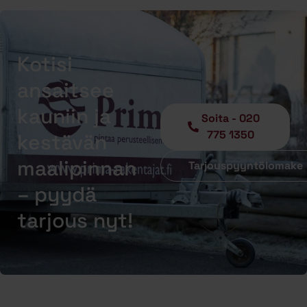
Kotisi
ansaitsee
kauniin ja
Soita - 020
775 1350
kestävän
maalipinnan
Tarjouspyyntölomake
– pyydä
tarjous nyt!