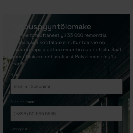
Tarjouspyyntölomake
Olemme toteuttaneet yli 33 000 remonttia
suomalaisiin kotitalouksiin. Kuntoarvio on
vaivaton tapa aloittaa remontin suunnittelu. Saat
ammattilaisen heti avuksesi. Palvelemme myös
etänä!
*
Nimi
*
Puhelinnumero
*
Sähköposti