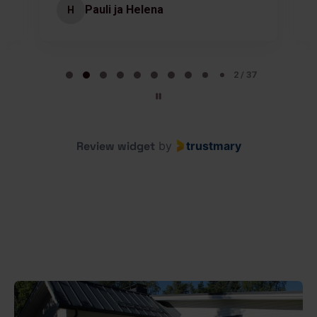
Pauli ja Helena
H
Page 2 of 37
2 / 37
Review widget
by
trustmary