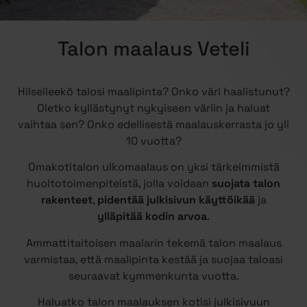
Talon maalaus Veteli
Hilseileekö talosi maalipinta? Onko väri haalistunut?
Oletko kyllästynyt nykyiseen väriin ja haluat
vaihtaa sen? Onko edellisestä maalauskerrasta jo yli
10 vuotta?
Omakotitalon ulkomaalaus on yksi tärkeimmistä
huoltotoimenpiteistä, jolla voidaan
suojata talon
rakenteet
,
pidentää julkisivun käyttöikää
ja
ylläpitää kodin arvoa
.
Ammattitaitoisen maalarin tekemä talon maalaus
varmistaa, että maalipinta kestää ja suojaa taloasi
seuraavat kymmenkunta vuotta.
Haluatko talon maalauksen kotisi julkisivuun