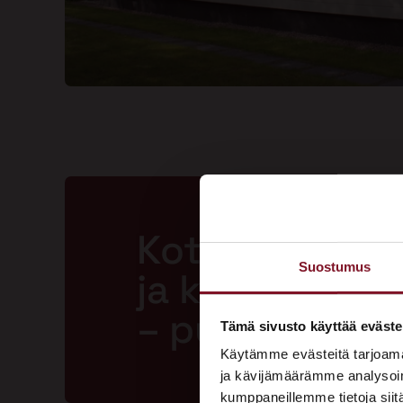
Kotisi ansaits
Suostumus
ja kestävän m
– pyydä tarjo
Tämä sivusto käyttää eväste
Käytämme evästeitä tarjoama
ja kävijämäärämme analysoim
kumppaneillemme tietoja siitä