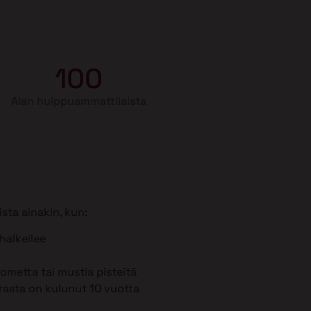
100
Alan huippuammattilaista
sta ainakin, kun:
 halkeilee
metta tai mustia pisteitä
rasta on kulunut 10 vuotta