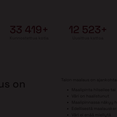
33 419+
12 523+
Kunnostettua kotia
Uusittua kattoa
Talon maalaus on ajankohtai
aus on
Maalipinta hilseilee tai
Väri on haalistunut
Maalipinnassa näkyy ho
Edellisestä maalausker
Väri ei enää miellytä