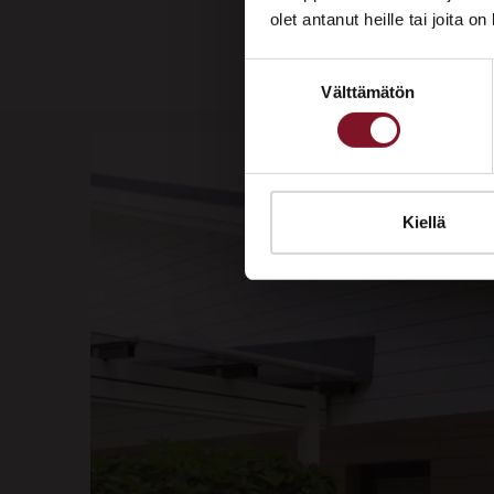
olet antanut heille tai joita o
Suostumuksen
Välttämätön
valinta
Kiellä