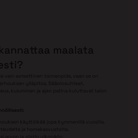
 kannattaa maalata
esti?
le vain esteettinen toimenpide, vaan se on
erhouksen ylläpitoa. Sääolosuhteet,
teus, kuluminen ja ajan patina kuluttavat talon
nöllisesti:
houksen käyttöikää jopa kymmenillä vuosilla.
steudelta ja homekasvustolta.
ösi arvon ja siistin ulkonäön.