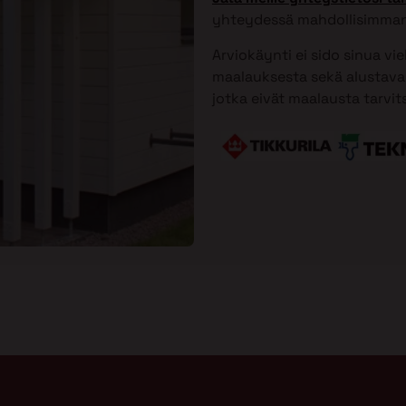
yhteydessä mahdollisimman
Arviokäynti ei sido sinua vi
maalauksesta sekä alustavan
jotka eivät maalausta tarvit