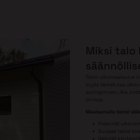
Miksi talo
säännöllis
Talon ulkomaalaus ei o
myös tärkeä osa ulkov
auringonvalo, lika, kos
pintoja.
Maalaamalla talosi sään
Pidennät ulkover
Suojaat talosi ko
Säilytät kiinteist