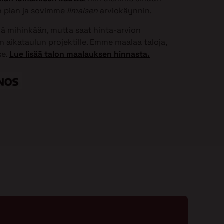
 pian ja sovimme
ilmaisen
arviokäynnin.
elä mihinkään, mutta saat hinta-arvion
 aikataulun projektille. Emme maalaa taloja,
se.
Lue lisää talon maalauksen hinnasta.