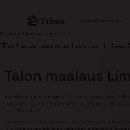
Valesokkelin korjaus
Etusivu
»
Talon maalaus Liminka
Talon maalaus Lim
Julkaistu
25.2.2025
11 min lukuaika
Talon maalaus Li
Hilseileekö talosi maalipinta? Onko väri haalistunut? Ole
nykyiseen väriin ja haluat vaihtaa sen? Onko edellisestä
jo yli 10 vuotta?
Omakotitalon ulkomaalaus on yksi tärkeimmistä huoltoto
jolla voidaan
suojata talon rakenteet
,
pidentää julkisivun