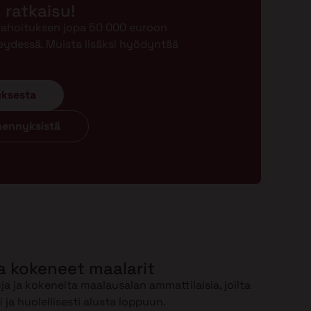
n ratkaisu!
-rahoituksen jopa 50 000 euroon
eydessä. Muista lisäksi hyödyntää
uksesta
ähennyksistä
a kokeneet maalarit
a ja kokeneita maalausalan ammattilaisia, joilta
ja huolellisesti alusta loppuun.