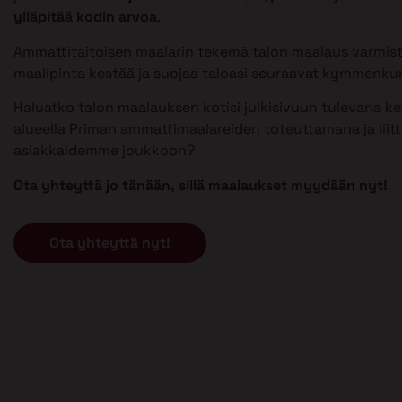
ylläpitää kodin arvoa
.
Ammattitaitoisen maalarin tekemä talon maalaus varmist
maalipinta kestää ja suojaa taloasi seuraavat kymmenku
Haluatko talon maalauksen kotisi julkisivuun tulevana k
alueella Priman ammattimaalareiden toteuttamana ja liit
asiakkaidemme joukkoon?
Ota yhteyttä jo tänään, sillä maalaukset myydään nyt!
Ota yhteyttä nyt!