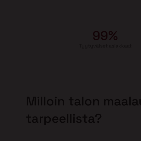
99%
Tyytyväiset asiakkaat
Milloin talon maal
tarpeellista?