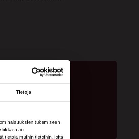
Tietoja
ta - 020 775 1350
ouspyyntölomake
 ominaisuuksien tukemiseen
tiikka-alan
ietoja muihin tietoihin, joita