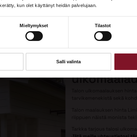
Tutustu palveluihimme esittelypisteellämme
n kerätty, kun olet käyttänyt heidän palvelujaan.
Lempäälän Asuntomessuilla 10.7.–9.8.2026.
Mieltymykset
Tilastot
Ota yhteyttä
Talon maal
Limingassa
Salli valinta
ulkomaalau
Talon ulkomaalauksen hint
tarvikemenekistä sekä kohde
Talon maalauksen hinta Limi
riippuen näistä monista tekij
Tarkka tarjous talosi ulkom
Jätä meille yhteystietosi 