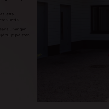
aa, että
nta vuotta.
esänä Limingan
tyä tyytyväisten