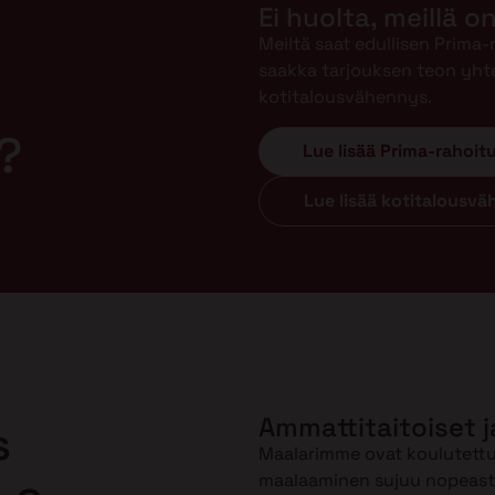
Ei huolta, meillä o
Meiltä saat edullisen Prima
saakka tarjouksen teon yht
kotitalousvähennys.
?
Lue lisää Prima-rahoit
Lue lisää kotitalousv
Ammattitaitoiset j
s
Maalarimme ovat koulutettuj
maalaaminen sujuu nopeasti 