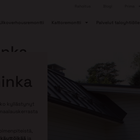
Rahoitus
Blogi
Prima
Ulkoverhousremontti
Kattoremontti
Palvelut taloyhtiölle
inka
minka
tko kyllästynyt
 maalauskerrasta
imenpiteistä,
 käyttöikää
ja