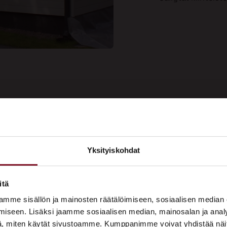
ee kauniin
Yksityiskohdat
Soi
aalipinnan
×
Tarj
us nyt!
ASUNTOMESSUT 2026 · LEMPÄÄLÄ
itä
Prima on mukana
mme sisällön ja mainosten räätälöimiseen, sosiaalisen median
Asuntomessuilla!
iseen. Lisäksi jaamme sosiaalisen median, mainosalan ja analy
, miten käytät sivustoamme. Kumppanimme voivat yhdistää näitä t