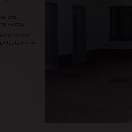
aa, että
nta vuotta.
kesänä Porvoon
tyä tyytyväisten