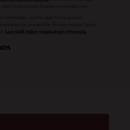
 pian ja sovimme
ilmaisen
arviokäynnin.
elä mihinkään, mutta saat hinta-arvion
 aikataulun projektille. Emme maalaa taloja,
se.
Lue lisää talon maalauksen hinnasta.