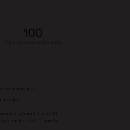
100
Alan huippuammattilaista
sta ainakin, kun:
 halkeilee
metta tai mustia pisteitä
rasta on kulunut 10 vuotta