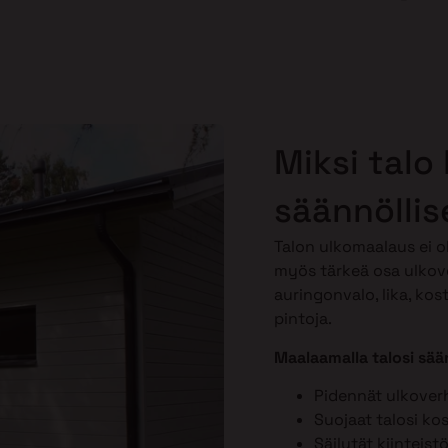
Miksi talo
säännöllis
Talon ulkomaalaus ei o
myös tärkeä osa ulkov
auringonvalo, lika, kos
pintoja.
Maalaamalla talosi sään
Pidennät ulkover
Suojaat talosi ko
Säilytät kiinteist