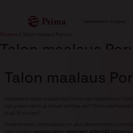
Valesokkelin korjaus
Etusivu
»
Talon maalaus Porvoo
Talon maalaus Por
Julkaistu
25.2.2025
11 min lukuaika
Talon maalaus Po
Hilseileekö talosi maalipinta? Onko väri haalistunut? Ole
nykyiseen väriin ja haluat vaihtaa sen? Onko edellisestä
jo yli 10 vuotta?
Omakotitalon ulkomaalaus on yksi tärkeimmistä huoltoto
jolla voidaan
suojata talon rakenteet
,
pidentää julkisivun