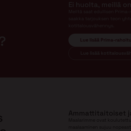
Ei huolta, meillä o
Meiltä saat edullisen Prima
saakka tarjouksen teon yht
kotitalousvähennys.
?
Lue lisää Prima-rahoit
Lue lisää kotitalousv
Ammattitaitoiset j
s
Maalarimme ovat koulutettuj
maalaaminen sujuu nopeasti 