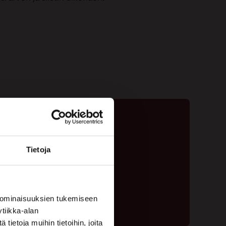
Tietoja
ta - 020 775 1350
ouspyyntölomake
 ominaisuuksien tukemiseen
tiikka-alan
ietoja muihin tietoihin, joita