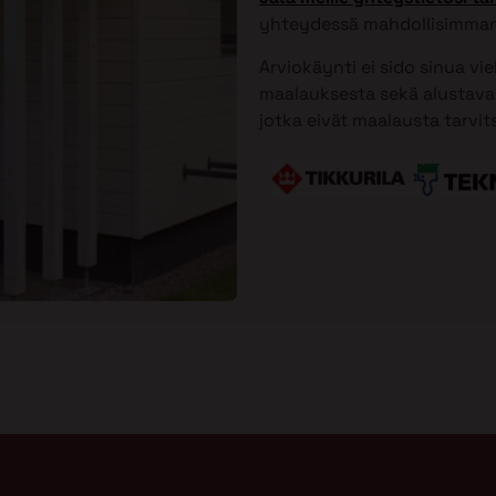
yhteydessä mahdollisimman
Arviokäynti ei sido sinua vi
maalauksesta sekä alustavan
jotka eivät maalausta tarvit