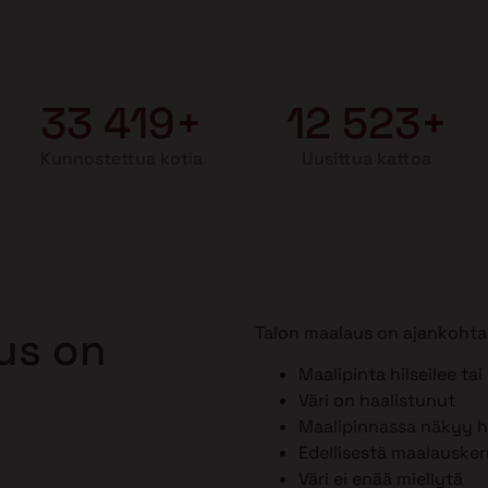
33 419+
12 523+
Kunnostettua kotia
Uusittua kattoa
Talon maalaus on ajankohtai
aus on
Maalipinta hilseilee tai
Väri on haalistunut
Maalipinnassa näkyy ho
Edellisestä maalausker
Väri ei enää miellytä