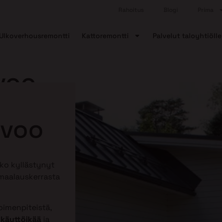
Rahoitus
Blogi
Prima
Ulkoverhousremontti
Kattoremontti
Palvelut taloyhtiölle
voo
rvoo
tko kyllästynyt
 maalauskerrasta
imenpiteistä,
 käyttöikää
ja