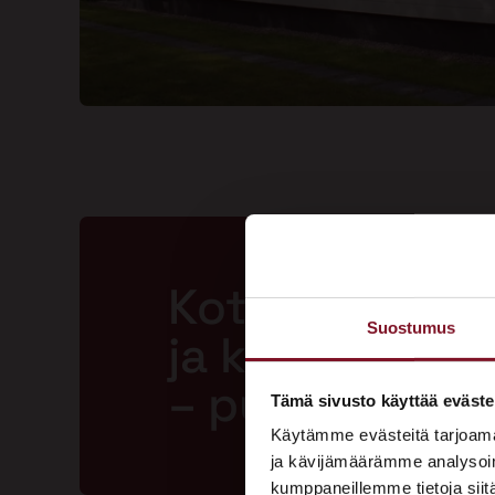
Kotisi ansaits
Suostumus
ja kestävän m
– pyydä tarjo
Tämä sivusto käyttää eväste
Käytämme evästeitä tarjoama
ja kävijämäärämme analysoim
kumppaneillemme tietoja siitä