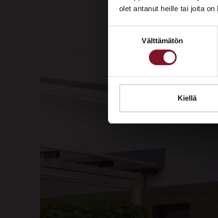
olet antanut heille tai joita o
Suostumuksen
Välttämätön
valinta
Kiellä