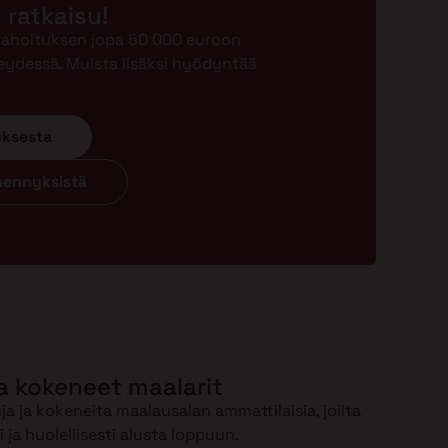
n ratkaisu!
-rahoituksen jopa 50 000 euroon
eydessä. Muista lisäksi hyödyntää
uksesta
ähennyksistä
a kokeneet maalarit
a ja kokeneita maalausalan ammattilaisia, joilta
ja huolellisesti alusta loppuun.