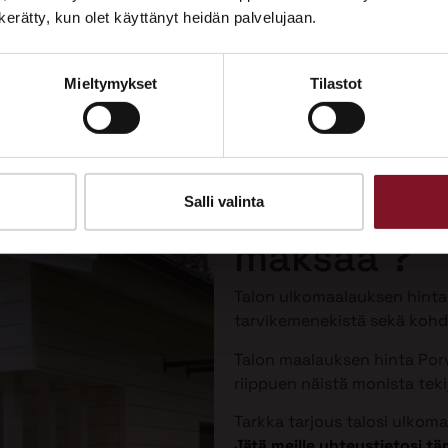
Tutustu palveluihimme esittelypisteellämme
n kerätty, kun olet käyttänyt heidän palvelujaan.
Lempäälän Asuntomessuilla 10.7.–9.8.2026.
Mieltymykset
Tilastot
Ota yhteyttä
Talon maal
Porvoossa 
Salli valinta
maksaa ?
Talon ulkomaalauksen hint
tarvikemenekistä sekä kohde
Talon maalauksen hinta Porv
riippuen näistä monista tekij
Tarkka tarjous talosi ulkom
Jätä meille yhteystietosi 