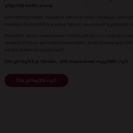
ylläpitää kodin arvoa
.
Ammattitaitoisen maalarin tekemä talon maalaus varmist
maalipinta kestää ja suojaa taloasi seuraavat kymmenku
Haluatko talon maalauksen kotisi julkisivuun tulevana 
alueella Priman ammattimaalareiden toteuttamana ja liit
asiakkaidemme joukkoon?
Ota yhteyttä jo tänään, sillä maalaukset myydään nyt!
Ota yhteyttä nyt!