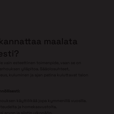
 kannattaa maalata
esti?
le vain esteettinen toimenpide, vaan se on
erhouksen ylläpitoa. Sääolosuhteet,
teus, kuluminen ja ajan patina kuluttavat talon
nöllisesti:
houksen käyttöikää jopa kymmenillä vuosilla.
steudelta ja homekasvustolta.
ösi arvon ja siistin ulkonäön.