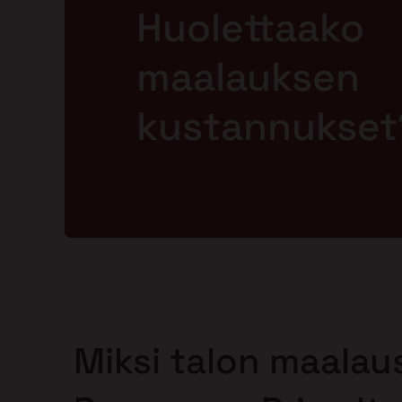
Huolettaako
maalauksen
kustannukset
Miksi talon maalau