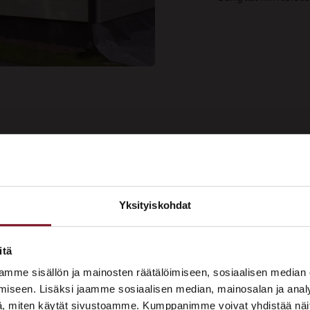
ee kauniin
Yksityiskohdat
Soi
aalipinnan
×
Tarj
us nyt!
ASUNTOMESSUT 2026 · LEMPÄÄLÄ
itä
Prima on mukana
mme sisällön ja mainosten räätälöimiseen, sosiaalisen median
Asuntomessuilla!
iseen. Lisäksi jaamme sosiaalisen median, mainosalan ja analy
, miten käytät sivustoamme. Kumppanimme voivat yhdistää näitä t