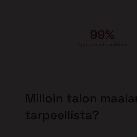
99%
Tyytyväiset asiakkaat
Milloin talon maal
tarpeellista?