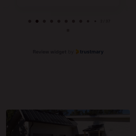
Page 2 of 37
2 / 37
Review widget
by
trustmary