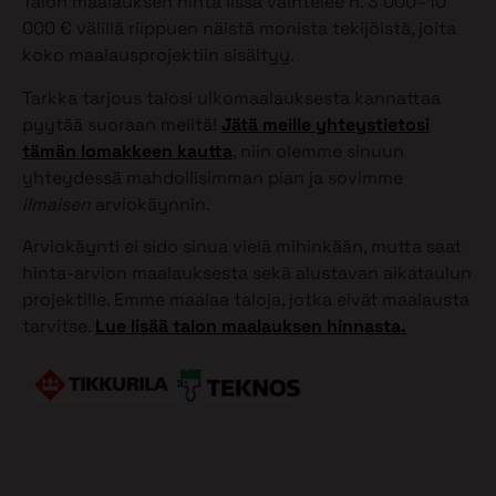
Talon maalauksen hinta Iissä vaihtelee n. 3 000–10
000 € välillä riippuen näistä monista tekijöistä, joita
koko maalausprojektiin sisältyy.
Tarkka tarjous talosi ulkomaalauksesta kannattaa
pyytää suoraan meiltä!
Jätä meille yhteystietosi
tämän lomakkeen kautta
, niin olemme sinuun
yhteydessä mahdollisimman pian ja sovimme
ilmaisen
arviokäynnin.
Arviokäynti ei sido sinua vielä mihinkään, mutta saat
hinta-arvion maalauksesta sekä alustavan aikataulun
projektille. Emme maalaa taloja, jotka eivät maalausta
tarvitse.
Lue lisää talon maalauksen hinnasta.