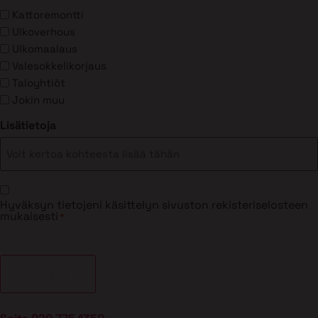
Kattoremontti
Ulkoverhous
Ulkomaalaus
Valesokkelikorjaus
Taloyhtiöt
Jokin muu
Lisätietoja
Suostumus
Hyväksyn tietojeni käsittelyn sivuston rekisteriselosteen
*
mukaisesti
*