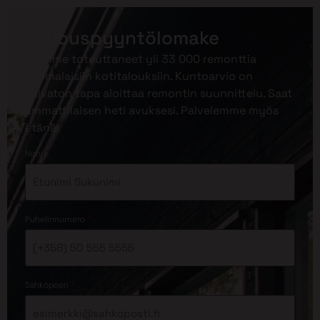
Tarjouspyyntölomake
Olemme toteuttaneet yli 33 000 remonttia
suomalaisiin kotitalouksiin. Kuntoarvio on
vaivaton tapa aloittaa remontin suunnittelu. Saat
ammattilaisen heti avuksesi. Palvelemme myös
etänä!
*
Nimi
*
Puhelinnumero
*
Sähköposti