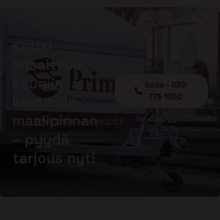
Kotisi
ansaitsee
kauniin ja
Soita - 020
775 1350
kestävän
maalipinnan
Tarjouspyyntölomake
– pyydä
tarjous nyt!