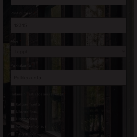
*
Postinumero
*
Alue
*
Paikkakunta
*
Haluaisin lisätietoa seuraavasta
Kattoremontti
Ulkoverhous
Ulkomaalaus
Valesokkelikorjaus
Taloyhtiöt