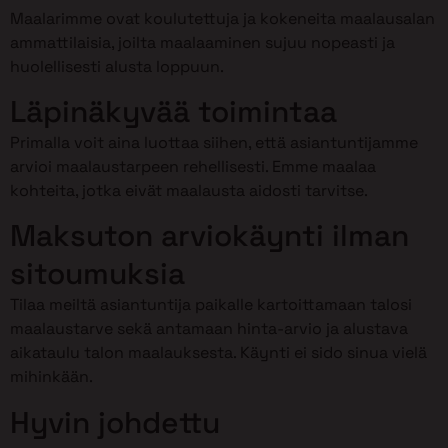
Maalarimme ovat koulutettuja ja kokeneita maalausalan
ammattilaisia, joilta maalaaminen sujuu nopeasti ja
huolellisesti alusta loppuun.
Läpinäkyvää toimintaa
Primalla voit aina luottaa siihen, että asiantuntijamme
arvioi maalaustarpeen rehellisesti. Emme maalaa
kohteita, jotka eivät maalausta aidosti tarvitse.
Maksuton arviokäynti ilman
sitoumuksia
Tilaa meiltä asiantuntija paikalle kartoittamaan talosi
maalaustarve sekä antamaan hinta-arvio ja alustava
aikataulu talon maalauksesta. Käynti ei sido sinua vielä
mihinkään.
Hyvin johdettu