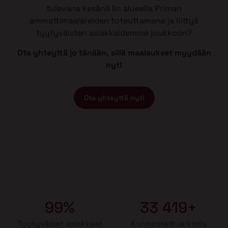
tulevana kesänä Iin alueella Priman
ammattimaalareiden toteuttamana ja liittyä
tyytyväisten asiakkaidemme joukkoon?
Ota yhteyttä jo tänään, sillä maalaukset myydään
nyt!
Ota yhteyttä nyt!
99%
33 419+
Tyytyväiset asiakkaat
Kunnostettua kotia