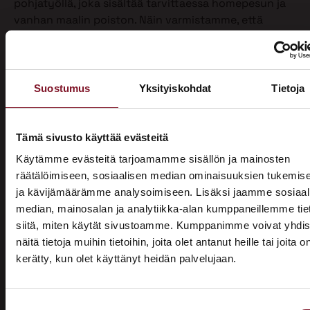
pohjatyöllä, joka sisältää tarvittaessa homepesun ja
vanhan maalin poiston. Näin varmistamme, että
maalipinta tarttuu kunnolla ja kestää pitkään.
Maalaamme puhdistetun ulkoverhouksen
valitsemallasi värillä jopa kahteen kertaan. Tällöin
Suostumus
Yksityiskohdat
Tietoja
voimme taata parhaan mahdollisen lopputuloksen.
Teemme talon maalaukset pelkästään pensselillä ja
käsin maalaten. Näin saamme tasaisen ja viimeistellyn
Tämä sivusto käyttää evästeitä
pinnan.
Käytämme evästeitä tarjoamamme sisällön ja mainosten
Pensselillä saadaan ruiskumaalausta tarkempi,
räätälöimiseen, sosiaalisen median ominaisuuksien tukemis
peittävämpi ja kestävämpi jälki. Siksi luotamme
ja kävijämäärämme analysoimiseen. Lisäksi jaamme sosiaal
ainoastaan tähän perinteiseen työtapaan. Kun talon
median, mainosalan ja analytiikka-alan kumppaneillemme tie
maalaus on tehty oikein, eli pensselimaalauksena,
siitä, miten käytät sivustoamme. Kumppanimme voivat yhdis
pysyy maalipinta paremmin puhtaana ja säilyttää
näitä tietoja muihin tietoihin, joita olet antanut heille tai joita o
värinsä sekä pitää talon ulkonäön siistinä.
kerätty, kun olet käyttänyt heidän palvelujaan.
ASUNTOMESSUT 2026 · LEMPÄÄLÄ
Käyttämästämme maalaustavasta huolimatta talon
Prima on mukana
ulkomaalaus sujuu ammattilaisiltamme ripeästi.
Suostumuksen