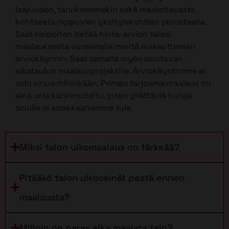
laajuuden, tarvikemenekin sekä maalattavasta
kohteesta riippuvien yksityiskohtien perusteella.
Saat helpoiten tietää hinta-arvion talosi
maalauksesta varaamalla meiltä maksuttoman
arviokäynnin. Saat samalla myös alustavan
aikataulun maalausprojektille. Arviokäyntimme ei
sido sinua mihinkään. Priman tarjoama maalaus on
aina urakkahinnoiteltu, joten yllättäviä kuluja
sinulle ei asiakkaanamme tule.
Miksi talon ulkomaalaus on tärkeää?
Pitääkö talon ulkoseinät pestä ennen
maalausta?
Milloin on paras aika maalata talo?