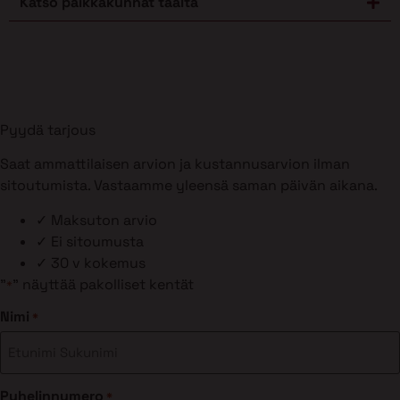
Katso paikkakunnat täältä
Pyydä tarjous
Saat ammattilaisen arvion ja kustannusarvion ilman
sitoutumista. Vastaamme yleensä saman päivän aikana.
✓
Maksuton arvio
✓
Ei sitoumusta
✓
30 v kokemus
"
" näyttää pakolliset kentät
*
Nimi
*
Puhelinnumero
*