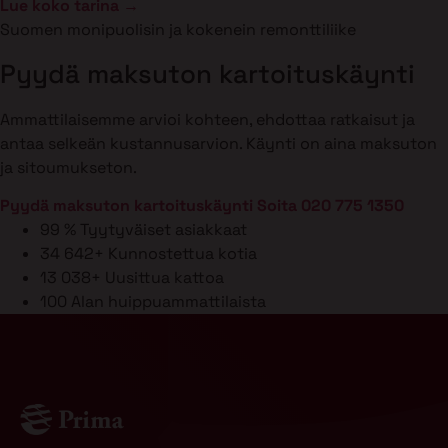
Lue koko tarina →
Suomen monipuolisin ja kokenein remonttiliike
Pyydä maksuton kartoituskäynti
Ammattilaisemme arvioi kohteen, ehdottaa ratkaisut ja
antaa selkeän kustannusarvion. Käynti on aina maksuton
ja sitoumukseton.
Pyydä maksuton kartoituskäynti
Soita 020 775 1350
99 %
Tyytyväiset asiakkaat
34 642+
Kunnostettua kotia
13 038+
Uusittua kattoa
100
Alan huippuammattilaista