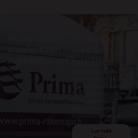
Huolettaako
Ei huolta,
maalauksen
meillä on
kustannukset?
ratkaisu!
Meiltä saat edullisen
Prima-rahoituksen jopa
50 000 euroon saakka
tarjouksen teon
yhteydessä. Muista
lisäksi hyödyntää
kotitalousvähennys.
Lue lisää