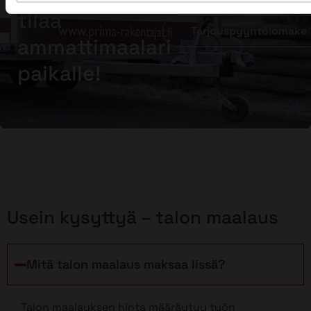
tilaa
Tarjouspyyntölomake
ammattimaalari
paikalle!
Usein kysyttyä – talon maalaus
Mitä talon maalaus maksaa Iissä?
Talon maalauksen hinta määräytyy työn