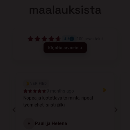
maalauksista
100
arvostelut
4.6
Kirjoita arvostelu
VERIFIED
9 months ago
Nopea ja luotettava toiminta, ripeät
M
työmiehet, siisti jälki
v
Pauli ja Helena
H