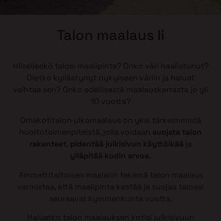
Talon maalaus Ii
Hilseileekö talosi maalipinta? Onko väri haalistunut?
Oletko kyllästynyt nykyiseen väriin ja haluat
vaihtaa sen? Onko edellisestä maalauskerrasta jo yli
10 vuotta?
Omakotitalon ulkomaalaus on yksi tärkeimmistä
huoltotoimenpiteistä, jolla voidaan
suojata talon
rakenteet
,
pidentää julkisivun käyttöikää
ja
ylläpitää kodin arvoa
.
Ammattitaitoisen maalarin tekemä talon maalaus
varmistaa, että maalipinta kestää ja suojaa taloasi
seuraavat kymmenkunta vuotta.
Haluatko talon maalauksen kotisi julkisivuun