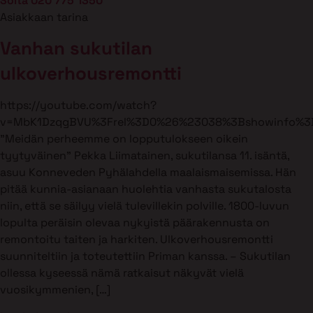
Soita 020 775 1350
Asiakkaan tarina
Vanhan sukutilan
ulkoverhousremontti
https://youtube.com/watch?
v=MbK1DzqgBVU%3Frel%3D0%26%23038%3Bshowinfo%3
”Meidän perheemme on lopputulokseen oikein
tyytyväinen” Pekka Liimatainen, sukutilansa 11. isäntä,
asuu Konneveden Pyhälahdella maalaismaisemissa. Hän
pitää kunnia-asianaan huolehtia vanhasta sukutalosta
niin, että se säilyy vielä tulevillekin polville. 1800-luvun
lopulta peräisin olevaa nykyistä päärakennusta on
remontoitu taiten ja harkiten. Ulkoverhousremontti
suunniteltiin ja toteutettiin Priman kanssa. – Sukutilan
ollessa kyseessä nämä ratkaisut näkyvät vielä
vuosikymmenien, […]