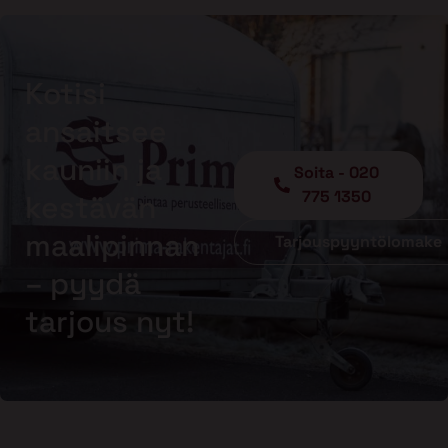
Kotisi
ansaitsee
kauniin ja
Soita - 020
775 1350
kestävän
maalipinnan
Tarjouspyyntölomake
– pyydä
tarjous nyt!