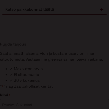
Katso paikkakunnat täältä
Pyydä tarjous
Saat ammattilaisen arvion ja kustannusarvion ilman
sitoutumista. Vastaamme yleensä saman päivän aikana.
✓
Maksuton arvio
✓
Ei sitoumusta
✓
30 v kokemus
"
" näyttää pakolliset kentät
*
Nimi
*