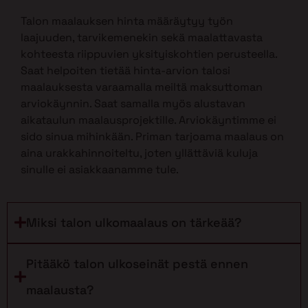
Talon maalauksen hinta määräytyy työn
laajuuden, tarvikemenekin sekä maalattavasta
kohteesta riippuvien yksityiskohtien perusteella.
Saat helpoiten tietää hinta-arvion talosi
maalauksesta varaamalla meiltä maksuttoman
arviokäynnin. Saat samalla myös alustavan
aikataulun maalausprojektille. Arviokäyntimme ei
sido sinua mihinkään. Priman tarjoama maalaus on
aina urakkahinnoiteltu, joten yllättäviä kuluja
sinulle ei asiakkaanamme tule.
Miksi talon ulkomaalaus on tärkeää?
Pitääkö talon ulkoseinät pestä ennen
maalausta?