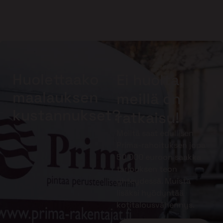
Huolettaako
Ei huolta,
maalauksen
meillä on
kustannukset?
ratkaisu!
Meiltä saat edullisen
Prima-rahoituksen jopa
50 000 euroon saakka
tarjouksen teon
yhteydessä. Muista
lisäksi hyödyntää
kotitalousvähennys.