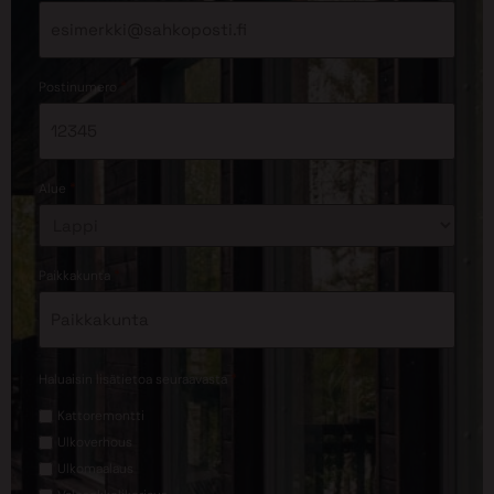
*
Postinumero
*
Alue
*
Paikkakunta
*
Haluaisin lisätietoa seuraavasta
Kattoremontti
Ulkoverhous
Ulkomaalaus