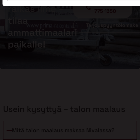
Soita - 020
raikas ilme –
775 1350
tilaa
Tarjouspyyntölomake
ammattimaalari
paikalle!
Usein kysyttyä – talon maalaus
Mitä talon maalaus maksaa Nivalassa?