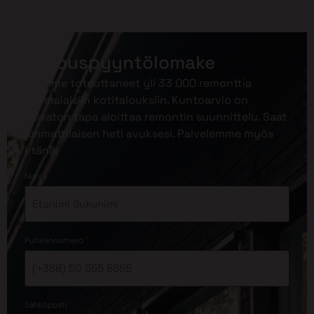
Tarjouspyyntölomake
Olemme toteuttaneet yli 33 000 remonttia
suomalaisiin kotitalouksiin. Kuntoarvio on
vaivaton tapa aloittaa remontin suunnittelu. Saat
ammattilaisen heti avuksesi. Palvelemme myös
etänä!
*
Nimi
*
Puhelinnumero
*
Sähköposti