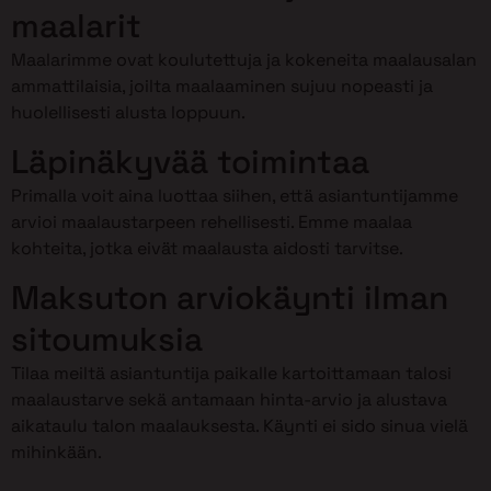
maalarit
Maalarimme ovat koulutettuja ja kokeneita maalausalan
ammattilaisia, joilta maalaaminen sujuu nopeasti ja
huolellisesti alusta loppuun.
Läpinäkyvää toimintaa
Primalla voit aina luottaa siihen, että asiantuntijamme
arvioi maalaustarpeen rehellisesti. Emme maalaa
kohteita, jotka eivät maalausta aidosti tarvitse.
Maksuton arviokäynti ilman
sitoumuksia
Tilaa meiltä asiantuntija paikalle kartoittamaan talosi
maalaustarve sekä antamaan hinta-arvio ja alustava
aikataulu talon maalauksesta. Käynti ei sido sinua vielä
mihinkään.