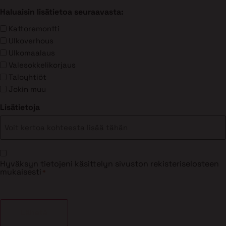
Haluaisin lisätietoa seuraavasta:
Kattoremontti
Ulkoverhous
Ulkomaalaus
Valesokkelikorjaus
Taloyhtiöt
Jokin muu
Lisätietoja
Suostumus
Hyväksyn tietojeni käsittelyn sivuston rekisteriselosteen
*
mukaisesti
*