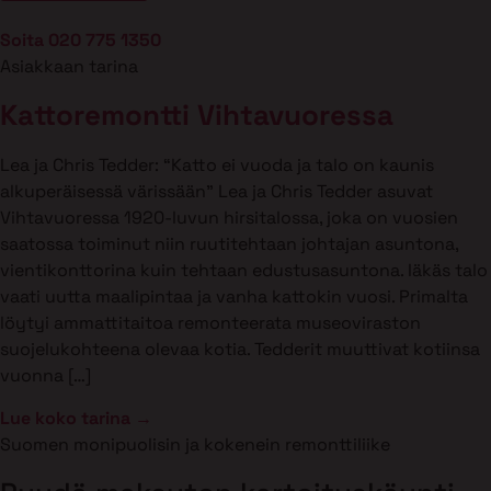
Soita 020 775 1350
Asiakkaan tarina
Kattoremontti Vihtavuoressa
Lea ja Chris Tedder: “Katto ei vuoda ja talo on kaunis
alkuperäisessä värissään” Lea ja Chris Tedder asuvat
Vihtavuoressa 1920-luvun hirsitalossa, joka on vuosien
saatossa toiminut niin ruutitehtaan johtajan asuntona,
vientikonttorina kuin tehtaan edustusasuntona. Iäkäs talo
vaati uutta maalipintaa ja vanha kattokin vuosi. Primalta
löytyi ammattitaitoa remonteerata museoviraston
suojelukohteena olevaa kotia. Tedderit muuttivat kotiinsa
vuonna […]
Lue koko tarina →
Suomen monipuolisin ja kokenein remonttiliike