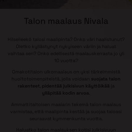
Talon maalaus Nivala
Hilseileekö talosi maalipinta? Onko väri haalistunut?
Oletko kyllästynyt nykyiseen väriin ja haluat
vaihtaa sen? Onko edellisestä maalauskerrasta jo yli
10 vuotta?
Omakotitalon ulkomaalaus on yksi tärkeimmistä
huoltotoimenpiteistä, jolla voidaan
suojata talon
rakenteet
,
pidentää julkisivun käyttöikää
ja
ylläpitää kodin arvoa
.
Ammattitaitoisen maalarin tekemä talon maalaus
varmistaa, että maalipinta kestää ja suojaa taloasi
seuraavat kymmenkunta vuotta.
Haluatko talon maalauksen kotisi julkisivuun