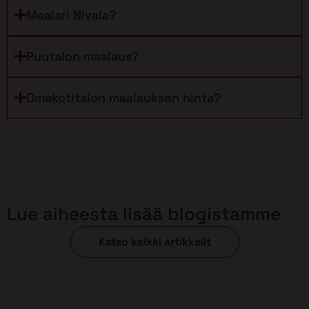
Maalari Nivala?
Puutalon maalaus?
Omakotitalon maalauksen hinta?
Lue aiheesta lisää blogistamme
Katso kaikki artikkelit