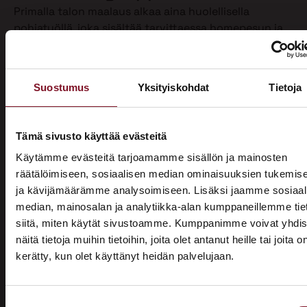
Primalla talon maalaus alkaa aina huolellisella
pohjatyöllä, joka sisältää tarvittaessa homepesun ja
vanhan maalin poiston. Näin varmistamme, että
maalipinta tarttuu kunnolla ja kestää pitkään.
Maalaamme puhdistetun ulkoverhouksen
Suostumus
Yksityiskohdat
Tietoja
valitsemallasi värillä jopa kahteen kertaan. Tällöin
voimme taata parhaan mahdollisen lopputuloksen.
Teemme talon maalaukset pelkästään pensselillä ja
Tämä sivusto käyttää evästeitä
käsin maalaten. Näin saamme tasaisen ja viimeistellyn
Käytämme evästeitä tarjoamamme sisällön ja mainosten
pinnan.
räätälöimiseen, sosiaalisen median ominaisuuksien tukemis
ja kävijämäärämme analysoimiseen. Lisäksi jaamme sosiaal
Pensselillä saadaan ruiskumaalausta tarkempi,
median, mainosalan ja analytiikka-alan kumppaneillemme tie
peittävämpi ja kestävämpi jälki. Siksi luotamme
siitä, miten käytät sivustoamme. Kumppanimme voivat yhdis
ainoastaan tähän perinteiseen työtapaan. Kun talon
näitä tietoja muihin tietoihin, joita olet antanut heille tai joita o
maalaus on tehty oikein, eli pensselimaalauksena,
kerätty, kun olet käyttänyt heidän palvelujaan.
pysyy maalipinta paremmin puhtaana ja säilyttää
ASUNTOMESSUT 2026 · LEMPÄÄLÄ
värinsä sekä pitää talon ulkonäön siistinä.
Prima on mukana
Käyttämästämme maalaustavasta huolimatta talon
Suostumuksen