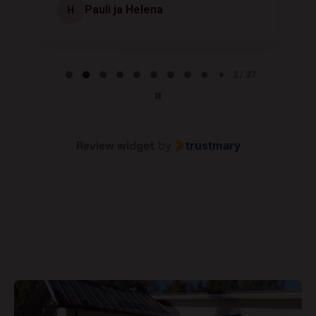
Pauli ja Helena
H
Page 2 of 37
2 / 37
Review widget
by
trustmary