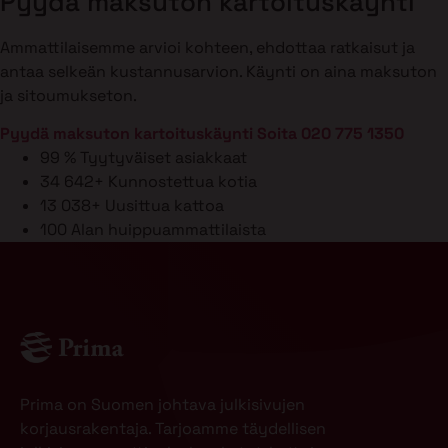
Pyydä maksuton kartoituskäynti
Ammattilaisemme arvioi kohteen, ehdottaa ratkaisut ja
antaa selkeän kustannusarvion. Käynti on aina maksuton
ja sitoumukseton.
Pyydä maksuton kartoituskäynti
Soita 020 775 1350
99 %
Tyytyväiset asiakkaat
34 642+
Kunnostettua kotia
13 038+
Uusittua kattoa
100
Alan huippuammattilaista
Prima on Suomen johtava julkisivujen
korjausrakentaja. Tarjoamme täydellisen