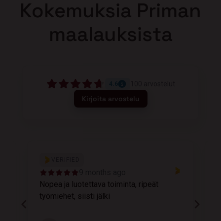
Kokemuksia Priman
maalauksista
100
arvostelut
4.6
Kirjoita arvostelu
VERIFIED
9 months ago
Nopea ja luotettava toiminta, ripeät
M
työmiehet, siisti jälki
v