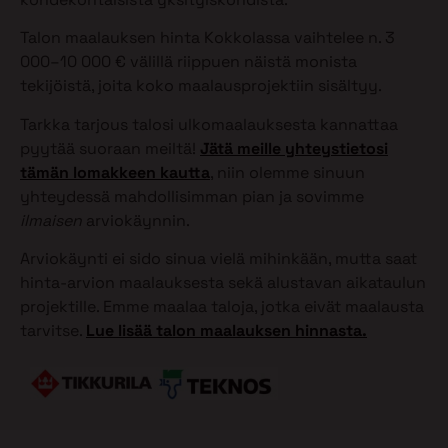
Talon maalauksen hinta Kokkolassa vaihtelee n. 3
000–10 000 € välillä riippuen näistä monista
tekijöistä, joita koko maalausprojektiin sisältyy.
Tarkka tarjous talosi ulkomaalauksesta kannattaa
pyytää suoraan meiltä!
Jätä meille yhteystietosi
tämän lomakkeen kautta
, niin olemme sinuun
yhteydessä mahdollisimman pian ja sovimme
ilmaisen
arviokäynnin.
Arviokäynti ei sido sinua vielä mihinkään, mutta saat
hinta-arvion maalauksesta sekä alustavan aikataulun
projektille. Emme maalaa taloja, jotka eivät maalausta
tarvitse.
Lue lisää talon maalauksen hinnasta.