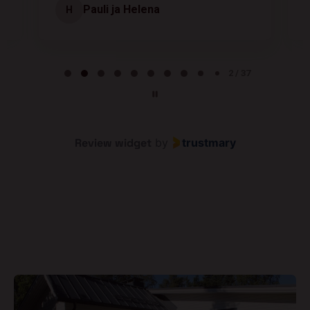
Pauli ja Helena
H
Page 2 of 37
2 / 37
Review widget
by
trustmary