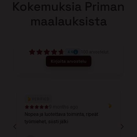
Kokemuksia Priman
maalauksista
100
arvostelut
4.6
Kirjoita arvostelu
VERIFIED
9 months ago
Nopea ja luotettava toiminta, ripeät
M
työmiehet, siisti jälki
v