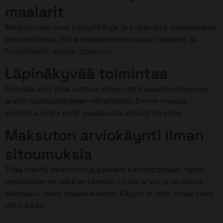
maalarit
Maalarimme ovat koulutettuja ja kokeneita maalausalan
ammattilaisia, joilta maalaaminen sujuu nopeasti ja
huolellisesti alusta loppuun.
Läpinäkyvää toimintaa
Primalla voit aina luottaa siihen, että asiantuntijamme
arvioi maalaustarpeen rehellisesti. Emme maalaa
kohteita, jotka eivät maalausta aidosti tarvitse.
Maksuton arviokäynti ilman
sitoumuksia
Tilaa meiltä asiantuntija paikalle kartoittamaan talosi
maalaustarve sekä antamaan hinta-arvio ja alustava
aikataulu talon maalauksesta. Käynti ei sido sinua vielä
mihinkään.