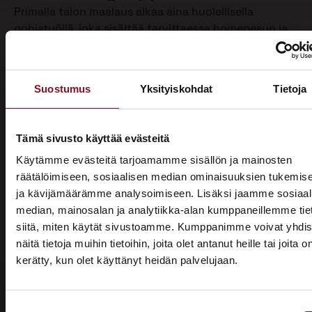
Primalla talon maalaus alkaa aina huolellisella
pohjatyöllä, joka sisältää tarvittaessa homepesun ja
vanhan maalin poiston. Näin varmistamme, että
maalipinta tarttuu kunnolla ja kestää pitkään.
Maalaamme puhdistetun ulkoverhouksen
Suostumus
Yksityiskohdat
Tietoja
valitsemallasi värillä jopa kahteen kertaan. Tällöin
voimme taata parhaan mahdollisen lopputuloksen.
Teemme talon maalaukset pelkästään pensselillä ja
Tämä sivusto käyttää evästeitä
käsin maalaten. Näin saamme tasaisen ja viimeistellyn
Käytämme evästeitä tarjoamamme sisällön ja mainosten
pinnan.
räätälöimiseen, sosiaalisen median ominaisuuksien tukemis
ja kävijämäärämme analysoimiseen. Lisäksi jaamme sosiaal
Pensselillä saadaan ruiskumaalausta tarkempi,
median, mainosalan ja analytiikka-alan kumppaneillemme tie
peittävämpi ja kestävämpi jälki. Siksi luotamme
siitä, miten käytät sivustoamme. Kumppanimme voivat yhdis
ainoastaan tähän perinteiseen työtapaan. Kun talon
näitä tietoja muihin tietoihin, joita olet antanut heille tai joita o
maalaus on tehty oikein, eli pensselimaalauksena,
kerätty, kun olet käyttänyt heidän palvelujaan.
pysyy maalipinta paremmin puhtaana ja säilyttää
ASUNTOMESSUT 2026 · LEMPÄÄLÄ
värinsä sekä pitää talon ulkonäön siistinä.
Prima on mukana
Käyttämästämme maalaustavasta huolimatta talon
Suostumuksen