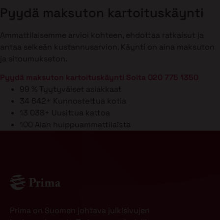
Pyydä maksuton kartoituskäynti
Ammattilaisemme arvioi kohteen, ehdottaa ratkaisut ja
antaa selkeän kustannusarvion. Käynti on aina maksuton
ja sitoumukseton.
Pyydä maksuton kartoituskäynti
Soita 020 775 1350
99 %
Tyytyväiset asiakkaat
34 642+
Kunnostettua kotia
13 038+
Uusittua kattoa
100
Alan huippuammattilaista
Prima on Suomen johtava julkisivujen