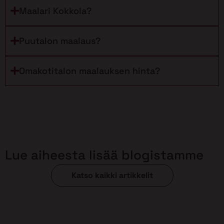
Maalari Kokkola?
Puutalon maalaus?
Omakotitalon maalauksen hinta?
Lue aiheesta lisää blogistamme
Katso kaikki artikkelit