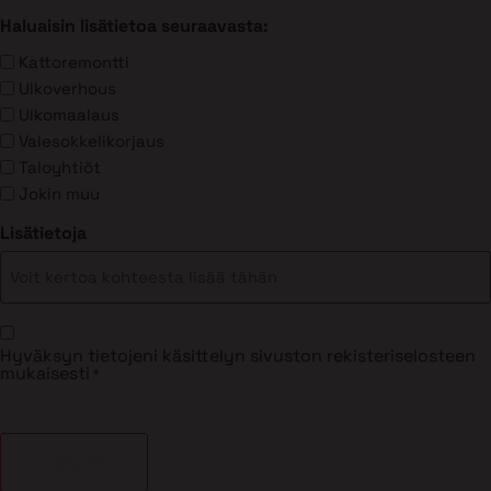
Haluaisin lisätietoa seuraavasta:
Kattoremontti
Ulkoverhous
Ulkomaalaus
Valesokkelikorjaus
Taloyhtiöt
Jokin muu
Lisätietoja
Suostumus
Hyväksyn tietojeni käsittelyn sivuston rekisteriselosteen
*
mukaisesti
*