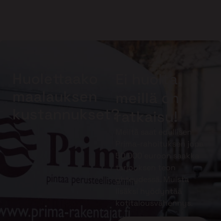
Huolettaako
Ei huolta,
maalauksen
meillä on
kustannukset?
ratkaisu!
Meiltä saat edullisen
Prima-rahoituksen jopa
50 000 euroon saakka
tarjouksen teon
yhteydessä. Muista
lisäksi hyödyntää
kotitalousvähennys.