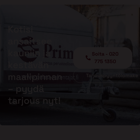
Kotisi
ansaitsee
kauniin ja
Soita - 020
775 1350
kestävän
maalipinnan
Tarjouspyyntölomake
– pyydä
tarjous nyt!