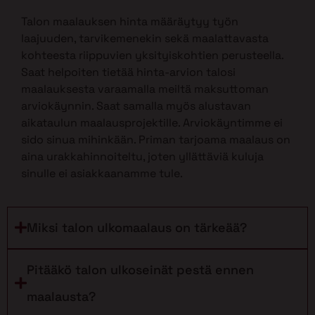
Talon maalauksen hinta määräytyy työn
laajuuden, tarvikemenekin sekä maalattavasta
kohteesta riippuvien yksityiskohtien perusteella.
Saat helpoiten tietää hinta-arvion talosi
maalauksesta varaamalla meiltä maksuttoman
arviokäynnin. Saat samalla myös alustavan
aikataulun maalausprojektille. Arviokäyntimme ei
sido sinua mihinkään. Priman tarjoama maalaus on
aina urakkahinnoiteltu, joten yllättäviä kuluja
sinulle ei asiakkaanamme tule.
Miksi talon ulkomaalaus on tärkeää?
Pitääkö talon ulkoseinät pestä ennen
maalausta?