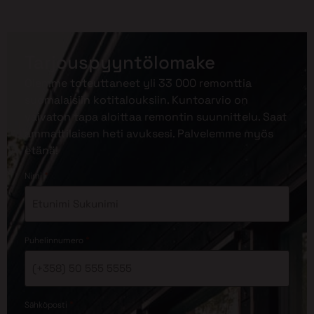
Tarjouspyyntölomake
Olemme toteuttaneet yli 33 000 remonttia
suomalaisiin kotitalouksiin. Kuntoarvio on
vaivaton tapa aloittaa remontin suunnittelu. Saat
ammattilaisen heti avuksesi. Palvelemme myös
etänä!
*
Nimi
*
Puhelinnumero
*
Sähköposti