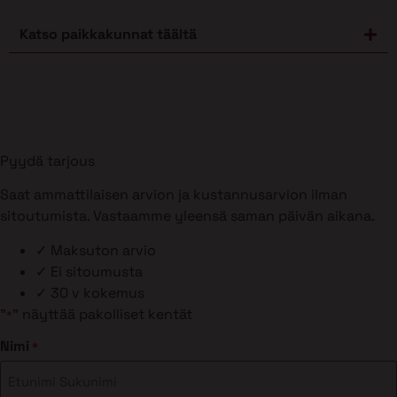
Katso paikkakunnat täältä
Pyydä tarjous
Saat ammattilaisen arvion ja kustannusarvion ilman
sitoutumista. Vastaamme yleensä saman päivän aikana.
✓
Maksuton arvio
✓
Ei sitoumusta
✓
30 v kokemus
"
" näyttää pakolliset kentät
*
Nimi
*