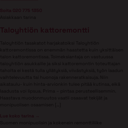
Soita 020 775 1350
Asiakkaan tarina
Taloyhtiön kattoremontti
Taloyhtiön tasakatot harjakatoiksi Taloyhtiön
kattoremontissa on enemmän haastetta kuin yksittäisen
talon kattoremontissa. Toimeksiantaja on vastuussa
taloyhtiön asukkaille ja siksi kattoremontin toteuttajan
taholta ei kestä tulla yllätyksiä, viivästyksiä, työn laadun
vaihtelevuutta tai huonoja rakenneratkaisuja. Niin
aikataulu- kuin hinta-arvionkin tulee pitää kutinsa, eikä
laadusta voi lipsua. Prima – pintaa perusteellisemmin.
Haastava muodonmuutos vaatii osaavat tekijät ja
monipuolisen osaamisen […]
Lue koko tarina →
Suomen monipuolisin ja kokenein remonttiliike