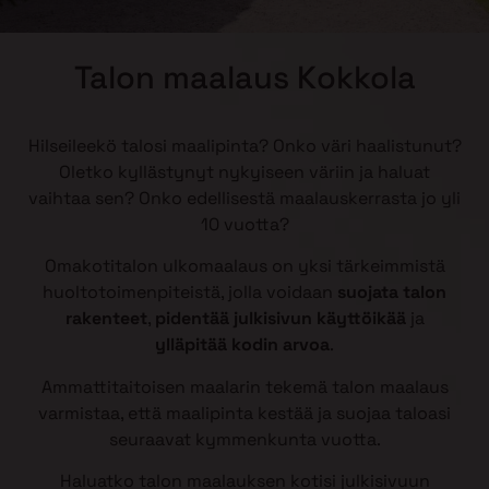
Talon maalaus Kokkola
Hilseileekö talosi maalipinta? Onko väri haalistunut?
Oletko kyllästynyt nykyiseen väriin ja haluat
vaihtaa sen? Onko edellisestä maalauskerrasta jo yli
10 vuotta?
Omakotitalon ulkomaalaus on yksi tärkeimmistä
huoltotoimenpiteistä, jolla voidaan
suojata talon
rakenteet
,
pidentää julkisivun käyttöikää
ja
ylläpitää kodin arvoa
.
Ammattitaitoisen maalarin tekemä talon maalaus
varmistaa, että maalipinta kestää ja suojaa taloasi
seuraavat kymmenkunta vuotta.
Haluatko talon maalauksen kotisi julkisivuun