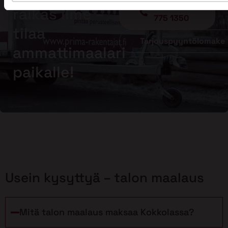
Soita - 020
raikas ilme –
775 1350
tilaa
Tarjouspyyntölomake
ammattimaalari
paikalle!
Usein kysyttyä – talon maalaus
Mitä talon maalaus maksaa Kokkolassa?