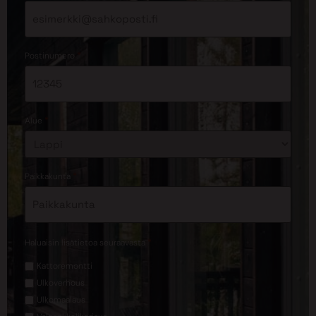
*
Postinumero
*
Alue
*
Paikkakunta
*
Haluaisin lisätietoa seuraavasta
Kattoremontti
Ulkoverhous
Ulkomaalaus