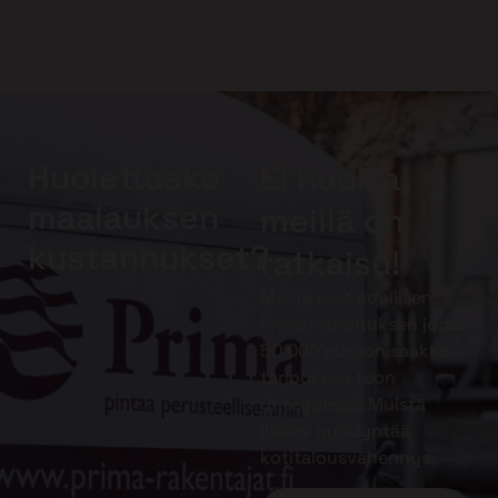
Huolettaako
Ei huolta,
maalauksen
meillä on
kustannukset?
ratkaisu!
Meiltä saat edullisen
Prima-rahoituksen jopa
50 000 euroon saakka
tarjouksen teon
yhteydessä. Muista
lisäksi hyödyntää
kotitalousvähennys.