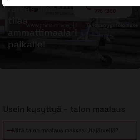
Soita - 020
raikas ilme –
775 1350
tilaa
Tarjouspyyntölomake
ammattimaalari
paikalle!
Usein kysyttyä – talon maalaus
Mitä talon maalaus maksaa Utajärvellä?