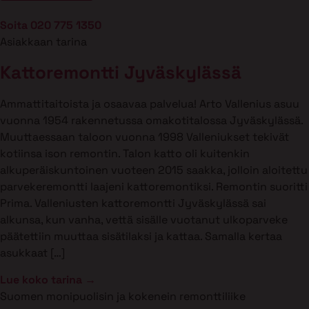
Soita 020 775 1350
Asiakkaan tarina
Kattoremontti Jyväskylässä
Ammattitaitoista ja osaavaa palvelua! Arto Vallenius asuu
vuonna 1954 rakennetussa omakotitalossa Jyväskylässä.
Muuttaessaan taloon vuonna 1998 Valleniukset tekivät
kotiinsa ison remontin. Talon katto oli kuitenkin
alkuperäiskuntoinen vuoteen 2015 saakka, jolloin aloitettu
parvekeremontti laajeni kattoremontiksi. Remontin suoritti
Prima. Valleniusten kattoremontti Jyväskylässä sai
alkunsa, kun vanha, vettä sisälle vuotanut ulkoparveke
päätettiin muuttaa sisätilaksi ja kattaa. Samalla kertaa
asukkaat […]
Lue koko tarina →
Suomen monipuolisin ja kokenein remonttiliike