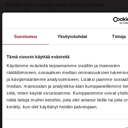
Primalla talon maalaus alkaa aina huolellisella
pohjatyöllä, joka sisältää tarvittaessa homepesun ja
vanhan maalin poiston. Näin varmistamme, että
maalipinta tarttuu kunnolla ja kestää pitkään.
Maalaamme puhdistetun ulkoverhouksen
Suostumus
Yksityiskohdat
Tietoja
valitsemallasi värillä jopa kahteen kertaan. Tällöin
voimme taata parhaan mahdollisen lopputuloksen.
Teemme talon maalaukset pelkästään pensselillä ja
Tämä sivusto käyttää evästeitä
käsin maalaten. Näin saamme tasaisen ja viimeistellyn
Käytämme evästeitä tarjoamamme sisällön ja mainosten
pinnan.
räätälöimiseen, sosiaalisen median ominaisuuksien tukemis
ja kävijämäärämme analysoimiseen. Lisäksi jaamme sosiaal
Pensselillä saadaan ruiskumaalausta tarkempi,
median, mainosalan ja analytiikka-alan kumppaneillemme tie
peittävämpi ja kestävämpi jälki. Siksi luotamme
siitä, miten käytät sivustoamme. Kumppanimme voivat yhdis
ainoastaan tähän perinteiseen työtapaan. Kun talon
näitä tietoja muihin tietoihin, joita olet antanut heille tai joita o
maalaus on tehty oikein, eli pensselimaalauksena,
kerätty, kun olet käyttänyt heidän palvelujaan.
pysyy maalipinta paremmin puhtaana ja säilyttää
ASUNTOMESSUT 2026 · LEMPÄÄLÄ
värinsä sekä pitää talon ulkonäön siistinä.
Prima on mukana
Käyttämästämme maalaustavasta huolimatta talon
Suostumuksen