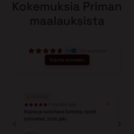
Kokemuksia Priman
maalauksista
100
arvostelut
4.6
Kirjoita arvostelu
VERIFIED
9 months ago
Nopea ja luotettava toiminta, ripeät
M
työmiehet, siisti jälki
v