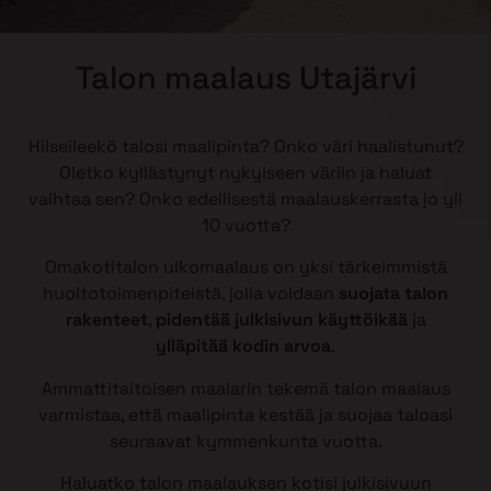
Talon maalaus Utajärvi
Hilseileekö talosi maalipinta? Onko väri haalistunut?
Oletko kyllästynyt nykyiseen väriin ja haluat
vaihtaa sen? Onko edellisestä maalauskerrasta jo yli
10 vuotta?
Omakotitalon ulkomaalaus on yksi tärkeimmistä
huoltotoimenpiteistä, jolla voidaan
suojata talon
rakenteet
,
pidentää julkisivun käyttöikää
ja
ylläpitää kodin arvoa
.
Ammattitaitoisen maalarin tekemä talon maalaus
varmistaa, että maalipinta kestää ja suojaa taloasi
seuraavat kymmenkunta vuotta.
Haluatko talon maalauksen kotisi julkisivuun