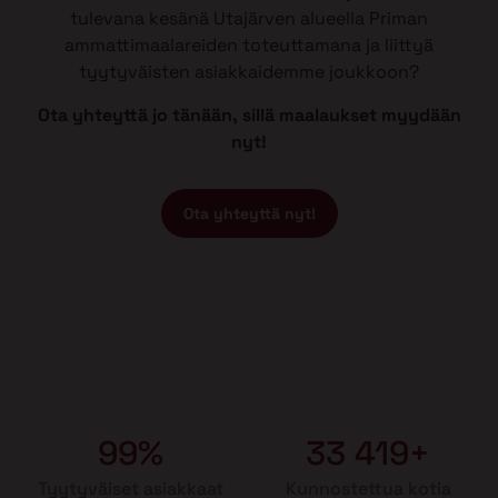
tulevana kesänä Utajärven alueella Priman
ammattimaalareiden toteuttamana ja liittyä
tyytyväisten asiakkaidemme joukkoon?
Ota yhteyttä jo tänään, sillä maalaukset myydään
nyt!
Ota yhteyttä nyt!
99%
33 419+
Tyytyväiset asiakkaat
Kunnostettua kotia