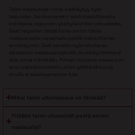
Talon maalauksen hinta määräytyy työn
laajuuden, tarvikemenekin sekä maalattavasta
kohteesta riippuvien yksityiskohtien perusteella.
Saat helpoiten tietää hinta-arvion talosi
maalauksesta varaamalla meiltä maksuttoman
arviokäynnin. Saat samalla myös alustavan
aikataulun maalausprojektille. Arviokäyntimme ei
sido sinua mihinkään. Priman tarjoama maalaus on
aina urakkahinnoiteltu, joten yllättäviä kuluja
sinulle ei asiakkaanamme tule.
Miksi talon ulkomaalaus on tärkeää?
Pitääkö talon ulkoseinät pestä ennen
maalausta?