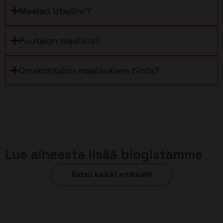
Maalari Utajärvi?
Puutalon maalaus?
Omakotitalon maalauksen hinta?
Lue aiheesta lisää blogistamme
Katso kaikki artikkelit