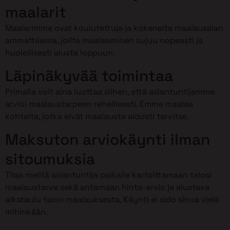
maalarit
Maalarimme ovat koulutettuja ja kokeneita maalausalan
ammattilaisia, joilta maalaaminen sujuu nopeasti ja
huolellisesti alusta loppuun.
Läpinäkyvää toimintaa
Primalla voit aina luottaa siihen, että asiantuntijamme
arvioi maalaustarpeen rehellisesti. Emme maalaa
kohteita, jotka eivät maalausta aidosti tarvitse.
Maksuton arviokäynti ilman
sitoumuksia
Tilaa meiltä asiantuntija paikalle kartoittamaan talosi
maalaustarve sekä antamaan hinta-arvio ja alustava
aikataulu talon maalauksesta. Käynti ei sido sinua vielä
mihinkään.