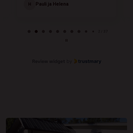
Pauli ja Helena
H
Page 2 of 37
2 / 37
Review widget
by
trustmary