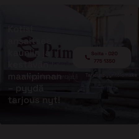
Kotisi
ansaitsee
kauniin ja
Soita - 020
775 1350
kestävän
maalipinnan
Tarjouspyyntölomake
– pyydä
tarjous nyt!