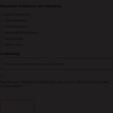
Haluaisin lisätietoa seuraavasta:
Kattoremontti
Ulkoverhous
Ulkomaalaus
Valesokkelikorjaus
Taloyhtiöt
Jokin muu
Lisätietoja
Suostumus
Hyväksyn tietojeni käsittelyn sivuston rekisteriselosteen
*
mukaisesti
*