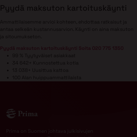
Pyydä maksuton kartoituskäynti
Ammattilaisemme arvioi kohteen, ehdottaa ratkaisut ja
antaa selkeän kustannusarvion. Käynti on aina maksuton
ja sitoumukseton.
Pyydä maksuton kartoituskäynti
Soita 020 775 1350
99 %
Tyytyväiset asiakkaat
34 642+
Kunnostettua kotia
13 038+
Uusittua kattoa
100
Alan huippuammattilaista
Prima on Suomen johtava julkisivujen