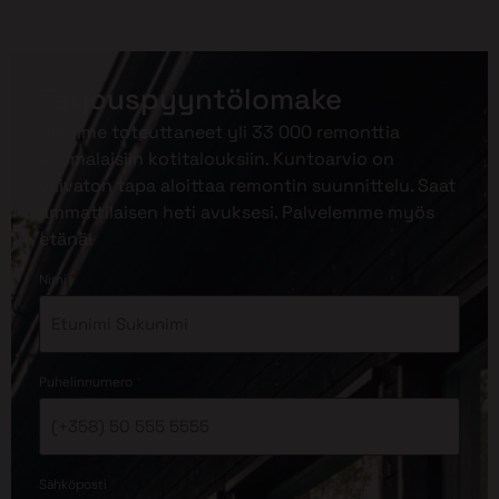
Tarjouspyyntölomake
Olemme toteuttaneet yli 33 000 remonttia
suomalaisiin kotitalouksiin. Kuntoarvio on
vaivaton tapa aloittaa remontin suunnittelu. Saat
ammattilaisen heti avuksesi. Palvelemme myös
etänä!
*
Nimi
*
Puhelinnumero
*
Sähköposti