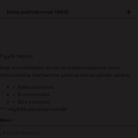
Katso paikkakunnat täältä
Pyydä tarjous
Saat ammattilaisen arvion ja kustannusarvion ilman
sitoutumista. Vastaamme yleensä saman päivän aikana.
✓
Maksuton arvio
✓
Ei sitoumusta
✓
30 v kokemus
"
" näyttää pakolliset kentät
*
Nimi
*