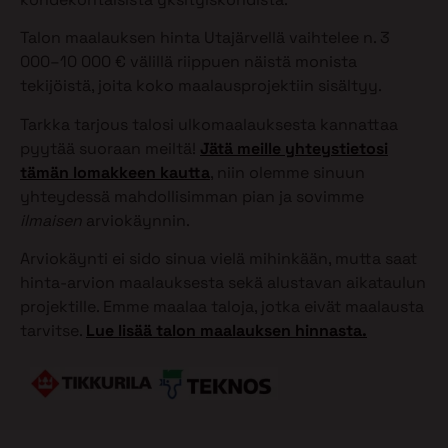
Talon maalauksen hinta Utajärvellä vaihtelee n. 3
000–10 000 € välillä riippuen näistä monista
tekijöistä, joita koko maalausprojektiin sisältyy.
Tarkka tarjous talosi ulkomaalauksesta kannattaa
pyytää suoraan meiltä!
Jätä meille yhteystietosi
tämän lomakkeen kautta
, niin olemme sinuun
yhteydessä mahdollisimman pian ja sovimme
ilmaisen
arviokäynnin.
Arviokäynti ei sido sinua vielä mihinkään, mutta saat
hinta-arvion maalauksesta sekä alustavan aikataulun
projektille. Emme maalaa taloja, jotka eivät maalausta
tarvitse.
Lue lisää talon maalauksen hinnasta.