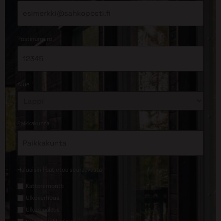
*
Postinumero
*
Alue
*
Paikkakunta
*
Haluaisin lisätietoa seuraavasta
Kattoremontti
Ulkoverhous
Ulkomaalaus