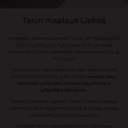
Talon maalaus Lieksa
Hilseileekö talosi maalipinta? Onko väri haalistunut?
Oletko kyllästynyt nykyiseen väriin ja haluat
vaihtaa sen? Onko edellisestä maalauskerrasta jo yli
10 vuotta?
Omakotitalon ulkomaalaus on yksi tärkeimmistä
huoltotoimenpiteistä, jolla voidaan
suojata talon
rakenteet
,
pidentää julkisivun käyttöikää
ja
ylläpitää kodin arvoa
.
Ammattitaitoisen maalarin tekemä talon maalaus
varmistaa, että maalipinta kestää ja suojaa taloasi
seuraavat kymmenkunta vuotta.
Haluatko talon maalauksen kotisi julkisivuun