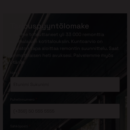
Tarjouspyyntölomake
Olemme toteuttaneet yli 33 000 remonttia
suomalaisiin kotitalouksiin. Kuntoarvio on
vaivaton tapa aloittaa remontin suunnittelu. Saat
ammattilaisen heti avuksesi. Palvelemme myös
etänä!
*
Nimi
*
Puhelinnumero
*
Sähköposti