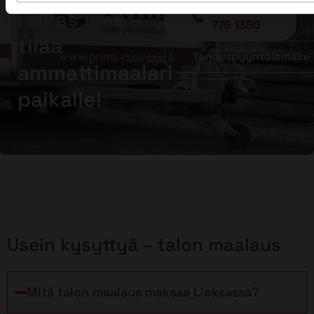
Soita - 020
raikas ilme –
775 1350
tilaa
Tarjouspyyntölomake
ammattimaalari
paikalle!
Usein kysyttyä – talon maalaus
Mitä talon maalaus maksaa Lieksassa?