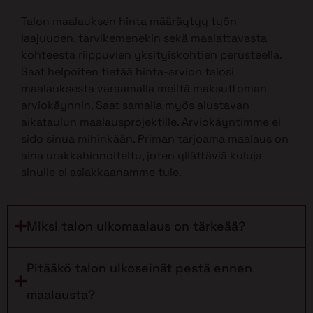
Talon maalauksen hinta määräytyy työn
laajuuden, tarvikemenekin sekä maalattavasta
kohteesta riippuvien yksityiskohtien perusteella.
Saat helpoiten tietää hinta-arvion talosi
maalauksesta varaamalla meiltä maksuttoman
arviokäynnin. Saat samalla myös alustavan
aikataulun maalausprojektille. Arviokäyntimme ei
sido sinua mihinkään. Priman tarjoama maalaus on
aina urakkahinnoiteltu, joten yllättäviä kuluja
sinulle ei asiakkaanamme tule.
Miksi talon ulkomaalaus on tärkeää?
Pitääkö talon ulkoseinät pestä ennen
maalausta?