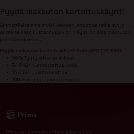
Pyydä maksuton kartoituskäynti
Ammattilaisemme arvioi kohteen, ehdottaa ratkaisut ja
antaa selkeän kustannusarvion. Käynti on aina maksuton
ja sitoumukseton.
Pyydä maksuton kartoituskäynti
Soita 020 775 1350
99 %
Tyytyväiset asiakkaat
34 642+
Kunnostettua kotia
13 038+
Uusittua kattoa
100
Alan huippuammattilaista
Prima on Suomen johtava julkisivujen