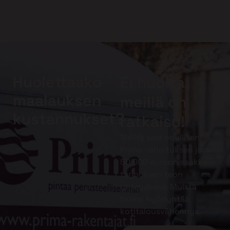
Huolettaako
Ei huolta,
maalauksen
meillä on
kustannukset?
ratkaisu!
Meiltä saat edullisen
Prima-rahoituksen jopa
50 000 euroon saakka
tarjouksen teon
yhteydessä. Muista
lisäksi hyödyntää
kotitalousvähennys.