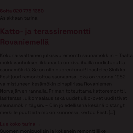
Soita 020 775 1350
Asiakkaan tarina
Katto- ja terassiremontti
Rovaniemellä
Kokonaisvaltainen julkisivuremontti saunamökkiin – Täältä
mökkivanhuksen ikkunasta on kiva ihailla uudistunutta
saunamökkiä. Se on niin nuorentunut! Ihastelee Sinikka
Fest juuri remontoitua saunaansa, joka on vuonna 1982
valmistuneen kesämökin pihapiirissä Rovaniemen
Norvajärven rannalla. Priman toteuttama kattoremontti,
lasiterassi, ulkomaalaus sekä uudet ulko-ovet uudistivat
saunamökin täysin. – Olin jo edellisenä kesänä pistänyt
merkille puutteita mökin kunnossa, kertoo Fest. […]
Lue koko tarina →
Suomen monipuolisin ja kokenein remonttiliike