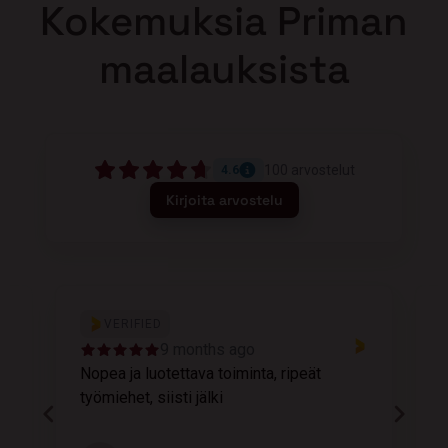
Kokemuksia Priman
maalauksista
100
arvostelut
4.6
Kirjoita arvostelu
VERIFIED
9 months ago
Nopea ja luotettava toiminta, ripeät
M
työmiehet, siisti jälki
v