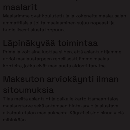
maalarit
Maalarimme ovat koulutettuja ja kokeneita maalausalan
ammattilaisia, joilta maalaaminen sujuu nopeasti ja
huolellisesti alusta loppuun.
Läpinäkyvää toimintaa
Primalla voit aina luottaa siihen, että asiantuntijamme
arvioi maalaustarpeen rehellisesti. Emme maalaa
kohteita, jotka eivät maalausta aidosti tarvitse.
Maksuton arviokäynti ilman
sitoumuksia
Tilaa meiltä asiantuntija paikalle kartoittamaan talosi
maalaustarve sekä antamaan hinta-arvio ja alustava
aikataulu talon maalauksesta. Käynti ei sido sinua vielä
mihinkään.