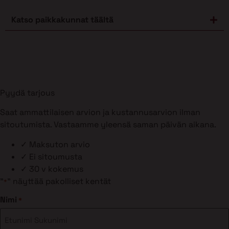
Katso paikkakunnat täältä
Pyydä tarjous
Saat ammattilaisen arvion ja kustannusarvion ilman
sitoutumista. Vastaamme yleensä saman päivän aikana.
✓
Maksuton arvio
✓
Ei sitoumusta
✓
30 v kokemus
"
" näyttää pakolliset kentät
*
Nimi
*