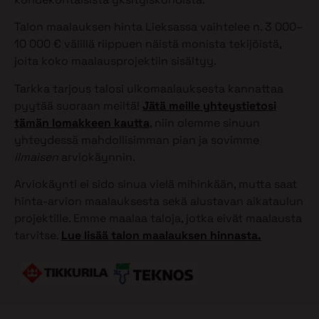
Talon maalauksen hinta Lieksassa vaihtelee n. 3 000–
10 000 € välillä riippuen näistä monista tekijöistä,
joita koko maalausprojektiin sisältyy.
Tarkka tarjous talosi ulkomaalauksesta kannattaa
pyytää suoraan meiltä!
Jätä meille yhteystietosi
tämän lomakkeen kautta
, niin olemme sinuun
yhteydessä mahdollisimman pian ja sovimme
ilmaisen
arviokäynnin.
Arviokäynti ei sido sinua vielä mihinkään, mutta saat
hinta-arvion maalauksesta sekä alustavan aikataulun
projektille. Emme maalaa taloja, jotka eivät maalausta
tarvitse.
Lue lisää talon maalauksen hinnasta.