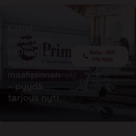
Kotisi
ansaitsee
kauniin ja
Soita - 020
775 1350
kestävän
maalipinnan
Tarjouspyyntölomake
– pyydä
tarjous nyt!