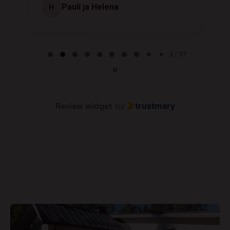
Pauli ja Helena
H
Page 2 of 37
2 / 37
Review widget
by
trustmary