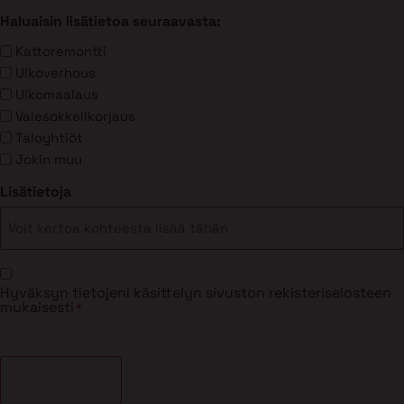
Haluaisin lisätietoa seuraavasta:
Kattoremontti
Ulkoverhous
Ulkomaalaus
Valesokkelikorjaus
Taloyhtiöt
Jokin muu
Lisätietoja
Suostumus
Hyväksyn tietojeni käsittelyn sivuston rekisteriselosteen
*
mukaisesti
*