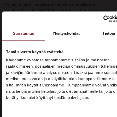
Primalla talon maalaus alkaa aina huolellisella
pohjatyöllä, joka sisältää tarvittaessa homepesun ja
vanhan maalin poiston. Näin varmistamme, että
maalipinta tarttuu kunnolla ja kestää pitkään.
Maalaamme puhdistetun ulkoverhouksen
Suostumus
Yksityiskohdat
Tietoja
valitsemallasi värillä jopa kahteen kertaan. Tällöin
voimme taata parhaan mahdollisen lopputuloksen.
Teemme talon maalaukset pelkästään pensselillä ja
Tämä sivusto käyttää evästeitä
käsin maalaten. Näin saamme tasaisen ja viimeistellyn
Käytämme evästeitä tarjoamamme sisällön ja mainosten
pinnan.
räätälöimiseen, sosiaalisen median ominaisuuksien tukemis
ja kävijämäärämme analysoimiseen. Lisäksi jaamme sosiaal
Pensselillä saadaan ruiskumaalausta tarkempi,
median, mainosalan ja analytiikka-alan kumppaneillemme tie
peittävämpi ja kestävämpi jälki. Siksi luotamme
siitä, miten käytät sivustoamme. Kumppanimme voivat yhdis
ainoastaan tähän perinteiseen työtapaan. Kun talon
näitä tietoja muihin tietoihin, joita olet antanut heille tai joita o
maalaus on tehty oikein, eli pensselimaalauksena,
kerätty, kun olet käyttänyt heidän palvelujaan.
pysyy maalipinta paremmin puhtaana ja säilyttää
ASUNTOMESSUT 2026 · LEMPÄÄLÄ
värinsä sekä pitää talon ulkonäön siistinä.
Prima on mukana
Käyttämästämme maalaustavasta huolimatta talon
Suostumuksen