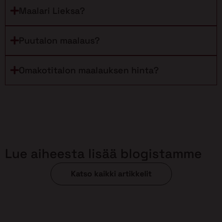
Maalari Lieksa?
Puutalon maalaus?
Omakotitalon maalauksen hinta?
Lue aiheesta lisää blogistamme
Katso kaikki artikkelit