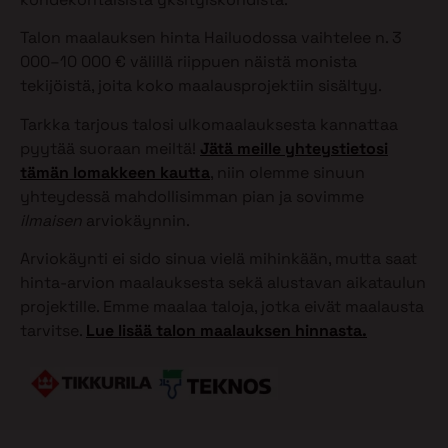
Talon maalauksen hinta Hailuodossa vaihtelee n. 3
000–10 000 € välillä riippuen näistä monista
tekijöistä, joita koko maalausprojektiin sisältyy.
Tarkka tarjous talosi ulkomaalauksesta kannattaa
pyytää suoraan meiltä!
Jätä meille yhteystietosi
tämän lomakkeen kautta
, niin olemme sinuun
yhteydessä mahdollisimman pian ja sovimme
ilmaisen
arviokäynnin.
Arviokäynti ei sido sinua vielä mihinkään, mutta saat
hinta-arvion maalauksesta sekä alustavan aikataulun
projektille. Emme maalaa taloja, jotka eivät maalausta
tarvitse.
Lue lisää talon maalauksen hinnasta.