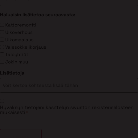
Haluaisin lisätietoa seuraavasta:
Kattoremontti
Ulkoverhous
Ulkomaalaus
Valesokkelikorjaus
Taloyhtiöt
Jokin muu
Lisätietoja
Suostumus
Hyväksyn tietojeni käsittelyn sivuston rekisteriselosteen
*
mukaisesti
*