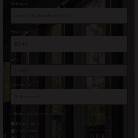
*
Sähköposti
*
Postinumero
*
Alue
*
Paikkakunta
*
Haluaisin lisätietoa seuraavasta
Kattoremontti
Ulkoverhous