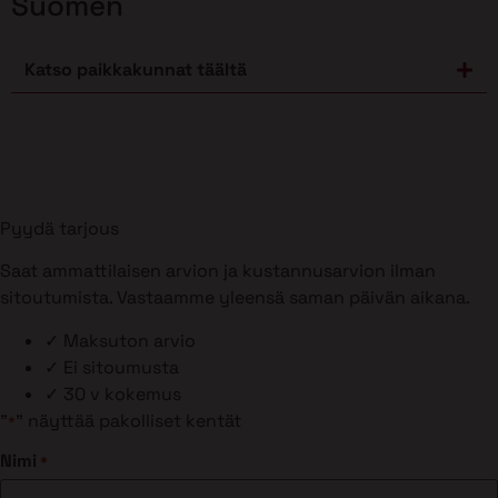
Suomen
Katso paikkakunnat täältä
Pyydä tarjous
Saat ammattilaisen arvion ja kustannusarvion ilman
sitoutumista. Vastaamme yleensä saman päivän aikana.
✓
Maksuton arvio
✓
Ei sitoumusta
✓
30 v kokemus
"
" näyttää pakolliset kentät
*
Nimi
*