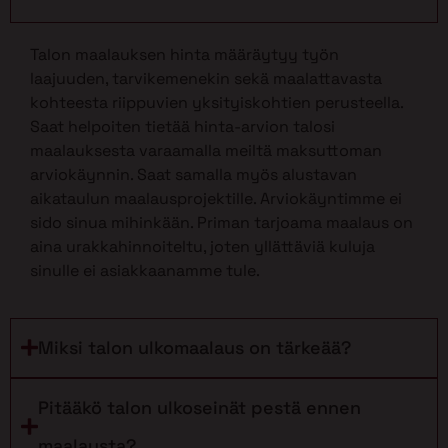
Talon maalauksen hinta määräytyy työn
laajuuden, tarvikemenekin sekä maalattavasta
kohteesta riippuvien yksityiskohtien perusteella.
Saat helpoiten tietää hinta-arvion talosi
maalauksesta varaamalla meiltä maksuttoman
arviokäynnin. Saat samalla myös alustavan
aikataulun maalausprojektille. Arviokäyntimme ei
sido sinua mihinkään. Priman tarjoama maalaus on
aina urakkahinnoiteltu, joten yllättäviä kuluja
sinulle ei asiakkaanamme tule.
Miksi talon ulkomaalaus on tärkeää?
Pitääkö talon ulkoseinät pestä ennen
maalausta?