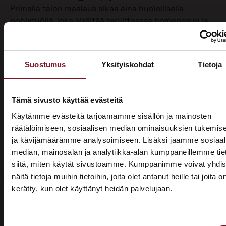
Primalla talon maalaus alkaa aina huolellisella
pohjatyöllä, joka sisältää tarvittaessa homepesun ja
vanhan maalin poiston. Näin varmistamme, että
maalipinta tarttuu kunnolla ja kestää pitkään.
Maalaamme puhdistetun ulkoverhouksen
Suostumus
Yksityiskohdat
Tietoja
valitsemallasi värillä jopa kahteen kertaan. Tällöin
voimme taata parhaan mahdollisen lopputuloksen.
Teemme talon maalaukset pelkästään pensselillä ja
Tämä sivusto käyttää evästeitä
käsin maalaten. Näin saamme tasaisen ja viimeistellyn
Käytämme evästeitä tarjoamamme sisällön ja mainosten
pinnan.
räätälöimiseen, sosiaalisen median ominaisuuksien tukemis
ja kävijämäärämme analysoimiseen. Lisäksi jaamme sosiaal
Pensselillä saadaan ruiskumaalausta tarkempi,
median, mainosalan ja analytiikka-alan kumppaneillemme tie
peittävämpi ja kestävämpi jälki. Siksi luotamme
siitä, miten käytät sivustoamme. Kumppanimme voivat yhdis
ainoastaan tähän perinteiseen työtapaan. Kun talon
näitä tietoja muihin tietoihin, joita olet antanut heille tai joita o
maalaus on tehty oikein, eli pensselimaalauksena,
kerätty, kun olet käyttänyt heidän palvelujaan.
pysyy maalipinta paremmin puhtaana ja säilyttää
ASUNTOMESSUT 2026 · LEMPÄÄLÄ
värinsä sekä pitää talon ulkonäön siistinä.
Prima on mukana
Käyttämästämme maalaustavasta huolimatta talon
Suostumuksen