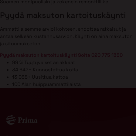
Suomen monipuolisin ja kokenein remonttiliike
Pyydä maksuton kartoituskäynti
Ammattilaisemme arvioi kohteen, ehdottaa ratkaisut ja
antaa selkeän kustannusarvion. Käynti on aina maksuton
ja sitoumukseton.
Pyydä maksuton kartoituskäynti
Soita 020 775 1350
99 %
Tyytyväiset asiakkaat
34 642+
Kunnostettua kotia
13 038+
Uusittua kattoa
100
Alan huippuammattilaista