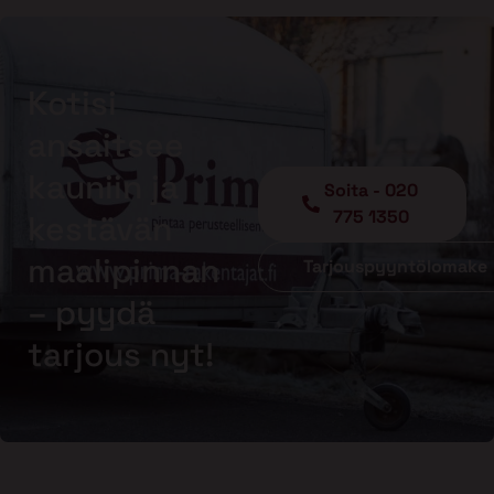
Kotisi
ansaitsee
kauniin ja
Soita - 020
775 1350
kestävän
maalipinnan
Tarjouspyyntölomake
– pyydä
tarjous nyt!