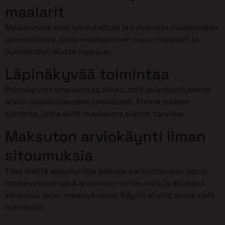
maalarit
Maalarimme ovat koulutettuja ja kokeneita maalausalan
ammattilaisia, joilta maalaaminen sujuu nopeasti ja
huolellisesti alusta loppuun.
Läpinäkyvää toimintaa
Primalla voit aina luottaa siihen, että asiantuntijamme
arvioi maalaustarpeen rehellisesti. Emme maalaa
kohteita, jotka eivät maalausta aidosti tarvitse.
Maksuton arviokäynti ilman
sitoumuksia
Tilaa meiltä asiantuntija paikalle kartoittamaan talosi
maalaustarve sekä antamaan hinta-arvio ja alustava
aikataulu talon maalauksesta. Käynti ei sido sinua vielä
mihinkään.