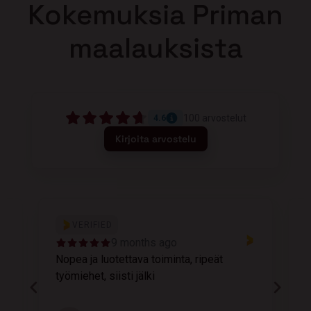
Kokemuksia Priman
maalauksista
100
arvostelut
4.6
Kirjoita arvostelu
VERIFIED
9 months ago
Nopea ja luotettava toiminta, ripeät
M
työmiehet, siisti jälki
v