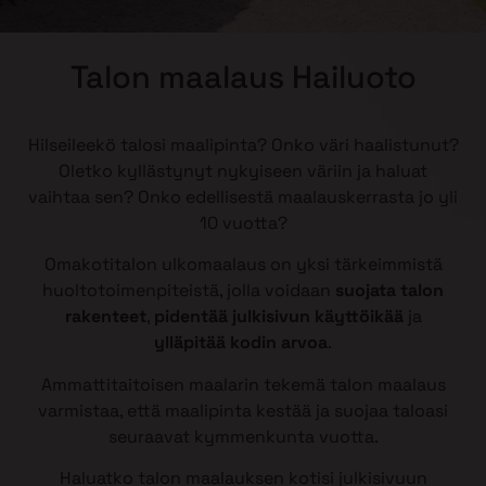
Talon maalaus Hailuoto
Hilseileekö talosi maalipinta? Onko väri haalistunut?
Oletko kyllästynyt nykyiseen väriin ja haluat
vaihtaa sen? Onko edellisestä maalauskerrasta jo yli
10 vuotta?
Omakotitalon ulkomaalaus on yksi tärkeimmistä
huoltotoimenpiteistä, jolla voidaan
suojata talon
rakenteet
,
pidentää julkisivun käyttöikää
ja
ylläpitää kodin arvoa
.
Ammattitaitoisen maalarin tekemä talon maalaus
varmistaa, että maalipinta kestää ja suojaa taloasi
seuraavat kymmenkunta vuotta.
Haluatko talon maalauksen kotisi julkisivuun