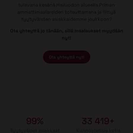
tulevana kesänä Hailuodon alueella Priman
ammattimaalareiden toteuttamana ja liittyä
tyytyväisten asiakkaidemme joukkoon?
Ota yhteyttä jo tänään, sillä maalaukset myydään
nyt!
Ota yhteyttä nyt!
99%
33 419+
Tyytyväiset asiakkaat
Kunnostettua kotia