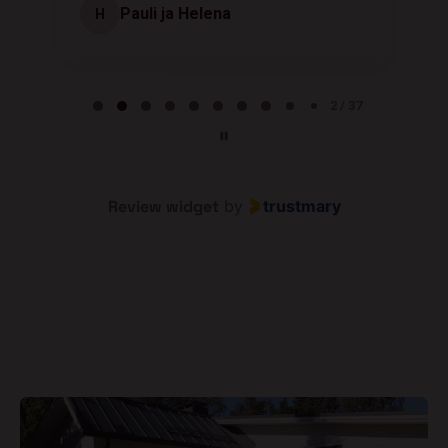
Pauli ja Helena
H
Page 2 of 37
2 / 37
Review widget
by
trustmary