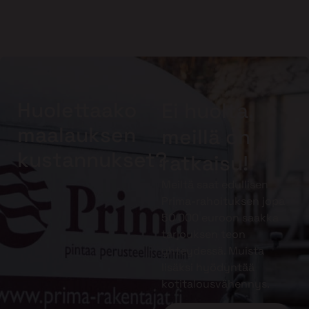
Huolettaako
Ei huolta,
maalauksen
meillä on
kustannukset?
ratkaisu!
Meiltä saat edullisen
Prima-rahoituksen jopa
50 000 euroon saakka
tarjouksen teon
yhteydessä. Muista
lisäksi hyödyntää
kotitalousvähennys.