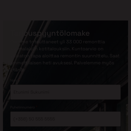
Tarjouspyyntölomake
Olemme toteuttaneet yli 33 000 remonttia
suomalaisiin kotitalouksiin. Kuntoarvio on
vaivaton tapa aloittaa remontin suunnittelu. Saat
ammattilaisen heti avuksesi. Palvelemme myös
etänä!
*
Nimi
*
Puhelinnumero