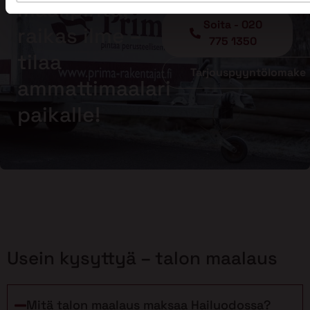
maalipinta,
Soita - 020
raikas ilme –
775 1350
tilaa
Tarjouspyyntölomake
ammattimaalari
paikalle!
Usein kysyttyä – talon maalaus
Mitä talon maalaus maksaa Hailuodossa?