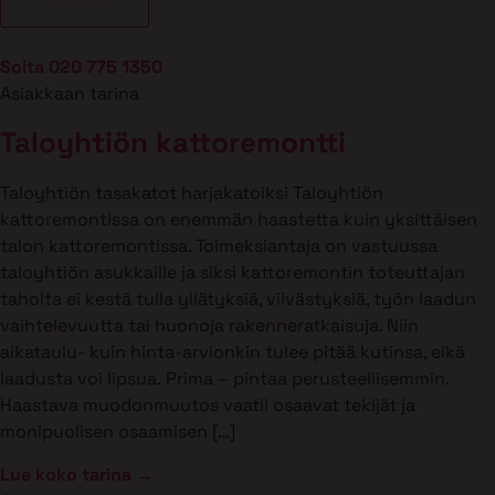
Soita 020 775 1350
Asiakkaan tarina
Taloyhtiön kattoremontti
Taloyhtiön tasakatot harjakatoiksi Taloyhtiön
kattoremontissa on enemmän haastetta kuin yksittäisen
talon kattoremontissa. Toimeksiantaja on vastuussa
taloyhtiön asukkaille ja siksi kattoremontin toteuttajan
taholta ei kestä tulla yllätyksiä, viivästyksiä, työn laadun
vaihtelevuutta tai huonoja rakenneratkaisuja. Niin
aikataulu- kuin hinta-arvionkin tulee pitää kutinsa, eikä
laadusta voi lipsua. Prima – pintaa perusteellisemmin.
Haastava muodonmuutos vaatii osaavat tekijät ja
monipuolisen osaamisen […]
Lue koko tarina →