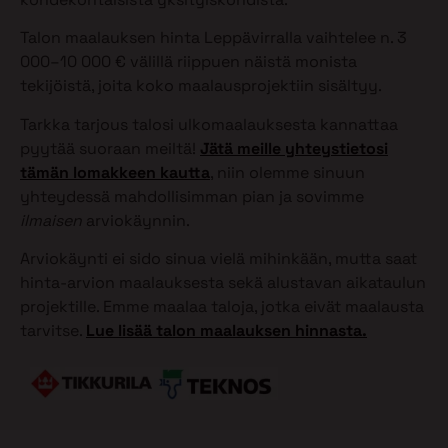
Talon maalauksen hinta Leppävirralla vaihtelee n. 3
000–10 000 € välillä riippuen näistä monista
tekijöistä, joita koko maalausprojektiin sisältyy.
Tarkka tarjous talosi ulkomaalauksesta kannattaa
pyytää suoraan meiltä!
Jätä meille yhteystietosi
tämän lomakkeen kautta
, niin olemme sinuun
yhteydessä mahdollisimman pian ja sovimme
ilmaisen
arviokäynnin.
Arviokäynti ei sido sinua vielä mihinkään, mutta saat
hinta-arvion maalauksesta sekä alustavan aikataulun
projektille. Emme maalaa taloja, jotka eivät maalausta
tarvitse.
Lue lisää talon maalauksen hinnasta.