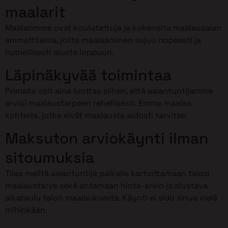
maalarit
Maalarimme ovat koulutettuja ja kokeneita maalausalan
ammattilaisia, joilta maalaaminen sujuu nopeasti ja
huolellisesti alusta loppuun.
Läpinäkyvää toimintaa
Primalla voit aina luottaa siihen, että asiantuntijamme
arvioi maalaustarpeen rehellisesti. Emme maalaa
kohteita, jotka eivät maalausta aidosti tarvitse.
Maksuton arviokäynti ilman
sitoumuksia
Tilaa meiltä asiantuntija paikalle kartoittamaan talosi
maalaustarve sekä antamaan hinta-arvio ja alustava
aikataulu talon maalauksesta. Käynti ei sido sinua vielä
mihinkään.