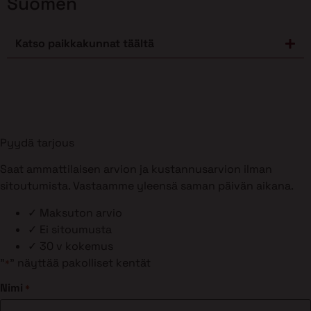
Suomen
Katso paikkakunnat täältä
Pyydä tarjous
Saat ammattilaisen arvion ja kustannusarvion ilman
sitoutumista. Vastaamme yleensä saman päivän aikana.
✓
Maksuton arvio
✓
Ei sitoumusta
✓
30 v kokemus
"
" näyttää pakolliset kentät
*
Nimi
*