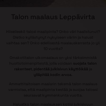
Talon maalaus Leppävirta
Hilseileekö talosi maalipinta? Onko väri haalistunut?
Oletko kyllästynyt nykyiseen väriin ja haluat
vaihtaa sen? Onko edellisestä maalauskerrasta jo yli
10 vuotta?
Omakotitalon ulkomaalaus on yksi tärkeimmistä
huoltotoimenpiteistä, jolla voidaan
suojata talon
rakenteet
,
pidentää julkisivun käyttöikää
ja
ylläpitää kodin arvoa
.
Ammattitaitoisen maalarin tekemä talon maalaus
varmistaa, että maalipinta kestää ja suojaa taloasi
seuraavat kymmenkunta vuotta.
Haluatko talon maalauksen kotisi julkisivuun