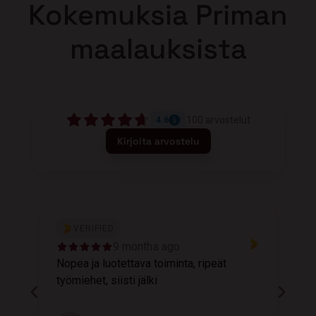
Kokemuksia Priman
maalauksista
100
arvostelut
4.6
Kirjoita arvostelu
VERIFIED
9 months ago
Nopea ja luotettava toiminta, ripeät
M
työmiehet, siisti jälki
v