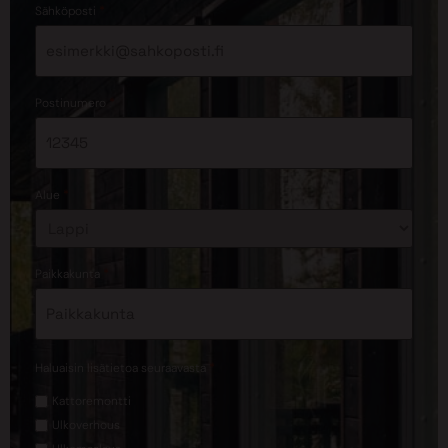
*
Sähköposti
*
Postinumero
*
Alue
*
Paikkakunta
*
Haluaisin lisätietoa seuraavasta
Kattoremontti
Ulkoverhous