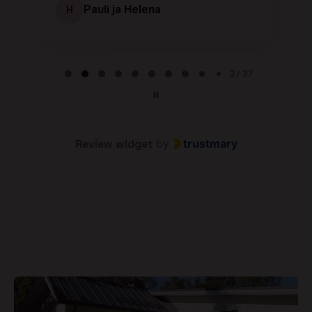
Pauli ja Helena
H
Page 2 of 37
2 / 37
Review widget
by
trustmary