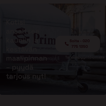
Kotisi
ansaitsee
kauniin ja
Soita - 020
775 1350
kestävän
maalipinnan
Tarjouspyyntölomake
– pyydä
tarjous nyt!