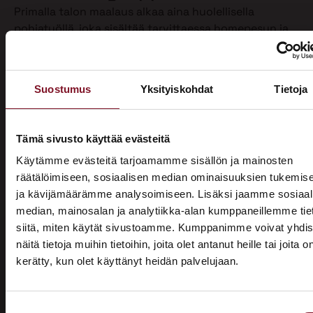
Primalla talon maalaus alkaa aina huolellisella
pohjatyöllä, joka sisältää tarvittaessa homepesun ja
vanhan maalin poiston. Näin varmistamme, että
maalipinta tarttuu kunnolla ja kestää pitkään.
Maalaamme puhdistetun ulkoverhouksen
Suostumus
Yksityiskohdat
Tietoja
valitsemallasi värillä jopa kahteen kertaan. Tällöin
voimme taata parhaan mahdollisen lopputuloksen.
Teemme talon maalaukset pelkästään pensselillä ja
Tämä sivusto käyttää evästeitä
käsin maalaten. Näin saamme tasaisen ja viimeistellyn
Käytämme evästeitä tarjoamamme sisällön ja mainosten
pinnan.
räätälöimiseen, sosiaalisen median ominaisuuksien tukemis
ja kävijämäärämme analysoimiseen. Lisäksi jaamme sosiaal
Pensselillä saadaan ruiskumaalausta tarkempi,
median, mainosalan ja analytiikka-alan kumppaneillemme tie
peittävämpi ja kestävämpi jälki. Siksi luotamme
siitä, miten käytät sivustoamme. Kumppanimme voivat yhdis
ainoastaan tähän perinteiseen työtapaan. Kun talon
näitä tietoja muihin tietoihin, joita olet antanut heille tai joita o
maalaus on tehty oikein, eli pensselimaalauksena,
kerätty, kun olet käyttänyt heidän palvelujaan.
pysyy maalipinta paremmin puhtaana ja säilyttää
ASUNTOMESSUT 2026 · LEMPÄÄLÄ
värinsä sekä pitää talon ulkonäön siistinä.
Prima on mukana
Käyttämästämme maalaustavasta huolimatta talon
Suostumuksen