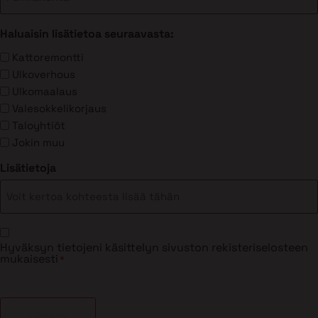
Haluaisin lisätietoa seuraavasta:
Kattoremontti
Ulkoverhous
Ulkomaalaus
Valesokkelikorjaus
Taloyhtiöt
Jokin muu
Lisätietoja
Suostumus
Hyväksyn tietojeni käsittelyn sivuston rekisteriselosteen
*
mukaisesti
*