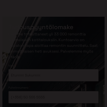
Tarjouspyyntölomake
Olemme toteuttaneet yli 33 000 remonttia
suomalaisiin kotitalouksiin. Kuntoarvio on
vaivaton tapa aloittaa remontin suunnittelu. Saat
ammattilaisen heti avuksesi. Palvelemme myös
etänä!
*
Nimi
*
Puhelinnumero