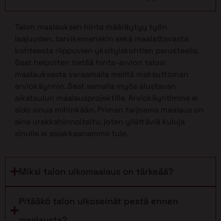
Talon maalauksen hinta määräytyy työn
laajuuden, tarvikemenekin sekä maalattavasta
kohteesta riippuvien yksityiskohtien perusteella.
Saat helpoiten tietää hinta-arvion talosi
maalauksesta varaamalla meiltä maksuttoman
arviokäynnin. Saat samalla myös alustavan
aikataulun maalausprojektille. Arviokäyntimme ei
sido sinua mihinkään. Priman tarjoama maalaus on
aina urakkahinnoiteltu, joten yllättäviä kuluja
sinulle ei asiakkaanamme tule.
Miksi talon ulkomaalaus on tärkeää?
Pitääkö talon ulkoseinät pestä ennen
maalausta?