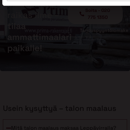
maalipinta,
Soita - 020
raikas ilme –
775 1350
tilaa
Tarjouspyyntölomake
ammattimaalari
paikalle!
Usein kysyttyä – talon maalaus
Mitä talon maalaus maksaa Leppävirralla?