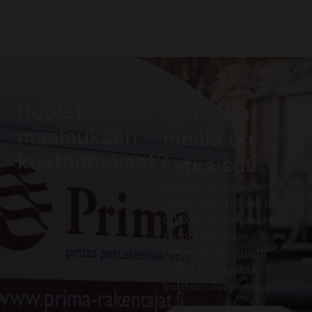
Huolettaako
Ei huolta,
maalauksen
meillä on
kustannukset?
ratkaisu!
Meiltä saat edullisen
Prima-rahoituksen jopa
50 000 euroon saakka
tarjouksen teon
yhteydessä. Muista
lisäksi hyödyntää
kotitalousvähennys.