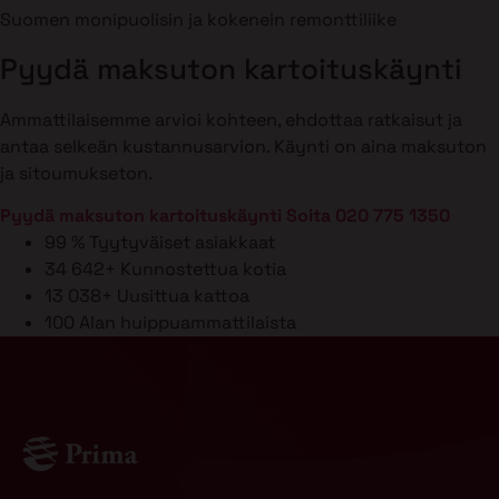
Suomen monipuolisin ja kokenein remonttiliike
Pyydä maksuton kartoituskäynti
Ammattilaisemme arvioi kohteen, ehdottaa ratkaisut ja
antaa selkeän kustannusarvion. Käynti on aina maksuton
ja sitoumukseton.
Pyydä maksuton kartoituskäynti
Soita 020 775 1350
99 %
Tyytyväiset asiakkaat
34 642+
Kunnostettua kotia
13 038+
Uusittua kattoa
100
Alan huippuammattilaista