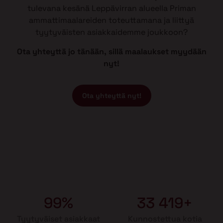
tulevana kesänä Leppävirran alueella Priman
ammattimaalareiden toteuttamana ja liittyä
tyytyväisten asiakkaidemme joukkoon?
Ota yhteyttä jo tänään, sillä maalaukset myydään
nyt!
Ota yhteyttä nyt!
99%
33 419+
Tyytyväiset asiakkaat
Kunnostettua kotia