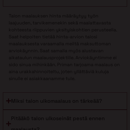
Talon maalauksen hinta määräytyy työn
laajuuden, tarvikemenekin sekä maalattavasta
kohteesta riippuvien yksityiskohtien perusteella.
Saat helpoiten tietää hinta-arvion talosi
maalauksesta varaamalla meiltä maksuttoman
arviokäynnin. Saat samalla myös alustavan
aikataulun maalausprojektille. Arviokäyntimme ei
sido sinua mihinkään. Priman tarjoama maalaus on
aina urakkahinnoiteltu, joten yllättäviä kuluja
sinulle ei asiakkaanamme tule.
Miksi talon ulkomaalaus on tärkeää?
Pitääkö talon ulkoseinät pestä ennen
maalausta?