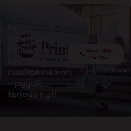
Kotisi
ansaitsee
kauniin ja
Soita - 020
775 1350
kestävän
maalipinnan
Tarjouspyyntölomake
– pyydä
tarjous nyt!