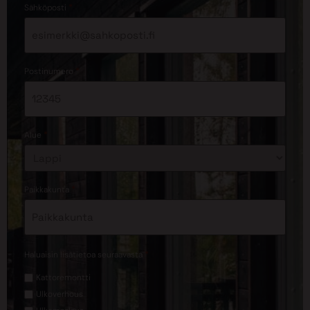
*
Sähköposti
*
Postinumero
*
Alue
*
Paikkakunta
*
Haluaisin lisätietoa seuraavasta
Kattoremontti
Ulkoverhous