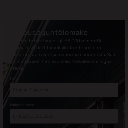
Tarjouspyyntölomake
Olemme toteuttaneet yli 33 000 remonttia
suomalaisiin kotitalouksiin. Kuntoarvio on
vaivaton tapa aloittaa remontin suunnittelu. Saat
ammattilaisen heti avuksesi. Palvelemme myös
etänä!
*
Nimi
*
Puhelinnumero