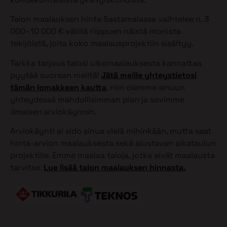
Talon maalauksen hinta Sastamalassa vaihtelee n. 3
000–10 000 € välillä riippuen näistä monista
tekijöistä, joita koko maalausprojektiin sisältyy.
Tarkka tarjous talosi ulkomaalauksesta kannattaa
pyytää suoraan meiltä!
Jätä meille yhteystietosi
tämän lomakkeen kautta
, niin olemme sinuun
yhteydessä mahdollisimman pian ja sovimme
ilmaisen
arviokäynnin.
Arviokäynti ei sido sinua vielä mihinkään, mutta saat
hinta-arvion maalauksesta sekä alustavan aikataulun
projektille. Emme maalaa taloja, jotka eivät maalausta
tarvitse.
Lue lisää talon maalauksen hinnasta.