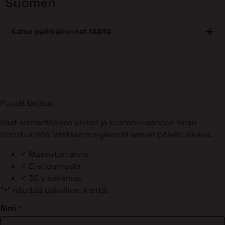
Suomen
Katso paikkakunnat täältä
Pyydä tarjous
Saat ammattilaisen arvion ja kustannusarvion ilman
sitoutumista. Vastaamme yleensä saman päivän aikana.
✓
Maksuton arvio
✓
Ei sitoumusta
✓
30 v kokemus
"
" näyttää pakolliset kentät
*
Nimi
*