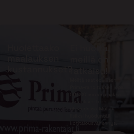
Huolettaako
Ei huolta,
maalauksen
meillä on
kustannukset?
ratkaisu!
Meiltä saat edullisen
Prima-rahoituksen jopa
50 000 euroon saakka
tarjouksen teon
yhteydessä. Muista
lisäksi hyödyntää
kotitalousvähennys.