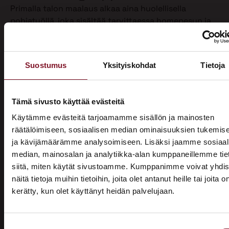
Primalla talon maalaus alkaa aina huolellisella
pohjatyöllä, joka sisältää tarvittaessa homepesun ja
vanhan maalin poiston. Näin varmistamme, että
maalipinta tarttuu kunnolla ja kestää pitkään.
Maalaamme puhdistetun ulkoverhouksen
Suostumus
Yksityiskohdat
Tietoja
valitsemallasi värillä jopa kahteen kertaan. Tällöin
voimme taata parhaan mahdollisen lopputuloksen.
Teemme talon maalaukset pelkästään pensselillä ja
Tämä sivusto käyttää evästeitä
käsin maalaten. Näin saamme tasaisen ja viimeistellyn
Käytämme evästeitä tarjoamamme sisällön ja mainosten
pinnan.
räätälöimiseen, sosiaalisen median ominaisuuksien tukemis
ja kävijämäärämme analysoimiseen. Lisäksi jaamme sosiaal
Pensselillä saadaan ruiskumaalausta tarkempi,
median, mainosalan ja analytiikka-alan kumppaneillemme tie
peittävämpi ja kestävämpi jälki. Siksi luotamme
siitä, miten käytät sivustoamme. Kumppanimme voivat yhdis
ainoastaan tähän perinteiseen työtapaan. Kun talon
näitä tietoja muihin tietoihin, joita olet antanut heille tai joita o
maalaus on tehty oikein, eli pensselimaalauksena,
kerätty, kun olet käyttänyt heidän palvelujaan.
pysyy maalipinta paremmin puhtaana ja säilyttää
ASUNTOMESSUT 2026 · LEMPÄÄLÄ
värinsä sekä pitää talon ulkonäön siistinä.
Prima on mukana
Käyttämästämme maalaustavasta huolimatta talon
Suostumuksen