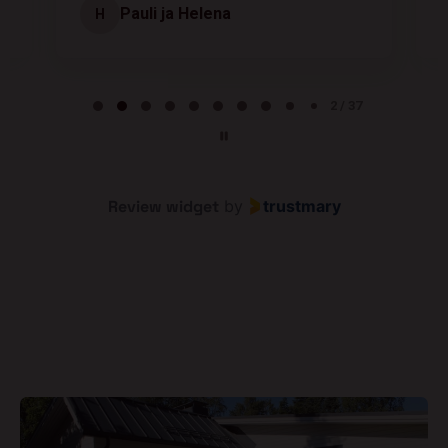
Pauli ja Helena
H
Page 2 of 37
2 / 37
Review widget
by
trustmary