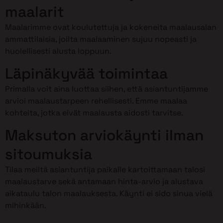
maalarit
Maalarimme ovat koulutettuja ja kokeneita maalausalan
ammattilaisia, joilta maalaaminen sujuu nopeasti ja
huolellisesti alusta loppuun.
Läpinäkyvää toimintaa
Primalla voit aina luottaa siihen, että asiantuntijamme
arvioi maalaustarpeen rehellisesti. Emme maalaa
kohteita, jotka eivät maalausta aidosti tarvitse.
Maksuton arviokäynti ilman
sitoumuksia
Tilaa meiltä asiantuntija paikalle kartoittamaan talosi
maalaustarve sekä antamaan hinta-arvio ja alustava
aikataulu talon maalauksesta. Käynti ei sido sinua vielä
mihinkään.