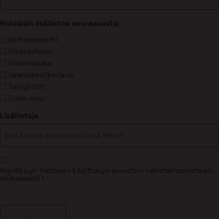
Haluaisin lisätietoa seuraavasta:
Kattoremontti
Ulkoverhous
Ulkomaalaus
Valesokkelikorjaus
Taloyhtiöt
Jokin muu
Lisätietoja
Suostumus
Hyväksyn tietojeni käsittelyn sivuston rekisteriselosteen
*
mukaisesti
*