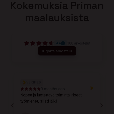
Kokemuksia Priman
maalauksista
100
arvostelut
4.6
Kirjoita arvostelu
VERIFIED
9 months ago
Nopea ja luotettava toiminta, ripeät
M
työmiehet, siisti jälki
v