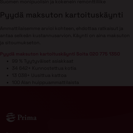
Suomen monipuolisin ja kokenein remonttiliike
Pyydä maksuton kartoituskäynti
Ammattilaisemme arvioi kohteen, ehdottaa ratkaisut ja
antaa selkeän kustannusarvion. Käynti on aina maksuton
ja sitoumukseton.
Pyydä maksuton kartoituskäynti
Soita 020 775 1350
99 %
Tyytyväiset asiakkaat
34 642+
Kunnostettua kotia
13 038+
Uusittua kattoa
100
Alan huippuammattilaista