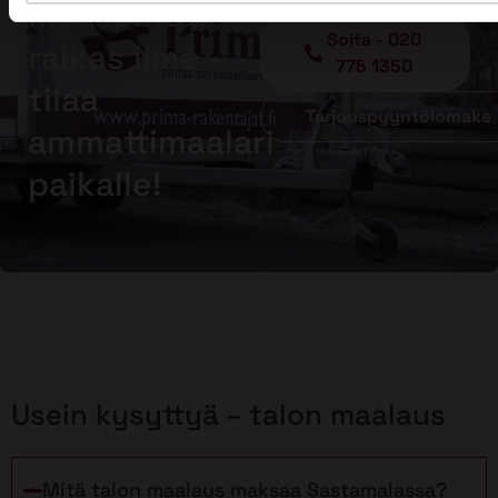
maalipinta,
Soita - 020
raikas ilme –
775 1350
tilaa
Tarjouspyyntölomake
ammattimaalari
paikalle!
Usein kysyttyä – talon maalaus
Mitä talon maalaus maksaa Sastamalassa?