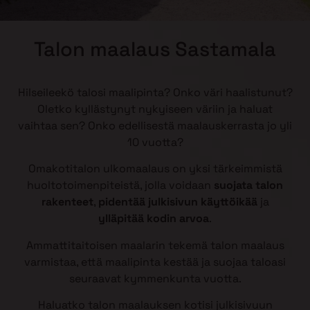
Talon maalaus Sastamala
Hilseileekö talosi maalipinta? Onko väri haalistunut?
Oletko kyllästynyt nykyiseen väriin ja haluat
vaihtaa sen? Onko edellisestä maalauskerrasta jo yli
10 vuotta?
Omakotitalon ulkomaalaus on yksi tärkeimmistä
huoltotoimenpiteistä, jolla voidaan
suojata talon
rakenteet
,
pidentää julkisivun käyttöikää
ja
ylläpitää kodin arvoa
.
Ammattitaitoisen maalarin tekemä talon maalaus
varmistaa, että maalipinta kestää ja suojaa taloasi
seuraavat kymmenkunta vuotta.
Haluatko talon maalauksen kotisi julkisivuun