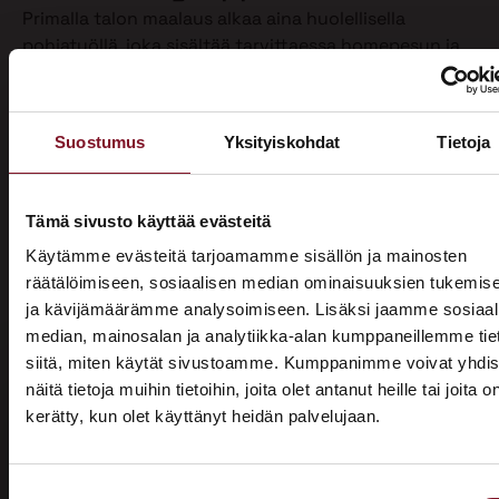
Primalla talon maalaus alkaa aina huolellisella
pohjatyöllä, joka sisältää tarvittaessa homepesun ja
vanhan maalin poiston. Näin varmistamme, että
maalipinta tarttuu kunnolla ja kestää pitkään.
Maalaamme puhdistetun ulkoverhouksen
Suostumus
Yksityiskohdat
Tietoja
valitsemallasi värillä jopa kahteen kertaan. Tällöin
voimme taata parhaan mahdollisen lopputuloksen.
Teemme talon maalaukset pelkästään pensselillä ja
Tämä sivusto käyttää evästeitä
käsin maalaten. Näin saamme tasaisen ja viimeistellyn
Käytämme evästeitä tarjoamamme sisällön ja mainosten
pinnan.
räätälöimiseen, sosiaalisen median ominaisuuksien tukemis
ja kävijämäärämme analysoimiseen. Lisäksi jaamme sosiaal
Pensselillä saadaan ruiskumaalausta tarkempi,
median, mainosalan ja analytiikka-alan kumppaneillemme tie
peittävämpi ja kestävämpi jälki. Siksi luotamme
siitä, miten käytät sivustoamme. Kumppanimme voivat yhdis
ainoastaan tähän perinteiseen työtapaan. Kun talon
näitä tietoja muihin tietoihin, joita olet antanut heille tai joita o
maalaus on tehty oikein, eli pensselimaalauksena,
kerätty, kun olet käyttänyt heidän palvelujaan.
pysyy maalipinta paremmin puhtaana ja säilyttää
ASUNTOMESSUT 2026 · LEMPÄÄLÄ
värinsä sekä pitää talon ulkonäön siistinä.
Prima on mukana
Käyttämästämme maalaustavasta huolimatta talon
Suostumuksen