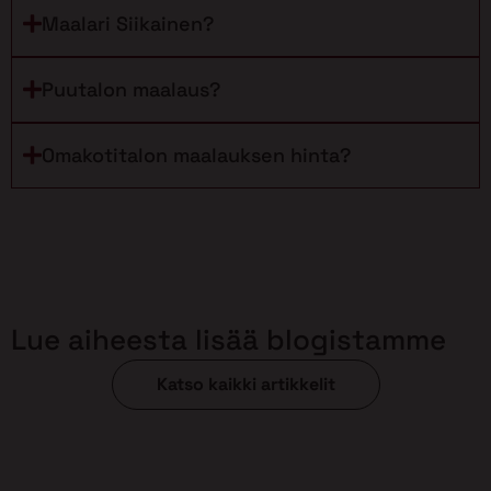
Maalari Siikainen?
Puutalon maalaus?
Omakotitalon maalauksen hinta?
Lue aiheesta lisää blogistamme
Katso kaikki artikkelit