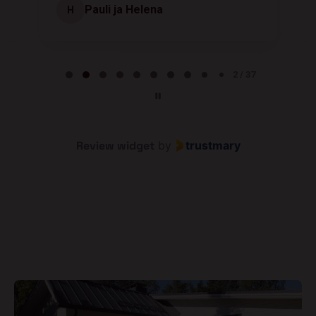
Pauli ja Helena
H
Page 2 of 37
2 / 37
Review widget
by
trustmary