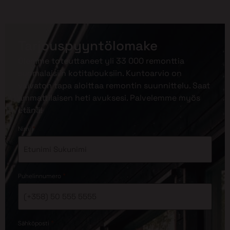
Tarjouspyyntölomake
Olemme toteuttaneet yli 33 000 remonttia
suomalaisiin kotitalouksiin. Kuntoarvio on
vaivaton tapa aloittaa remontin suunnittelu. Saat
ammattilaisen heti avuksesi. Palvelemme myös
etänä!
*
Nimi
*
Puhelinnumero
*
Sähköposti