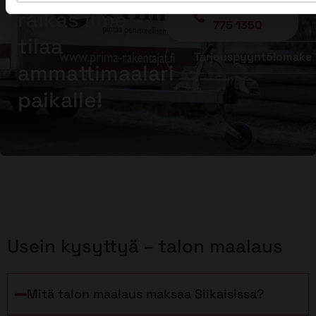
Soita - 020
raikas ilme –
775 1350
tilaa
Tarjouspyyntölomake
ammattimaalari
paikalle!
Usein kysyttyä – talon maalaus
Mitä talon maalaus maksaa Siikaisissa?