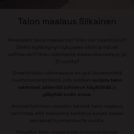
Talon maalaus Siikainen
Hilseileekö talosi maalipinta? Onko väri haalistunut?
Oletko kyllästynyt nykyiseen väriin ja haluat
vaihtaa sen? Onko edellisestä maalauskerrasta jo yli
10 vuotta?
Omakotitalon ulkomaalaus on yksi tärkeimmistä
huoltotoimenpiteistä, jolla voidaan
suojata talon
rakenteet
,
pidentää julkisivun käyttöikää
ja
ylläpitää kodin arvoa
.
Ammattitaitoisen maalarin tekemä talon maalaus
varmistaa, että maalipinta kestää ja suojaa taloasi
seuraavat kymmenkunta vuotta.
Haluatko talon maalauksen kotisi julkisivuun