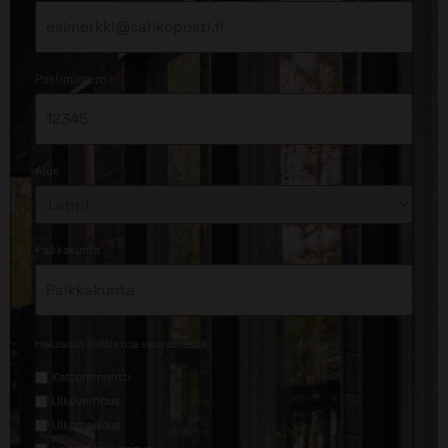
*
Postinumero
*
Alue
*
Paikkakunta
*
Haluaisin lisätietoa seuraavasta
Kattoremontti
Ulkoverhous
Ulkomaalaus