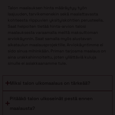
Talon maalauksen hinta määräytyy työn
laajuuden, tarvikemenekin sekä maalattavasta
kohteesta riippuvien yksityiskohtien perusteella.
Saat helpoiten tietää hinta-arvion talosi
maalauksesta varaamalla meiltä maksuttoman
arviokäynnin. Saat samalla myös alustavan
aikataulun maalausprojektille. Arviokäyntimme ei
sido sinua mihinkään. Priman tarjoama maalaus on
aina urakkahinnoiteltu, joten yllättäviä kuluja
sinulle ei asiakkaanamme tule.
Miksi talon ulkomaalaus on tärkeää?
Pitääkö talon ulkoseinät pestä ennen
maalausta?