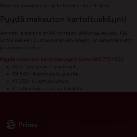
Suomen monipuolisin ja kokenein remonttiliike
Pyydä maksuton kartoituskäynti
Ammattilaisemme arvioi kohteen, ehdottaa ratkaisut ja
antaa selkeän kustannusarvion. Käynti on aina maksuton
ja sitoumukseton.
Pyydä maksuton kartoituskäynti
Soita 020 775 1350
99 %
Tyytyväiset asiakkaat
34 642+
Kunnostettua kotia
13 038+
Uusittua kattoa
100
Alan huippuammattilaista