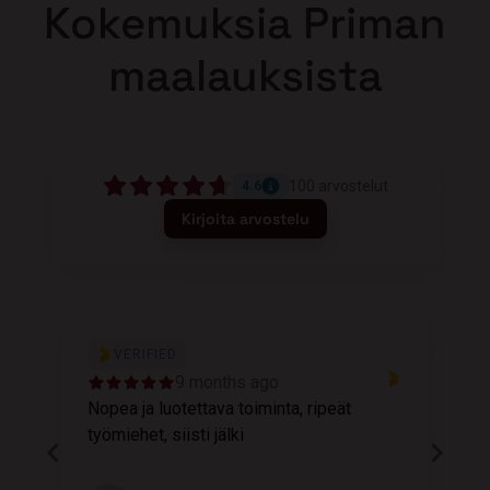
Kokemuksia Priman
maalauksista
100
arvostelut
4.6
Kirjoita arvostelu
VERIFIED
9 months ago
Nopea ja luotettava toiminta, ripeät
M
työmiehet, siisti jälki
v