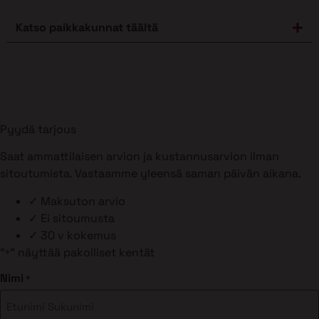
Katso paikkakunnat täältä
Pyydä tarjous
Saat ammattilaisen arvion ja kustannusarvion ilman
sitoutumista. Vastaamme yleensä saman päivän aikana.
✓
Maksuton arvio
✓
Ei sitoumusta
✓
30 v kokemus
"
" näyttää pakolliset kentät
*
Nimi
*