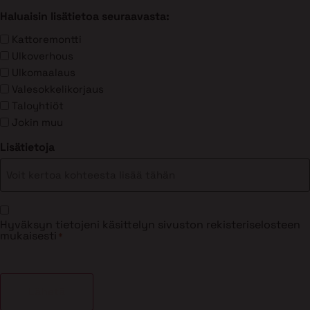
Haluaisin lisätietoa seuraavasta:
Kattoremontti
Ulkoverhous
Ulkomaalaus
Valesokkelikorjaus
Taloyhtiöt
Jokin muu
Lisätietoja
Suostumus
Hyväksyn tietojeni käsittelyn sivuston rekisteriselosteen
*
mukaisesti
*