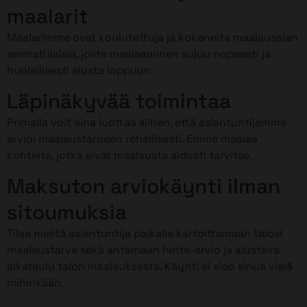
maalarit
Maalarimme ovat koulutettuja ja kokeneita maalausalan
ammattilaisia, joilta maalaaminen sujuu nopeasti ja
huolellisesti alusta loppuun.
Läpinäkyvää toimintaa
Primalla voit aina luottaa siihen, että asiantuntijamme
arvioi maalaustarpeen rehellisesti. Emme maalaa
kohteita, jotka eivät maalausta aidosti tarvitse.
Maksuton arviokäynti ilman
sitoumuksia
Tilaa meiltä asiantuntija paikalle kartoittamaan talosi
maalaustarve sekä antamaan hinta-arvio ja alustava
aikataulu talon maalauksesta. Käynti ei sido sinua vielä
mihinkään.