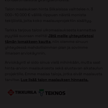
Talon maalauksen hinta Siikaisissa vaihtelee n. 3
000–10 000 € välillä riippuen näistä monista
tekijöistä, joita koko maalausprojektiin sisältyy.
Tarkka tarjous talosi ulkomaalauksesta kannattaa
pyytää suoraan meiltä!
Jätä meille yhteystietosi
tämän lomakkeen kautta
, niin olemme sinuun
yhteydessä mahdollisimman pian ja sovimme
ilmaisen
arviokäynnin.
Arviokäynti ei sido sinua vielä mihinkään, mutta saat
hinta-arvion maalauksesta sekä alustavan aikataulun
projektille. Emme maalaa taloja, jotka eivät maalausta
tarvitse.
Lue lisää talon maalauksen hinnasta.