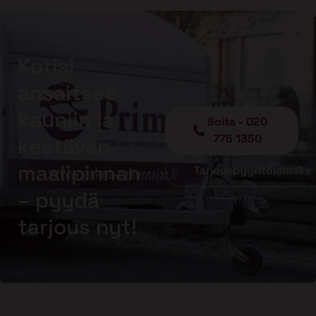
Kotisi
ansaitsee
kauniin ja
Soita - 020
775 1350
kestävän
maalipinnan
Tarjouspyyntölomake
– pyydä
tarjous nyt!