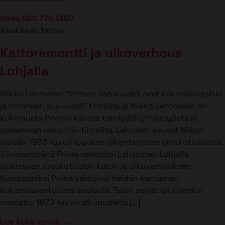
Soita 020 775 1350
Asiakkaan tarina
Kattoremontti ja ulkoverhous
Lohjalla
Mikko Lehtonen: “Priman vahvuudet ovat kokonaisvastuu
ja hommien sujuvuus!” Kristiina ja Mikko Lehtosella on
kokemusta Priman kanssa tehdystä yhteistyöstä jo
useamman remontin tiimoilta. Lehtoset asuvat Mikon
isoisän 1930-luvun lopussa rakentamassa omakotitalossa.
Viimeisimpänä Prima remontoi Lehtosten Lohjalla
sijaitsevan omakotitalon katon ja ulkoverhouksen.
Kumppaniksi Prima valikoitui heidän kantaman
kokonaisvastuunsa ansiosta. Talon seinät oli viimeksi
maalattu 1970-luvun alkupuolella […]
Lue koko tarina →