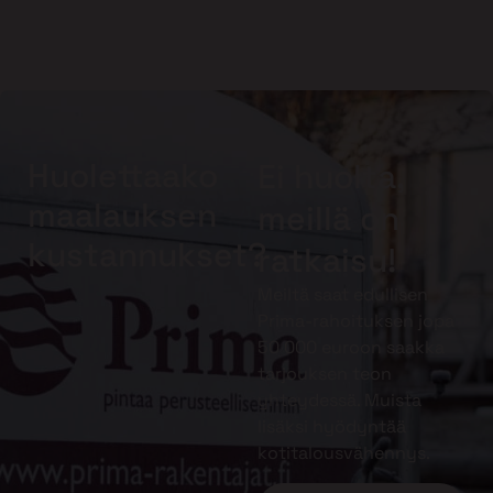
Huolettaako
Ei huolta,
maalauksen
meillä on
kustannukset?
ratkaisu!
Meiltä saat edullisen
Prima-rahoituksen jopa
50 000 euroon saakka
tarjouksen teon
yhteydessä. Muista
lisäksi hyödyntää
kotitalousvähennys.