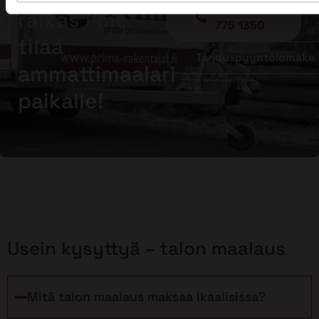
Soita - 020
raikas ilme –
775 1350
tilaa
Tarjouspyyntölomake
ammattimaalari
paikalle!
Usein kysyttyä – talon maalaus
Mitä talon maalaus maksaa Ikaalisissa?