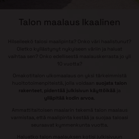
Talon maalaus Ikaalinen
Hilseileekö talosi maalipinta? Onko väri haalistunut?
Oletko kyllästynyt nykyiseen väriin ja haluat
vaihtaa sen? Onko edellisestä maalauskerrasta jo yli
10 vuotta?
Omakotitalon ulkomaalaus on yksi tärkeimmistä
huoltotoimenpiteistä, jolla voidaan
suojata talon
rakenteet
,
pidentää julkisivun käyttöikää
ja
ylläpitää kodin arvoa
.
Ammattitaitoisen maalarin tekemä talon maalaus
varmistaa, että maalipinta kestää ja suojaa taloasi
seuraavat kymmenkunta vuotta.
Haluatko talon maalauksen kotisi julkisivuun