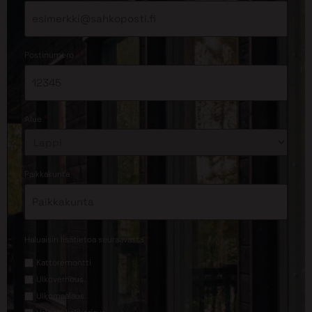
*
Postinumero
*
Alue
*
Paikkakunta
*
Haluaisin lisätietoa seuraavasta
Kattoremontti
Ulkoverhous
Ulkomaalaus