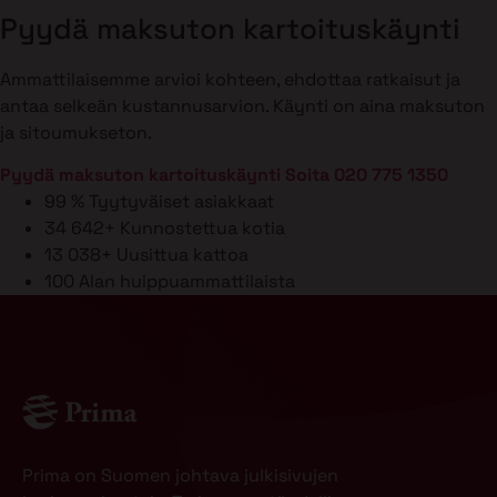
Pyydä maksuton kartoituskäynti
Ammattilaisemme arvioi kohteen, ehdottaa ratkaisut ja
antaa selkeän kustannusarvion. Käynti on aina maksuton
ja sitoumukseton.
Pyydä maksuton kartoituskäynti
Soita 020 775 1350
99 %
Tyytyväiset asiakkaat
34 642+
Kunnostettua kotia
13 038+
Uusittua kattoa
100
Alan huippuammattilaista
Prima on Suomen johtava julkisivujen