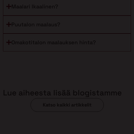
Maalari Ikaalinen?
Puutalon maalaus?
Omakotitalon maalauksen hinta?
Lue aiheesta lisää blogistamme
Katso kaikki artikkelit