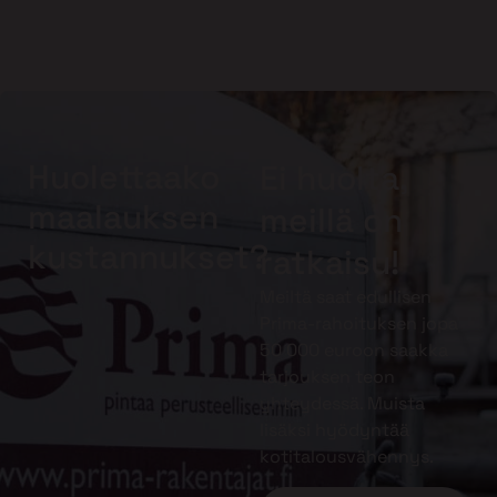
Huolettaako
Ei huolta,
maalauksen
meillä on
kustannukset?
ratkaisu!
Meiltä saat edullisen
Prima-rahoituksen jopa
50 000 euroon saakka
tarjouksen teon
yhteydessä. Muista
lisäksi hyödyntää
kotitalousvähennys.