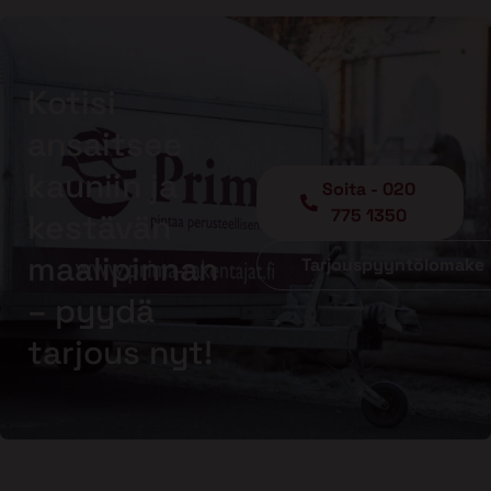
Kotisi
ansaitsee
kauniin ja
Soita - 020
775 1350
kestävän
maalipinnan
Tarjouspyyntölomake
– pyydä
tarjous nyt!