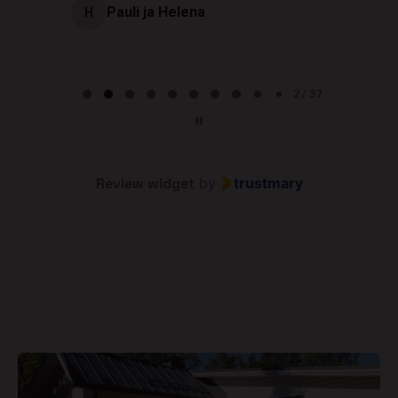
Pauli ja Helena
H
Page 2 of 37
2 / 37
Review widget
by
trustmary