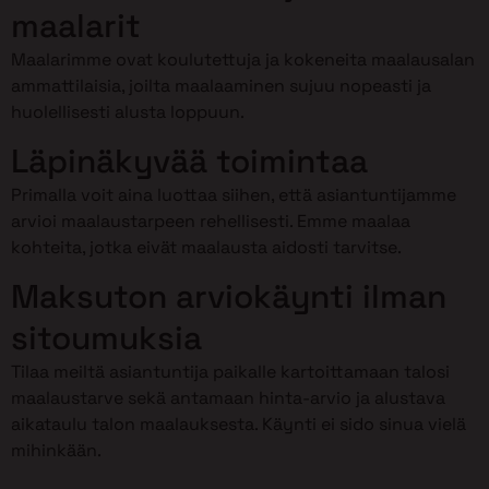
maalarit
Maalarimme ovat koulutettuja ja kokeneita maalausalan
ammattilaisia, joilta maalaaminen sujuu nopeasti ja
huolellisesti alusta loppuun.
Läpinäkyvää toimintaa
Primalla voit aina luottaa siihen, että asiantuntijamme
arvioi maalaustarpeen rehellisesti. Emme maalaa
kohteita, jotka eivät maalausta aidosti tarvitse.
Maksuton arviokäynti ilman
sitoumuksia
Tilaa meiltä asiantuntija paikalle kartoittamaan talosi
maalaustarve sekä antamaan hinta-arvio ja alustava
aikataulu talon maalauksesta. Käynti ei sido sinua vielä
mihinkään.