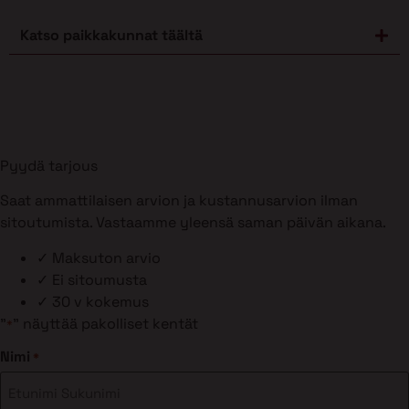
Katso paikkakunnat täältä
Pyydä tarjous
Saat ammattilaisen arvion ja kustannusarvion ilman
sitoutumista. Vastaamme yleensä saman päivän aikana.
✓
Maksuton arvio
✓
Ei sitoumusta
✓
30 v kokemus
"
" näyttää pakolliset kentät
*
Nimi
*