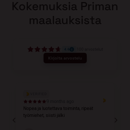
Kokemuksia Priman
maalauksista
100
arvostelut
4.6
Kirjoita arvostelu
VERIFIED
9 months ago
Nopea ja luotettava toiminta, ripeät
M
työmiehet, siisti jälki
v