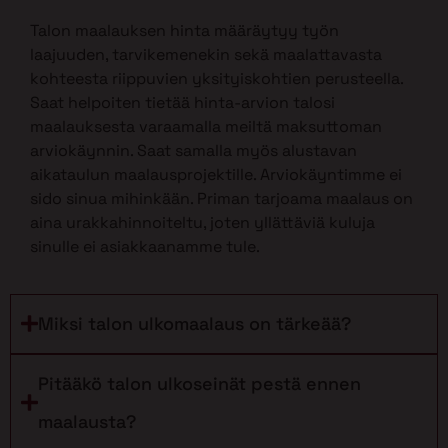
Talon maalauksen hinta määräytyy työn
laajuuden, tarvikemenekin sekä maalattavasta
kohteesta riippuvien yksityiskohtien perusteella.
Saat helpoiten tietää hinta-arvion talosi
maalauksesta varaamalla meiltä maksuttoman
arviokäynnin. Saat samalla myös alustavan
aikataulun maalausprojektille. Arviokäyntimme ei
sido sinua mihinkään. Priman tarjoama maalaus on
aina urakkahinnoiteltu, joten yllättäviä kuluja
sinulle ei asiakkaanamme tule.
Miksi talon ulkomaalaus on tärkeää?
Pitääkö talon ulkoseinät pestä ennen
maalausta?