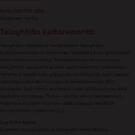
Soita 020 775 1350
Asiakkaan tarina
Taloyhtiön kattoremontti
Taloyhtiön tasakatot harjakatoiksi Taloyhtiön
kattoremontissa on enemmän haastetta kuin yksittäisen
talon kattoremontissa. Toimeksiantaja on vastuussa
taloyhtiön asukkaille ja siksi kattoremontin toteuttajan
taholta ei kestä tulla yllätyksiä, viivästyksiä, työn laadun
vaihtelevuutta tai huonoja rakenneratkaisuja. Niin
aikataulu- kuin hinta-arvionkin tulee pitää kutinsa, eikä
laadusta voi lipsua. Prima – pintaa perusteellisemmin.
Haastava muodonmuutos vaatii osaavat tekijät ja
monipuolisen osaamisen […]
Lue koko tarina →
Suomen monipuolisin ja kokenein remonttiliike