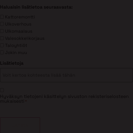
Haluaisin lisätietoa seuraavasta:
Kattoremontti
Ulkoverhous
Ulkomaalaus
Valesokkelikorjaus
Taloyhtiöt
Jokin muu
Lisätietoja
Suostumus
Hyväksyn tietojeni käsittelyn sivuston rekisteriselosteen
*
mukaisesti
*