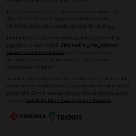
Talon maalauksen hinta Ikaalisissa vaihtelee n. 3
000–10 000 € välillä riippuen näistä monista
tekijöistä, joita koko maalausprojektiin sisältyy.
Tarkka tarjous talosi ulkomaalauksesta kannattaa
pyytää suoraan meiltä!
Jätä meille yhteystietosi
tämän lomakkeen kautta
, niin olemme sinuun
yhteydessä mahdollisimman pian ja sovimme
ilmaisen
arviokäynnin.
Arviokäynti ei sido sinua vielä mihinkään, mutta saat
hinta-arvion maalauksesta sekä alustavan aikataulun
projektille. Emme maalaa taloja, jotka eivät maalausta
tarvitse.
Lue lisää talon maalauksen hinnasta.