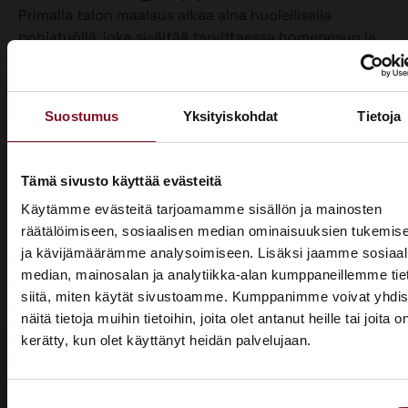
Primalla talon maalaus alkaa aina huolellisella
pohjatyöllä, joka sisältää tarvittaessa homepesun ja
vanhan maalin poiston. Näin varmistamme, että
maalipinta tarttuu kunnolla ja kestää pitkään.
Maalaamme puhdistetun ulkoverhouksen
Suostumus
Yksityiskohdat
Tietoja
valitsemallasi värillä jopa kahteen kertaan. Tällöin
voimme taata parhaan mahdollisen lopputuloksen.
Teemme talon maalaukset pelkästään pensselillä ja
Tämä sivusto käyttää evästeitä
käsin maalaten. Näin saamme tasaisen ja viimeistellyn
Käytämme evästeitä tarjoamamme sisällön ja mainosten
pinnan.
räätälöimiseen, sosiaalisen median ominaisuuksien tukemis
ja kävijämäärämme analysoimiseen. Lisäksi jaamme sosiaal
Pensselillä saadaan ruiskumaalausta tarkempi,
median, mainosalan ja analytiikka-alan kumppaneillemme tie
peittävämpi ja kestävämpi jälki. Siksi luotamme
siitä, miten käytät sivustoamme. Kumppanimme voivat yhdis
ainoastaan tähän perinteiseen työtapaan. Kun talon
näitä tietoja muihin tietoihin, joita olet antanut heille tai joita o
maalaus on tehty oikein, eli pensselimaalauksena,
kerätty, kun olet käyttänyt heidän palvelujaan.
pysyy maalipinta paremmin puhtaana ja säilyttää
ASUNTOMESSUT 2026 · LEMPÄÄLÄ
värinsä sekä pitää talon ulkonäön siistinä.
Prima on mukana
Käyttämästämme maalaustavasta huolimatta talon
Suostumuksen