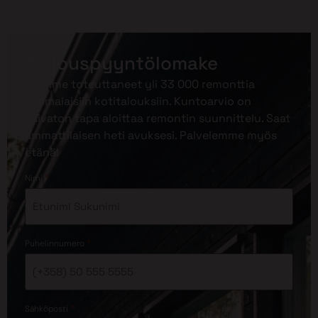
Tarjouspyyntölomake
Olemme toteuttaneet yli 33 000 remonttia
suomalaisiin kotitalouksiin. Kuntoarvio on
vaivaton tapa aloittaa remontin suunnittelu. Saat
ammattilaisen heti avuksesi. Palvelemme myös
etänä!
*
Nimi
*
Puhelinnumero
*
Sähköposti