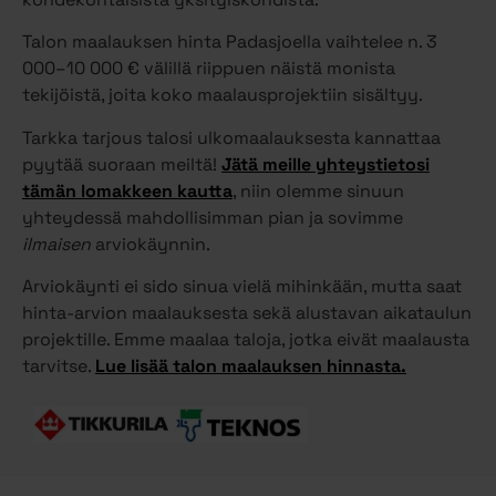
Talon maalauksen hinta Padasjoella vaihtelee n. 3
000–10 000 € välillä riippuen näistä monista
tekijöistä, joita koko maalausprojektiin sisältyy.
Tarkka tarjous talosi ulkomaalauksesta kannattaa
pyytää suoraan meiltä!
Jätä meille yhteystietosi
tämän lomakkeen kautta
, niin olemme sinuun
yhteydessä mahdollisimman pian ja sovimme
ilmaisen
arviokäynnin.
Arviokäynti ei sido sinua vielä mihinkään, mutta saat
hinta-arvion maalauksesta sekä alustavan aikataulun
projektille. Emme maalaa taloja, jotka eivät maalausta
tarvitse.
Lue lisää talon maalauksen hinnasta.