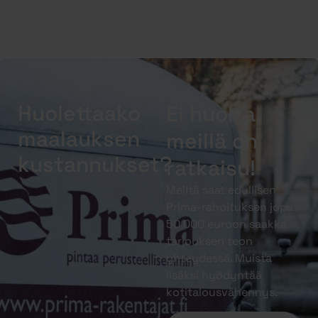
Huolettaako
Ei huolta,
maalauksen
meillä on
kustannukset?
ratkaisu!
Meiltä saat edullisen
Prima-rahoituksen jopa
50 000 euroon saakka
tarjouksen teon
yhteydessä. Muista
lisäksi hyödyntää
kotitalousvähennys.