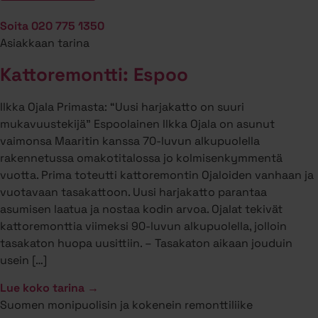
Soita 020 775 1350
Asiakkaan tarina
Kattoremontti: Espoo
Ilkka Ojala Primasta: “Uusi harjakatto on suuri
mukavuustekijä” Espoolainen Ilkka Ojala on asunut
vaimonsa Maaritin kanssa 70-luvun alkupuolella
rakennetussa omakotitalossa jo kolmisenkymmentä
vuotta. Prima toteutti kattoremontin Ojaloiden vanhaan ja
vuotavaan tasakattoon. Uusi harjakatto parantaa
asumisen laatua ja nostaa kodin arvoa. Ojalat tekivät
kattoremonttia viimeksi 90-luvun alkupuolella, jolloin
tasakaton huopa uusittiin. – Tasakaton aikaan jouduin
usein […]
Lue koko tarina →
Suomen monipuolisin ja kokenein remonttiliike