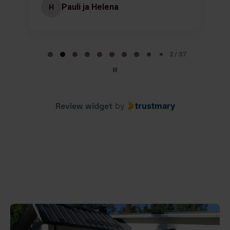
Pauli ja Helena
H
Page 2 of 37
2 / 37
Review widget
by
trustmary