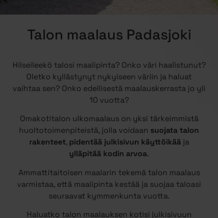
Talon maalaus Padasjoki
Hilseileekö talosi maalipinta? Onko väri haalistunut?
Oletko kyllästynyt nykyiseen väriin ja haluat
vaihtaa sen? Onko edellisestä maalauskerrasta jo yli
10 vuotta?
Omakotitalon ulkomaalaus on yksi tärkeimmistä
huoltotoimenpiteistä, jolla voidaan
suojata talon
rakenteet
,
pidentää julkisivun käyttöikää
ja
ylläpitää kodin arvoa
.
Ammattitaitoisen maalarin tekemä talon maalaus
varmistaa, että maalipinta kestää ja suojaa taloasi
seuraavat kymmenkunta vuotta.
Haluatko talon maalauksen kotisi julkisivuun