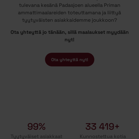
tulevana kesänä Padasjoen alueella Priman
ammattimaalareiden toteuttamana ja liittyä
tyytyväisten asiakkaidemme joukkoon?
Ota yhteyttä jo tänään, sillä maalaukset myydään
nyt!
Ota yhteyttä nyt!
99%
33 419+
Tyytyväiset asiakkaat
Kunnostettua kotia