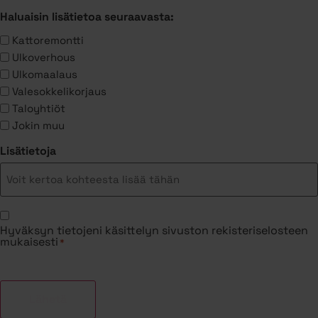
Haluaisin lisätietoa seuraavasta:
Kattoremontti
Ulkoverhous
Ulkomaalaus
Valesokkelikorjaus
Taloyhtiöt
Jokin muu
Lisätietoja
Suostumus
Hyväksyn tietojeni käsittelyn sivuston rekisteriselosteen
*
mukaisesti
*