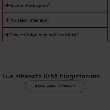
Maalari Padasjoki?
Puutalon maalaus?
Omakotitalon maalauksen hinta?
Lue aiheesta lisää blogistamme
Katso kaikki artikkelit