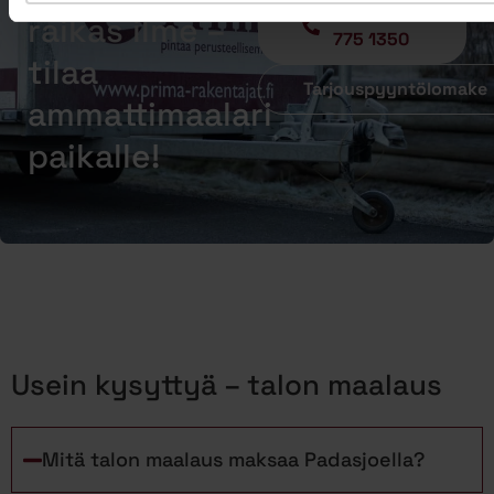
Soita - 020
raikas ilme –
775 1350
tilaa
Tarjouspyyntölomake
ammattimaalari
paikalle!
Usein kysyttyä – talon maalaus
Mitä talon maalaus maksaa Padasjoella?