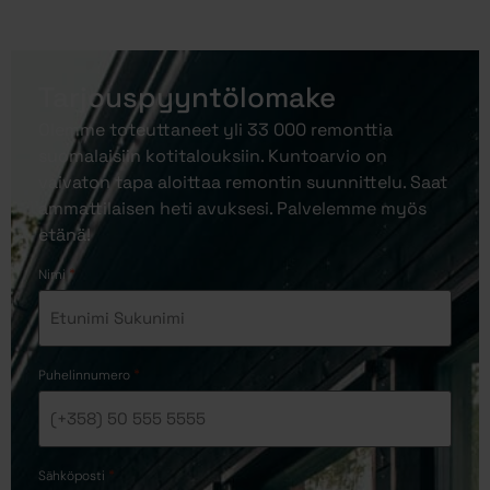
Tarjouspyyntölomake
Olemme toteuttaneet yli 33 000 remonttia
suomalaisiin kotitalouksiin. Kuntoarvio on
vaivaton tapa aloittaa remontin suunnittelu. Saat
ammattilaisen heti avuksesi. Palvelemme myös
etänä!
*
Nimi
*
Puhelinnumero
*
Sähköposti