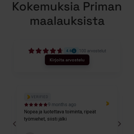
Kokemuksia Priman
maalauksista
100
arvostelut
4.6
Kirjoita arvostelu
VERIFIED
9 months ago
Nopea ja luotettava toiminta, ripeät
M
työmiehet, siisti jälki
v