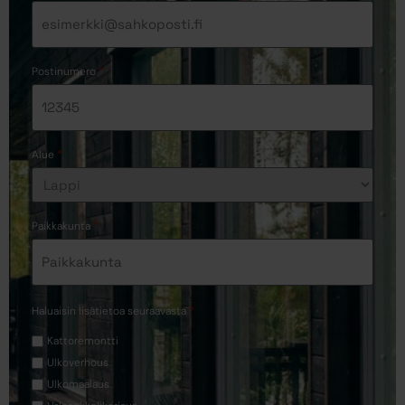
*
Postinumero
*
Alue
*
Paikkakunta
*
Haluaisin lisätietoa seuraavasta
Kattoremontti
Ulkoverhous
Ulkomaalaus