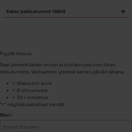
Katso paikkakunnat täältä
Pyydä tarjous
Saat ammattilaisen arvion ja kustannusarvion ilman
sitoutumista. Vastaamme yleensä saman päivän aikana.
✓
Maksuton arvio
✓
Ei sitoumusta
✓
30 v kokemus
"
" näyttää pakolliset kentät
*
Nimi
*