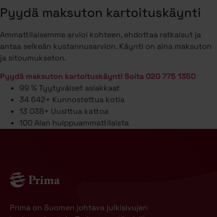
Pyydä maksuton kartoituskäynti
Ammattilaisemme arvioi kohteen, ehdottaa ratkaisut ja
antaa selkeän kustannusarvion. Käynti on aina maksuton
ja sitoumukseton.
Pyydä maksuton kartoituskäynti
Soita 020 775 1350
99 %
Tyytyväiset asiakkaat
34 642+
Kunnostettua kotia
13 038+
Uusittua kattoa
100
Alan huippuammattilaista
Prima on Suomen johtava julkisivujen