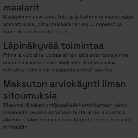
maalarit
Maalarimme ovat koulutettuja ja kokeneita maalausalan
ammattilaisia, joilta maalaaminen sujuu nopeasti ja
huolellisesti alusta loppuun.
Läpinäkyvää toimintaa
Primalla voit aina luottaa siihen, että asiantuntijamme
arvioi maalaustarpeen rehellisesti. Emme maalaa
kohteita, jotka eivät maalausta aidosti tarvitse.
Maksuton arviokäynti ilman
sitoumuksia
Tilaa meiltä asiantuntija paikalle kartoittamaan talosi
maalaustarve sekä antamaan hinta-arvio ja alustava
aikataulu talon maalauksesta. Käynti ei sido sinua vielä
mihinkään.