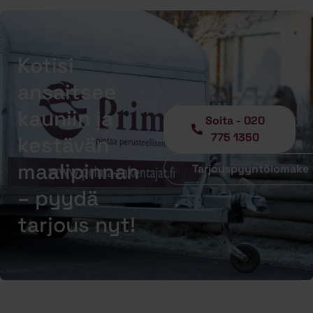
Kotisi
ansaitsee
kauniin ja
Soita - 020
775 1350
kestävän
maalipinnan
Tarjouspyyntölomake
– pyydä
tarjous nyt!