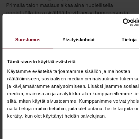
Primalla talon maalaus alkaa aina huolellisella
pohjatyöllä, joka sisältää tarvittaessa homepesun ja
vanhan maalin poiston. Näin varmistamme, että
maalipinta tarttuu kunnolla ja kestää pitkään.
Maalaamme puhdistetun ulkoverhouksen
Suostumus
Yksityiskohdat
Tietoja
valitsemallasi värillä jopa kahteen kertaan. Tällöin
voimme taata parhaan mahdollisen lopputuloksen.
Teemme talon maalaukset pelkästään pensselillä ja
Tämä sivusto käyttää evästeitä
käsin maalaten. Näin saamme tasaisen ja viimeistellyn
Käytämme evästeitä tarjoamamme sisällön ja mainosten
pinnan.
räätälöimiseen, sosiaalisen median ominaisuuksien tukemis
ja kävijämäärämme analysoimiseen. Lisäksi jaamme sosiaal
Pensselillä saadaan ruiskumaalausta tarkempi,
median, mainosalan ja analytiikka-alan kumppaneillemme tie
peittävämpi ja kestävämpi jälki. Siksi luotamme
siitä, miten käytät sivustoamme. Kumppanimme voivat yhdis
ainoastaan tähän perinteiseen työtapaan. Kun talon
näitä tietoja muihin tietoihin, joita olet antanut heille tai joita o
maalaus on tehty oikein, eli pensselimaalauksena,
kerätty, kun olet käyttänyt heidän palvelujaan.
pysyy maalipinta paremmin puhtaana ja säilyttää
värinsä sekä pitää talon ulkonäön siistinä.
Käyttämästämme maalaustavasta huolimatta talon
Suostumuksen