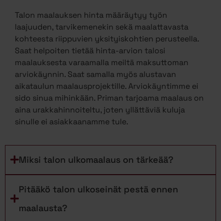
Talon maalauksen hinta määräytyy työn
laajuuden, tarvikemenekin sekä maalattavasta
kohteesta riippuvien yksityiskohtien perusteella.
Saat helpoiten tietää hinta-arvion talosi
maalauksesta varaamalla meiltä maksuttoman
arviokäynnin. Saat samalla myös alustavan
aikataulun maalausprojektille. Arviokäyntimme ei
sido sinua mihinkään. Priman tarjoama maalaus on
aina urakkahinnoiteltu, joten yllättäviä kuluja
sinulle ei asiakkaanamme tule.
Miksi talon ulkomaalaus on tärkeää?
Pitääkö talon ulkoseinät pestä ennen
maalausta?