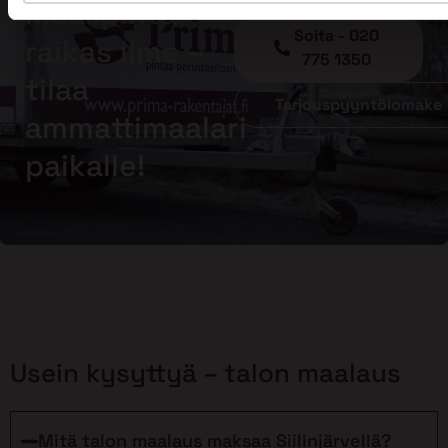
maalipinta,
Soita - 020
raikas ilme –
775 1350
tilaa
Tarjouspyyntölomake
ammattimaalari
paikalle!
Usein kysyttyä – talon maalaus
Mitä talon maalaus maksaa Siilinjärvellä?