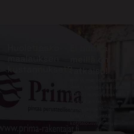
Huolettaako
Ei huolta,
maalauksen
meillä on
kustannukset?
ratkaisu!
Meiltä saat edullisen
Prima-rahoituksen jopa
50 000 euroon saakka
tarjouksen teon
yhteydessä. Muista
lisäksi hyödyntää
kotitalousvähennys.