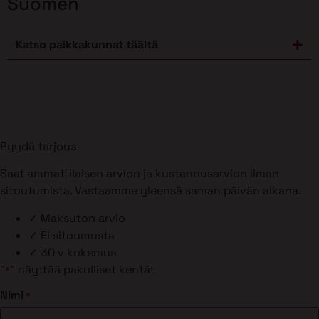
Suomen
Katso paikkakunnat täältä
Pyydä tarjous
Saat ammattilaisen arvion ja kustannusarvion ilman
sitoutumista. Vastaamme yleensä saman päivän aikana.
✓
Maksuton arvio
✓
Ei sitoumusta
✓
30 v kokemus
"
" näyttää pakolliset kentät
*
Nimi
*