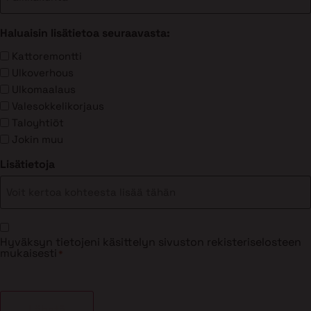
Haluaisin lisätietoa seuraavasta:
Kattoremontti
Ulkoverhous
Ulkomaalaus
Valesokkelikorjaus
Taloyhtiöt
Jokin muu
Lisätietoja
Suostumus
Hyväksyn tietojeni käsittelyn sivuston rekisteriselosteen
*
mukaisesti
*