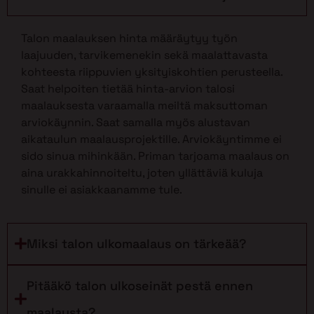
Talon maalauksen hinta määräytyy työn
laajuuden, tarvikemenekin sekä maalattavasta
kohteesta riippuvien yksityiskohtien perusteella.
Saat helpoiten tietää hinta-arvion talosi
maalauksesta varaamalla meiltä maksuttoman
arviokäynnin. Saat samalla myös alustavan
aikataulun maalausprojektille. Arviokäyntimme ei
sido sinua mihinkään. Priman tarjoama maalaus on
aina urakkahinnoiteltu, joten yllättäviä kuluja
sinulle ei asiakkaanamme tule.
Miksi talon ulkomaalaus on tärkeää?
Pitääkö talon ulkoseinät pestä ennen
maalausta?