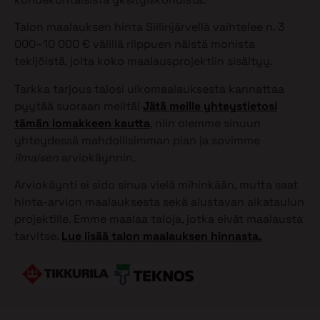
Talon maalauksen hinta Siilinjärvellä vaihtelee n. 3
000–10 000 € välillä riippuen näistä monista
tekijöistä, joita koko maalausprojektiin sisältyy.
Tarkka tarjous talosi ulkomaalauksesta kannattaa
pyytää suoraan meiltä!
Jätä meille yhteystietosi
tämän lomakkeen kautta
, niin olemme sinuun
yhteydessä mahdollisimman pian ja sovimme
ilmaisen
arviokäynnin.
Arviokäynti ei sido sinua vielä mihinkään, mutta saat
hinta-arvion maalauksesta sekä alustavan aikataulun
projektille. Emme maalaa taloja, jotka eivät maalausta
tarvitse.
Lue lisää talon maalauksen hinnasta.