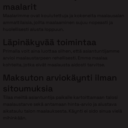
maalarit
Maalarimme ovat koulutettuja ja kokeneita maalausalan
ammattilaisia, joilta maalaaminen sujuu nopeasti ja
huolellisesti alusta loppuun.
Läpinäkyvää toimintaa
Primalla voit aina luottaa siihen, että asiantuntijamme
arvioi maalaustarpeen rehellisesti. Emme maalaa
kohteita, jotka eivät maalausta aidosti tarvitse.
Maksuton arviokäynti ilman
sitoumuksia
Tilaa meiltä asiantuntija paikalle kartoittamaan talosi
maalaustarve sekä antamaan hinta-arvio ja alustava
aikataulu talon maalauksesta. Käynti ei sido sinua vielä
mihinkään.