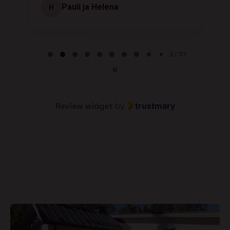
Pauli ja Helena
H
Page 2 of 37
2 / 37
Review widget
by
trustmary