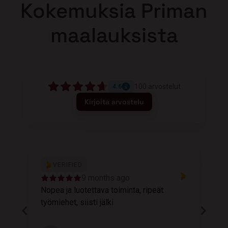
Kokemuksia Priman
maalauksista
100
arvostelut
4.6
Kirjoita arvostelu
VERIFIED
9 months ago
Nopea ja luotettava toiminta, ripeät
M
työmiehet, siisti jälki
v