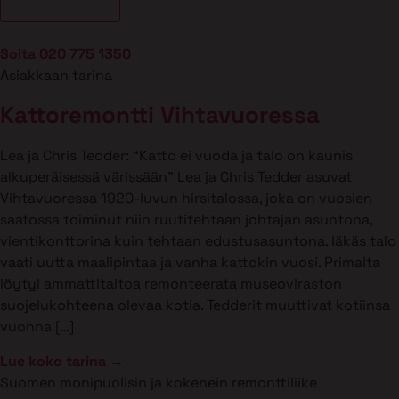
Soita 020 775 1350
Asiakkaan tarina
Kattoremontti Vihtavuoressa
Lea ja Chris Tedder: “Katto ei vuoda ja talo on kaunis
alkuperäisessä värissään” Lea ja Chris Tedder asuvat
Vihtavuoressa 1920-luvun hirsitalossa, joka on vuosien
saatossa toiminut niin ruutitehtaan johtajan asuntona,
vientikonttorina kuin tehtaan edustusasuntona. Iäkäs talo
vaati uutta maalipintaa ja vanha kattokin vuosi. Primalta
löytyi ammattitaitoa remonteerata museoviraston
suojelukohteena olevaa kotia. Tedderit muuttivat kotiinsa
vuonna […]
Lue koko tarina →
Suomen monipuolisin ja kokenein remonttiliike