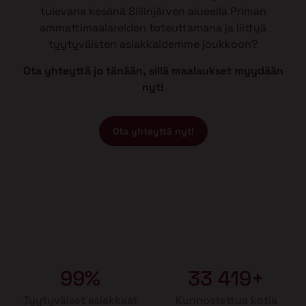
tulevana kesänä Siilinjärven alueella Priman
ammattimaalareiden toteuttamana ja liittyä
tyytyväisten asiakkaidemme joukkoon?
Ota yhteyttä jo tänään, sillä maalaukset myydään
nyt!
Ota yhteyttä nyt!
99%
33 419+
Tyytyväiset asiakkaat
Kunnostettua kotia