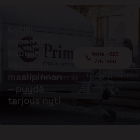
Kotisi
ansaitsee
kauniin ja
Soita - 020
775 1350
kestävän
maalipinnan
Tarjouspyyntölomake
– pyydä
tarjous nyt!