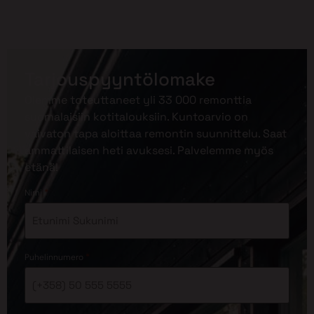
Tarjouspyyntölomake
Olemme toteuttaneet yli 33 000 remonttia
suomalaisiin kotitalouksiin. Kuntoarvio on
vaivaton tapa aloittaa remontin suunnittelu. Saat
ammattilaisen heti avuksesi. Palvelemme myös
etänä!
*
Nimi
*
Puhelinnumero