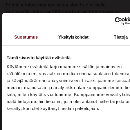
Primalla talon maalaus alkaa aina huolellisella
pohjatyöllä, joka sisältää tarvittaessa homepesun ja
vanhan maalin poiston. Näin varmistamme, että
maalipinta tarttuu kunnolla ja kestää pitkään.
Maalaamme puhdistetun ulkoverhouksen
Suostumus
Yksityiskohdat
Tietoja
valitsemallasi värillä jopa kahteen kertaan. Tällöin
voimme taata parhaan mahdollisen lopputuloksen.
Teemme talon maalaukset pelkästään pensselillä ja
Tämä sivusto käyttää evästeitä
käsin maalaten. Näin saamme tasaisen ja viimeistellyn
Käytämme evästeitä tarjoamamme sisällön ja mainosten
pinnan.
räätälöimiseen, sosiaalisen median ominaisuuksien tukemis
ja kävijämäärämme analysoimiseen. Lisäksi jaamme sosiaal
Pensselillä saadaan ruiskumaalausta tarkempi,
median, mainosalan ja analytiikka-alan kumppaneillemme tie
peittävämpi ja kestävämpi jälki. Siksi luotamme
siitä, miten käytät sivustoamme. Kumppanimme voivat yhdis
ainoastaan tähän perinteiseen työtapaan. Kun talon
näitä tietoja muihin tietoihin, joita olet antanut heille tai joita o
maalaus on tehty oikein, eli pensselimaalauksena,
kerätty, kun olet käyttänyt heidän palvelujaan.
pysyy maalipinta paremmin puhtaana ja säilyttää
ASUNTOMESSUT 2026 · LEMPÄÄLÄ
värinsä sekä pitää talon ulkonäön siistinä.
Prima on mukana
Käyttämästämme maalaustavasta huolimatta talon
Suostumuksen