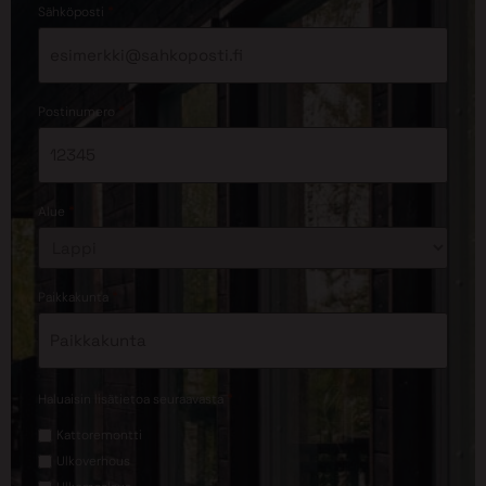
*
Sähköposti
*
Postinumero
*
Alue
*
Paikkakunta
*
Haluaisin lisätietoa seuraavasta
Kattoremontti
Ulkoverhous