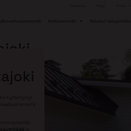
Rahoitus
Blogi
Prima
Ulkoverhousremontti
Kattoremontti
Palvelut taloyhtiölle
ajoki
ajoki
tko kyllästynyt
 maalauskerrasta
imenpiteistä,
 käyttöikää
ja