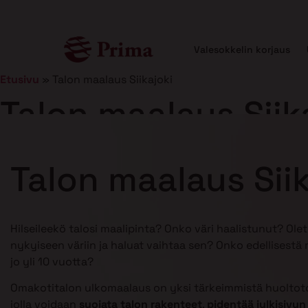
Valesokkelin korjaus
Etusivu
»
Talon maalaus Siikajoki
Talon maalaus Siik
Julkaistu
25.2.2025
11 min lukuaika
Talon maalaus Siik
Hilseileekö talosi maalipinta? Onko väri haalistunut? Ole
nykyiseen väriin ja haluat vaihtaa sen? Onko edellisestä
jo yli 10 vuotta?
Omakotitalon ulkomaalaus on yksi tärkeimmistä huoltoto
jolla voidaan
suojata talon rakenteet
,
pidentää julkisivun