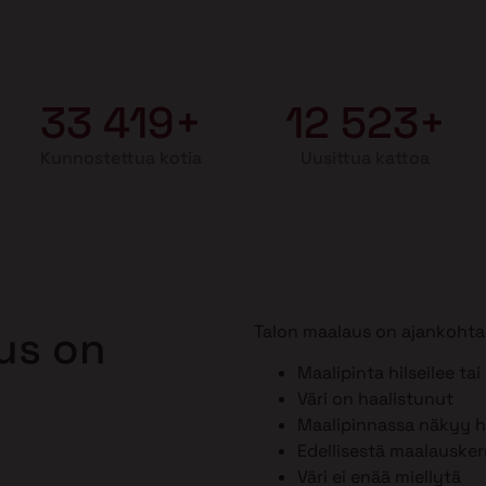
33 419+
12 523+
Kunnostettua kotia
Uusittua kattoa
Talon maalaus on ajankohtai
aus on
Maalipinta hilseilee tai
Väri on haalistunut
Maalipinnassa näkyy ho
Edellisestä maalausker
Väri ei enää miellytä