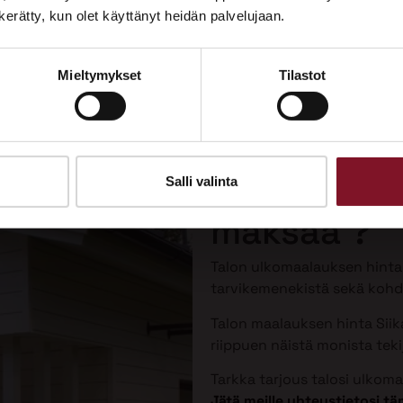
Tutustu palveluihimme esittelypisteellämme
n kerätty, kun olet käyttänyt heidän palvelujaan.
Lempäälän Asuntomessuilla 10.7.–9.8.2026.
Mieltymykset
Tilastot
Ota yhteyttä
Talon maal
Siikajoella
Salli valinta
maksaa ?
Talon ulkomaalauksen hint
tarvikemenekistä sekä kohde
Talon maalauksen hinta Siika
riippuen näistä monista tekij
Tarkka tarjous talosi ulkom
Jätä meille yhteystietosi 