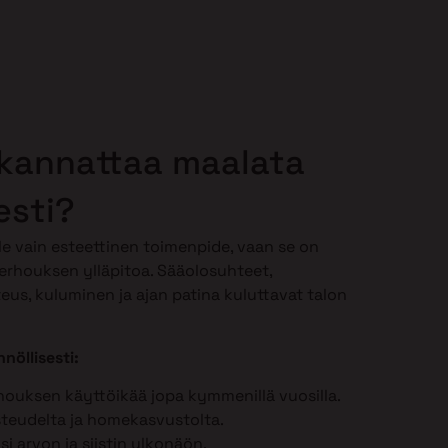
 kannattaa maalata
esti?
le vain esteettinen toimenpide, vaan se on
erhouksen ylläpitoa. Sääolosuhteet,
teus, kuluminen ja ajan patina kuluttavat talon
nöllisesti:
houksen käyttöikää jopa kymmenillä vuosilla.
steudelta ja homekasvustolta.
ösi arvon ja siistin ulkonäön.