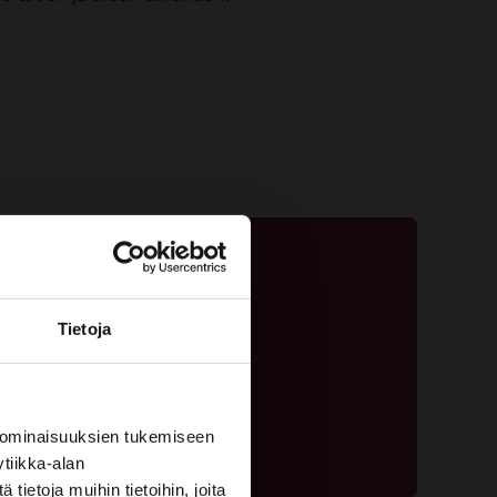
Tietoja
ta - 020 775 1350
ouspyyntölomake
 ominaisuuksien tukemiseen
tiikka-alan
ietoja muihin tietoihin, joita