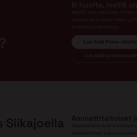
Ei huolta, meillä o
Meiltä saat edullisen Prima
saakka tarjouksen teon yht
kotitalousvähennys.
?
Lue lisää Prima-rahoit
Lue lisää kotitalousv
Ammattitaitoiset j
 Siikajoella
Maalarimme ovat koulutettuj
maalaaminen sujuu nopeasti 