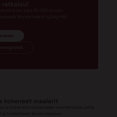
n ratkaisu!
-rahoituksen jopa 50 000 euroon
eydessä. Muista lisäksi hyödyntää
uksesta
ähennyksistä
a kokeneet maalarit
a ja kokeneita maalausalan ammattilaisia, joilta
ja huolellisesti alusta loppuun.