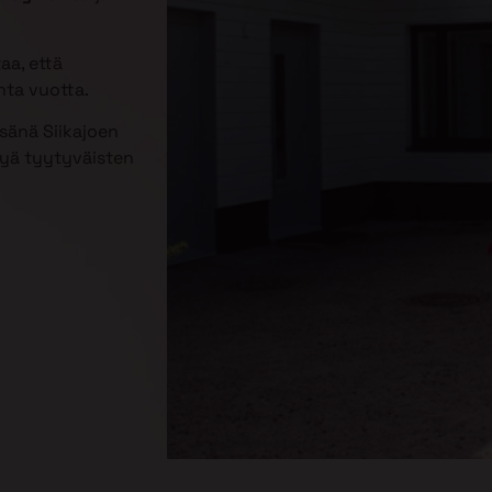
aa, että
nta vuotta.
sänä Siikajoen
tyä tyytyväisten