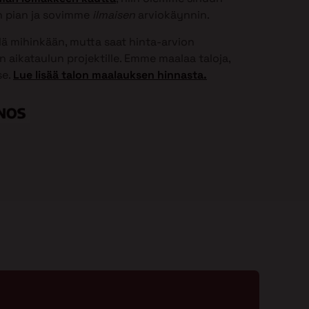
 pian ja sovimme
ilmaisen
arviokäynnin.
elä mihinkään, mutta saat hinta-arvion
 aikataulun projektille. Emme maalaa taloja,
se.
Lue lisää talon maalauksen hinnasta.