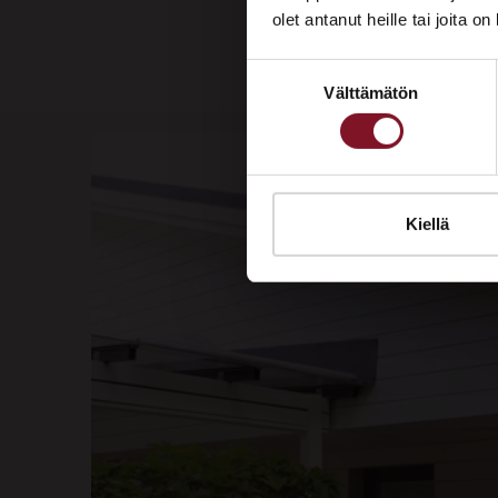
olet antanut heille tai joita o
Suostumuksen
Välttämätön
valinta
Kiellä