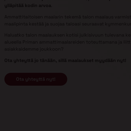
ylläpitää kodin arvoa
.
Ammattitaitoisen maalarin tekemä talon maalaus varmist
maalipinta kestää ja suojaa taloasi seuraavat kymmenku
Haluatko talon maalauksen kotisi julkisivuun tulevana ke
alueella Priman ammattimaalareiden toteuttamana ja liit
asiakkaidemme joukkoon?
Ota yhteyttä jo tänään, sillä maalaukset myydään nyt!
Ota yhteyttä nyt!