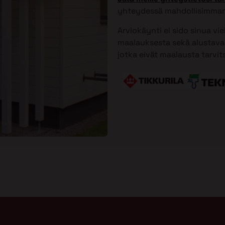
yhteydessä mahdollisimman
Arviokäynti ei sido sinua vi
maalauksesta sekä alustavan
jotka eivät maalausta tarvit