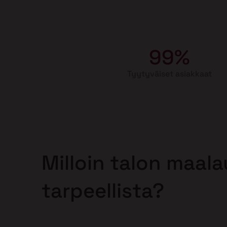
99%
Tyytyväiset asiakkaat
Milloin talon maal
tarpeellista?