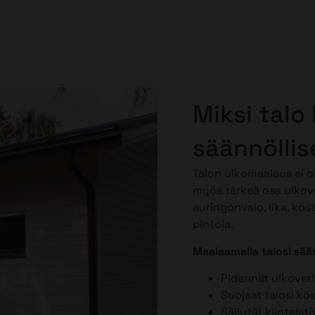
Miksi talo
säännöllis
Talon ulkomaalaus ei o
myös tärkeä osa ulkov
auringonvalo, lika, kos
pintoja.
Maalaamalla talosi sään
Pidennät ulkover
Suojaat talosi ko
Säilytät kiinteist