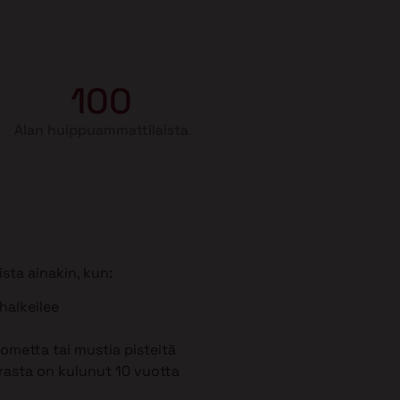
100
Alan huippuammattilaista
sta ainakin, kun:
 halkeilee
metta tai mustia pisteitä
rasta on kulunut 10 vuotta