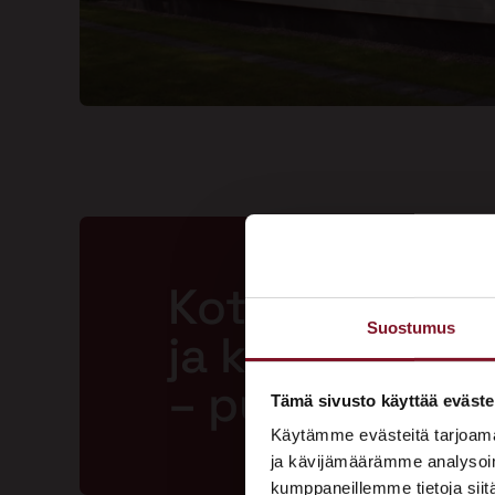
Kotisi ansaits
Suostumus
ja kestävän m
– pyydä tarjo
Tämä sivusto käyttää eväste
Käytämme evästeitä tarjoama
ja kävijämäärämme analysoim
kumppaneillemme tietoja siitä