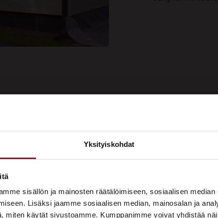
ee kauniin
Yksityiskohdat
Soi
aalipinnan
×
Tarj
us nyt!
ASUNTOMESSUT 2026 · LEMPÄÄLÄ
itä
Prima on mukana
mme sisällön ja mainosten räätälöimiseen, sosiaalisen median
Asuntomessuilla!
iseen. Lisäksi jaamme sosiaalisen median, mainosalan ja analy
, miten käytät sivustoamme. Kumppanimme voivat yhdistää näitä t