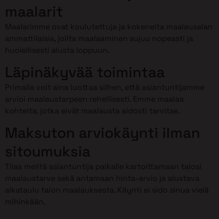
maalarit
Maalarimme ovat koulutettuja ja kokeneita maalausalan
ammattilaisia, joilta maalaaminen sujuu nopeasti ja
huolellisesti alusta loppuun.
Läpinäkyvää toimintaa
Primalla voit aina luottaa siihen, että asiantuntijamme
arvioi maalaustarpeen rehellisesti. Emme maalaa
kohteita, jotka eivät maalausta aidosti tarvitse.
Maksuton arviokäynti ilman
sitoumuksia
Tilaa meiltä asiantuntija paikalle kartoittamaan talosi
maalaustarve sekä antamaan hinta-arvio ja alustava
aikataulu talon maalauksesta. Käynti ei sido sinua vielä
mihinkään.