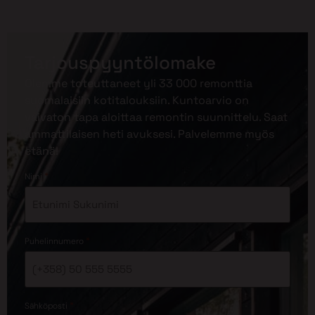
Tarjouspyyntölomake
Olemme toteuttaneet yli 33 000 remonttia
suomalaisiin kotitalouksiin. Kuntoarvio on
vaivaton tapa aloittaa remontin suunnittelu. Saat
ammattilaisen heti avuksesi. Palvelemme myös
etänä!
*
Nimi
*
Puhelinnumero
*
Sähköposti