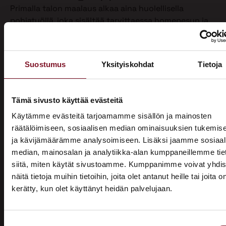
Primalla talon maalaus alkaa aina huolellisella
pohjatyöllä, joka sisältää tarvittaessa homepesun ja
vanhan maalin poiston. Näin varmistamme, että
maalipinta tarttuu kunnolla ja kestää pitkään.
Maalaamme puhdistetun ulkoverhouksen
Suostumus
Yksityiskohdat
Tietoja
valitsemallasi värillä jopa kahteen kertaan. Tällöin
voimme taata parhaan mahdollisen lopputuloksen.
Teemme talon maalaukset pelkästään pensselillä ja
Tämä sivusto käyttää evästeitä
käsin maalaten. Näin saamme tasaisen ja viimeistellyn
Käytämme evästeitä tarjoamamme sisällön ja mainosten
pinnan.
räätälöimiseen, sosiaalisen median ominaisuuksien tukemis
ja kävijämäärämme analysoimiseen. Lisäksi jaamme sosiaal
Pensselillä saadaan ruiskumaalausta tarkempi,
median, mainosalan ja analytiikka-alan kumppaneillemme tie
peittävämpi ja kestävämpi jälki. Siksi luotamme
siitä, miten käytät sivustoamme. Kumppanimme voivat yhdis
ainoastaan tähän perinteiseen työtapaan. Kun talon
näitä tietoja muihin tietoihin, joita olet antanut heille tai joita o
maalaus on tehty oikein, eli pensselimaalauksena,
kerätty, kun olet käyttänyt heidän palvelujaan.
pysyy maalipinta paremmin puhtaana ja säilyttää
ASUNTOMESSUT 2026 · LEMPÄÄLÄ
värinsä sekä pitää talon ulkonäön siistinä.
Prima on mukana
Käyttämästämme maalaustavasta huolimatta talon
Suostumuksen