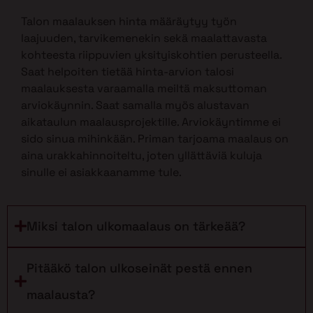
Talon maalauksen hinta määräytyy työn
laajuuden, tarvikemenekin sekä maalattavasta
kohteesta riippuvien yksityiskohtien perusteella.
Saat helpoiten tietää hinta-arvion talosi
maalauksesta varaamalla meiltä maksuttoman
arviokäynnin. Saat samalla myös alustavan
aikataulun maalausprojektille. Arviokäyntimme ei
sido sinua mihinkään. Priman tarjoama maalaus on
aina urakkahinnoiteltu, joten yllättäviä kuluja
sinulle ei asiakkaanamme tule.
Miksi talon ulkomaalaus on tärkeää?
Pitääkö talon ulkoseinät pestä ennen
maalausta?