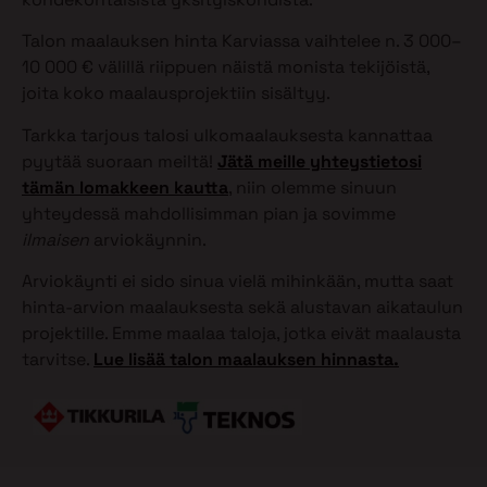
Talon maalauksen hinta Karviassa vaihtelee n. 3 000–
10 000 € välillä riippuen näistä monista tekijöistä,
joita koko maalausprojektiin sisältyy.
Tarkka tarjous talosi ulkomaalauksesta kannattaa
pyytää suoraan meiltä!
Jätä meille yhteystietosi
tämän lomakkeen kautta
, niin olemme sinuun
yhteydessä mahdollisimman pian ja sovimme
ilmaisen
arviokäynnin.
Arviokäynti ei sido sinua vielä mihinkään, mutta saat
hinta-arvion maalauksesta sekä alustavan aikataulun
projektille. Emme maalaa taloja, jotka eivät maalausta
tarvitse.
Lue lisää talon maalauksen hinnasta.