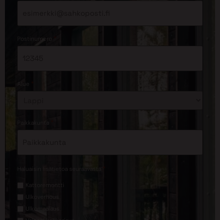
*
Postinumero
*
Alue
*
Paikkakunta
*
Haluaisin lisätietoa seuraavasta
Kattoremontti
Ulkoverhous
Ulkomaalaus