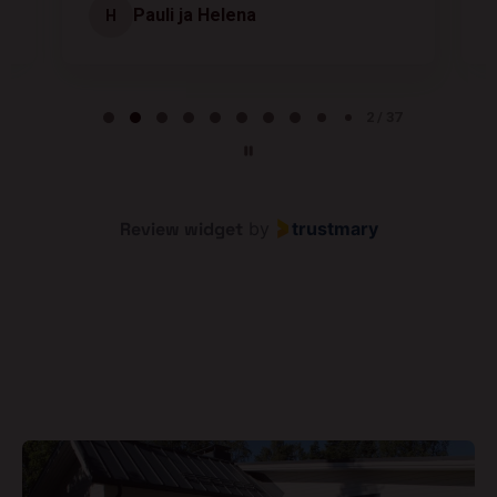
Pauli ja Helena
H
Page 2 of 37
2 / 37
Review widget
by
trustmary