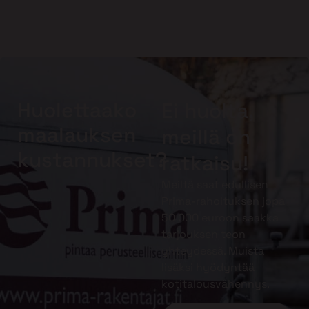
Huolettaako
Ei huolta,
maalauksen
meillä on
kustannukset?
ratkaisu!
Meiltä saat edullisen
Prima-rahoituksen jopa
50 000 euroon saakka
tarjouksen teon
yhteydessä. Muista
lisäksi hyödyntää
kotitalousvähennys.