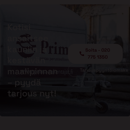
Kotisi
ansaitsee
kauniin ja
Soita - 020
775 1350
kestävän
maalipinnan
Tarjouspyyntölomake
– pyydä
tarjous nyt!