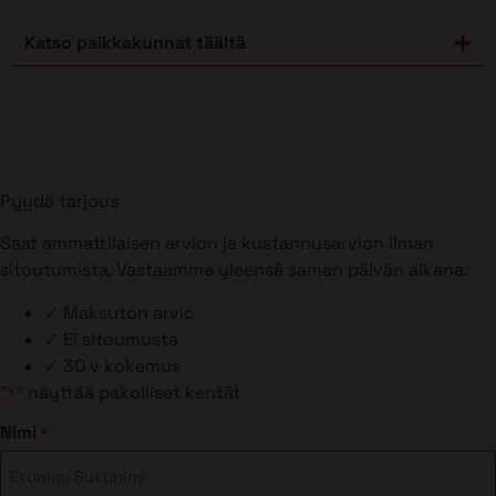
Katso paikkakunnat täältä
Pyydä tarjous
Saat ammattilaisen arvion ja kustannusarvion ilman
sitoutumista. Vastaamme yleensä saman päivän aikana.
✓
Maksuton arvio
✓
Ei sitoumusta
✓
30 v kokemus
"
" näyttää pakolliset kentät
*
Nimi
*