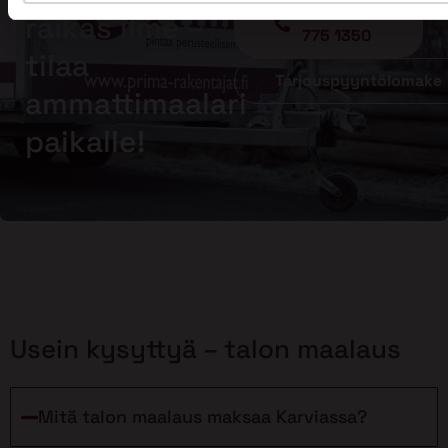
Soita - 020
raikas ilme –
775 1350
tilaa
Tarjouspyyntölomake
ammattimaalari
paikalle!
Usein kysyttyä – talon maalaus
Mitä talon maalaus maksaa Karviassa?