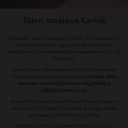
Talon maalaus Karvia
Hilseileekö talosi maalipinta? Onko väri haalistunut?
Oletko kyllästynyt nykyiseen väriin ja haluat
vaihtaa sen? Onko edellisestä maalauskerrasta jo yli
10 vuotta?
Omakotitalon ulkomaalaus on yksi tärkeimmistä
huoltotoimenpiteistä, jolla voidaan
suojata talon
rakenteet
,
pidentää julkisivun käyttöikää
ja
ylläpitää kodin arvoa
.
Ammattitaitoisen maalarin tekemä talon maalaus
varmistaa, että maalipinta kestää ja suojaa taloasi
seuraavat kymmenkunta vuotta.
Haluatko talon maalauksen kotisi julkisivuun