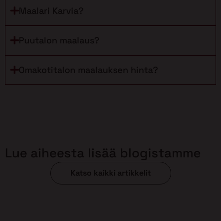
Maalari Karvia?
Puutalon maalaus?
Omakotitalon maalauksen hinta?
Lue aiheesta lisää blogistamme
Katso kaikki artikkelit