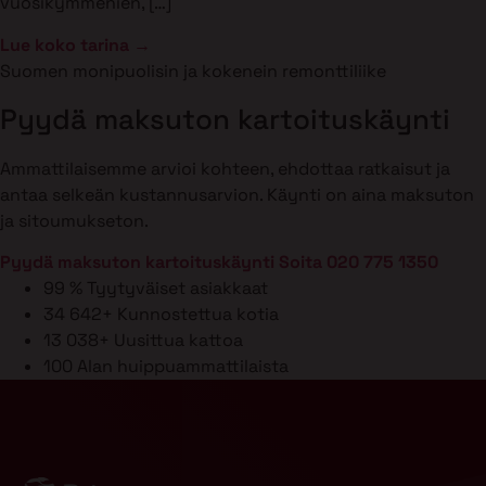
vuosikymmenien, […]
Lue koko tarina →
Suomen monipuolisin ja kokenein remonttiliike
Pyydä maksuton kartoituskäynti
Ammattilaisemme arvioi kohteen, ehdottaa ratkaisut ja
antaa selkeän kustannusarvion. Käynti on aina maksuton
ja sitoumukseton.
Pyydä maksuton kartoituskäynti
Soita 020 775 1350
99 %
Tyytyväiset asiakkaat
34 642+
Kunnostettua kotia
13 038+
Uusittua kattoa
100
Alan huippuammattilaista