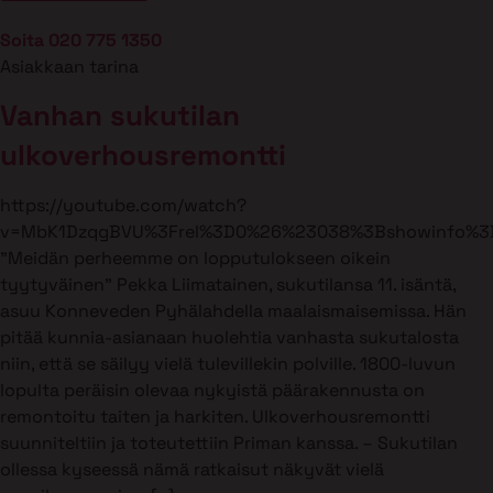
Soita 020 775 1350
Asiakkaan tarina
Vanhan sukutilan
ulkoverhousremontti
https://youtube.com/watch?
v=MbK1DzqgBVU%3Frel%3D0%26%23038%3Bshowinfo%3
”Meidän perheemme on lopputulokseen oikein
tyytyväinen” Pekka Liimatainen, sukutilansa 11. isäntä,
asuu Konneveden Pyhälahdella maalaismaisemissa. Hän
pitää kunnia-asianaan huolehtia vanhasta sukutalosta
niin, että se säilyy vielä tulevillekin polville. 1800-luvun
lopulta peräisin olevaa nykyistä päärakennusta on
remontoitu taiten ja harkiten. Ulkoverhousremontti
suunniteltiin ja toteutettiin Priman kanssa. – Sukutilan
ollessa kyseessä nämä ratkaisut näkyvät vielä