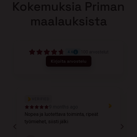
Kokemuksia Priman
maalauksista
100
arvostelut
4.6
Kirjoita arvostelu
VERIFIED
9 months ago
Nopea ja luotettava toiminta, ripeät
M
työmiehet, siisti jälki
v