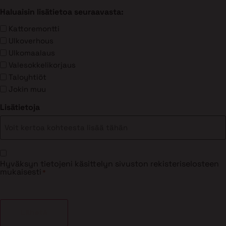
Haluaisin lisätietoa seuraavasta:
Kattoremontti
Ulkoverhous
Ulkomaalaus
Valesokkelikorjaus
Taloyhtiöt
Jokin muu
Lisätietoja
Suostumus
Hyväksyn tietojeni käsittelyn sivuston rekisteriselosteen
*
mukaisesti
*