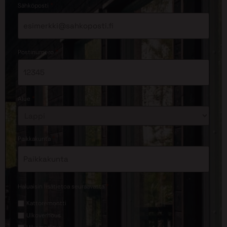
*
Sähköposti
*
Postinumero
*
Alue
*
Paikkakunta
*
Haluaisin lisätietoa seuraavasta
Kattoremontti
Ulkoverhous