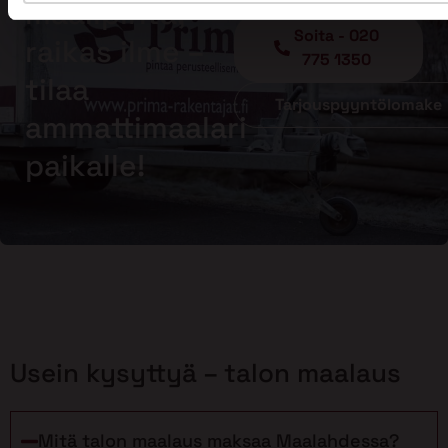
maalipinta,
Soita - 020
raikas ilme –
775 1350
tilaa
Tarjouspyyntölomake
ammattimaalari
paikalle!
Usein kysyttyä – talon maalaus
Mitä talon maalaus maksaa Maalahdessa?