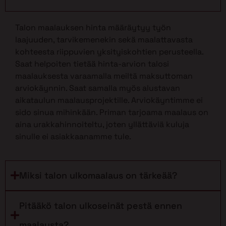
Talon maalauksen hinta määräytyy työn
laajuuden, tarvikemenekin sekä maalattavasta
kohteesta riippuvien yksityiskohtien perusteella.
Saat helpoiten tietää hinta-arvion talosi
maalauksesta varaamalla meiltä maksuttoman
arviokäynnin. Saat samalla myös alustavan
aikataulun maalausprojektille. Arviokäyntimme ei
sido sinua mihinkään. Priman tarjoama maalaus on
aina urakkahinnoiteltu, joten yllättäviä kuluja
sinulle ei asiakkaanamme tule.
Miksi talon ulkomaalaus on tärkeää?
Pitääkö talon ulkoseinät pestä ennen
maalausta?