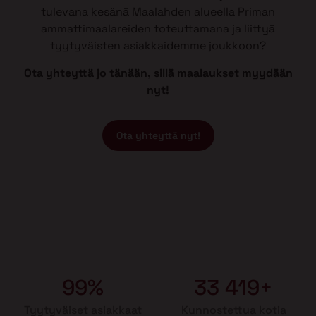
tulevana kesänä Maalahden alueella Priman
ammattimaalareiden toteuttamana ja liittyä
tyytyväisten asiakkaidemme joukkoon?
Ota yhteyttä jo tänään, sillä maalaukset myydään
nyt!
Ota yhteyttä nyt!
99%
33 419+
Tyytyväiset asiakkaat
Kunnostettua kotia