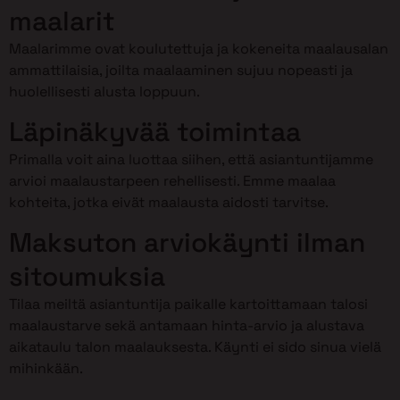
maalarit
Maalarimme ovat koulutettuja ja kokeneita maalausalan
ammattilaisia, joilta maalaaminen sujuu nopeasti ja
huolellisesti alusta loppuun.
Läpinäkyvää toimintaa
Primalla voit aina luottaa siihen, että asiantuntijamme
arvioi maalaustarpeen rehellisesti. Emme maalaa
kohteita, jotka eivät maalausta aidosti tarvitse.
Maksuton arviokäynti ilman
sitoumuksia
Tilaa meiltä asiantuntija paikalle kartoittamaan talosi
maalaustarve sekä antamaan hinta-arvio ja alustava
aikataulu talon maalauksesta. Käynti ei sido sinua vielä
mihinkään.