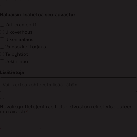
Haluaisin lisätietoa seuraavasta:
Kattoremontti
Ulkoverhous
Ulkomaalaus
Valesokkelikorjaus
Taloyhtiöt
Jokin muu
Lisätietoja
Suostumus
Hyväksyn tietojeni käsittelyn sivuston rekisteriselosteen
*
mukaisesti
*