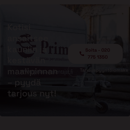
Kotisi
ansaitsee
kauniin ja
Soita - 020
775 1350
kestävän
maalipinnan
Tarjouspyyntölomake
– pyydä
tarjous nyt!