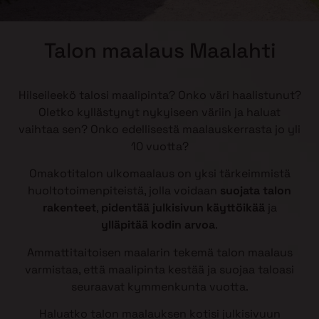
Talon maalaus Maalahti
Hilseileekö talosi maalipinta? Onko väri haalistunut?
Oletko kyllästynyt nykyiseen väriin ja haluat
vaihtaa sen? Onko edellisestä maalauskerrasta jo yli
10 vuotta?
Omakotitalon ulkomaalaus on yksi tärkeimmistä
huoltotoimenpiteistä, jolla voidaan
suojata talon
rakenteet
,
pidentää julkisivun käyttöikää
ja
ylläpitää kodin arvoa
.
Ammattitaitoisen maalarin tekemä talon maalaus
varmistaa, että maalipinta kestää ja suojaa taloasi
seuraavat kymmenkunta vuotta.
Haluatko talon maalauksen kotisi julkisivuun