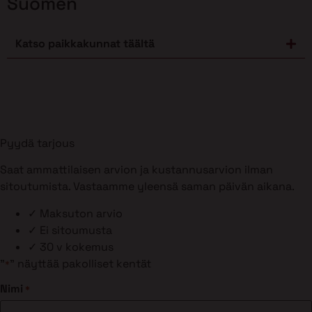
Suomen
Katso paikkakunnat täältä
Pyydä tarjous
Saat ammattilaisen arvion ja kustannusarvion ilman
sitoutumista. Vastaamme yleensä saman päivän aikana.
✓
Maksuton arvio
✓
Ei sitoumusta
✓
30 v kokemus
"
" näyttää pakolliset kentät
*
Nimi
*