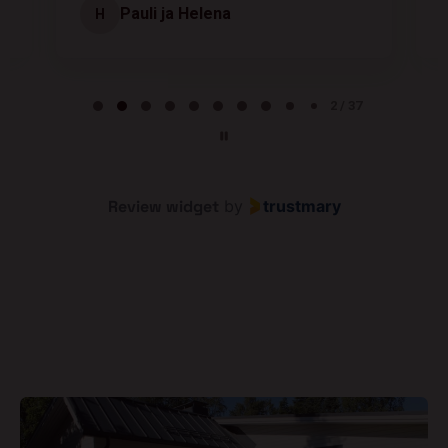
Pauli ja Helena
H
Page 2 of 37
2 / 37
Review widget
by
trustmary