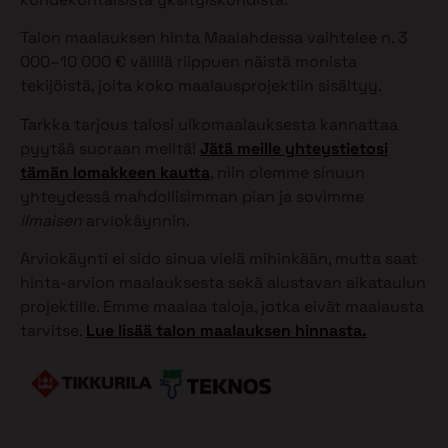
Talon maalauksen hinta Maalahdessa vaihtelee n. 3
000–10 000 € välillä riippuen näistä monista
tekijöistä, joita koko maalausprojektiin sisältyy.
Tarkka tarjous talosi ulkomaalauksesta kannattaa
pyytää suoraan meiltä!
Jätä meille yhteystietosi
tämän lomakkeen kautta
, niin olemme sinuun
yhteydessä mahdollisimman pian ja sovimme
ilmaisen
arviokäynnin.
Arviokäynti ei sido sinua vielä mihinkään, mutta saat
hinta-arvion maalauksesta sekä alustavan aikataulun
projektille. Emme maalaa taloja, jotka eivät maalausta
tarvitse.
Lue lisää talon maalauksen hinnasta.