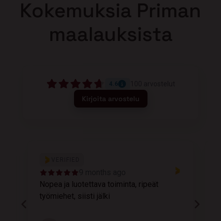
Kokemuksia Priman
maalauksista
100
arvostelut
4.6
Kirjoita arvostelu
VERIFIED
9 months ago
Nopea ja luotettava toiminta, ripeät
M
työmiehet, siisti jälki
v