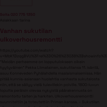
Soita 020 775 1350
Asiakkaan tarina
Vanhan sukutilan
ulkoverhousremontti
https://youtube.com/watch?
v=MbK1DzqgBVU%3Frel%3D0%26%23038%3Bshowinfo%3
”Meidän perheemme on lopputulokseen oikein
tyytyväinen” Pekka Liimatainen, sukutilansa 11. isäntä,
asuu Konneveden Pyhälahdella maalaismaisemissa. Hän
pitää kunnia-asianaan huolehtia vanhasta sukutalosta
niin, että se säilyy vielä tulevillekin polville. 1800-luvun
lopulta peräisin olevaa nykyistä päärakennusta on
remontoitu taiten ja harkiten. Ulkoverhousremontti
suunniteltiin ja toteutettiin Priman kanssa. – Sukutilan