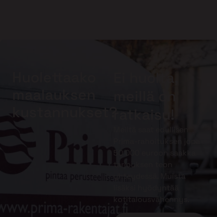
Huolettaako
Ei huolta,
maalauksen
meillä on
kustannukset?
ratkaisu!
Meiltä saat edullisen
Prima-rahoituksen jopa
50 000 euroon saakka
tarjouksen teon
yhteydessä. Muista
lisäksi hyödyntää
kotitalousvähennys.