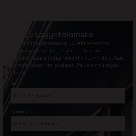
Tarjouspyyntölomake
Olemme toteuttaneet yli 33 000 remonttia
suomalaisiin kotitalouksiin. Kuntoarvio on
vaivaton tapa aloittaa remontin suunnittelu. Saat
ammattilaisen heti avuksesi. Palvelemme myös
etänä!
*
Nimi
*
Puhelinnumero