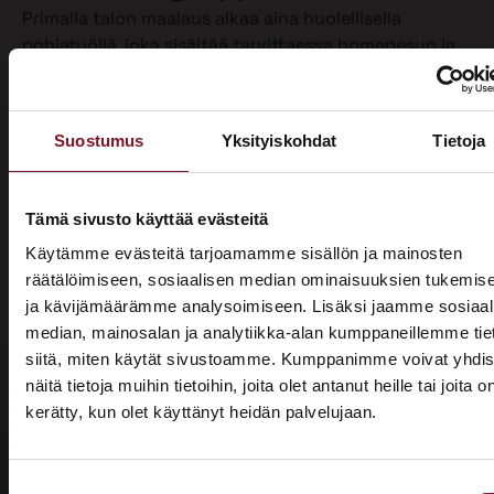
Primalla talon maalaus alkaa aina huolellisella
pohjatyöllä, joka sisältää tarvittaessa homepesun ja
vanhan maalin poiston. Näin varmistamme, että
maalipinta tarttuu kunnolla ja kestää pitkään.
Maalaamme puhdistetun ulkoverhouksen
Suostumus
Yksityiskohdat
Tietoja
valitsemallasi värillä jopa kahteen kertaan. Tällöin
voimme taata parhaan mahdollisen lopputuloksen.
Teemme talon maalaukset pelkästään pensselillä ja
Tämä sivusto käyttää evästeitä
käsin maalaten. Näin saamme tasaisen ja viimeistellyn
Käytämme evästeitä tarjoamamme sisällön ja mainosten
pinnan.
räätälöimiseen, sosiaalisen median ominaisuuksien tukemis
ja kävijämäärämme analysoimiseen. Lisäksi jaamme sosiaal
Pensselillä saadaan ruiskumaalausta tarkempi,
median, mainosalan ja analytiikka-alan kumppaneillemme tie
peittävämpi ja kestävämpi jälki. Siksi luotamme
siitä, miten käytät sivustoamme. Kumppanimme voivat yhdis
ainoastaan tähän perinteiseen työtapaan. Kun talon
näitä tietoja muihin tietoihin, joita olet antanut heille tai joita o
maalaus on tehty oikein, eli pensselimaalauksena,
kerätty, kun olet käyttänyt heidän palvelujaan.
pysyy maalipinta paremmin puhtaana ja säilyttää
ASUNTOMESSUT 2026 · LEMPÄÄLÄ
värinsä sekä pitää talon ulkonäön siistinä.
Prima on mukana
Käyttämästämme maalaustavasta huolimatta talon
Suostumuksen