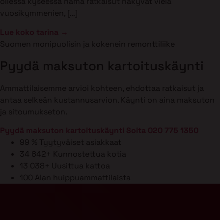
ollessa kyseessä nämä ratkaisut näkyvät vielä
vuosikymmenien, […]
Lue koko tarina →
Suomen monipuolisin ja kokenein remonttiliike
Pyydä maksuton kartoituskäynti
Ammattilaisemme arvioi kohteen, ehdottaa ratkaisut ja
antaa selkeän kustannusarvion. Käynti on aina maksuton
ja sitoumukseton.
Pyydä maksuton kartoituskäynti
Soita 020 775 1350
99 %
Tyytyväiset asiakkaat
34 642+
Kunnostettua kotia
13 038+
Uusittua kattoa
100
Alan huippuammattilaista