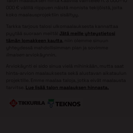
Talon maalauksen hinta Kaavilla vaihtelee n. 3 000–10
000 € välillä riippuen näistä monista tekijöistä, joita
koko maalausprojektiin sisältyy.
Tarkka tarjous talosi ulkomaalauksesta kannattaa
pyytää suoraan meiltä!
Jätä meille yhteystietosi
tämän lomakkeen kautta
, niin olemme sinuun
yhteydessä mahdollisimman pian ja sovimme
ilmaisen
arviokäynnin.
Arviokäynti ei sido sinua vielä mihinkään, mutta saat
hinta-arvion maalauksesta sekä alustavan aikataulun
projektille. Emme maalaa taloja, jotka eivät maalausta
tarvitse.
Lue lisää talon maalauksen hinnasta.