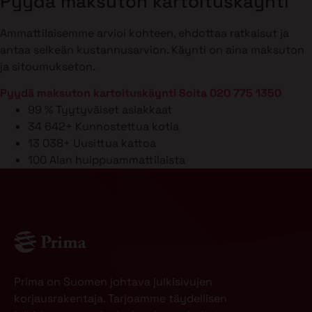
Pyydä maksuton kartoituskäynti
Ammattilaisemme arvioi kohteen, ehdottaa ratkaisut ja
antaa selkeän kustannusarvion. Käynti on aina maksuton
ja sitoumukseton.
Pyydä maksuton kartoituskäynti
Soita 020 775 1350
99 %
Tyytyväiset asiakkaat
34 642+
Kunnostettua kotia
13 038+
Uusittua kattoa
100
Alan huippuammattilaista
Prima on Suomen johtava julkisivujen
korjausrakentaja. Tarjoamme täydellisen