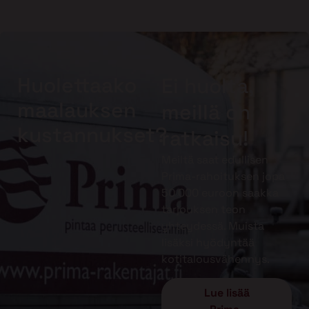
Huolettaako
Ei huolta,
maalauksen
meillä on
kustannukset?
ratkaisu!
Meiltä saat edullisen
Prima-rahoituksen jopa
50 000 euroon saakka
tarjouksen teon
yhteydessä. Muista
lisäksi hyödyntää
kotitalousvähennys.
Lue lisää