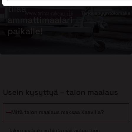
tilaa
Tarjouspyyntölomake
ammattimaalari
paikalle!
Usein kysyttyä – talon maalaus
Mitä talon maalaus maksaa Kaavilla?
Talon maalauksen hinta määräytyy työn