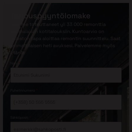
Tarjouspyyntölomake
Olemme toteuttaneet yli 33 000 remonttia
suomalaisiin kotitalouksiin. Kuntoarvio on
vaivaton tapa aloittaa remontin suunnittelu. Saat
ammattilaisen heti avuksesi. Palvelemme myös
etänä!
*
Nimi
*
Puhelinnumero
*
Sähköposti