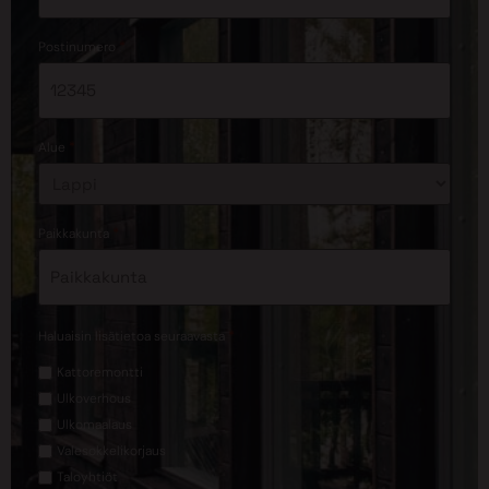
*
Postinumero
*
Alue
*
Paikkakunta
*
Haluaisin lisätietoa seuraavasta
Kattoremontti
Ulkoverhous
Ulkomaalaus
Valesokkelikorjaus
Taloyhtiöt