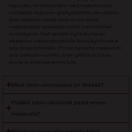
laajuuden, tarvikemenekin sekä maalattavasta
kohteesta riippuvien yksityiskohtien perusteella.
Saat helpoiten tietää hinta-arvion talosi
maalauksesta varaamalla meiltä maksuttoman
arviokäynnin. Saat samalla myös alustavan
aikataulun maalausprojektille. Arviokäyntimme ei
sido sinua mihinkään. Priman tarjoama maalaus on
aina urakkahinnoiteltu, joten yllättäviä kuluja
sinulle ei asiakkaanamme tule.
Miksi talon ulkomaalaus on tärkeää?
Pitääkö talon ulkoseinät pestä ennen
maalausta?
Milloin on paras aika maalata talo?