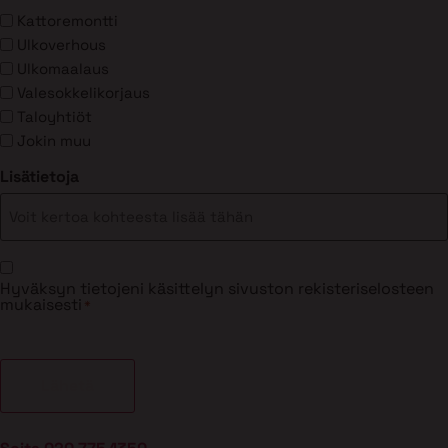
Kattoremontti
Ulkoverhous
Ulkomaalaus
Valesokkelikorjaus
Taloyhtiöt
Jokin muu
Lisätietoja
Suostumus
Hyväksyn tietojeni käsittelyn sivuston rekisteriselosteen
*
mukaisesti
*