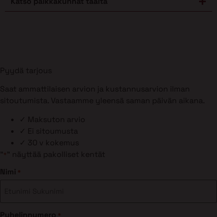
Katso paikkakunnat täältä
Pyydä tarjous
Saat ammattilaisen arvion ja kustannusarvion ilman
sitoutumista. Vastaamme yleensä saman päivän aikana.
✓
Maksuton arvio
✓
Ei sitoumusta
✓
30 v kokemus
"
" näyttää pakolliset kentät
*
Nimi
*
Puhelinnumero
*