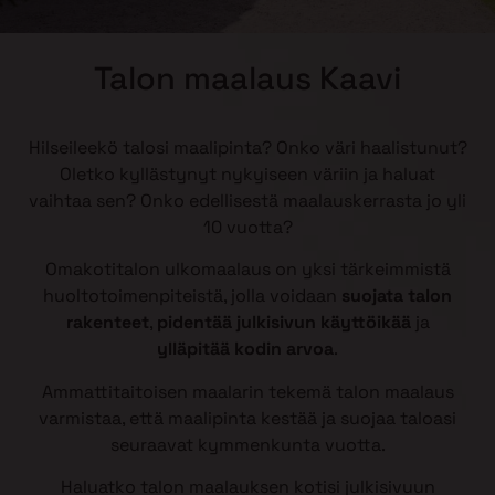
Talon maalaus Kaavi
Hilseileekö talosi maalipinta? Onko väri haalistunut?
Oletko kyllästynyt nykyiseen väriin ja haluat
vaihtaa sen? Onko edellisestä maalauskerrasta jo yli
10 vuotta?
Omakotitalon ulkomaalaus on yksi tärkeimmistä
huoltotoimenpiteistä, jolla voidaan
suojata talon
rakenteet
,
pidentää julkisivun käyttöikää
ja
ylläpitää kodin arvoa
.
Ammattitaitoisen maalarin tekemä talon maalaus
varmistaa, että maalipinta kestää ja suojaa taloasi
seuraavat kymmenkunta vuotta.
Haluatko talon maalauksen kotisi julkisivuun