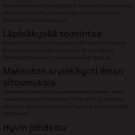
Maalarimme ovat koulutettuja ja kokeneita maalausalan
ammattilaisia, joilta maalaaminen sujuu nopeasti ja
huolellisesti alusta loppuun.
Läpinäkyvää toimintaa
Primalla voit aina luottaa siihen, että asiantuntijamme
arvioi maalaustarpeen rehellisesti. Emme maalaa
kohteita, jotka eivät maalausta aidosti tarvitse.
Maksuton arviokäynti ilman
sitoumuksia
Tilaa meiltä asiantuntija paikalle kartoittamaan talosi
maalaustarve sekä antamaan hinta-arvio ja alustava
aikataulu talon maalauksesta. Käynti ei sido sinua vielä
mihinkään.
Hyvin johdettu