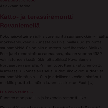
Soita 020 775 1350
Asiakkaan tarina
Katto- ja terassiremontti
Rovaniemellä
Kokonaisvaltainen julkisivuremontti saunamökkiin – Täältä
mökkivanhuksen ikkunasta on kiva ihailla uudistunutta
saunamökkiä. Se on niin nuorentunut! Ihastelee Sinikka
Fest juuri remontoitua saunaansa, joka on vuonna 1982
valmistuneen kesämökin pihapiirissä Rovaniemen
Norvajärven rannalla. Priman toteuttama kattoremontti,
lasiterassi, ulkomaalaus sekä uudet ulko-ovet uudistivat
saunamökin täysin. – Olin jo edellisenä kesänä pistänyt
merkille puutteita mökin kunnossa, kertoo Fest. […]
Lue koko tarina →
Suomen monipuolisin ja kokenein remonttiliike