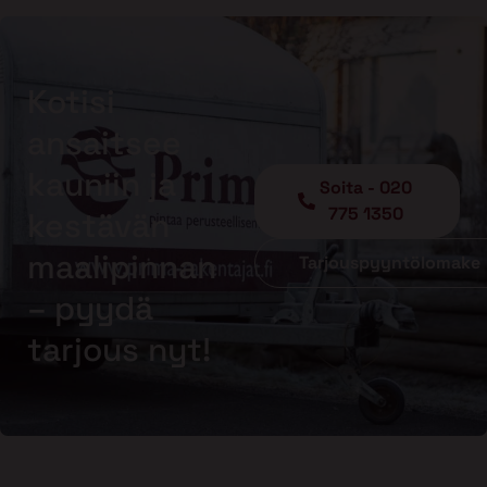
Kotisi
ansaitsee
kauniin ja
Soita - 020
775 1350
kestävän
maalipinnan
Tarjouspyyntölomake
– pyydä
tarjous nyt!