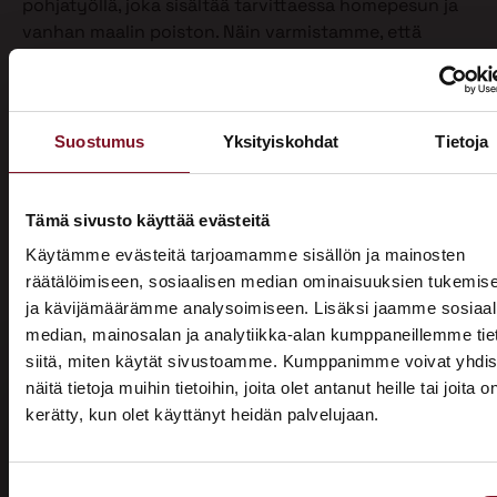
pohjatyöllä, joka sisältää tarvittaessa homepesun ja
vanhan maalin poiston. Näin varmistamme, että
maalipinta tarttuu kunnolla ja kestää pitkään.
Maalaamme puhdistetun ulkoverhouksen
valitsemallasi värillä jopa kahteen kertaan. Tällöin
Suostumus
Yksityiskohdat
Tietoja
voimme taata parhaan mahdollisen lopputuloksen.
Teemme talon maalaukset pelkästään pensselillä ja
käsin maalaten. Näin saamme tasaisen ja viimeistellyn
Tämä sivusto käyttää evästeitä
pinnan.
Käytämme evästeitä tarjoamamme sisällön ja mainosten
Pensselillä saadaan ruiskumaalausta tarkempi,
räätälöimiseen, sosiaalisen median ominaisuuksien tukemis
peittävämpi ja kestävämpi jälki. Siksi luotamme
ja kävijämäärämme analysoimiseen. Lisäksi jaamme sosiaal
ainoastaan tähän perinteiseen työtapaan. Kun talon
median, mainosalan ja analytiikka-alan kumppaneillemme tie
maalaus on tehty oikein, eli pensselimaalauksena,
siitä, miten käytät sivustoamme. Kumppanimme voivat yhdis
pysyy maalipinta paremmin puhtaana ja säilyttää
näitä tietoja muihin tietoihin, joita olet antanut heille tai joita o
värinsä sekä pitää talon ulkonäön siistinä.
kerätty, kun olet käyttänyt heidän palvelujaan.
ASUNTOMESSUT 2026 · LEMPÄÄLÄ
Käyttämästämme maalaustavasta huolimatta talon
Prima on mukana
ulkomaalaus sujuu ammattilaisiltamme ripeästi.
Suostumuksen