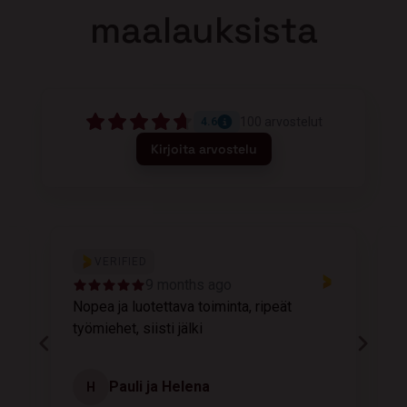
maalauksista
100
arvostelut
4.6
Kirjoita arvostelu
VERIFIED
9 months ago
Nopea ja luotettava toiminta, ripeät
M
työmiehet, siisti jälki
v
Pauli ja Helena
H