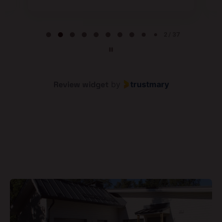
Page 2 of 37
2 / 37
Review widget
by
trustmary