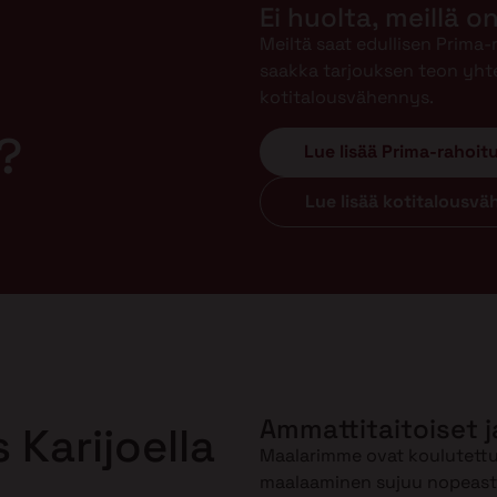
Ei huolta, meillä o
Meiltä saat edullisen Prima
saakka tarjouksen teon yht
kotitalousvähennys.
?
Lue lisää Prima-rahoit
Lue lisää kotitalousv
Ammattitaitoiset j
 Karijoella
Maalarimme ovat koulutettuj
maalaaminen sujuu nopeasti 