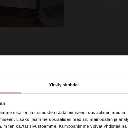
ee kauniin
Yksityiskohdat
Soi
aalipinnan
×
Tarj
us nyt!
ASUNTOMESSUT 2026 · LEMPÄÄLÄ
itä
Prima on mukana
mme sisällön ja mainosten räätälöimiseen, sosiaalisen median
Asuntomessuilla!
iseen. Lisäksi jaamme sosiaalisen median, mainosalan ja analy
, miten käytät sivustoamme. Kumppanimme voivat yhdistää näitä t