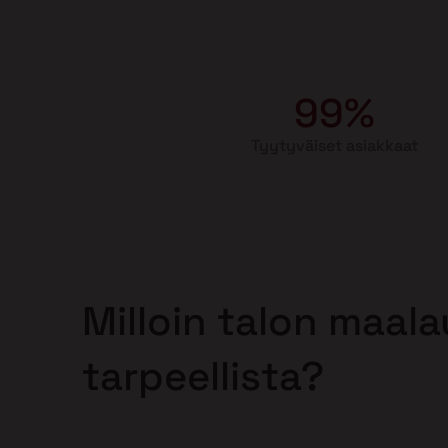
99%
Tyytyväiset asiakkaat
Milloin talon maal
tarpeellista?