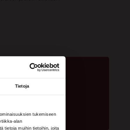
Tietoja
ta - 020 775 1350
ouspyyntölomake
 ominaisuuksien tukemiseen
tiikka-alan
ietoja muihin tietoihin, joita