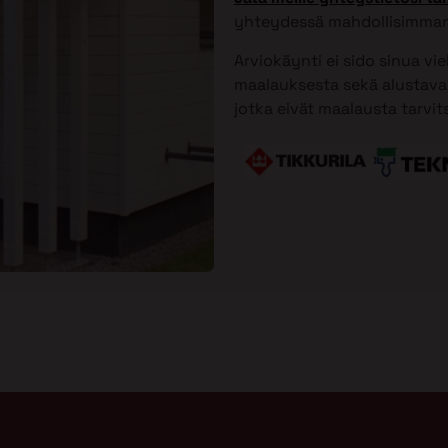
yhteydessä mahdollisimman
Arviokäynti ei sido sinua vi
maalauksesta sekä alustavan
jotka eivät maalausta tarvit