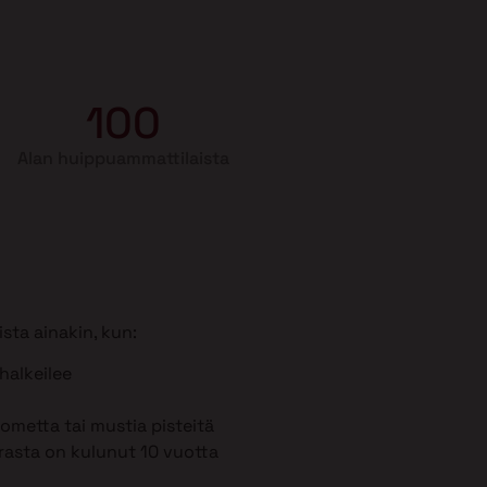
100
Alan huippuammattilaista
sta ainakin, kun:
 halkeilee
metta tai mustia pisteitä
rasta on kulunut 10 vuotta