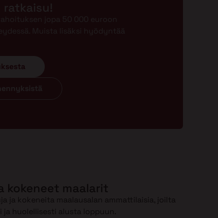
n ratkaisu!
-rahoituksen jopa 50 000 euroon
eydessä. Muista lisäksi hyödyntää
uksesta
ähennyksistä
a kokeneet maalarit
a ja kokeneita maalausalan ammattilaisia, joilta
ja huolellisesti alusta loppuun.