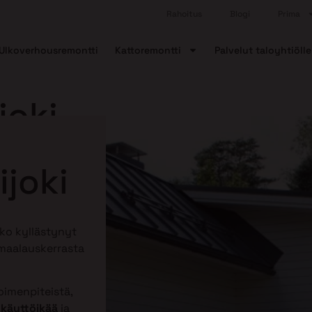
Rahoitus
Blogi
Prima
Ulkoverhousremontti
Kattoremontti
Palvelut taloyhtiölle
joki
ijoki
tko kyllästynyt
 maalauskerrasta
imenpiteistä,
 käyttöikää
ja