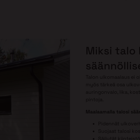
Miksi talo
säännöllis
Talon ulkomaalaus ei o
myös tärkeä osa ulkov
auringonvalo, lika, kos
pintoja.
Maalaamalla talosi sään
Pidennät ulkover
Suojaat talosi ko
Säilytät kiinteist