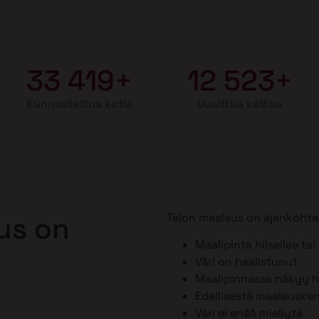
33 419+
12 523+
Kunnostettua kotia
Uusittua kattoa
Talon maalaus on ajankohtai
aus on
Maalipinta hilseilee tai
Väri on haalistunut
Maalipinnassa näkyy ho
Edellisestä maalausker
Väri ei enää miellytä