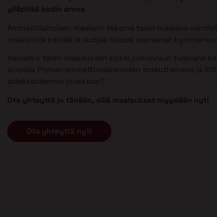
ylläpitää kodin arvoa
.
Ammattitaitoisen maalarin tekemä talon maalaus varmist
maalipinta kestää ja suojaa taloasi seuraavat kymmenku
Haluatko talon maalauksen kotisi julkisivuun tulevana k
alueella Priman ammattimaalareiden toteuttamana ja liit
asiakkaidemme joukkoon?
Ota yhteyttä jo tänään, sillä maalaukset myydään nyt!
Ota yhteyttä nyt!