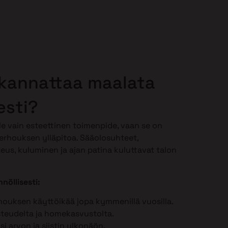
 kannattaa maalata
esti?
le vain esteettinen toimenpide, vaan se on
erhouksen ylläpitoa. Sääolosuhteet,
teus, kuluminen ja ajan patina kuluttavat talon
nöllisesti:
houksen käyttöikää jopa kymmenillä vuosilla.
steudelta ja homekasvustolta.
ösi arvon ja siistin ulkonäön.