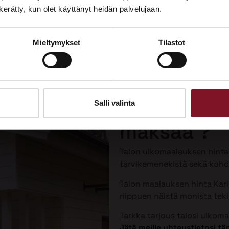
Tutustu palveluihimme esittelypisteellämme
n kerätty, kun olet käyttänyt heidän palvelujaan.
Lempäälän Asuntomessuilla 10.7.–9.8.2026.
Mieltymykset
Tilastot
Ota yhteyttä
Talon maal
Karijoella 
Salli valinta
maksaa ?
Talon ulkomaalauksen hint
tarvikemenekistä sekä kohde
Talon maalauksen hinta Karij
riippuen näistä monista tekij
Tarkka tarjous talosi ulkom
Jätä meille yhteystietosi 