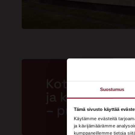
Kotisi ansaits
Suostumus
ja kestävän m
– pyydä tarjo
Tämä sivusto käyttää eväste
Käytämme evästeitä tarjoama
ja kävijämäärämme analysoim
kumppaneillemme tietoja siitä