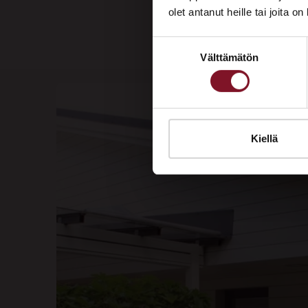
olet antanut heille tai joita o
Suostumuksen
Välttämätön
valinta
Kiellä