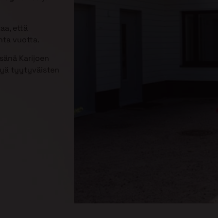
aa, että
nta vuotta.
esänä Karijoen
tyä tyytyväisten