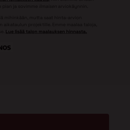
 pian ja sovimme
ilmaisen
arviokäynnin.
elä mihinkään, mutta saat hinta-arvion
 aikataulun projektille. Emme maalaa taloja,
se.
Lue lisää talon maalauksen hinnasta.