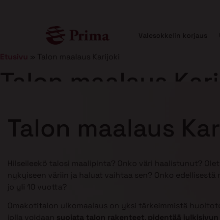
Valesokkelin korjaus
Etusivu
»
Talon maalaus Karijoki
Talon maalaus Kari
Julkaistu
25.2.2025
11 min lukuaika
Talon maalaus Kar
Hilseileekö talosi maalipinta? Onko väri haalistunut? Ole
nykyiseen väriin ja haluat vaihtaa sen? Onko edellisestä
jo yli 10 vuotta?
Omakotitalon ulkomaalaus on yksi tärkeimmistä huoltoto
jolla voidaan
suojata talon rakenteet
,
pidentää julkisivun