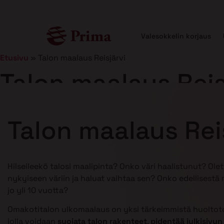
Valesokkelin korjaus
Etusivu
»
Talon maalaus Reisjärvi
Talon maalaus Reis
Julkaistu
25.2.2025
11 min lukuaika
Talon maalaus Rei
Hilseileekö talosi maalipinta? Onko väri haalistunut? Ole
nykyiseen väriin ja haluat vaihtaa sen? Onko edellisestä
jo yli 10 vuotta?
Omakotitalon ulkomaalaus on yksi tärkeimmistä huoltoto
jolla voidaan
suojata talon rakenteet
,
pidentää julkisivun