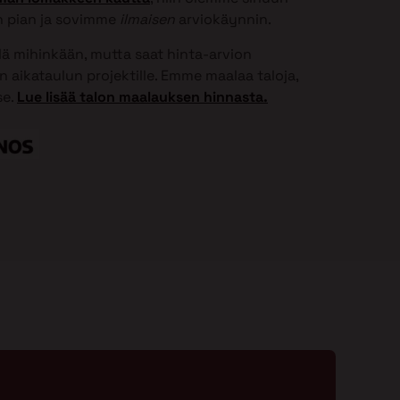
 pian ja sovimme
ilmaisen
arviokäynnin.
elä mihinkään, mutta saat hinta-arvion
 aikataulun projektille. Emme maalaa taloja,
se.
Lue lisää talon maalauksen hinnasta.