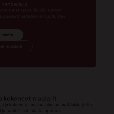
n ratkaisu!
-rahoituksen jopa 50 000 euroon
eydessä. Muista lisäksi hyödyntää
uksesta
ähennyksistä
a kokeneet maalarit
a ja kokeneita maalausalan ammattilaisia, joilta
ja huolellisesti alusta loppuun.