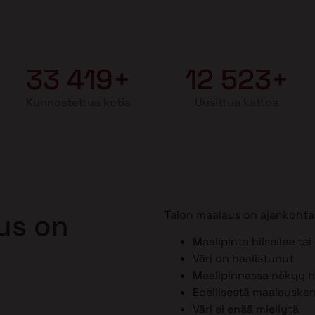
33 419+
12 523+
Kunnostettua kotia
Uusittua kattoa
Talon maalaus on ajankohtai
aus on
Maalipinta hilseilee tai
Väri on haalistunut
Maalipinnassa näkyy ho
Edellisestä maalausker
Väri ei enää miellytä