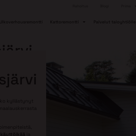
Rahoitus
Blogi
Prima
Ulkoverhousremontti
Kattoremontti
Palvelut taloyhtiölle
järvi
sjärvi
tko kyllästynyt
 maalauskerrasta
imenpiteistä,
 käyttöikää
ja