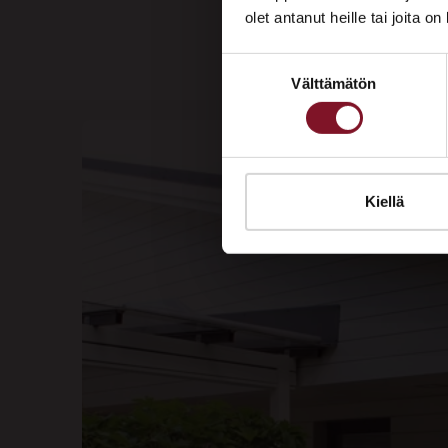
olet antanut heille tai joita o
Suostumuksen
Välttämätön
valinta
Kiellä