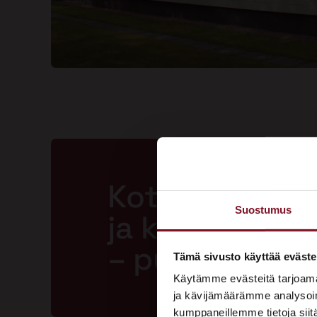
Kotisi ansaits
Suostumus
ja kestävän m
– pyydä tarjo
Tämä sivusto käyttää eväste
Käytämme evästeitä tarjoama
ja kävijämäärämme analysoim
kumppaneillemme tietoja siitä