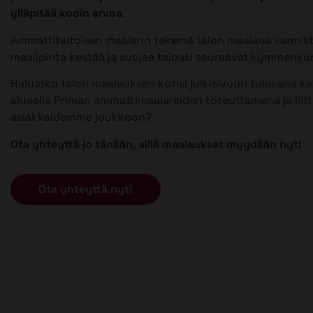
ylläpitää kodin arvoa
.
Ammattitaitoisen maalarin tekemä talon maalaus varmist
maalipinta kestää ja suojaa taloasi seuraavat kymmenku
Haluatko talon maalauksen kotisi julkisivuun tulevana k
alueella Priman ammattimaalareiden toteuttamana ja liit
asiakkaidemme joukkoon?
Ota yhteyttä jo tänään, sillä maalaukset myydään nyt!
Ota yhteyttä nyt!