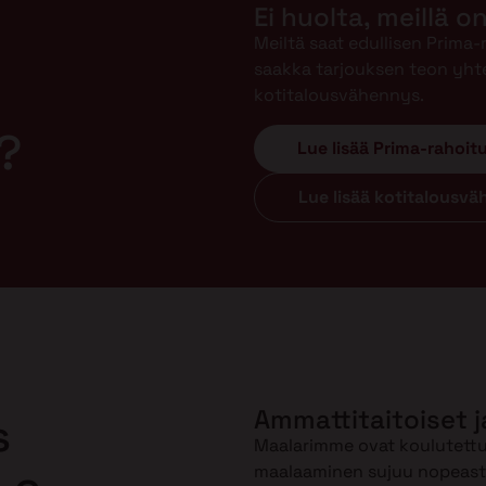
Ei huolta, meillä o
Meiltä saat edullisen Prima
saakka tarjouksen teon yht
kotitalousvähennys.
?
Lue lisää Prima-rahoit
Lue lisää kotitalousv
Ammattitaitoiset j
s
Maalarimme ovat koulutettuj
maalaaminen sujuu nopeasti 