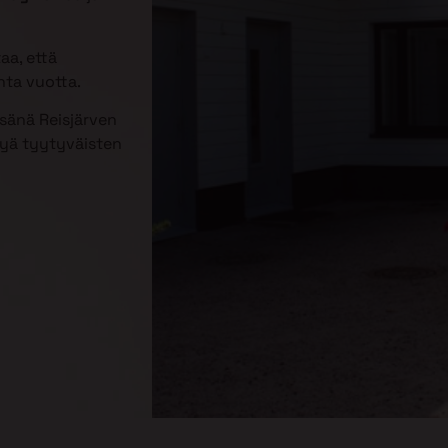
aa, että
nta vuotta.
esänä Reisjärven
tyä tyytyväisten