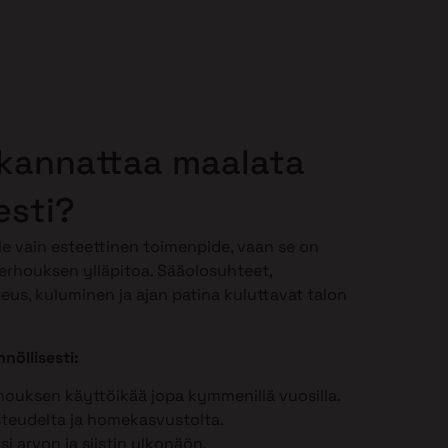
 kannattaa maalata
esti?
le vain esteettinen toimenpide, vaan se on
erhouksen ylläpitoa. Sääolosuhteet,
teus, kuluminen ja ajan patina kuluttavat talon
nöllisesti:
houksen käyttöikää jopa kymmenillä vuosilla.
steudelta ja homekasvustolta.
ösi arvon ja siistin ulkonäön.