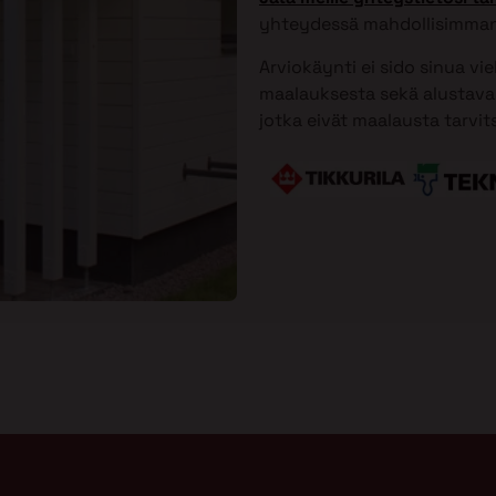
yhteydessä mahdollisimman
Arviokäynti ei sido sinua vi
maalauksesta sekä alustavan
jotka eivät maalausta tarvit