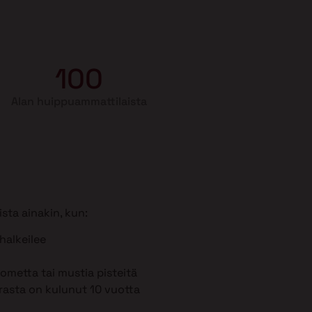
100
Alan huippuammattilaista
sta ainakin, kun:
 halkeilee
metta tai mustia pisteitä
rasta on kulunut 10 vuotta