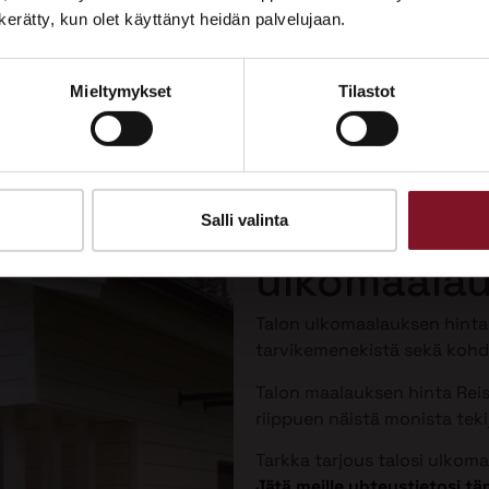
Tutustu palveluihimme esittelypisteellämme
n kerätty, kun olet käyttänyt heidän palvelujaan.
Lempäälän Asuntomessuilla 10.7.–9.8.2026.
Mieltymykset
Tilastot
Ota yhteyttä
Talon maal
Reisjärvell
Salli valinta
ulkomaalau
Talon ulkomaalauksen hint
tarvikemenekistä sekä kohde
Talon maalauksen hinta Reisj
riippuen näistä monista tekij
Tarkka tarjous talosi ulkom
Jätä meille yhteystietosi 