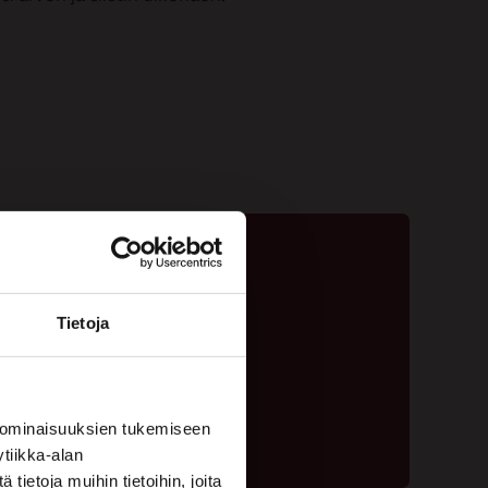
Tietoja
ta - 020 775 1350
ouspyyntölomake
 ominaisuuksien tukemiseen
tiikka-alan
ietoja muihin tietoihin, joita