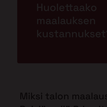
Huolettaako
maalauksen
kustannukset
Miksi talon maalau