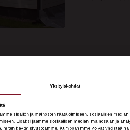
ee kauniin
Yksityiskohdat
Soi
aalipinnan
×
Tarj
us nyt!
ASUNTOMESSUT 2026 · LEMPÄÄLÄ
itä
Prima on mukana
mme sisällön ja mainosten räätälöimiseen, sosiaalisen median
Asuntomessuilla!
iseen. Lisäksi jaamme sosiaalisen median, mainosalan ja analy
, miten käytät sivustoamme. Kumppanimme voivat yhdistää näitä t