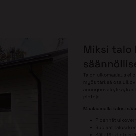
Miksi talo
säännöllis
Talon ulkomaalaus ei o
myös tärkeä osa ulkov
auringonvalo, lika, kos
pintoja.
Maalaamalla talosi sään
Pidennät ulkover
Suojaat talosi ko
Säilytät kiinteist