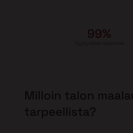
99%
Tyytyväiset asiakkaat
Milloin talon maal
tarpeellista?