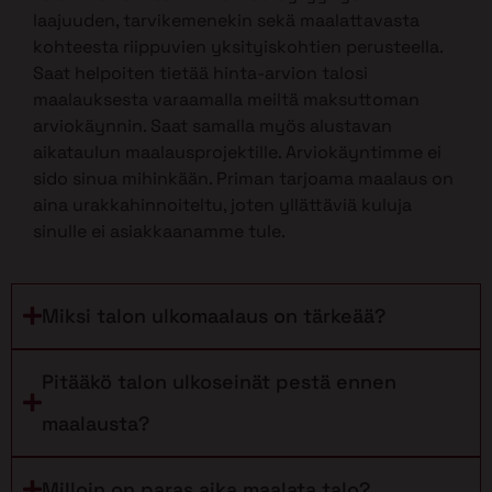
laajuuden, tarvikemenekin sekä maalattavasta
kohteesta riippuvien yksityiskohtien perusteella.
Saat helpoiten tietää hinta-arvion talosi
maalauksesta varaamalla meiltä maksuttoman
arviokäynnin. Saat samalla myös alustavan
aikataulun maalausprojektille. Arviokäyntimme ei
sido sinua mihinkään. Priman tarjoama maalaus on
aina urakkahinnoiteltu, joten yllättäviä kuluja
sinulle ei asiakkaanamme tule.
Miksi talon ulkomaalaus on tärkeää?
Pitääkö talon ulkoseinät pestä ennen
maalausta?
Milloin on paras aika maalata talo?