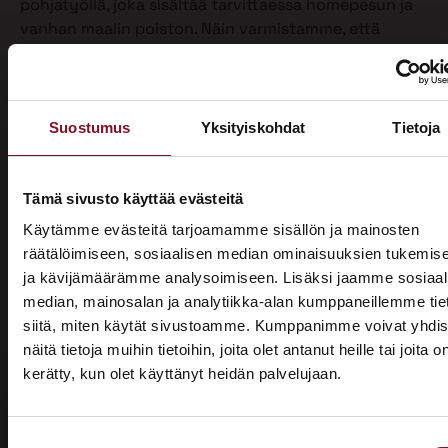
pohjatyöllä, joka sisältää tarvittaessa homepesun ja
vanhan maalin poiston. Näin varmistamme, että
maalipinta tarttuu kunnolla ja kestää pitkään.
Maalaamme puhdistetun ulkoverhouksen
valitsemallasi värillä jopa kahteen kertaan. Tällöin
Suostumus
Yksityiskohdat
Tietoja
voimme taata parhaan mahdollisen lopputuloksen.
Teemme talon maalaukset pelkästään pensselillä ja
käsin maalaten. Näin saamme tasaisen ja viimeistellyn
Tämä sivusto käyttää evästeitä
pinnan.
Käytämme evästeitä tarjoamamme sisällön ja mainosten
Pensselillä saadaan ruiskumaalausta tarkempi,
räätälöimiseen, sosiaalisen median ominaisuuksien tukemis
peittävämpi ja kestävämpi jälki. Siksi luotamme
ja kävijämäärämme analysoimiseen. Lisäksi jaamme sosiaal
ainoastaan tähän perinteiseen työtapaan. Kun talon
median, mainosalan ja analytiikka-alan kumppaneillemme tie
maalaus on tehty oikein, eli pensselimaalauksena,
siitä, miten käytät sivustoamme. Kumppanimme voivat yhdis
pysyy maalipinta paremmin puhtaana ja säilyttää
näitä tietoja muihin tietoihin, joita olet antanut heille tai joita o
värinsä sekä pitää talon ulkonäön siistinä.
kerätty, kun olet käyttänyt heidän palvelujaan.
ASUNTOMESSUT 2026 · LEMPÄÄLÄ
Käyttämästämme maalaustavasta huolimatta talon
Prima on mukana
ulkomaalaus sujuu ammattilaisiltamme ripeästi.
Suostumuksen