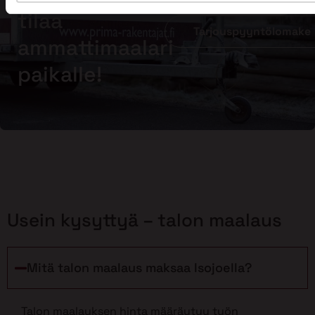
tilaa
Tarjouspyyntölomake
ammattimaalari
paikalle!
Usein kysyttyä – talon maalaus
Mitä talon maalaus maksaa Isojoella?
Talon maalauksen hinta määräytyy työn