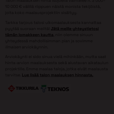
Talon maalauksen hinta Isojoella vaihtelee n. 3 000–
10 000 € välillä riippuen näistä monista tekijöistä,
joita koko maalausprojektiin sisältyy.
Tarkka tarjous talosi ulkomaalauksesta kannattaa
pyytää suoraan meiltä!
Jätä meille yhteystietosi
tämän lomakkeen kautta
, niin olemme sinuun
yhteydessä mahdollisimman pian ja sovimme
ilmaisen
arviokäynnin.
Arviokäynti ei sido sinua vielä mihinkään, mutta saat
hinta-arvion maalauksesta sekä alustavan aikataulun
projektille. Emme maalaa taloja, jotka eivät maalausta
tarvitse.
Lue lisää talon maalauksen hinnasta.