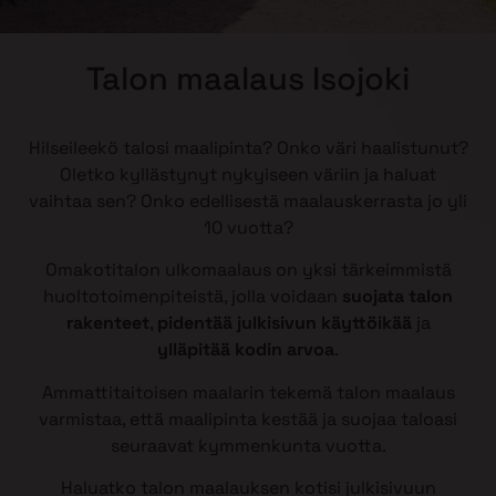
Talon maalaus Isojoki
Hilseileekö talosi maalipinta? Onko väri haalistunut?
Oletko kyllästynyt nykyiseen väriin ja haluat
vaihtaa sen? Onko edellisestä maalauskerrasta jo yli
10 vuotta?
Omakotitalon ulkomaalaus on yksi tärkeimmistä
huoltotoimenpiteistä, jolla voidaan
suojata talon
rakenteet
,
pidentää julkisivun käyttöikää
ja
ylläpitää kodin arvoa
.
Ammattitaitoisen maalarin tekemä talon maalaus
varmistaa, että maalipinta kestää ja suojaa taloasi
seuraavat kymmenkunta vuotta.
Haluatko talon maalauksen kotisi julkisivuun