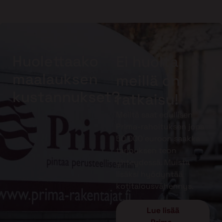
Huolettaako
Ei huolta,
maalauksen
meillä on
kustannukset?
ratkaisu!
Meiltä saat edullisen
Prima-rahoituksen jopa
50 000 euroon saakka
tarjouksen teon
yhteydessä. Muista
lisäksi hyödyntää
kotitalousvähennys.
Lue lisää