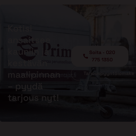
Kotisi
ansaitsee
kauniin ja
Soita - 020
775 1350
kestävän
maalipinnan
Tarjouspyyntölomake
– pyydä
tarjous nyt!