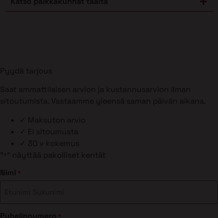
Katso paikkakunnat täältä
Pyydä tarjous
Saat ammattilaisen arvion ja kustannusarvion ilman
sitoutumista. Vastaamme yleensä saman päivän aikana.
✓
Maksuton arvio
✓
Ei sitoumusta
✓
30 v kokemus
"
" näyttää pakolliset kentät
*
Nimi
*
Puhelinnumero
*