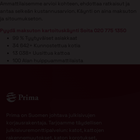
Ammattilaisemme arvioi kohteen, ehdottaa ratkaisut ja
antaa selkeän kustannusarvion. Käynti on aina maksuton
ja sitoumukseton.
Pyydä maksuton kartoituskäynti
Soita 020 775 1350
99 %
Tyytyväiset asiakkaat
34 642+
Kunnostettua kotia
13 038+
Uusittua kattoa
100
Alan huippuammattilaista
Prima on Suomen johtava julkisivujen
korjausrakentaja. Tarjoamme täydellisen
julkisivuremonttipalvelun: katot, kattojen
rakennemuutokset, katon korotukset,