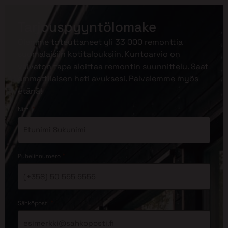
Tarjouspyyntölomake
Olemme toteuttaneet yli 33 000 remonttia
suomalaisiin kotitalouksiin. Kuntoarvio on
vaivaton tapa aloittaa remontin suunnittelu. Saat
ammattilaisen heti avuksesi. Palvelemme myös
etänä!
*
Nimi
*
Puhelinnumero
*
Sähköposti