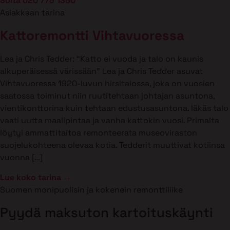
Soita 020 775 1350
Asiakkaan tarina
Kattoremontti Vihtavuoressa
Lea ja Chris Tedder: “Katto ei vuoda ja talo on kaunis
alkuperäisessä värissään” Lea ja Chris Tedder asuvat
Vihtavuoressa 1920-luvun hirsitalossa, joka on vuosien
saatossa toiminut niin ruutitehtaan johtajan asuntona,
vientikonttorina kuin tehtaan edustusasuntona. Iäkäs talo
vaati uutta maalipintaa ja vanha kattokin vuosi. Primalta
löytyi ammattitaitoa remonteerata museoviraston
suojelukohteena olevaa kotia. Tedderit muuttivat kotiinsa
vuonna […]
Lue koko tarina →
Suomen monipuolisin ja kokenein remonttiliike
Pyydä maksuton kartoituskäynti