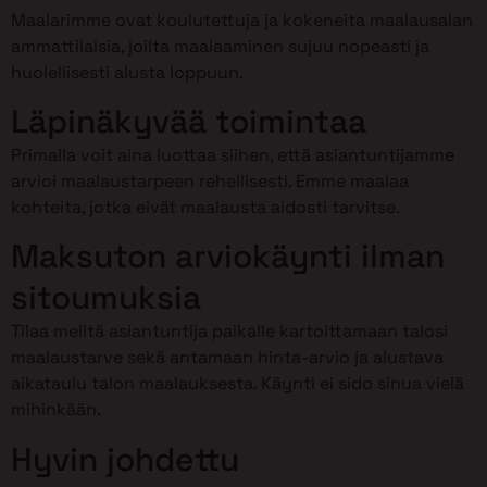
Maalarimme ovat koulutettuja ja kokeneita maalausalan
ammattilaisia, joilta maalaaminen sujuu nopeasti ja
huolellisesti alusta loppuun.
Läpinäkyvää toimintaa
Primalla voit aina luottaa siihen, että asiantuntijamme
arvioi maalaustarpeen rehellisesti. Emme maalaa
kohteita, jotka eivät maalausta aidosti tarvitse.
Maksuton arviokäynti ilman
sitoumuksia
Tilaa meiltä asiantuntija paikalle kartoittamaan talosi
maalaustarve sekä antamaan hinta-arvio ja alustava
aikataulu talon maalauksesta. Käynti ei sido sinua vielä
mihinkään.
Hyvin johdettu