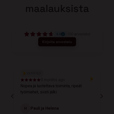
maalauksista
100
arvostelut
4.6
Kirjoita arvostelu
VERIFIED
9 months ago
Nopea ja luotettava toiminta, ripeät
M
työmiehet, siisti jälki
v
Pauli ja Helena
H