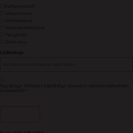
Kattoremontti
Ulkoverhous
Ulkomaalaus
Valesokkelikorjaus
Taloyhtiöt
Jokin muu
Lisätietoja
Suostumus
Hyväksyn tietojeni käsittelyn sivuston rekisteriselosteen
*
mukaisesti
*