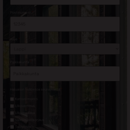
*
Postinumero
*
Alue
*
Paikkakunta
*
Haluaisin lisätietoa seuraavasta
Kattoremontti
Ulkoverhous
Ulkomaalaus
Valesokkelikorjaus
Taloyhtiöt