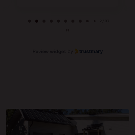
Page 2 of 37
2 / 37
Review widget
by
trustmary