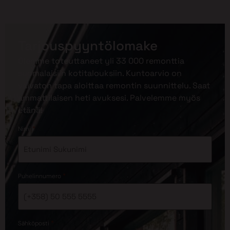
Tarjouspyyntölomake
Olemme toteuttaneet yli 33 000 remonttia
suomalaisiin kotitalouksiin. Kuntoarvio on
vaivaton tapa aloittaa remontin suunnittelu. Saat
ammattilaisen heti avuksesi. Palvelemme myös
etänä!
*
Nimi
*
Puhelinnumero
*
Sähköposti