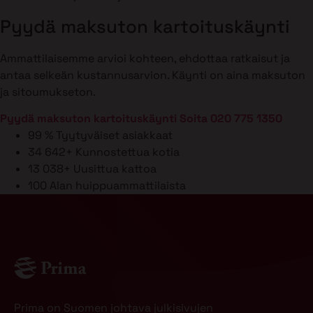
Pyydä maksuton kartoituskäynti
Ammattilaisemme arvioi kohteen, ehdottaa ratkaisut ja
antaa selkeän kustannusarvion. Käynti on aina maksuton
ja sitoumukseton.
Pyydä maksuton kartoituskäynti
Soita 020 775 1350
99 %
Tyytyväiset asiakkaat
34 642+
Kunnostettua kotia
13 038+
Uusittua kattoa
100
Alan huippuammattilaista
Prima on Suomen johtava julkisivujen