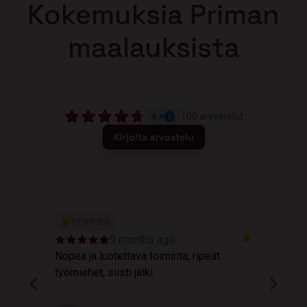
Kokemuksia Priman
maalauksista
100
arvostelut
4.6
Kirjoita arvostelu
VERIFIED
9 months ago
Nopea ja luotettava toiminta, ripeät
M
työmiehet, siisti jälki
v