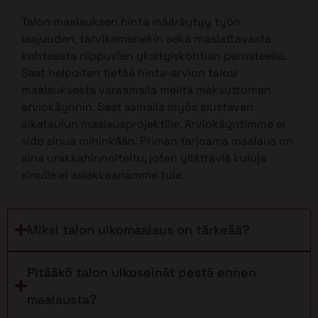
Talon maalauksen hinta määräytyy työn
laajuuden, tarvikemenekin sekä maalattavasta
kohteesta riippuvien yksityiskohtien perusteella.
Saat helpoiten tietää hinta-arvion talosi
maalauksesta varaamalla meiltä maksuttoman
arviokäynnin. Saat samalla myös alustavan
aikataulun maalausprojektille. Arviokäyntimme ei
sido sinua mihinkään. Priman tarjoama maalaus on
aina urakkahinnoiteltu, joten yllättäviä kuluja
sinulle ei asiakkaanamme tule.
Miksi talon ulkomaalaus on tärkeää?
Pitääkö talon ulkoseinät pestä ennen
maalausta?