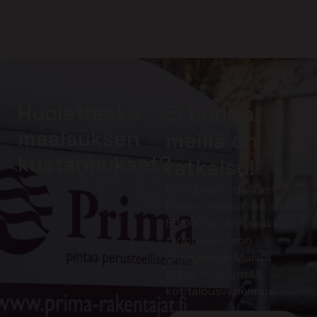
Huolettaako
Ei huolta,
maalauksen
meillä on
kustannukset?
ratkaisu!
Meiltä saat edullisen
Prima-rahoituksen jopa
50 000 euroon saakka
tarjouksen teon
yhteydessä. Muista
lisäksi hyödyntää
kotitalousvähennys.