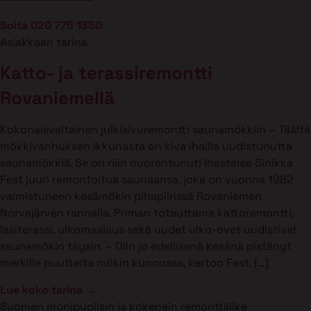
Soita 020 775 1350
Asiakkaan tarina
Katto- ja terassiremontti
Rovaniemellä
Kokonaisvaltainen julkisivuremontti saunamökkiin – Täältä
mökkivanhuksen ikkunasta on kiva ihailla uudistunutta
saunamökkiä. Se on niin nuorentunut! Ihastelee Sinikka
Fest juuri remontoitua saunaansa, joka on vuonna 1982
valmistuneen kesämökin pihapiirissä Rovaniemen
Norvajärven rannalla. Priman toteuttama kattoremontti,
lasiterassi, ulkomaalaus sekä uudet ulko-ovet uudistivat
saunamökin täysin. – Olin jo edellisenä kesänä pistänyt
merkille puutteita mökin kunnossa, kertoo Fest. […]
Lue koko tarina →
Suomen monipuolisin ja kokenein remonttiliike