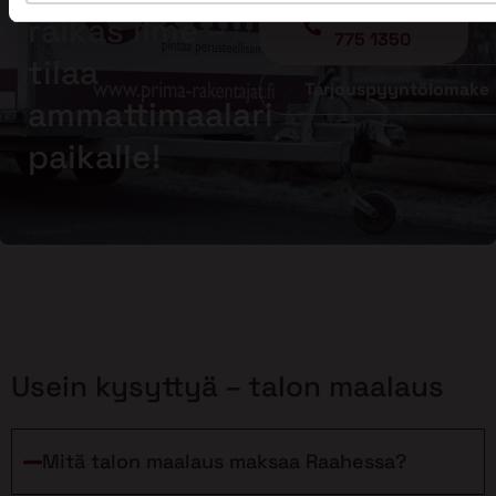
Soita - 020
raikas ilme –
775 1350
tilaa
Tarjouspyyntölomake
ammattimaalari
paikalle!
Usein kysyttyä – talon maalaus
Mitä talon maalaus maksaa Raahessa?