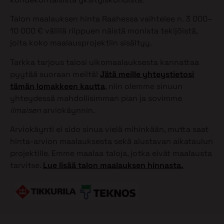
Talon maalauksen hinta Raahessa vaihtelee n. 3 000–
10 000 € välillä riippuen näistä monista tekijöistä,
joita koko maalausprojektiin sisältyy.
Tarkka tarjous talosi ulkomaalauksesta kannattaa
pyytää suoraan meiltä!
Jätä meille yhteystietosi
tämän lomakkeen kautta
, niin olemme sinuun
yhteydessä mahdollisimman pian ja sovimme
ilmaisen
arviokäynnin.
Arviokäynti ei sido sinua vielä mihinkään, mutta saat
hinta-arvion maalauksesta sekä alustavan aikataulun
projektille. Emme maalaa taloja, jotka eivät maalausta
tarvitse.
Lue lisää talon maalauksen hinnasta.