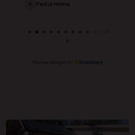
Pauli ja Helena
H
Page 2 of 37
2 / 37
Review widget
by
trustmary