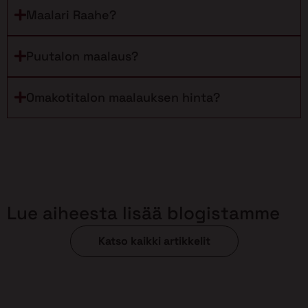
Maalari Raahe?
Puutalon maalaus?
Omakotitalon maalauksen hinta?
Lue aiheesta lisää blogistamme
Katso kaikki artikkelit