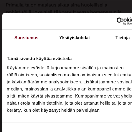
Primalla talon maalaus alkaa aina huolellisella
pohjatyöllä, joka sisältää tarvittaessa homepesun ja
vanhan maalin poiston. Näin varmistamme, että
maalipinta tarttuu kunnolla ja kestää pitkään.
Maalaamme puhdistetun ulkoverhouksen
Suostumus
Yksityiskohdat
Tietoja
valitsemallasi värillä jopa kahteen kertaan. Tällöin
voimme taata parhaan mahdollisen lopputuloksen.
Teemme talon maalaukset pelkästään pensselillä ja
Tämä sivusto käyttää evästeitä
käsin maalaten. Näin saamme tasaisen ja viimeistellyn
Käytämme evästeitä tarjoamamme sisällön ja mainosten
pinnan.
räätälöimiseen, sosiaalisen median ominaisuuksien tukemis
ja kävijämäärämme analysoimiseen. Lisäksi jaamme sosiaal
Pensselillä saadaan ruiskumaalausta tarkempi,
median, mainosalan ja analytiikka-alan kumppaneillemme tie
peittävämpi ja kestävämpi jälki. Siksi luotamme
siitä, miten käytät sivustoamme. Kumppanimme voivat yhdis
ainoastaan tähän perinteiseen työtapaan. Kun talon
näitä tietoja muihin tietoihin, joita olet antanut heille tai joita o
maalaus on tehty oikein, eli pensselimaalauksena,
kerätty, kun olet käyttänyt heidän palvelujaan.
pysyy maalipinta paremmin puhtaana ja säilyttää
ASUNTOMESSUT 2026 · LEMPÄÄLÄ
värinsä sekä pitää talon ulkonäön siistinä.
Prima on mukana
Käyttämästämme maalaustavasta huolimatta talon
Suostumuksen