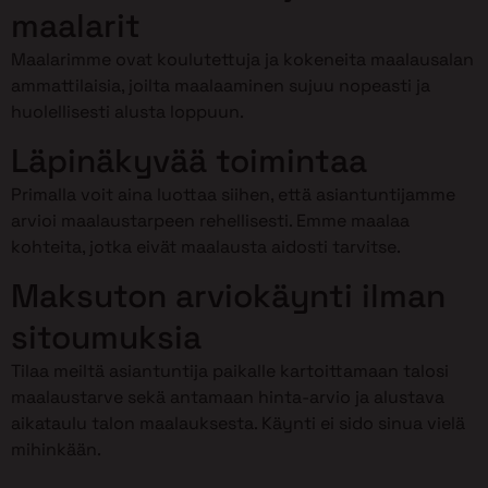
maalarit
Maalarimme ovat koulutettuja ja kokeneita maalausalan
ammattilaisia, joilta maalaaminen sujuu nopeasti ja
huolellisesti alusta loppuun.
Läpinäkyvää toimintaa
Primalla voit aina luottaa siihen, että asiantuntijamme
arvioi maalaustarpeen rehellisesti. Emme maalaa
kohteita, jotka eivät maalausta aidosti tarvitse.
Maksuton arviokäynti ilman
sitoumuksia
Tilaa meiltä asiantuntija paikalle kartoittamaan talosi
maalaustarve sekä antamaan hinta-arvio ja alustava
aikataulu talon maalauksesta. Käynti ei sido sinua vielä
mihinkään.