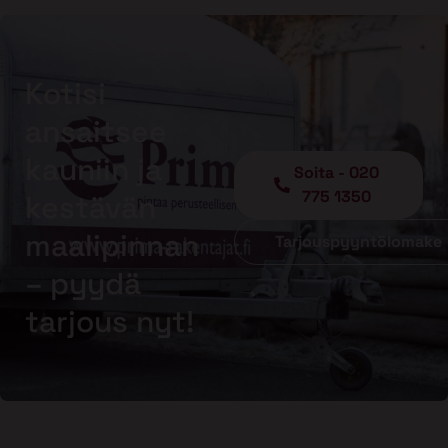
Kotisi
ansaitsee
kauniin ja
Soita - 020
775 1350
kestävän
maalipinnan
Tarjouspyyntölomake
– pyydä
tarjous nyt!