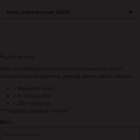
Katso paikkakunnat täältä
Pyydä tarjous
Saat ammattilaisen arvion ja kustannusarvion ilman
sitoutumista. Vastaamme yleensä saman päivän aikana.
✓
Maksuton arvio
✓
Ei sitoumusta
✓
30 v kokemus
"
" näyttää pakolliset kentät
*
Nimi
*