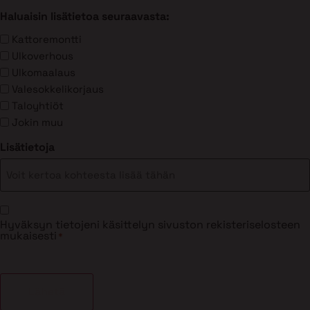
Haluaisin lisätietoa seuraavasta:
Kattoremontti
Ulkoverhous
Ulkomaalaus
Valesokkelikorjaus
Taloyhtiöt
Jokin muu
Lisätietoja
Suostumus
Hyväksyn tietojeni käsittelyn sivuston rekisteriselosteen
*
mukaisesti
*