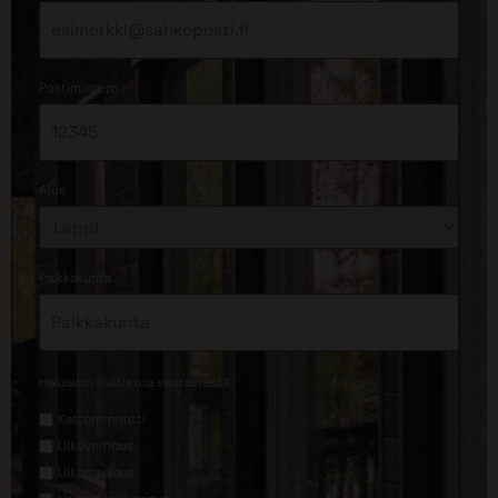
*
Postinumero
*
Alue
*
Paikkakunta
*
Haluaisin lisätietoa seuraavasta
Kattoremontti
Ulkoverhous
Ulkomaalaus