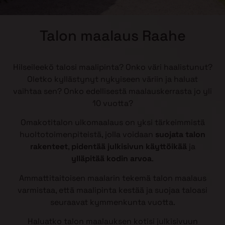
Talon maalaus Raahe
Hilseileekö talosi maalipinta? Onko väri haalistunut?
Oletko kyllästynyt nykyiseen väriin ja haluat
vaihtaa sen? Onko edellisestä maalauskerrasta jo yli
10 vuotta?
Omakotitalon ulkomaalaus on yksi tärkeimmistä
huoltotoimenpiteistä, jolla voidaan
suojata talon
rakenteet
,
pidentää julkisivun käyttöikää
ja
ylläpitää kodin arvoa
.
Ammattitaitoisen maalarin tekemä talon maalaus
varmistaa, että maalipinta kestää ja suojaa taloasi
seuraavat kymmenkunta vuotta.
Haluatko talon maalauksen kotisi julkisivuun