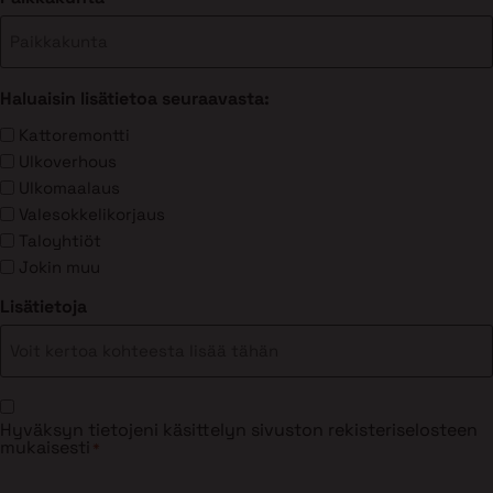
Haluaisin lisätietoa seuraavasta:
Kattoremontti
Ulkoverhous
Ulkomaalaus
Valesokkelikorjaus
Taloyhtiöt
Jokin muu
Lisätietoja
Suostumus
Hyväksyn tietojeni käsittelyn sivuston rekisteriselosteen
*
mukaisesti
*