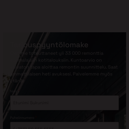
Tarjouspyyntölomake
Olemme toteuttaneet yli 33 000 remonttia
suomalaisiin kotitalouksiin. Kuntoarvio on
vaivaton tapa aloittaa remontin suunnittelu. Saat
ammattilaisen heti avuksesi. Palvelemme myös
etänä!
*
Nimi
*
Puhelinnumero