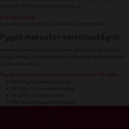
maalattu 1970-luvun alkupuolella […]
Lue koko tarina →
Suomen monipuolisin ja kokenein remonttiliike
Pyydä maksuton kartoituskäynti
Ammattilaisemme arvioi kohteen, ehdottaa ratkaisut ja
antaa selkeän kustannusarvion. Käynti on aina maksuton
ja sitoumukseton.
Pyydä maksuton kartoituskäynti
Soita 020 775 1350
99 %
Tyytyväiset asiakkaat
34 642+
Kunnostettua kotia
13 038+
Uusittua kattoa
100
Alan huippuammattilaista