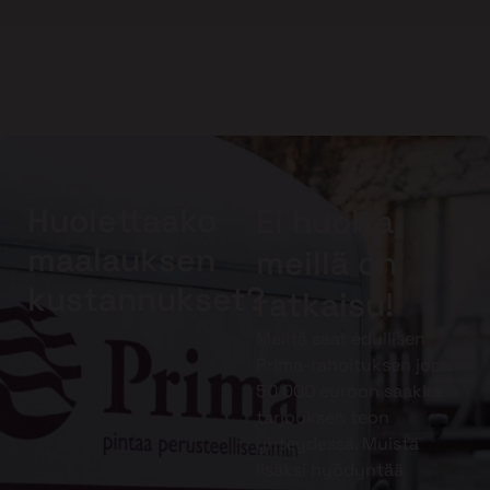
Huolettaako
Ei huolta,
maalauksen
meillä on
kustannukset?
ratkaisu!
Meiltä saat edullisen
Prima-rahoituksen jopa
50 000 euroon saakka
tarjouksen teon
yhteydessä. Muista
lisäksi hyödyntää