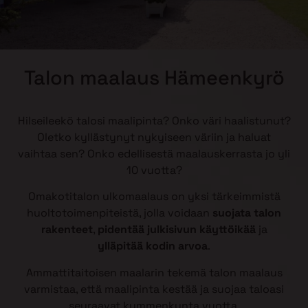
Talon maalaus Hämeenkyrö
Hilseileekö talosi maalipinta? Onko väri haalistunut?
Oletko kyllästynyt nykyiseen väriin ja haluat
vaihtaa sen? Onko edellisestä maalauskerrasta jo yli
10 vuotta?
Omakotitalon ulkomaalaus on yksi tärkeimmistä
huoltotoimenpiteistä, jolla voidaan
suojata talon
rakenteet
,
pidentää julkisivun käyttöikää
ja
ylläpitää kodin arvoa
.
Ammattitaitoisen maalarin tekemä talon maalaus
varmistaa, että maalipinta kestää ja suojaa taloasi
seuraavat kymmenkunta vuotta.