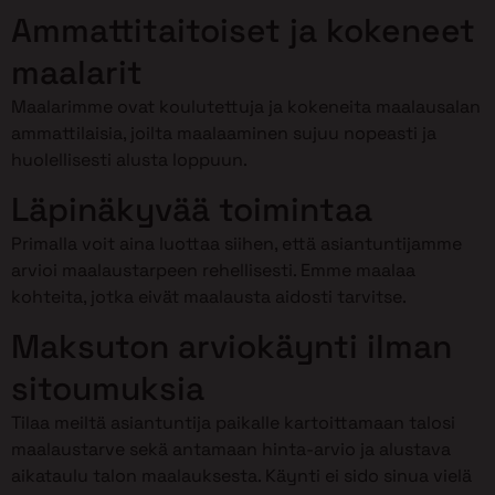
Ammattitaitoiset ja kokeneet
maalarit
Maalarimme ovat koulutettuja ja kokeneita maalausalan
ammattilaisia, joilta maalaaminen sujuu nopeasti ja
huolellisesti alusta loppuun.
Läpinäkyvää toimintaa
Primalla voit aina luottaa siihen, että asiantuntijamme
arvioi maalaustarpeen rehellisesti. Emme maalaa
kohteita, jotka eivät maalausta aidosti tarvitse.
Maksuton arviokäynti ilman
sitoumuksia
Tilaa meiltä asiantuntija paikalle kartoittamaan talosi
maalaustarve sekä antamaan hinta-arvio ja alustava
aikataulu talon maalauksesta. Käynti ei sido sinua vielä