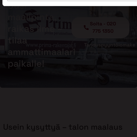
Uusi
maalipinta,
Soita - 020
raikas ilme –
775 1350
tilaa
Tarjouspyyntölomake
ammattimaalari
paikalle!
Usein kysyttyä – talon maalaus