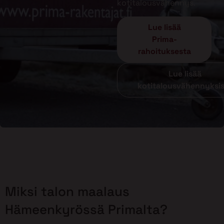
kotitalousvähennys.
Lue lisää
Prima-
rahoituksesta
Lue lisää
kotitalousvähennyksi
Miksi talon maalaus
Hämeenkyrössä Primalta?