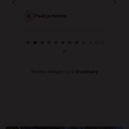
Pauli ja Helena
H
Page 2 of 37
2 / 37
Review widget
by
trustmary