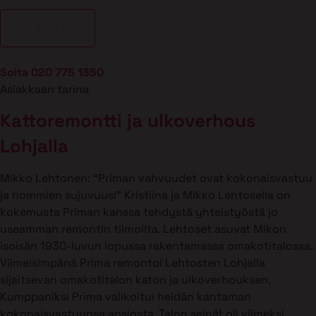
Soita 020 775 1350
Asiakkaan tarina
Kattoremontti ja ulkoverhous
Lohjalla
Mikko Lehtonen: “Priman vahvuudet ovat kokonaisvastuu
ja hommien sujuvuus!” Kristiina ja Mikko Lehtosella on
kokemusta Priman kanssa tehdystä yhteistyöstä jo
useamman remontin tiimoilta. Lehtoset asuvat Mikon
isoisän 1930-luvun lopussa rakentamassa omakotitalossa.
Viimeisimpänä Prima remontoi Lehtosten Lohjalla
sijaitsevan omakotitalon katon ja ulkoverhouksen.
Kumppaniksi Prima valikoitui heidän kantaman
kokonaisvastuunsa ansiosta. Talon seinät oli viimeksi