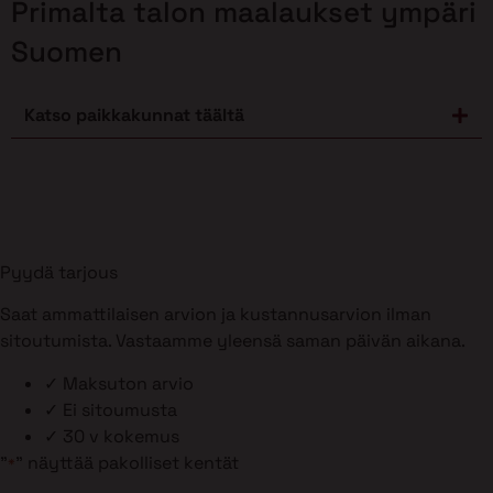
Primalta talon maalaukset ympäri
Suomen
Katso paikkakunnat täältä
Pyydä tarjous
Saat ammattilaisen arvion ja kustannusarvion ilman
sitoutumista. Vastaamme yleensä saman päivän aikana.
✓
Maksuton arvio
✓
Ei sitoumusta
✓
30 v kokemus
"
" näyttää pakolliset kentät
*