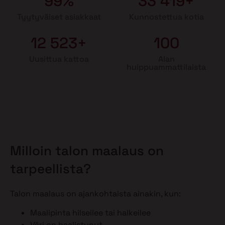
99%
33 419+
Tyytyväiset asiakkaat
Kunnostettua kotia
12 523+
100
Uusittua kattoa
Alan
huippuammattilaista
Milloin talon maalaus on
tarpeellista?
Talon maalaus on ajankohtaista ainakin, kun:
Maalipinta hilseilee tai halkeilee
Väri on haalistunut