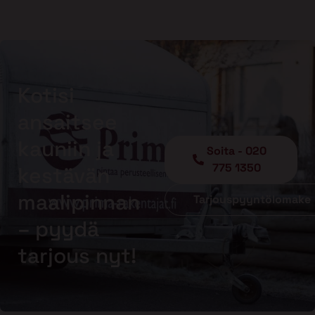
Kotisi
ansaitsee
kauniin ja
Soita - 020
775 1350
kestävän
maalipinnan
Tarjouspyyntölomake
– pyydä
tarjous nyt!