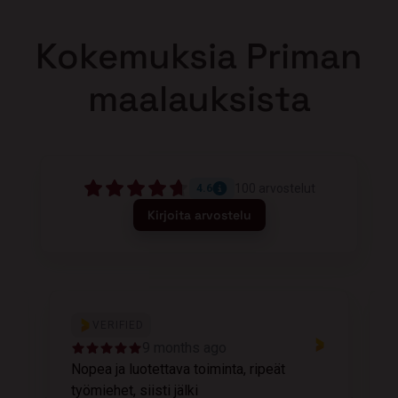
Kokemuksia Priman
maalauksista
100
arvostelut
4.6
Kirjoita arvostelu
VERIFIED
9 months ago
Nopea ja luotettava toiminta, ripeät
M
työmiehet, siisti jälki
v