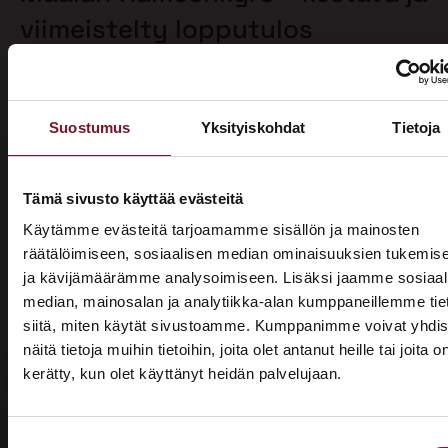
viimeistelty lopputulos
Primalla talon maalaus alkaa aina huolellisella
pohjatyöllä, joka sisältää tarvittaessa homepesun ja
vanhan maalin poiston. Näin varmistamme, että
Suostumus
Yksityiskohdat
Tietoja
maalipinta tarttuu kunnolla ja kestää pitkään.
Maalaamme puhdistetun ulkoverhouksen
valitsemallasi värillä jopa kahteen kertaan. Tällöin
Tämä sivusto käyttää evästeitä
voimme taata parhaan mahdollisen lopputuloksen.
Käytämme evästeitä tarjoamamme sisällön ja mainosten
Teemme talon maalaukset pelkästään pensselillä ja
räätälöimiseen, sosiaalisen median ominaisuuksien tukemis
käsin maalaten. Näin saamme tasaisen ja viimeistellyn
ja kävijämäärämme analysoimiseen. Lisäksi jaamme sosiaal
pinnan.
median, mainosalan ja analytiikka-alan kumppaneillemme tie
siitä, miten käytät sivustoamme. Kumppanimme voivat yhdis
Pensselillä saadaan ruiskumaalausta tarkempi,
näitä tietoja muihin tietoihin, joita olet antanut heille tai joita o
peittävämpi ja kestävämpi jälki. Siksi luotamme
kerätty, kun olet käyttänyt heidän palvelujaan.
ainoastaan tähän perinteiseen työtapaan. Kun talon
ASUNTOMESSUT 2026 · LEMPÄÄLÄ
maalaus on tehty oikein, eli pensselimaalauksena,
Prima on mukana
pysyy maalipinta paremmin puhtaana ja säilyttää
Suostumuksen
värinsä sekä pitää talon ulkonäön siistinä.