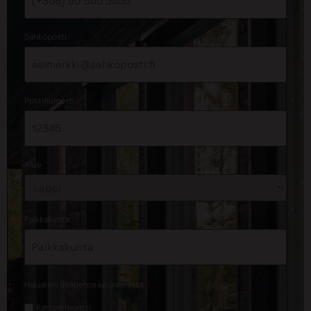
*
Sähköposti
*
Postinumero
*
Alue
*
Paikkakunta
*
Haluaisin lisätietoa seuraavasta
Kattoremontti