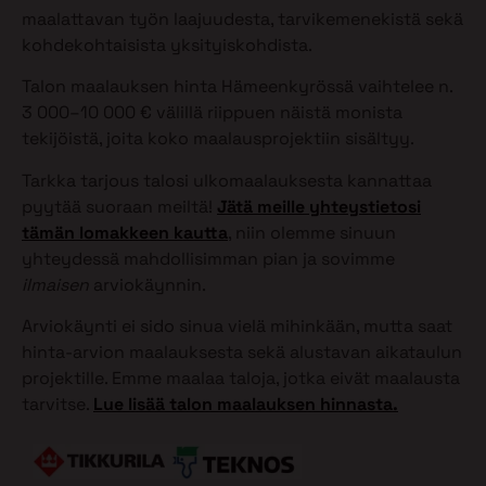
maalattavan työn laajuudesta, tarvikemenekistä sekä
kohdekohtaisista yksityiskohdista.
Talon maalauksen hinta Hämeenkyrössä vaihtelee n.
3 000–10 000 € välillä riippuen näistä monista
tekijöistä, joita koko maalausprojektiin sisältyy.
Tarkka tarjous talosi ulkomaalauksesta kannattaa
pyytää suoraan meiltä!
Jätä meille yhteystietosi
tämän lomakkeen kautta
, niin olemme sinuun
yhteydessä mahdollisimman pian ja sovimme
ilmaisen
arviokäynnin.
Arviokäynti ei sido sinua vielä mihinkään, mutta saat
hinta-arvion maalauksesta sekä alustavan aikataulun
projektille. Emme maalaa taloja, jotka eivät maalausta
tarvitse.
Lue lisää talon maalauksen hinnasta.