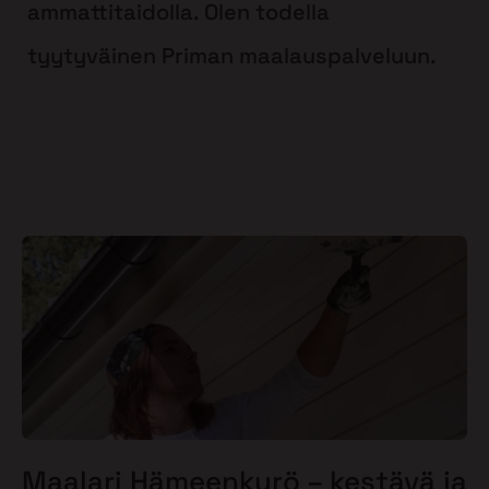
ammattitaidolla. Olen todella
tyytyväinen Priman maalauspalveluun.
Maalari Hämeenkyrö – kestävä ja