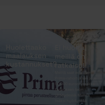
Huolettaako
Ei huolta,
maalauksen
meillä on
kustannukset?
ratkaisu!
Meiltä saat edullisen
Prima-rahoituksen jopa
50 000 euroon saakka
tarjouksen teon
yhteydessä. Muista
lisäksi hyödyntää