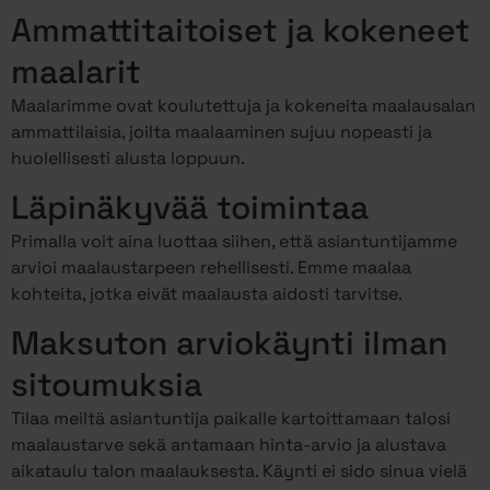
Ammattitaitoiset ja kokeneet
maalarit
Maalarimme ovat koulutettuja ja kokeneita maalausalan
ammattilaisia, joilta maalaaminen sujuu nopeasti ja
huolellisesti alusta loppuun.
Läpinäkyvää toimintaa
Primalla voit aina luottaa siihen, että asiantuntijamme
arvioi maalaustarpeen rehellisesti. Emme maalaa
kohteita, jotka eivät maalausta aidosti tarvitse.
Maksuton arviokäynti ilman
sitoumuksia
Tilaa meiltä asiantuntija paikalle kartoittamaan talosi
maalaustarve sekä antamaan hinta-arvio ja alustava
aikataulu talon maalauksesta. Käynti ei sido sinua vielä