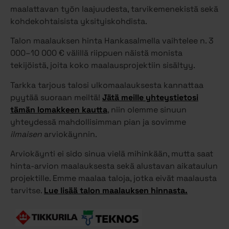
maalattavan työn laajuudesta, tarvikemenekistä sekä
kohdekohtaisista yksityiskohdista.
Talon maalauksen hinta Hankasalmella vaihtelee n. 3
000–10 000 € välillä riippuen näistä monista
tekijöistä, joita koko maalausprojektiin sisältyy.
Tarkka tarjous talosi ulkomaalauksesta kannattaa
pyytää suoraan meiltä!
Jätä meille yhteystietosi
tämän lomakkeen kautta
, niin olemme sinuun
yhteydessä mahdollisimman pian ja sovimme
ilmaisen
arviokäynnin.
Arviokäynti ei sido sinua vielä mihinkään, mutta saat
hinta-arvion maalauksesta sekä alustavan aikataulun
projektille. Emme maalaa taloja, jotka eivät maalausta
tarvitse.
Lue lisää talon maalauksen hinnasta.