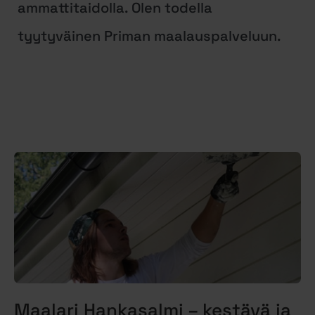
ammattitaidolla. Olen todella
tyytyväinen Priman maalauspalveluun.
Maalari Hankasalmi – kestävä ja