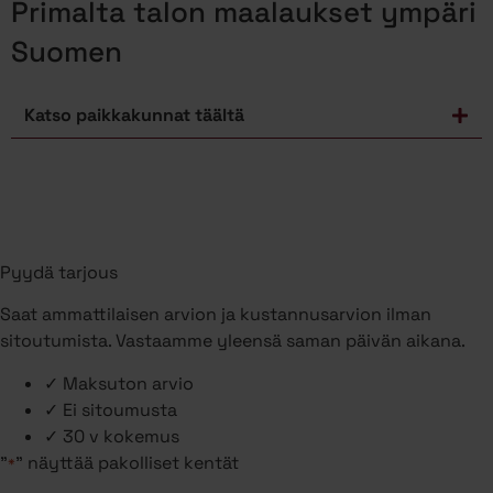
Primalta talon maalaukset ympäri
Suomen
Katso paikkakunnat täältä
Pyydä tarjous
Saat ammattilaisen arvion ja kustannusarvion ilman
sitoutumista. Vastaamme yleensä saman päivän aikana.
✓
Maksuton arvio
✓
Ei sitoumusta
✓
30 v kokemus
"
" näyttää pakolliset kentät
*