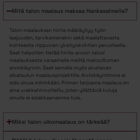
Mitä talon maalaus maksaa Hankasalmella?
Talon maalauksen hinta määräytyy työn
laajuuden, tarvikemenekin sekä maalattavasta
kohteesta riippuvien yksityiskohtien perusteella.
Saat helpoiten tietää hinta-arvion talosi
maalauksesta varaamalla meiltä maksuttoman
arviokäynnin. Saat samalla myös alustavan
aikataulun maalausprojektille. Arviokäyntimme ei
sido sinua mihinkään. Priman tarjoama maalaus on
aina urakkahinnoiteltu, joten yllättäviä kuluja
sinulle ei asiakkaanamme tule.
Miksi talon ulkomaalaus on tärkeää?