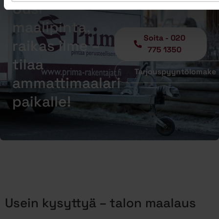
Uusi
maalipinta,
Soita - 020
raikas ilme –
775 1350
tilaa
Tarjouspyyntölomake
ammattimaalari
paikalle!
Usein kysyttyä – talon maalaus