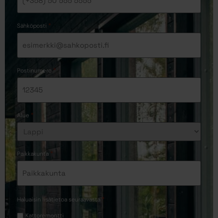
*
Sähköposti
*
Postinumero
*
Alue
*
Paikkakunta
*
Haluaisin lisätietoa seuraavasta
Kattoremontti