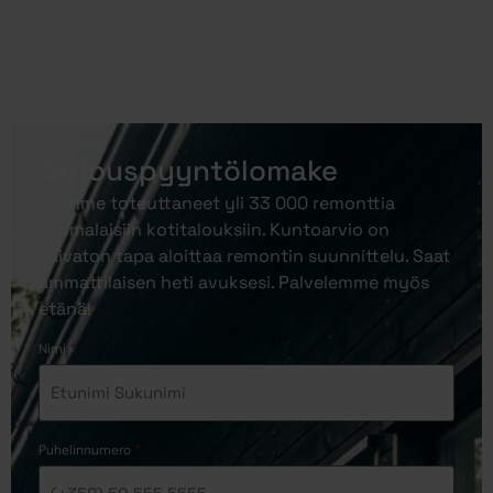
Tarjouspyyntölomake
Olemme toteuttaneet yli 33 000 remonttia
suomalaisiin kotitalouksiin. Kuntoarvio on
vaivaton tapa aloittaa remontin suunnittelu. Saat
ammattilaisen heti avuksesi. Palvelemme myös
etänä!
*
Nimi
*
Puhelinnumero