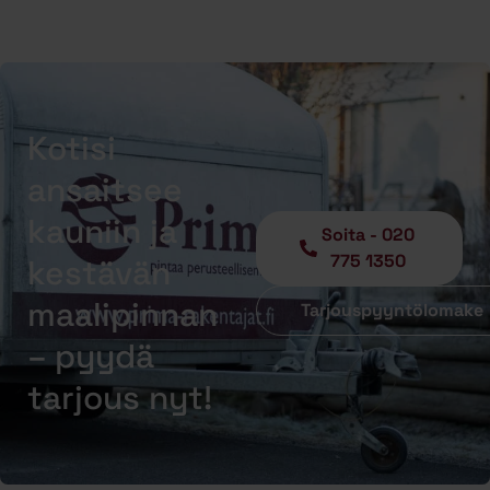
Kotisi
ansaitsee
kauniin ja
Soita - 020
775 1350
kestävän
maalipinnan
Tarjouspyyntölomake
– pyydä
tarjous nyt!