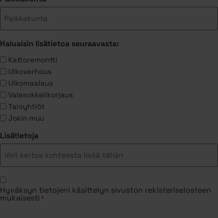
Haluaisin lisätietoa seuraavasta:
Kattoremontti
Ulkoverhous
Ulkomaalaus
Valesokkelikorjaus
Taloyhtiöt
Jokin muu
Lisätietoja
Suostumus
Hyväksyn tietojeni käsittelyn sivuston rekisteriselosteen
*
mukaisesti
*