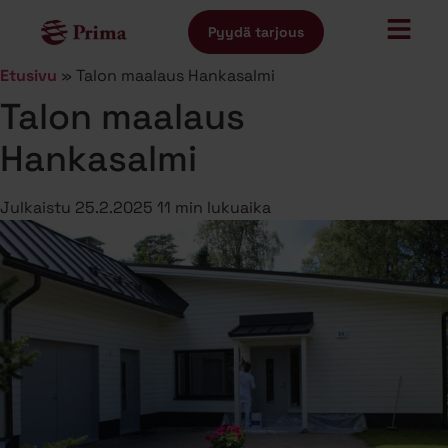
Pyydä tarjous
Etusivu
»
Talon maalaus Hankasalmi
Talon maalaus
Hankasalmi
Julkaistu
25.2.2025
11 min lukuaika