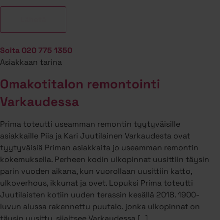
Soita 020 775 1350
Asiakkaan tarina
Omakotitalon remontointi
Varkaudessa
Prima toteutti useamman remontin tyytyväisille
asiakkaille Piia ja Kari Juutilainen Varkaudesta ovat
tyytyväisiä Priman asiakkaita jo useamman remontin
kokemuksella. Perheen kodin ulkopinnat uusittiin täysin
parin vuoden aikana, kun vuorollaan uusittiin katto,
ulkoverhous, ikkunat ja ovet. Lopuksi Prima toteutti
Juutilaisten kotiin uuden terassin kesällä 2018. 1900-
luvun alussa rakennettu puutalo, jonka ulkopinnat on
täysin uusittu, sijaitsee Varkaudessa […]