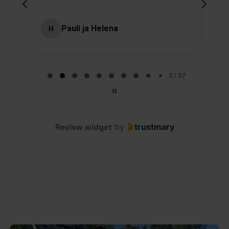
Pauli ja Helena
H
Page 2 of 37
2 / 37
Review widget
by
trustmary