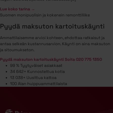
Lue koko tarina →
Suomen monipuolisin ja kokenein remonttiliike
Pyydä maksuton kartoituskäynti
Ammattilaisemme arvioi kohteen, ehdottaa ratkaisut ja
antaa selkeän kustannusarvion. Käynti on aina maksuton
ja sitoumukseton.
Pyydä maksuton kartoituskäynti
Soita 020 775 1350
99 %
Tyytyväiset asiakkaat
34 642+
Kunnostettua kotia
13 038+
Uusittua kattoa
100
Alan huippuammattilaista