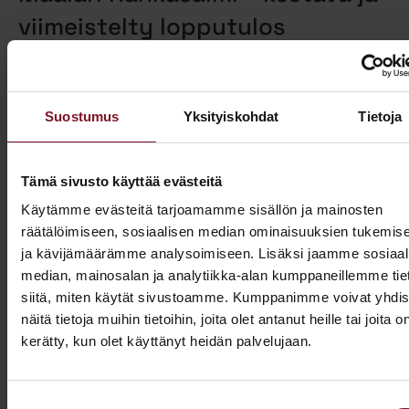
viimeistelty lopputulos
Primalla talon maalaus alkaa aina huolellisella
pohjatyöllä, joka sisältää tarvittaessa homepesun ja
vanhan maalin poiston. Näin varmistamme, että
Suostumus
Yksityiskohdat
Tietoja
maalipinta tarttuu kunnolla ja kestää pitkään.
Maalaamme puhdistetun ulkoverhouksen
valitsemallasi värillä jopa kahteen kertaan. Tällöin
Tämä sivusto käyttää evästeitä
voimme taata parhaan mahdollisen lopputuloksen.
Käytämme evästeitä tarjoamamme sisällön ja mainosten
Teemme talon maalaukset pelkästään pensselillä ja
räätälöimiseen, sosiaalisen median ominaisuuksien tukemis
käsin maalaten. Näin saamme tasaisen ja viimeistellyn
ja kävijämäärämme analysoimiseen. Lisäksi jaamme sosiaal
pinnan.
median, mainosalan ja analytiikka-alan kumppaneillemme tie
siitä, miten käytät sivustoamme. Kumppanimme voivat yhdis
Pensselillä saadaan ruiskumaalausta tarkempi,
näitä tietoja muihin tietoihin, joita olet antanut heille tai joita o
peittävämpi ja kestävämpi jälki. Siksi luotamme
kerätty, kun olet käyttänyt heidän palvelujaan.
ainoastaan tähän perinteiseen työtapaan. Kun talon
maalaus on tehty oikein, eli pensselimaalauksena,
pysyy maalipinta paremmin puhtaana ja säilyttää
Suostumuksen
värinsä sekä pitää talon ulkonäön siistinä.