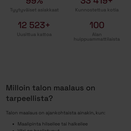
99%
33 419+
Tyytyväiset asiakkaat
Kunnostettua kotia
12 523+
100
Uusittua kattoa
Alan
huippuammattilaista
Milloin talon maalaus on
tarpeellista?
Talon maalaus on ajankohtaista ainakin, kun:
Maalipinta hilseilee tai halkeilee
Väri on haalistunut