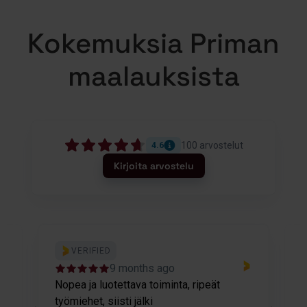
Kokemuksia Priman
maalauksista
100
arvostelut
4.6
Kirjoita arvostelu
VERIFIED
9 months ago
Nopea ja luotettava toiminta, ripeät
M
työmiehet, siisti jälki
v