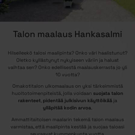
Talon maalaus Hankasalmi
Hilseileekö talosi maalipinta? Onko väri haalistunut?
Oletko kyllästynyt nykyiseen väriin ja haluat
vaihtaa sen? Onko edellisestä maalauskerrasta jo yli
10 vuotta?
Omakotitalon ulkomaalaus on yksi tärkeimmistä
huoltotoimenpiteistä, jolla voidaan
suojata talon
rakenteet
,
pidentää julkisivun käyttöikää
ja
ylläpitää kodin arvoa
.
Ammattitaitoisen maalarin tekemä talon maalaus
varmistaa, että maalipinta kestää ja suojaa taloasi
seuraavat kymmenkunta vuotta.