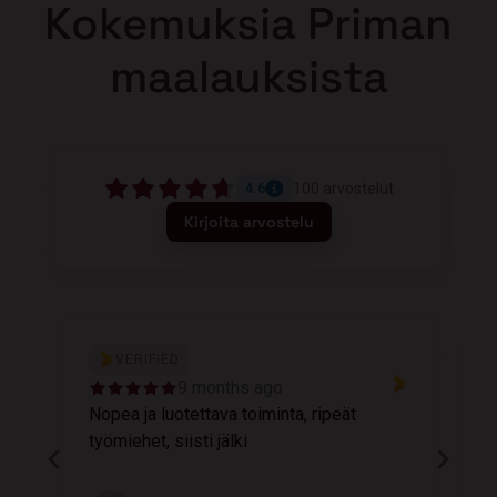
Kokemuksia Priman
maalauksista
100
arvostelut
4.6
Kirjoita arvostelu
VERIFIED
9 months ago
Nopea ja luotettava toiminta, ripeät
M
työmiehet, siisti jälki
v