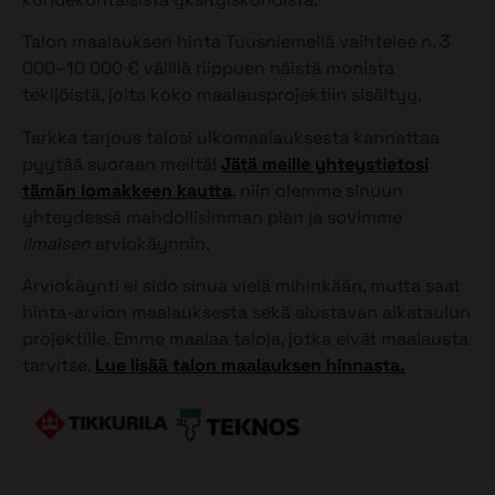
Talon maalauksen hinta Tuusniemellä vaihtelee n. 3
000–10 000 € välillä riippuen näistä monista
tekijöistä, joita koko maalausprojektiin sisältyy.
Tarkka tarjous talosi ulkomaalauksesta kannattaa
pyytää suoraan meiltä!
Jätä meille yhteystietosi
tämän lomakkeen kautta
, niin olemme sinuun
yhteydessä mahdollisimman pian ja sovimme
ilmaisen
arviokäynnin.
Arviokäynti ei sido sinua vielä mihinkään, mutta saat
hinta-arvion maalauksesta sekä alustavan aikataulun
projektille. Emme maalaa taloja, jotka eivät maalausta
tarvitse.
Lue lisää talon maalauksen hinnasta.