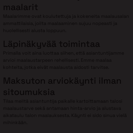
maalarit
Maalarimme ovat koulutettuja ja kokeneita maalausalan
ammattilaisia, joilta maalaaminen sujuu nopeasti ja
huolellisesti alusta loppuun.
Läpinäkyvää toimintaa
Primalla voit aina luottaa siihen, että asiantuntijamme
arvioi maalaustarpeen rehellisesti. Emme maalaa
kohteita, jotka eivät maalausta aidosti tarvitse.
Maksuton arviokäynti ilman
sitoumuksia
Tilaa meiltä asiantuntija paikalle kartoittamaan talosi
maalaustarve sekä antamaan hinta-arvio ja alustava
aikataulu talon maalauksesta. Käynti ei sido sinua vielä
mihinkään.