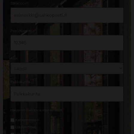
*
Sähköposti
*
Postinumero
*
Alue
*
Paikkakunta
*
Haluaisin lisätietoa seuraavasta
Kattoremontti
Ulkoverhous