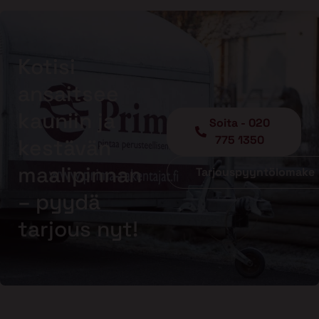
Kotisi
ansaitsee
kauniin ja
Soita - 020
775 1350
kestävän
maalipinnan
Tarjouspyyntölomake
– pyydä
tarjous nyt!