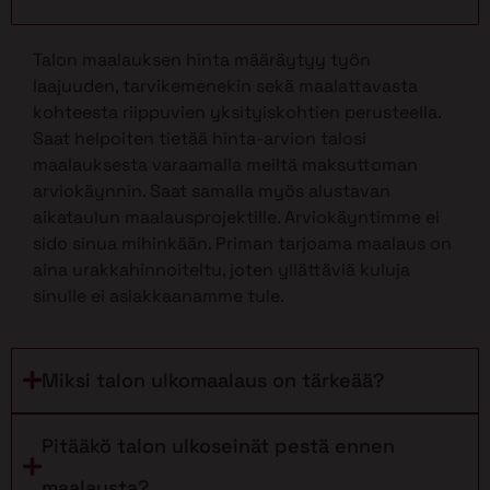
Talon maalauksen hinta määräytyy työn
laajuuden, tarvikemenekin sekä maalattavasta
kohteesta riippuvien yksityiskohtien perusteella.
Saat helpoiten tietää hinta-arvion talosi
maalauksesta varaamalla meiltä maksuttoman
arviokäynnin. Saat samalla myös alustavan
aikataulun maalausprojektille. Arviokäyntimme ei
sido sinua mihinkään. Priman tarjoama maalaus on
aina urakkahinnoiteltu, joten yllättäviä kuluja
sinulle ei asiakkaanamme tule.
Miksi talon ulkomaalaus on tärkeää?
Pitääkö talon ulkoseinät pestä ennen
maalausta?