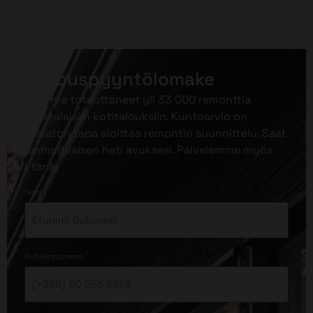
Tarjouspyyntölomake
Olemme toteuttaneet yli 33 000 remonttia
suomalaisiin kotitalouksiin. Kuntoarvio on
vaivaton tapa aloittaa remontin suunnittelu. Saat
ammattilaisen heti avuksesi. Palvelemme myös
etänä!
*
Nimi
*
Puhelinnumero