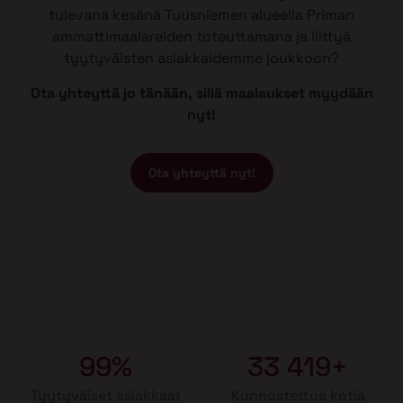
tulevana kesänä Tuusniemen alueella Priman
ammattimaalareiden toteuttamana ja liittyä
tyytyväisten asiakkaidemme joukkoon?
Ota yhteyttä jo tänään, sillä maalaukset myydään
nyt!
Ota yhteyttä nyt!
99%
33 419+
Tyytyväiset asiakkaat
Kunnostettua kotia