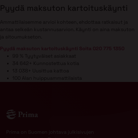
Pyydä maksuton kartoituskäynti
Ammattilaisemme arvioi kohteen, ehdottaa ratkaisut ja
antaa selkeän kustannusarvion. Käynti on aina maksuton
ja sitoumukseton.
Pyydä maksuton kartoituskäynti
Soita 020 775 1350
99 %
Tyytyväiset asiakkaat
34 642+
Kunnostettua kotia
13 038+
Uusittua kattoa
100
Alan huippuammattilaista
Prima on Suomen johtava julkisivujen