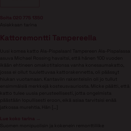
Soita 020 775 1350
Asiakkaan tarina
Kattoremontti Tampereella
Uusi komea katto Ala-Pispalaan! Tampereen Ala-Pispalassa
asuva Michael Rossing havaitsi, että hänen 100 vuoden
ikään ehtineen omakotitalonsa vanha konesaumakatto,
jossa ei ollut tuulettuvaa kattorakennetta, oli päässyt
hiukan vuotamaan. Kantaviin rakenteisiin oli jo tullut
ensimmäisiä merkkejä kosteusvauriosta. Micke päätti, että
katto tulee uusia perusteellisesti, jotta ongelmista
päästään lopullisesti eroon, eikä asiaa tarvitsisi enää
jatkossa murehtia. Hän […]
Lue koko tarina →
Suomen monipuolisin ja kokenein remonttiliike