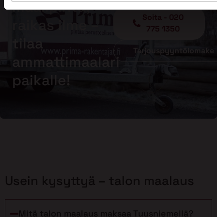
maalipinta,
Soita - 020
raikas ilme –
775 1350
tilaa
Tarjouspyyntölomake
ammattimaalari
paikalle!
Usein kysyttyä – talon maalaus
Mitä talon maalaus maksaa Tuusniemellä?