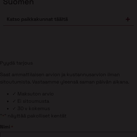
Suomen
Katso paikkakunnat täältä
Pyydä tarjous
Saat ammattilaisen arvion ja kustannusarvion ilman
sitoutumista. Vastaamme yleensä saman päivän aikana.
✓
Maksuton arvio
✓
Ei sitoumusta
✓
30 v kokemus
"
" näyttää pakolliset kentät
*
Nimi
*