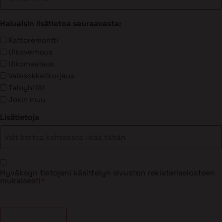
Haluaisin lisätietoa seuraavasta:
Kattoremontti
Ulkoverhous
Ulkomaalaus
Valesokkelikorjaus
Taloyhtiöt
Jokin muu
Lisätietoja
Suostumus
Hyväksyn tietojeni käsittelyn sivuston rekisteriselosteen
*
mukaisesti
*