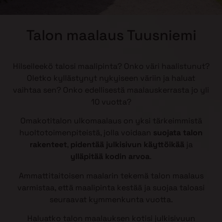
Talon maalaus Tuusniemi
Hilseileekö talosi maalipinta? Onko väri haalistunut?
Oletko kyllästynyt nykyiseen väriin ja haluat
vaihtaa sen? Onko edellisestä maalauskerrasta jo yli
10 vuotta?
Omakotitalon ulkomaalaus on yksi tärkeimmistä
huoltotoimenpiteistä, jolla voidaan
suojata talon
rakenteet
,
pidentää julkisivun käyttöikää
ja
ylläpitää kodin arvoa
.
Ammattitaitoisen maalarin tekemä talon maalaus
varmistaa, että maalipinta kestää ja suojaa taloasi
seuraavat kymmenkunta vuotta.
Haluatko talon maalauksen kotisi julkisivuun