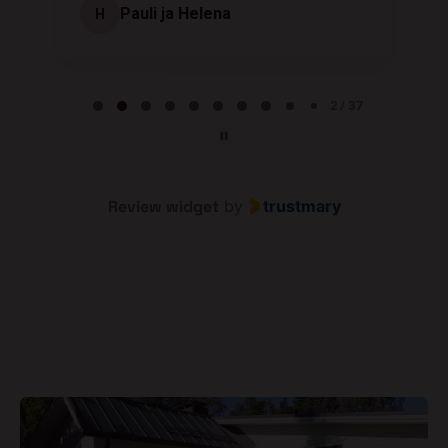
Pauli ja Helena
H
Page 2 of 37
2 / 37
Review widget
by
trustmary