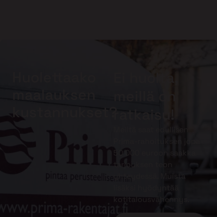
Huolettaako
Ei huolta,
maalauksen
meillä on
kustannukset?
ratkaisu!
Meiltä saat edullisen
Prima-rahoituksen jopa
50 000 euroon saakka
tarjouksen teon
yhteydessä. Muista
lisäksi hyödyntää
kotitalousvähennys.