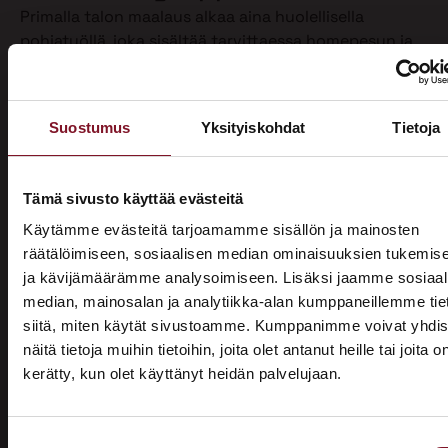
Primalla talon maalaus alkaa aina huolellisella
pohjatyöllä, joka sisältää tarvittaessa homepesun ja
vanhan maalin poiston. Näin varmistamme, että
maalipinta tarttuu kunnolla ja kestää pitkään.
Maalaamme puhdistetun ulkoverhouksen
Suostumus
Yksityiskohdat
Tietoja
valitsemallasi värillä jopa kahteen kertaan. Tällöin
voimme taata parhaan mahdollisen lopputuloksen.
Teemme talon maalaukset pelkästään pensselillä ja
Tämä sivusto käyttää evästeitä
käsin maalaten. Näin saamme tasaisen ja viimeistellyn
Käytämme evästeitä tarjoamamme sisällön ja mainosten
pinnan.
räätälöimiseen, sosiaalisen median ominaisuuksien tukemis
ja kävijämäärämme analysoimiseen. Lisäksi jaamme sosiaal
Pensselillä saadaan ruiskumaalausta tarkempi,
median, mainosalan ja analytiikka-alan kumppaneillemme tie
peittävämpi ja kestävämpi jälki. Siksi luotamme
siitä, miten käytät sivustoamme. Kumppanimme voivat yhdis
ainoastaan tähän perinteiseen työtapaan. Kun talon
näitä tietoja muihin tietoihin, joita olet antanut heille tai joita o
maalaus on tehty oikein, eli pensselimaalauksena,
kerätty, kun olet käyttänyt heidän palvelujaan.
pysyy maalipinta paremmin puhtaana ja säilyttää
ASUNTOMESSUT 2026 · LEMPÄÄLÄ
värinsä sekä pitää talon ulkonäön siistinä.
Prima on mukana
Käyttämästämme maalaustavasta huolimatta talon
Suostumuksen