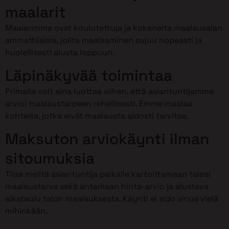
maalarit
Maalarimme ovat koulutettuja ja kokeneita maalausalan
ammattilaisia, joilta maalaaminen sujuu nopeasti ja
huolellisesti alusta loppuun.
Läpinäkyvää toimintaa
Primalla voit aina luottaa siihen, että asiantuntijamme
arvioi maalaustarpeen rehellisesti. Emme maalaa
kohteita, jotka eivät maalausta aidosti tarvitse.
Maksuton arviokäynti ilman
sitoumuksia
Tilaa meiltä asiantuntija paikalle kartoittamaan talosi
maalaustarve sekä antamaan hinta-arvio ja alustava
aikataulu talon maalauksesta. Käynti ei sido sinua vielä
mihinkään.