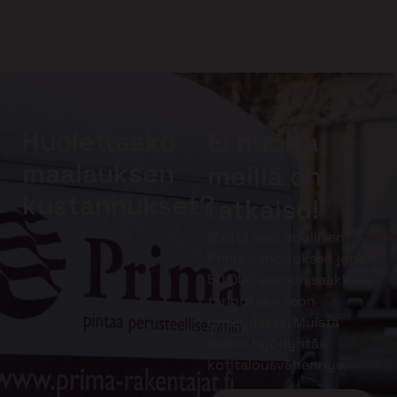
Huolettaako
Ei huolta,
maalauksen
meillä on
kustannukset?
ratkaisu!
Meiltä saat edullisen
Prima-rahoituksen jopa
50 000 euroon saakka
tarjouksen teon
yhteydessä. Muista
lisäksi hyödyntää
kotitalousvähennys.