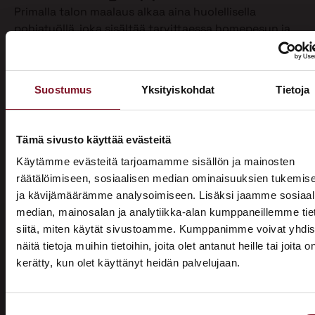
Primalla talon maalaus alkaa aina huolellisella
pohjatyöllä, joka sisältää tarvittaessa homepesun ja
vanhan maalin poiston. Näin varmistamme, että
maalipinta tarttuu kunnolla ja kestää pitkään.
Maalaamme puhdistetun ulkoverhouksen
Suostumus
Yksityiskohdat
Tietoja
valitsemallasi värillä jopa kahteen kertaan. Tällöin
voimme taata parhaan mahdollisen lopputuloksen.
Teemme talon maalaukset pelkästään pensselillä ja
Tämä sivusto käyttää evästeitä
käsin maalaten. Näin saamme tasaisen ja viimeistellyn
Käytämme evästeitä tarjoamamme sisällön ja mainosten
pinnan.
räätälöimiseen, sosiaalisen median ominaisuuksien tukemis
ja kävijämäärämme analysoimiseen. Lisäksi jaamme sosiaal
Pensselillä saadaan ruiskumaalausta tarkempi,
median, mainosalan ja analytiikka-alan kumppaneillemme tie
peittävämpi ja kestävämpi jälki. Siksi luotamme
siitä, miten käytät sivustoamme. Kumppanimme voivat yhdis
ainoastaan tähän perinteiseen työtapaan. Kun talon
näitä tietoja muihin tietoihin, joita olet antanut heille tai joita o
maalaus on tehty oikein, eli pensselimaalauksena,
kerätty, kun olet käyttänyt heidän palvelujaan.
pysyy maalipinta paremmin puhtaana ja säilyttää
ASUNTOMESSUT 2026 · LEMPÄÄLÄ
värinsä sekä pitää talon ulkonäön siistinä.
Prima on mukana
Käyttämästämme maalaustavasta huolimatta talon
Suostumuksen