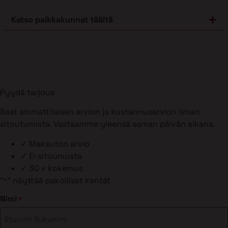
Katso paikkakunnat täältä
Pyydä tarjous
Saat ammattilaisen arvion ja kustannusarvion ilman
sitoutumista. Vastaamme yleensä saman päivän aikana.
✓
Maksuton arvio
✓
Ei sitoumusta
✓
30 v kokemus
"
" näyttää pakolliset kentät
*
Nimi
*