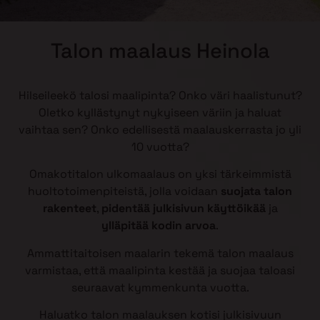
Talon maalaus Heinola
Hilseileekö talosi maalipinta? Onko väri haalistunut?
Oletko kyllästynyt nykyiseen väriin ja haluat
vaihtaa sen? Onko edellisestä maalauskerrasta jo yli
10 vuotta?
Omakotitalon ulkomaalaus on yksi tärkeimmistä
huoltotoimenpiteistä, jolla voidaan
suojata talon
rakenteet
,
pidentää julkisivun käyttöikää
ja
ylläpitää kodin arvoa
.
Ammattitaitoisen maalarin tekemä talon maalaus
varmistaa, että maalipinta kestää ja suojaa taloasi
seuraavat kymmenkunta vuotta.
Haluatko talon maalauksen kotisi julkisivuun