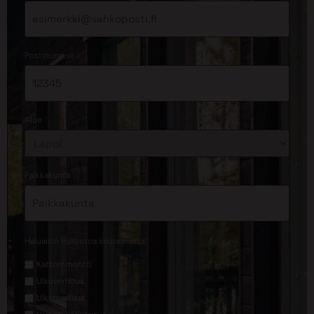
*
Postinumero
*
Alue
*
Paikkakunta
*
Haluaisin lisätietoa seuraavasta
Kattoremontti
Ulkoverhous
Ulkomaalaus