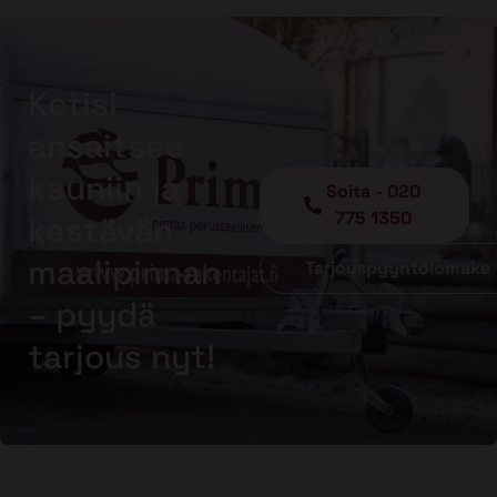
Kotisi
ansaitsee
kauniin ja
Soita - 020
775 1350
kestävän
maalipinnan
Tarjouspyyntölomake
– pyydä
tarjous nyt!