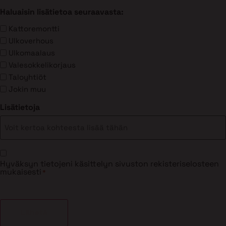
Haluaisin lisätietoa seuraavasta:
Kattoremontti
Ulkoverhous
Ulkomaalaus
Valesokkelikorjaus
Taloyhtiöt
Jokin muu
Lisätietoja
Suostumus
Hyväksyn tietojeni käsittelyn sivuston rekisteriselosteen
*
mukaisesti
*