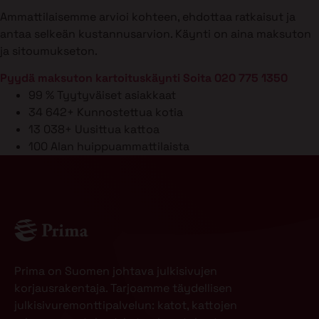
Ammattilaisemme arvioi kohteen, ehdottaa ratkaisut ja
antaa selkeän kustannusarvion. Käynti on aina maksuton
ja sitoumukseton.
Pyydä maksuton kartoituskäynti
Soita 020 775 1350
99 %
Tyytyväiset asiakkaat
34 642+
Kunnostettua kotia
13 038+
Uusittua kattoa
100
Alan huippuammattilaista
Prima on Suomen johtava julkisivujen
korjausrakentaja. Tarjoamme täydellisen
julkisivuremonttipalvelun: katot, kattojen