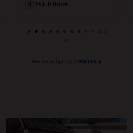
Kuusamo
Page 3 of 37
3 / 37
Review widget
by
trustmary