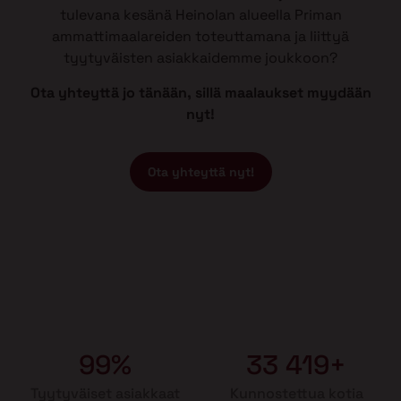
tulevana kesänä Heinolan alueella Priman
ammattimaalareiden toteuttamana ja liittyä
tyytyväisten asiakkaidemme joukkoon?
Ota yhteyttä jo tänään, sillä maalaukset myydään
nyt!
Ota yhteyttä nyt!
99%
33 419+
Tyytyväiset asiakkaat
Kunnostettua kotia