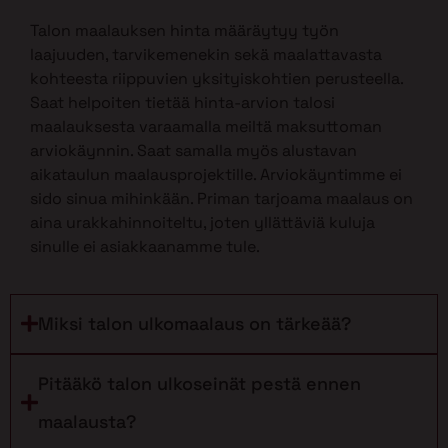
Talon maalauksen hinta määräytyy työn
laajuuden, tarvikemenekin sekä maalattavasta
kohteesta riippuvien yksityiskohtien perusteella.
Saat helpoiten tietää hinta-arvion talosi
maalauksesta varaamalla meiltä maksuttoman
arviokäynnin. Saat samalla myös alustavan
aikataulun maalausprojektille. Arviokäyntimme ei
sido sinua mihinkään. Priman tarjoama maalaus on
aina urakkahinnoiteltu, joten yllättäviä kuluja
sinulle ei asiakkaanamme tule.
Miksi talon ulkomaalaus on tärkeää?
Pitääkö talon ulkoseinät pestä ennen
maalausta?