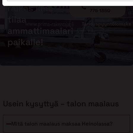
Soita - 020
raikas ilme –
775 1350
tilaa
Tarjouspyyntölomake
ammattimaalari
paikalle!
Usein kysyttyä – talon maalaus
Mitä talon maalaus maksaa Heinolassa?