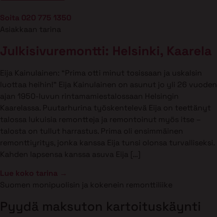
Soita 020 775 1350
Asiakkaan tarina
Julkisivuremontti: Helsinki, Kaarela
Eija Kainulainen: “Prima otti minut tosissaan ja uskalsin
luottaa heihin!” Eija Kainulainen on asunut jo yli 26 vuoden
ajan 1950-luvun rintamamiestalossaan Helsingin
Kaarelassa. Puutarhurina työskentelevä Eija on teettänyt
talossa lukuisia remontteja ja remontoinut myös itse –
talosta on tullut harrastus. Prima oli ensimmäinen
remonttiyritys, jonka kanssa Eija tunsi olonsa turvalliseksi.
Kahden lapsensa kanssa asuva Eija […]
Lue koko tarina →
Suomen monipuolisin ja kokenein remonttiliike
Pyydä maksuton kartoituskäynti