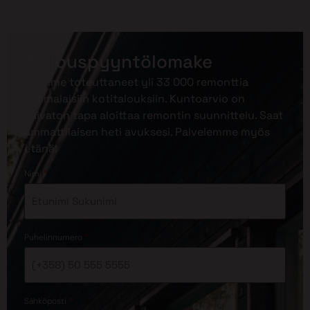
Tarjouspyyntölomake
Olemme toteuttaneet yli 33 000 remonttia
suomalaisiin kotitalouksiin. Kuntoarvio on
vaivaton tapa aloittaa remontin suunnittelu. Saat
ammattilaisen heti avuksesi. Palvelemme myös
etänä!
*
Nimi
*
Puhelinnumero
*
Sähköposti