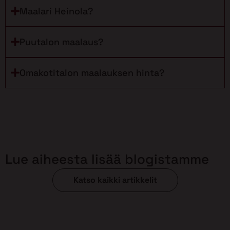
Maalari Heinola?
Puutalon maalaus?
Omakotitalon maalauksen hinta?
Lue aiheesta lisää blogistamme
Katso kaikki artikkelit