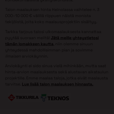
Talon maalauksen hinta Heinolassa vaihtelee n. 3
000–10 000 € välillä riippuen näistä monista
tekijöistä, joita koko maalausprojektiin sisältyy.
Tarkka tarjous talosi ulkomaalauksesta kannattaa
pyytää suoraan meiltä!
Jätä meille yhteystietosi
tämän lomakkeen kautta
, niin olemme sinuun
yhteydessä mahdollisimman pian ja sovimme
ilmaisen
arviokäynnin.
Arviokäynti ei sido sinua vielä mihinkään, mutta saat
hinta-arvion maalauksesta sekä alustavan aikataulun
projektille. Emme maalaa taloja, jotka eivät maalausta
tarvitse.
Lue lisää talon maalauksen hinnasta.