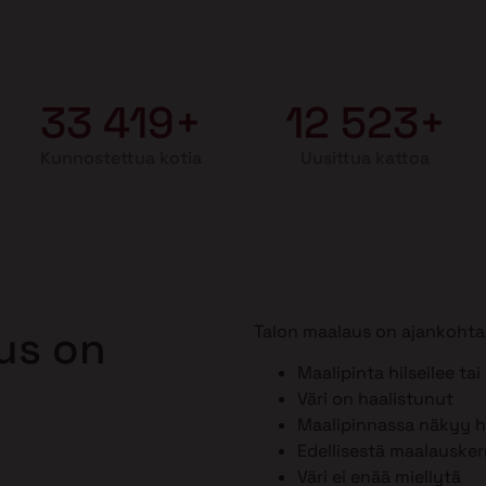
33 419+
12 523+
Kunnostettua kotia
Uusittua kattoa
Talon maalaus on ajankohtai
aus on
Maalipinta hilseilee tai
Väri on haalistunut
Maalipinnassa näkyy ho
Edellisestä maalausker
Väri ei enää miellytä