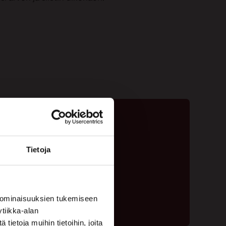
Tietoja
ta - 020 775 1350
ouspyyntölomake
 ominaisuuksien tukemiseen
tiikka-alan
ietoja muihin tietoihin, joita