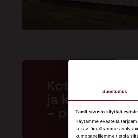
Kotisi ansaits
Suostumus
ja kestävän m
– pyydä tarjo
Tämä sivusto käyttää eväste
Käytämme evästeitä tarjoama
ja kävijämäärämme analysoim
kumppaneillemme tietoja siitä