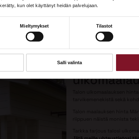
Tutustu palveluihimme esittelypisteellämme
n kerätty, kun olet käyttänyt heidän palvelujaan.
Lempäälän Asuntomessuilla 10.7.–9.8.2026.
Mieltymykset
Tilastot
Ota yhteyttä
Talon maal
Mäntyharju
Salli valinta
ulkomaalau
Talon ulkomaalauksen hint
tarvikemenekistä sekä kohde
Talon maalauksen hinta Mänt
riippuen näistä monista tekij
Tarkka tarjous talosi ulkom
Jätä meille yhteystietosi 