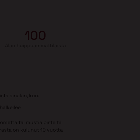
100
Alan huippuammattilaista
sta ainakin, kun:
 halkeilee
metta tai mustia pisteitä
rasta on kulunut 10 vuotta