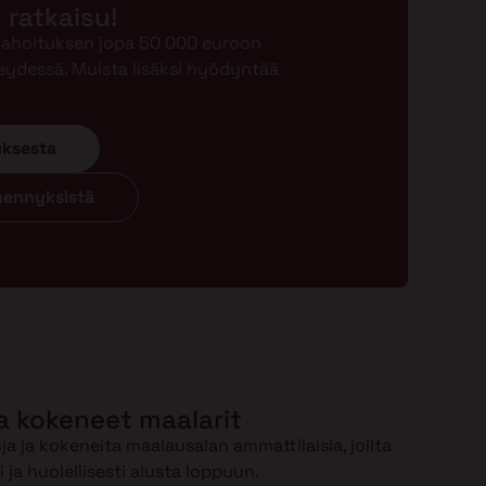
n ratkaisu!
-rahoituksen jopa 50 000 euroon
eydessä. Muista lisäksi hyödyntää
uksesta
ähennyksistä
a kokeneet maalarit
a ja kokeneita maalausalan ammattilaisia, joilta
ja huolellisesti alusta loppuun.