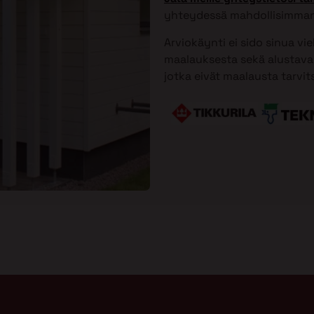
yhteydessä mahdollisimman
Arviokäynti ei sido sinua vi
maalauksesta sekä alustavan
jotka eivät maalausta tarvit