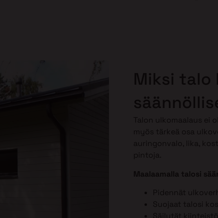
Miksi talo
säännöllis
Talon ulkomaalaus ei o
myös tärkeä osa ulkov
auringonvalo, lika, kos
pintoja.
Maalaamalla talosi sään
Pidennät ulkover
Suojaat talosi ko
Säilytät kiinteist