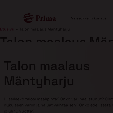
Valesokkelin korjaus
Etusivu
»
Talon maalaus Mäntyharju
Talon maalaus Mä
Julkaistu
25.2.2025
11 min lukuaika
Talon maalaus
Mäntyharju
Hilseileekö talosi maalipinta? Onko väri haalistunut? Ole
nykyiseen väriin ja haluat vaihtaa sen? Onko edellisestä
jo yli 10 vuotta?