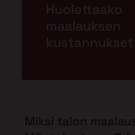
Huolettaako
maalauksen
kustannukset
Miksi talon maalau