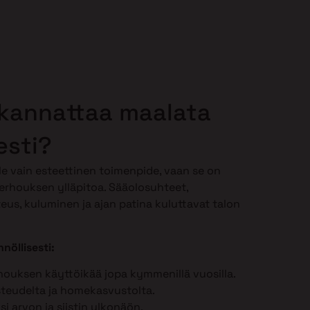
 kannattaa maalata
esti?
le vain esteettinen toimenpide, vaan se on
erhouksen ylläpitoa. Sääolosuhteet,
teus, kuluminen ja ajan patina kuluttavat talon
nöllisesti:
houksen käyttöikää jopa kymmenillä vuosilla.
steudelta ja homekasvustolta.
ösi arvon ja siistin ulkonäön.