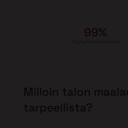
99%
Tyytyväiset asiakkaat
Milloin talon maal
tarpeellista?