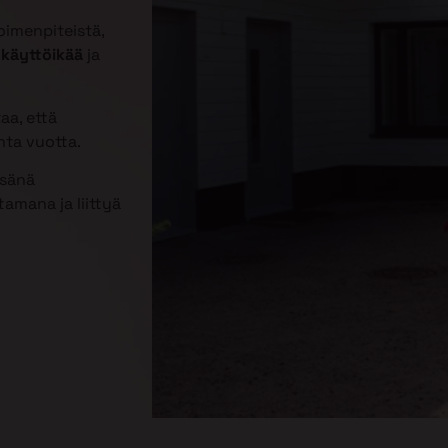
imenpiteistä,
 käyttöikää
ja
aa, että
nta vuotta.
esänä
amana ja liittyä