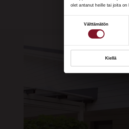
olet antanut heille tai joita o
Suostumuksen
Välttämätön
valinta
Kiellä