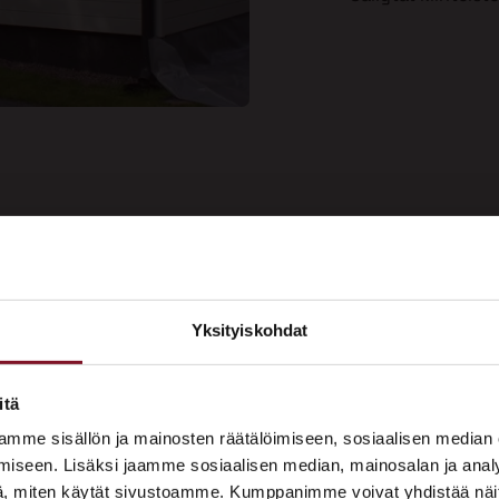
ee kauniin
Yksityiskohdat
Soi
aalipinnan
×
Tarj
us nyt!
ASUNTOMESSUT 2026 · LEMPÄÄLÄ
itä
Prima on mukana
mme sisällön ja mainosten räätälöimiseen, sosiaalisen median
Asuntomessuilla!
iseen. Lisäksi jaamme sosiaalisen median, mainosalan ja analy
, miten käytät sivustoamme. Kumppanimme voivat yhdistää näitä t