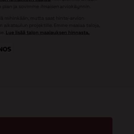
 pian ja sovimme
ilmaisen
arviokäynnin.
elä mihinkään, mutta saat hinta-arvion
 aikataulun projektille. Emme maalaa taloja,
se.
Lue lisää talon maalauksen hinnasta.