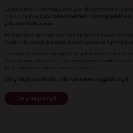
Omakotitalon ulkomaalaus on yksi tärkeimmistä huoltoto
jolla voidaan
suojata talon rakenteet
,
pidentää julkisivun
ylläpitää kodin arvoa
.
Ammattitaitoisen maalarin tekemä talon maalaus varmist
maalipinta kestää ja suojaa taloasi seuraavat kymmenku
Haluatko talon maalauksen kotisi julkisivuun tulevana k
Mäntyharjun alueella Priman ammattimaalareiden toteutt
tyytyväisten asiakkaidemme joukkoon?
Ota yhteyttä jo tänään, sillä maalaukset myydään nyt!
Ota yhteyttä nyt!