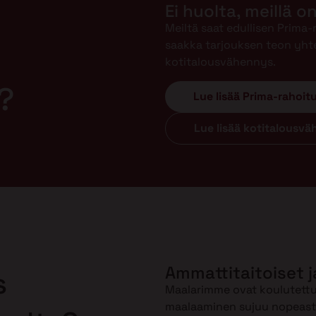
Ei huolta, meillä o
Meiltä saat edullisen Prima
saakka tarjouksen teon yht
kotitalousvähennys.
?
Lue lisää Prima-rahoit
Lue lisää kotitalousv
Ammattitaitoiset j
s
Maalarimme ovat koulutettuj
maalaaminen sujuu nopeasti 