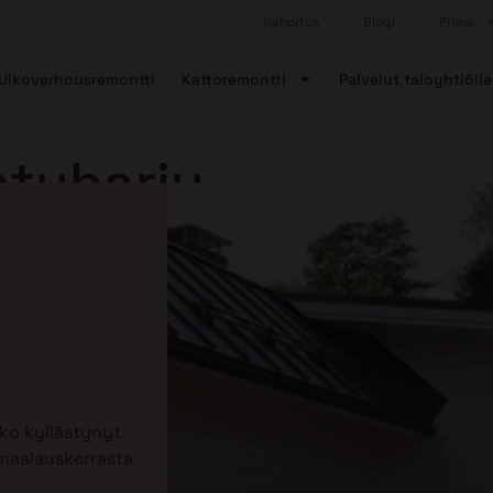
Rahoitus
Blogi
Prima
Ulkoverhousremontti
Kattoremontti
Palvelut taloyhtiölle
ntyharju
tko kyllästynyt
 maalauskerrasta