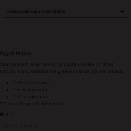
Katso paikkakunnat täältä
Pyydä tarjous
Saat ammattilaisen arvion ja kustannusarvion ilman
sitoutumista. Vastaamme yleensä saman päivän aikana.
✓
Maksuton arvio
✓
Ei sitoumusta
✓
30 v kokemus
"
" näyttää pakolliset kentät
*
Nimi
*