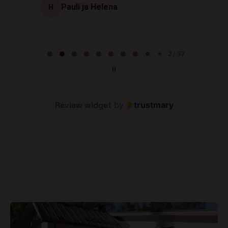
Pauli ja Helena
H
Page 2 of 37
2 / 37
Review widget
by
trustmary