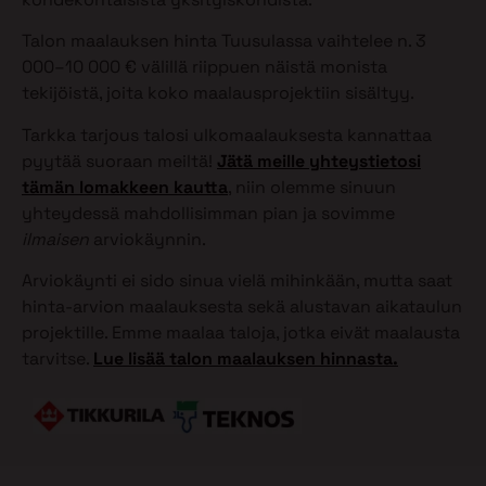
Talon maalauksen hinta Tuusulassa vaihtelee n. 3
000–10 000 € välillä riippuen näistä monista
tekijöistä, joita koko maalausprojektiin sisältyy.
Tarkka tarjous talosi ulkomaalauksesta kannattaa
pyytää suoraan meiltä!
Jätä meille yhteystietosi
tämän lomakkeen kautta
, niin olemme sinuun
yhteydessä mahdollisimman pian ja sovimme
ilmaisen
arviokäynnin.
Arviokäynti ei sido sinua vielä mihinkään, mutta saat
hinta-arvion maalauksesta sekä alustavan aikataulun
projektille. Emme maalaa taloja, jotka eivät maalausta
tarvitse.
Lue lisää talon maalauksen hinnasta.