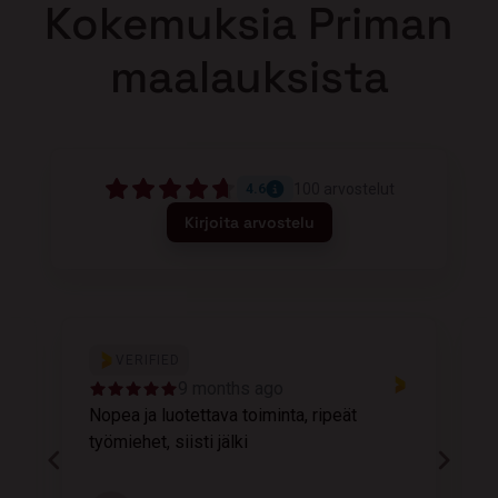
Kokemuksia Priman
maalauksista
100
arvostelut
4.6
Kirjoita arvostelu
VERIFIED
9 months ago
Nopea ja luotettava toiminta, ripeät
M
työmiehet, siisti jälki
v