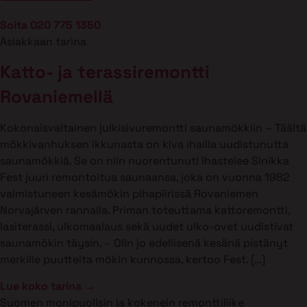
Soita 020 775 1350
Asiakkaan tarina
Katto- ja terassiremontti
Rovaniemellä
Kokonaisvaltainen julkisivuremontti saunamökkiin – Täältä
mökkivanhuksen ikkunasta on kiva ihailla uudistunutta
saunamökkiä. Se on niin nuorentunut! Ihastelee Sinikka
Fest juuri remontoitua saunaansa, joka on vuonna 1982
valmistuneen kesämökin pihapiirissä Rovaniemen
Norvajärven rannalla. Priman toteuttama kattoremontti,
lasiterassi, ulkomaalaus sekä uudet ulko-ovet uudistivat
saunamökin täysin. – Olin jo edellisenä kesänä pistänyt
merkille puutteita mökin kunnossa, kertoo Fest. […]
Lue koko tarina →
Suomen monipuolisin ja kokenein remonttiliike