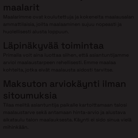
maalarit
Maalarimme ovat koulutettuja ja kokeneita maalausalan
ammattilaisia, joilta maalaaminen sujuu nopeasti ja
huolellisesti alusta loppuun.
Läpinäkyvää toimintaa
Primalla voit aina luottaa siihen, että asiantuntijamme
arvioi maalaustarpeen rehellisesti. Emme maalaa
kohteita, jotka eivät maalausta aidosti tarvitse.
Maksuton arviokäynti ilman
sitoumuksia
Tilaa meiltä asiantuntija paikalle kartoittamaan talosi
maalaustarve sekä antamaan hinta-arvio ja alustava
aikataulu talon maalauksesta. Käynti ei sido sinua vielä
mihinkään.