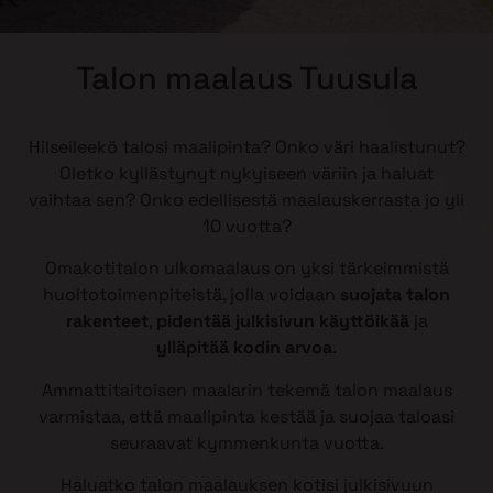
Talon maalaus Tuusula
Hilseileekö talosi maalipinta? Onko väri haalistunut?
Oletko kyllästynyt nykyiseen väriin ja haluat
vaihtaa sen? Onko edellisestä maalauskerrasta jo yli
10 vuotta?
Omakotitalon ulkomaalaus on yksi tärkeimmistä
huoltotoimenpiteistä, jolla voidaan
suojata talon
rakenteet
,
pidentää julkisivun käyttöikää
ja
ylläpitää kodin arvoa
.
Ammattitaitoisen maalarin tekemä talon maalaus
varmistaa, että maalipinta kestää ja suojaa taloasi
seuraavat kymmenkunta vuotta.
Haluatko talon maalauksen kotisi julkisivuun