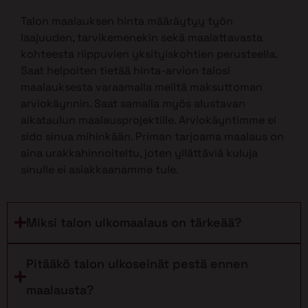
Talon maalauksen hinta määräytyy työn
laajuuden, tarvikemenekin sekä maalattavasta
kohteesta riippuvien yksityiskohtien perusteella.
Saat helpoiten tietää hinta-arvion talosi
maalauksesta varaamalla meiltä maksuttoman
arviokäynnin. Saat samalla myös alustavan
aikataulun maalausprojektille. Arviokäyntimme ei
sido sinua mihinkään. Priman tarjoama maalaus on
aina urakkahinnoiteltu, joten yllättäviä kuluja
sinulle ei asiakkaanamme tule.
Miksi talon ulkomaalaus on tärkeää?
Pitääkö talon ulkoseinät pestä ennen
maalausta?