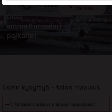
Soita - 020
raikas ilme –
775 1350
tilaa
Tarjouspyyntölomake
ammattimaalari
paikalle!
Usein kysyttyä – talon maalaus
Mitä talon maalaus maksaa Tuusulassa?