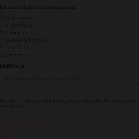
Haluaisin lisätietoa seuraavasta:
Kattoremontti
Ulkoverhous
Ulkomaalaus
Valesokkelikorjaus
Taloyhtiöt
Jokin muu
Lisätietoja
Suostumus
Hyväksyn tietojeni käsittelyn sivuston rekisteriselosteen
*
mukaisesti
*