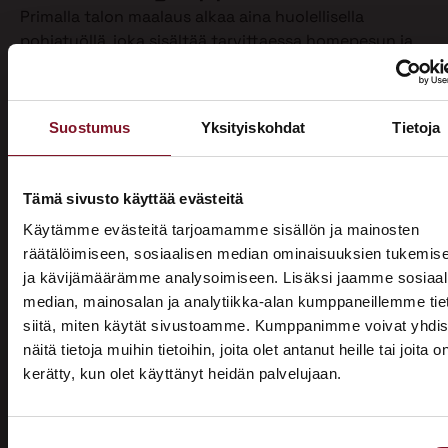
Primalla talon maalaus alkaa aina huolellisella
pohjatyöllä, joka sisältää tarvittaessa homepesun ja
vanhan maalin poiston. Näin varmistamme, että
maalipinta tarttuu kunnolla ja kestää pitkään.
Maalaamme puhdistetun ulkoverhouksen
Suostumus
Yksityiskohdat
Tietoja
valitsemallasi värillä jopa kahteen kertaan. Tällöin
voimme taata parhaan mahdollisen lopputuloksen.
Teemme talon maalaukset pelkästään pensselillä ja
Tämä sivusto käyttää evästeitä
käsin maalaten. Näin saamme tasaisen ja viimeistellyn
Käytämme evästeitä tarjoamamme sisällön ja mainosten
pinnan.
räätälöimiseen, sosiaalisen median ominaisuuksien tukemis
ja kävijämäärämme analysoimiseen. Lisäksi jaamme sosiaal
Pensselillä saadaan ruiskumaalausta tarkempi,
median, mainosalan ja analytiikka-alan kumppaneillemme tie
peittävämpi ja kestävämpi jälki. Siksi luotamme
siitä, miten käytät sivustoamme. Kumppanimme voivat yhdis
ainoastaan tähän perinteiseen työtapaan. Kun talon
näitä tietoja muihin tietoihin, joita olet antanut heille tai joita o
maalaus on tehty oikein, eli pensselimaalauksena,
kerätty, kun olet käyttänyt heidän palvelujaan.
pysyy maalipinta paremmin puhtaana ja säilyttää
ASUNTOMESSUT 2026 · LEMPÄÄLÄ
värinsä sekä pitää talon ulkonäön siistinä.
Prima on mukana
Käyttämästämme maalaustavasta huolimatta talon
Suostumuksen