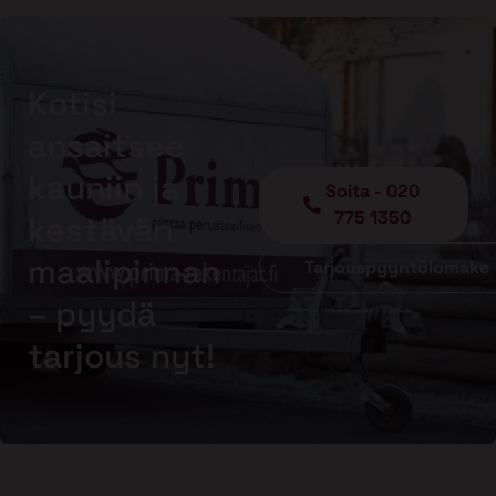
Kotisi
ansaitsee
kauniin ja
Soita - 020
775 1350
kestävän
maalipinnan
Tarjouspyyntölomake
– pyydä
tarjous nyt!