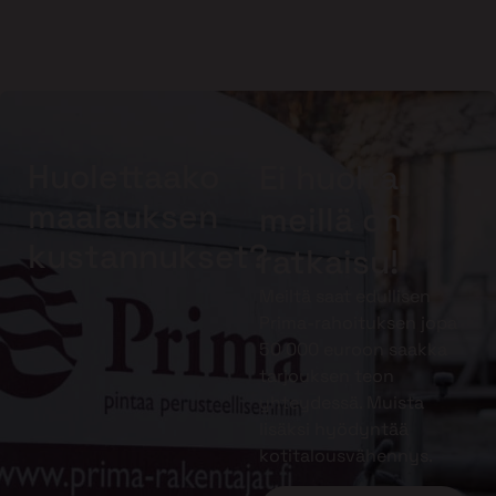
Huolettaako
Ei huolta,
maalauksen
meillä on
kustannukset?
ratkaisu!
Meiltä saat edullisen
Prima-rahoituksen jopa
50 000 euroon saakka
tarjouksen teon
yhteydessä. Muista
lisäksi hyödyntää
kotitalousvähennys.