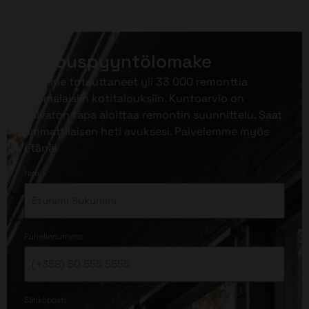
Tarjouspyyntölomake
Olemme toteuttaneet yli 33 000 remonttia
suomalaisiin kotitalouksiin. Kuntoarvio on
vaivaton tapa aloittaa remontin suunnittelu. Saat
ammattilaisen heti avuksesi. Palvelemme myös
etänä!
*
Nimi
*
Puhelinnumero
*
Sähköposti