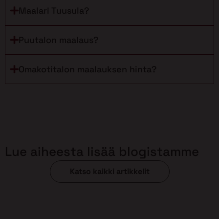
Maalari Tuusula?
Puutalon maalaus?
Omakotitalon maalauksen hinta?
Lue aiheesta lisää blogistamme
Katso kaikki artikkelit