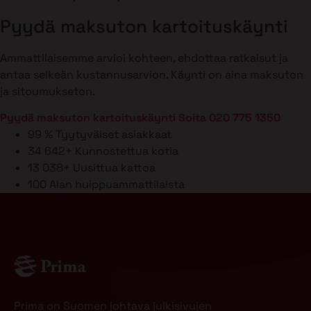
Pyydä maksuton kartoituskäynti
Ammattilaisemme arvioi kohteen, ehdottaa ratkaisut ja
antaa selkeän kustannusarvion. Käynti on aina maksuton
ja sitoumukseton.
Pyydä maksuton kartoituskäynti
Soita 020 775 1350
99 %
Tyytyväiset asiakkaat
34 642+
Kunnostettua kotia
13 038+
Uusittua kattoa
100
Alan huippuammattilaista
Prima on Suomen johtava julkisivujen