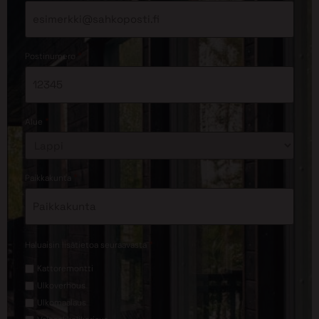
*
Postinumero
*
Alue
*
Paikkakunta
*
Haluaisin lisätietoa seuraavasta
Kattoremontti
Ulkoverhous
Ulkomaalaus