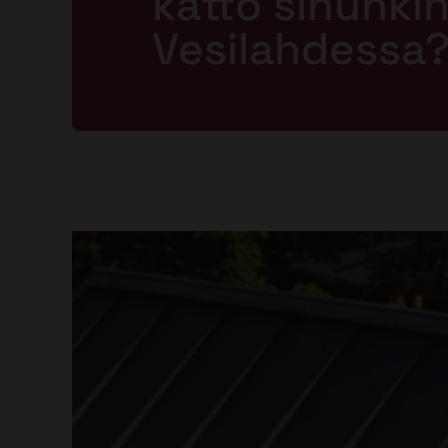
katto sinunkin 
Vesilahdessa