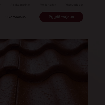
Asiakastarinat
Meille töihin
Yhteystiedot
Pyydä tarjous
Ulkomaalaus