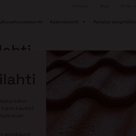
Rahoitus
Blogi
Prima
Ulkoverhousremontti
Kattoremontti
Palvelut taloyhtiölle
lahti
lahti
ttaako katon
 katon kautta?
tyskulujen
n arviokäynti