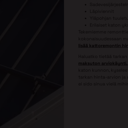
Sadevesijärjeste
Läpiviennit
Yläpohjan tuulet
Erilaiset katon y
Tekemiemme remonttien
kokonaisuudessaan ma
lisää kattoremontin hi
Haluatko tietää tarkan
maksuton arviokäynti.
katon kunnon, kyselee 
tarkan hinta-arvion ja
ei sido sinua vielä mih