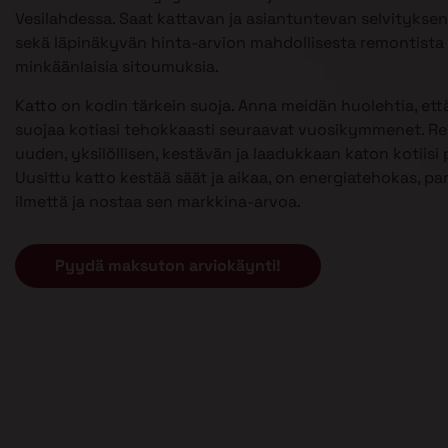
Vesilahdessa. Saat kattavan ja asiantuntevan selvityksen 
sekä läpinäkyvän hinta-arvion mahdollisesta remontista 
minkäänlaisia sitoumuksia.
Katto on kodin tärkein suoja. Anna meidän huolehtia, että
suojaa kotiasi tehokkaasti seuraavat vuosikymmenet. 
uuden, yksilöllisen, kestävän ja laadukkaan katon kotiisi p
Uusittu katto kestää säät ja aikaa, on energiatehokas, pa
ilmettä ja nostaa sen markkina-arvoa.
Pyydä maksuton arviokäynti!