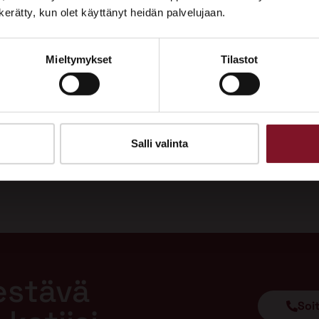
Tutustu palveluihimme esittelypisteellämme
n kerätty, kun olet käyttänyt heidän palvelujaan.
Lempäälän Asuntomessuilla 10.7.–9.8.2026.
Mieltymykset
Tilastot
Ota yhteyttä
Salli valinta
estävä
Soi