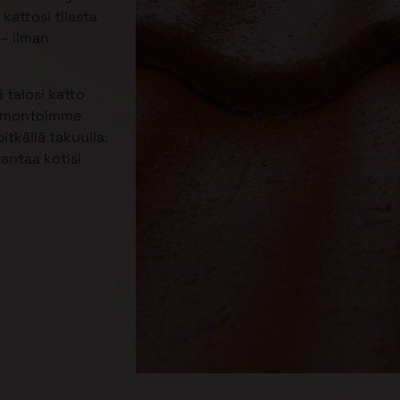
kattosi tilasta
– ilman
 talosi katto
Remontoimme
itkällä takuulla.
rantaa kotisi