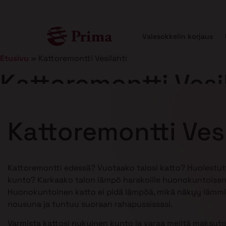
Valesokkelin korjaus
Etusivu
»
Kattoremontti Vesilahti
Kattoremontti Vesi
Julkaistu
5.1.2026
12 min lukuaika
Kattoremontti Vesi
Kattoremontti edessä? Vuotaako talosi katto? Huolestu
kunto? Karkaako talon lämpö harakoille huonokuntoisen
Huonokuntoinen katto ei pidä lämpöä, mikä näkyy lämmi
nousuna ja tuntuu suoraan rahapussissasi.
Varmista kattosi nykyinen kunto ja varaa meiltä maksuto