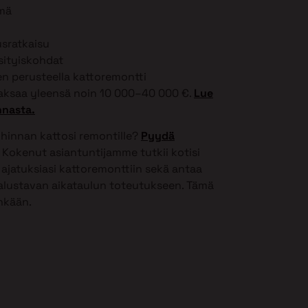
lmä
usratkaisu
ksityiskohdat
 perusteella kattoremontti
ksaa yleensä noin 10 000–40 000 €.
Lue
nnasta.
 hinnan kattosi remontille?
Pyydä
Kokenut asiantuntijamme tutkii kotisi
ajatuksiasi kattoremonttiin sekä antaa
 alustavan aikataulun toteutukseen. Tämä
inkään.