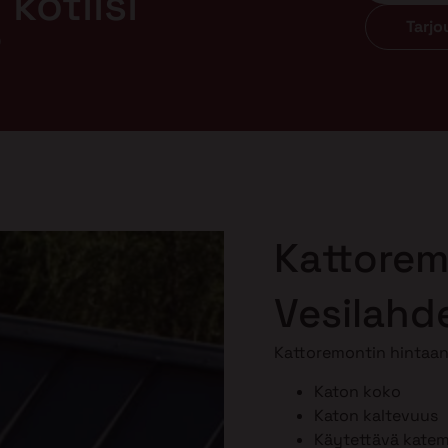
kotiisi
Tarj
?
Kattorem
Vesilahd
Kattoremontin hintaan 
Katon koko
Katon kaltevuus
Käytettävä katema