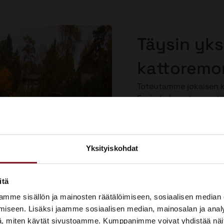
Täysin yksi
kattoremon
Toteutamme jokaisen ka
Ensin kokenut ammatti
kartoituksen, josta n
sen, mitä sille tulee te
kuuntelemme toiveesi
personoituja ratkaisuja
Yksityiskohdat
×
Näin saat kattoremontin
tarpeitasi vastaavaksi.
ASUNTOMESSUT 2026 · LEMPÄÄLÄ
itä
Prima on mukana
mme sisällön ja mainosten räätälöimiseen, sosiaalisen median
Asuntomessuilla!
iseen. Lisäksi jaamme sosiaalisen median, mainosalan ja analy
, miten käytät sivustoamme. Kumppanimme voivat yhdistää näitä t