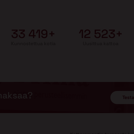
33 419+
12 523+
Kunnostettua kotia
Uusittua kattoa
maksaa?
Testa