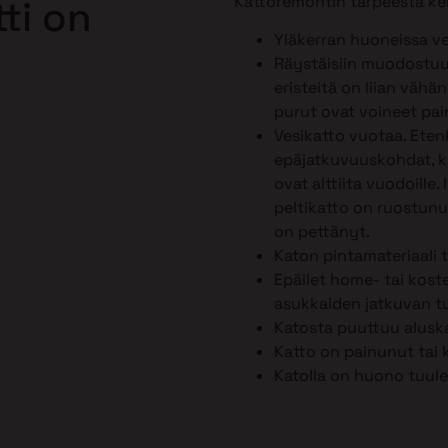
Kattoremontin tarpeesta ker
ti on
Yläkerran huoneissa ve
Räystäisiin muodostuu 
eristeitä on liian vähä
purut ovat voineet pai
Vesikatto vuotaa. Ete
epäjatkuvuuskohdat, kut
ovat alttiita vuodoille.
peltikatto on ruostunut
on pettänyt.
Katon pintamateriaali 
Epäilet home- tai kost
asukkaiden jatkuvan tu
Katosta puuttuu alusk
Katto on painunut tai 
Katolla on huono tuule