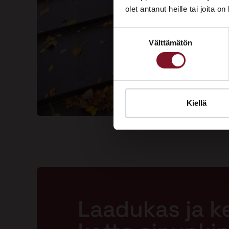
olet antanut heille tai joita o
Suostumuksen
Välttämätön
valinta
Kiellä
Laadukas ja k