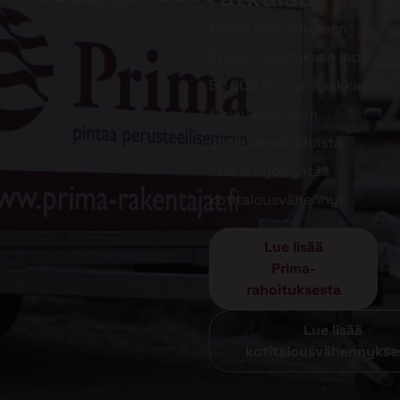
Meiltä saat edullisen
Prima-rahoituksen jopa
50 000 euroon saakka
tarjouksen teon
yhteydessä. Muista
lisäksi hyödyntää
kotitalousvähennys.
Lue lisää
Prima-
rahoituksesta
Lue lisää
kotitalousvähennykse