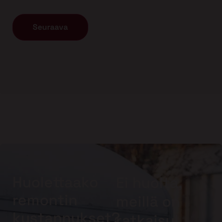
Huolettaako
Ei huolta,
remontin
meillä on
kustannukset?
ratkaisu!