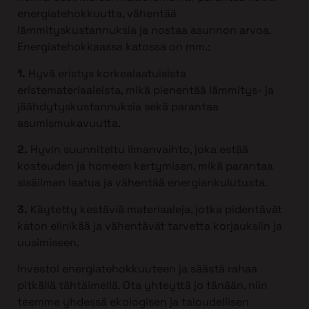
energiatehokkuutta, vähentää
lämmityskustannuksia ja nostaa asunnon arvoa.
Energiatehokkaassa katossa on mm.:
1.
Hyvä eristys korkealaatuisista
eristemateriaaleista, mikä pienentää lämmitys- ja
jäähdytyskustannuksia sekä parantaa
asumismukavuutta.
2.
Hyvin suunniteltu ilmanvaihto, joka estää
kosteuden ja homeen kertymisen, mikä parantaa
sisäilman laatua ja vähentää energiankulutusta.
3.
Käytetty kestäviä materiaaleja, jotka pidentävät
katon elinikää ja vähentävät tarvetta korjauksiin ja
uusimiseen.
Investoi energiatehokkuuteen ja säästä rahaa
pitkällä tähtäimellä. Ota yhteyttä jo tänään, niin
teemme yhdessä ekologisen ja taloudellisen