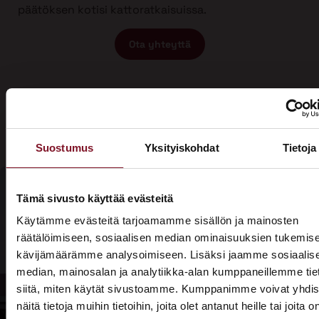
päätöksen kotisi kattoratkaisuissa.
Ota yhteyttä
Suostumus
Yksityiskohdat
Tietoja
Tämä sivusto käyttää evästeitä
Olisiko aika
Käytämme evästeitä tarjoamamme sisällön ja mainosten
Soita - 020
räätälöimiseen, sosiaalisen median ominaisuuksien tukemise
laittaa talosi
775 1350
kävijämäärämme analysoimiseen. Lisäksi jaamme sosiaalis
katto
median, mainosalan ja analytiikka-alan kumppaneillemme tie
Tarjouspyyntölomake
siitä, miten käytät sivustoamme. Kumppanimme voivat yhdis
kuntoon?
näitä tietoja muihin tietoihin, joita olet antanut heille tai joita o