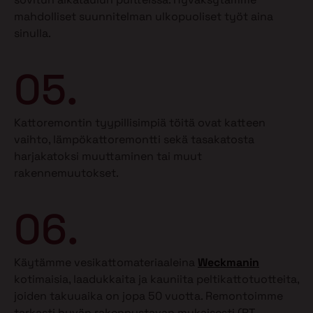
mahdolliset suunnitelman ulkopuoliset työt aina
sinulla.
05.
Kattoremontin tyypillisimpiä töitä ovat katteen
vaihto, lämpökattoremontti sekä tasakatosta
harjakatoksi muuttaminen tai muut
rakennemuutokset.
06.
Käytämme vesikattomateriaaleina
Weckmanin
kotimaisia, laadukkaita ja kauniita peltikattotuotteita,
joiden takuuaika on jopa 50 vuotta. Remontoimme
tarkasti hyvän rakennustavan mukaisesti (RT-