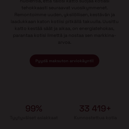
huolehtia, että talosi katto suojaa kotiasi
tehokkaasti seuraavat vuosikymmenet.
Remontoimme uuden, yksilöllisen, kestävän ja
laadukkaan katon kotiisi pitkällä takuulla. Uusittu
katto kestää säät ja aikaa, on energiatehokas,
parantaa kotisi ilmettä ja nostaa sen markkina-
arvoa.
Pyydä maksuton arviokäynti!
99%
33 419+
Tyytyväiset asiakkaat
Kunnostettua kotia