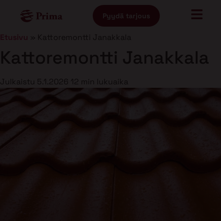
Pyydä tarjous
Etusivu
»
Kattoremontti Janakkala
Kattoremontti Janakkala
Julkaistu
5.1.2026
12 min lukuaika