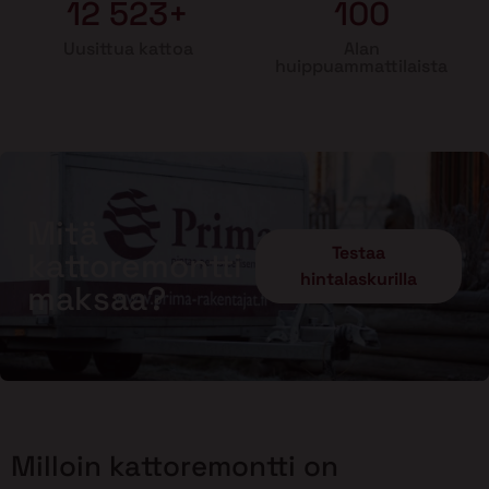
12 523+
100
Uusittua kattoa
Alan
huippuammattilaista
Mitä
Testaa
kattoremontti
hintalaskurilla
maksaa?
Milloin kattoremontti on