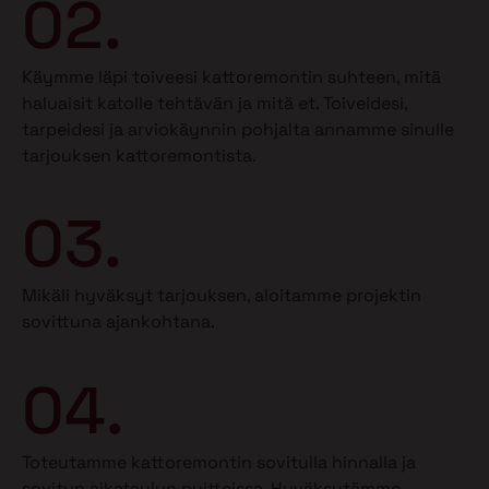
02.
Käymme läpi toiveesi kattoremontin suhteen, mitä
haluaisit katolle tehtävän ja mitä et.
Toiveidesi,
tarpeidesi ja arviokäynnin pohjalta annamme sinulle
tarjouksen kattoremontista.
03.
Mikäli hyväksyt tarjouksen, aloitamme projektin
sovittuna ajankohtana.
04.
Toteutamme kattoremontin sovitulla hinnalla ja
sovitun aikataulun puitteissa. Hyväksytämme