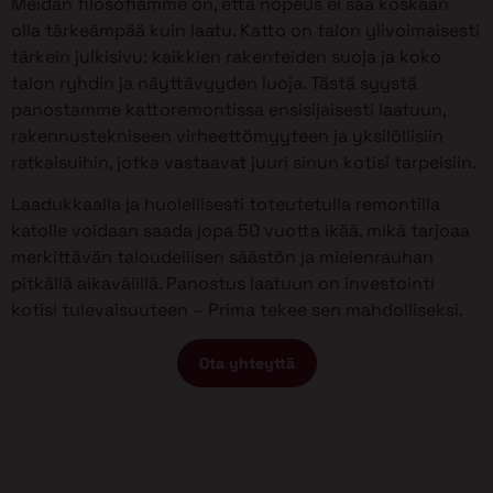
Meidän filosofiamme on, että nopeus ei saa koskaan
olla tärkeämpää kuin laatu. Katto on talon ylivoimaisesti
tärkein julkisivu: kaikkien rakenteiden suoja ja koko
talon ryhdin ja näyttävyyden luoja. Tästä syystä
panostamme kattoremontissa ensisijaisesti laatuun,
rakennustekniseen virheettömyyteen ja yksilöllisiin
ratkaisuihin, jotka vastaavat juuri sinun kotisi tarpeisiin.
Laadukkaalla ja huolellisesti toteutetulla remontilla
katolle voidaan saada jopa 50 vuotta ikää, mikä tarjoaa
merkittävän taloudellisen säästön ja mielenrauhan
pitkällä aikavälillä. Panostus laatuun on investointi
kotisi tulevaisuuteen – Prima tekee sen mahdolliseksi.
Ota yhteyttä