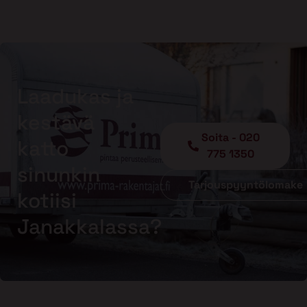
Laadukas ja
kestävä
Soita - 020
katto
775 1350
sinunkin
Tarjouspyyntölomake
kotiisi
Janakkalassa?