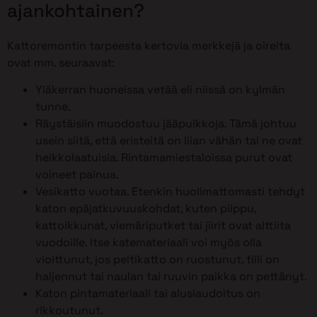
ajankohtainen?
Kattoremontin tarpeesta kertovia merkkejä ja oireita
ovat mm. seuraavat:
Yläkerran huoneissa vetää eli niissä on kylmän
tunne.
Räystäisiin muodostuu jääpuikkoja. Tämä johtuu
usein siitä, että eristeitä on liian vähän tai ne ovat
heikkolaatuisia. Rintamamiestaloissa purut ovat
voineet painua.
Vesikatto vuotaa. Etenkin huolimattomasti tehdyt
katon epäjatkuvuuskohdat, kuten piippu,
kattoikkunat, viemäriputket tai jiirit ovat alttiita
vuodoille. Itse katemateriaali voi myös olla
vioittunut, jos peltikatto on ruostunut, tiili on
haljennut tai naulan tai ruuvin paikka on pettänyt.
Katon pintamateriaali tai aluslaudoitus on
rikkoutunut.