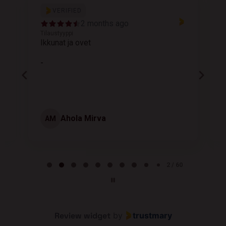
VERIFIED
2 months ago
Tilaustyyppi
T
Ikkunat ja ovet
K
-
Ahola Mirva
AM
Page 2 of 60
2 / 60
Review widget
by
trustmary