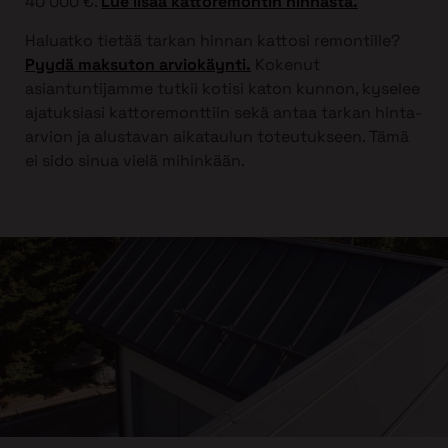
40 000 €.
Lue lisää kattoremontin hinnasta.
Haluatko tietää tarkan hinnan kattosi remontille?
Pyydä maksuton arviokäynti.
Kokenut
asiantuntijamme tutkii kotisi katon kunnon, kyselee
ajatuksiasi kattoremonttiin sekä antaa tarkan hinta-
arvion ja alustavan aikataulun toteutukseen. Tämä
ei sido sinua vielä mihinkään.