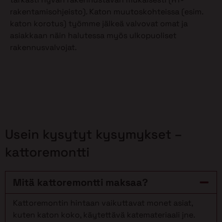
rakentamisohjeisto). Katon muutoskohteissa (esim.
katon korotus) työmme jälkeä valvovat omat ja
asiakkaan näin halutessa myös ulkopuoliset
rakennusvalvojat.
Usein kysytyt kysymykset –
kattoremontti
Mitä kattoremontti maksaa?
Kattoremontin hintaan vaikuttavat monet asiat,
kuten katon koko, käytettävä katemateriaali jne.