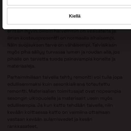
Kattoremontin voi tehdä mihin vuodenaikaan
tahansa, myös talvella!
Kiellä
Itse asiassa talvi sopii kattoremontin tekemiseen
erittäin hyvin. Silloin harvemmin on vesisateita ja
ilman kosteusprosentti on normaalia alhaisempi.
Näin suojauksen tarve on vähäisempi. Talviaikaan
myös piha säilyy turvassa lumen ja roudan alla, jos
pihalle on tarvetta tuoda painavampia koneita ja
materiaaleja.
Parhaimmillaan talvella tehty remontti voi tulla jopa
edullisemmaksi kuin sesonkiaikana toteutettu
remontti. Materiaalien toimitusajat ovat nopeampia
sesongin ulkopuolella ja materiaalit usein myös
edullisempia. Ja kun katto tehdään talvella, niin
kevään koittaessa katto on valmiina ottamaan
vastaan kevään sulamisvedet ja kesän
rankkasateet.