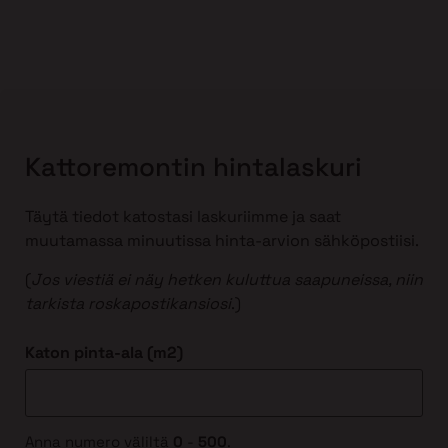
Kattoremontin hintalaskuri
Täytä tiedot katostasi laskuriimme ja saat
muutamassa minuutissa hinta-arvion sähköpostiisi.
(
Jos viestiä ei näy hetken kuluttua saapuneissa, niin
tarkista roskapostikansiosi
.)
Katon pinta-ala (m2)
Anna numero väliltä
0
-
500
.