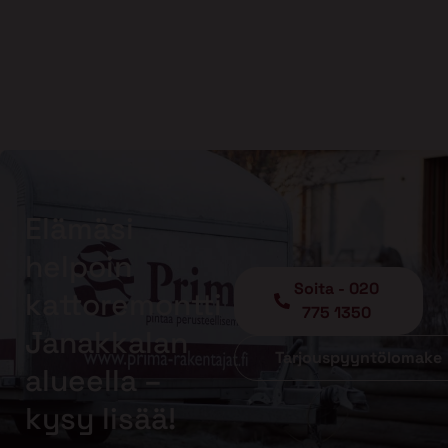
Elämäsi
helpoin
Soita - 020
kattoremontti
775 1350
Janakkalan
Tarjouspyyntölomake
alueella –
kysy lisää!