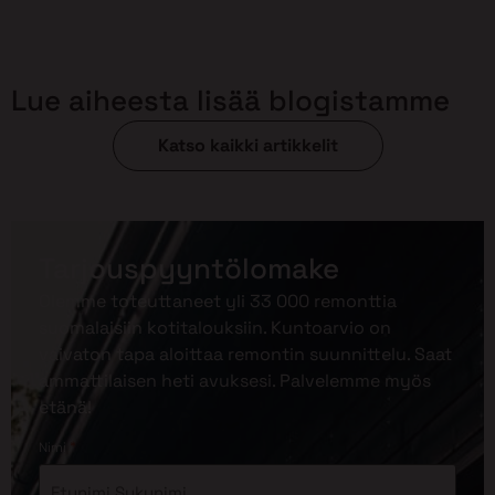
Lue aiheesta lisää blogistamme
Katso kaikki artikkelit
Tarjouspyyntölomake
Olemme toteuttaneet yli 33 000 remonttia
suomalaisiin kotitalouksiin. Kuntoarvio on
vaivaton tapa aloittaa remontin suunnittelu. Saat
ammattilaisen heti avuksesi. Palvelemme myös
etänä!
*
Nimi