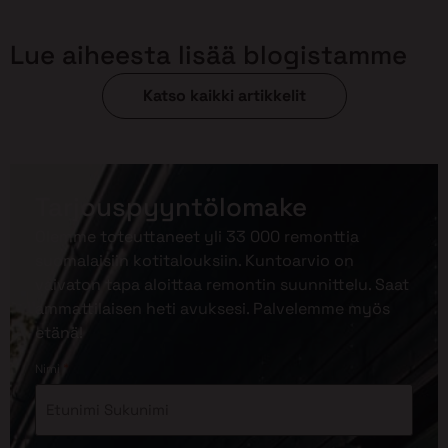
Lue aiheesta lisää blogistamme
Katso kaikki artikkelit
Tarjouspyyntölomake
Olemme toteuttaneet yli 33 000 remonttia
suomalaisiin kotitalouksiin. Kuntoarvio on
vaivaton tapa aloittaa remontin suunnittelu. Saat
ammattilaisen heti avuksesi. Palvelemme myös
etänä!
*
Nimi