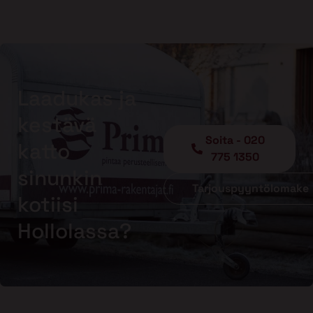
Laadukas ja
kestävä
Soita - 020
katto
775 1350
sinunkin
Tarjouspyyntölomake
kotiisi
Hollolassa?