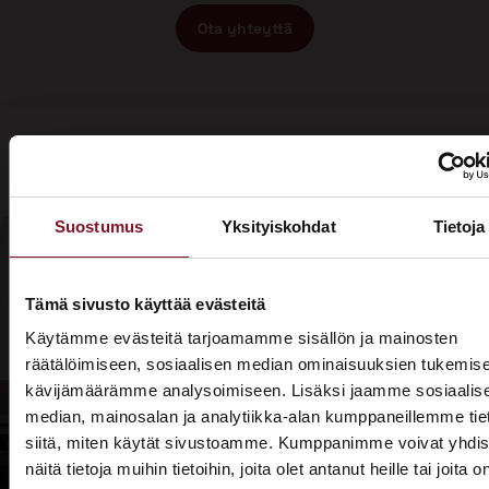
Ota yhteyttä
Suostumus
Yksityiskohdat
Tietoja
Olisiko aika
Tämä sivusto käyttää evästeitä
Soita - 020
laittaa talosi
Käytämme evästeitä tarjoamamme sisällön ja mainosten
775 1350
räätälöimiseen, sosiaalisen median ominaisuuksien tukemise
katto
kävijämäärämme analysoimiseen. Lisäksi jaamme sosiaalis
Tarjouspyyntölomake
kuntoon?
median, mainosalan ja analytiikka-alan kumppaneillemme tie
siitä, miten käytät sivustoamme. Kumppanimme voivat yhdis
näitä tietoja muihin tietoihin, joita olet antanut heille tai joita o