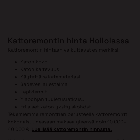
Kattoremontin hinta Hollolassa
Kattoremontin hintaan vaikuttavat esimerkiksi:
Katon koko
Katon kaltevuus
Käytettävä katemateriaali
Sadevesijärjestelmä
Läpiviennit
Yläpohjan tuuletusratkaisu
Erilaiset katon yksityiskohdat
Tekemiemme remonttien perusteella kattoremontti
kokonaisuudessaan maksaa yleensä noin 10 000–
40 000 €.
Lue lisää kattoremontin hinnasta.