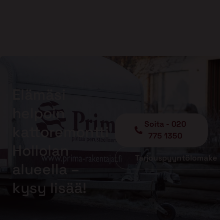
Elämäsi
helpoin
Soita - 020
kattoremontti
775 1350
Hollolan
Tarjouspyyntölomake
alueella –
kysy lisää!