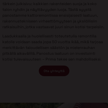
tärkein julkisivu: kaikkien rakenteiden suoja ja koko
talon ryhdin ja näyttävyyden luoja. Tästä syystä
panostamme kattoremontissa ensisijaisesti laatuun,
rakennustekniseen virheettömyyteen ja yksilöllisiin
ratkaisuihin, jotka vastaavat juuri sinun kotisi tarpeisiin.
Laadukkaalla ja huolellisesti toteutetulla remontilla
katolle voidaan saada jopa 50 vuotta ikää, mikä tarjoaa
merkittävän taloudellisen säästön ja mielenrauhan
pitkällä aikavälillä. Panostus laatuun on investointi
kotisi tulevaisuuteen – Prima tekee sen mahdolliseksi.
Ota yhteyttä