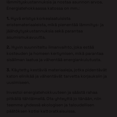
lämmityskustannuksia ja nostaa asunnon arvoa.
Energiatehokkaassa katossa on mm.:
1.
Hyvä eristys korkealaatuisista
eristemateriaaleista, mikä pienentää lämmitys- ja
jäähdytyskustannuksia sekä parantaa
asumismukavuutta.
2.
Hyvin suunniteltu ilmanvaihto, joka estää
kosteuden ja homeen kertymisen, mikä parantaa
sisäilman laatua ja vähentää energiankulutusta.
3.
Käytetty kestäviä materiaaleja, jotka pidentävät
katon elinikää ja vähentävät tarvetta korjauksiin ja
uusimiseen.
Investoi energiatehokkuuteen ja säästä rahaa
pitkällä tähtäimellä. Ota yhteyttä jo tänään, niin
teemme yhdessä ekologisen ja taloudellisen
päätöksen kotisi kattoratkaisuissa.