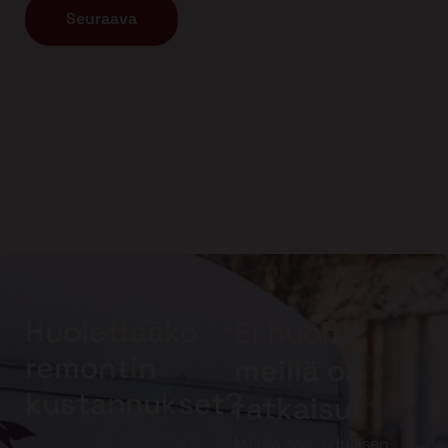
Huolettaako
Ei huolta,
remontin
meillä on
kustannukset?
ratkaisu!
Meiltä saat edullisen