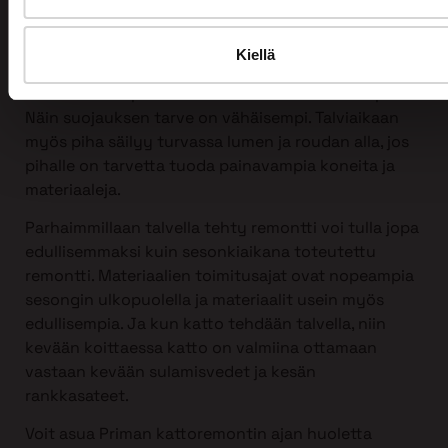
tahansa, myös talvella!
Itse asiassa talvi sopii kattoremontin tekemiseen
Kiellä
erittäin hyvin. Silloin harvemmin on vesisateita ja
ilman kosteusprosentti on normaalia alhaisempi.
Näin suojauksen tarve on vähäisempi. Talviaikaan
myös piha säilyy turvassa lumen ja roudan alla, jos
pihalle on tarvetta tuoda painavampia koneita ja
materiaaleja.
Parhaimmillaan talvella tehty remontti voi tulla jopa
edullisemmaksi kuin sesonkiaikana toteutettu
remontti. Materiaalien toimitusajat ovat nopeampia
sesongin ulkopuolella ja materiaalit usein myös
edullisempia. Ja kun katto tehdään talvella, niin
kevään koittaessa katto on valmiina ottamaan
vastaan kevään sulamisvedet ja kesän
rankkasateet.
Voit asua Priman kattoremontin ajan huoletta