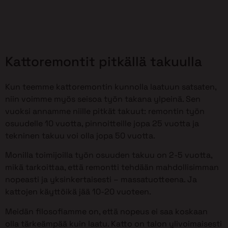
Kattoremontit pitkällä takuulla
Kun teemme kattoremontin kunnolla laatuun satsaten,
niin voimme myös seisoa työn takana ylpeinä. Sen
vuoksi annamme niille pitkät takuut: remontin työn
osuudelle 10 vuotta, pinnoitteille jopa 25 vuotta ja
tekninen takuu voi olla jopa 50 vuotta.
Monilla toimijoilla työn osuuden takuu on 2-5 vuotta,
mikä tarkoittaa, että remontti tehdään mahdollisimman
nopeasti ja yksinkertaisesti – massatuotteena. Ja
kattojen käyttöikä jää 10-20 vuoteen.
Meidän filosofiamme on, että nopeus ei saa koskaan
olla tärkeämpää kuin laatu. Katto on talon ylivoimaisesti