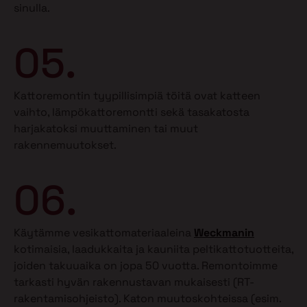
sinulla.
05.
Kattoremontin tyypillisimpiä töitä ovat katteen
vaihto, lämpökattoremontti sekä tasakatosta
harjakatoksi muuttaminen tai muut
rakennemuutokset.
06.
Käytämme vesikattomateriaaleina
Weckmanin
kotimaisia, laadukkaita ja kauniita peltikattotuotteita,
joiden takuuaika on jopa 50 vuotta. Remontoimme
tarkasti hyvän rakennustavan mukaisesti (RT-
rakentamisohjeisto). Katon muutoskohteissa (esim.