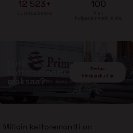
12 523+
100
Uusittua kattoa
Alan
huippuammattilaista
Mitä
Testaa
kattoremontti
hintalaskurilla
maksaa?
Milloin kattoremontti on