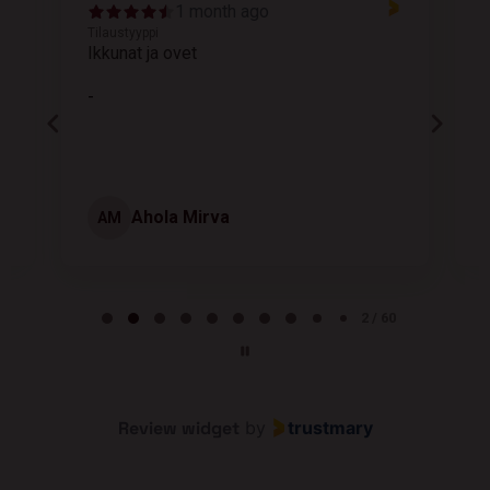
1 month ago
Tilaustyyppi
T
Ikkunat ja ovet
K
-
Ahola Mirva
AM
Page 2 of 60
2 / 60
Review widget
by
trustmary