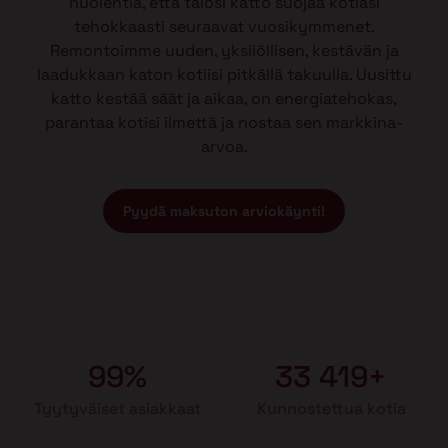
huolehtia, että talosi katto suojaa kotiasi
tehokkaasti seuraavat vuosikymmenet.
Remontoimme uuden, yksilöllisen, kestävän ja
laadukkaan katon kotiisi pitkällä takuulla. Uusittu
katto kestää säät ja aikaa, on energiatehokas,
parantaa kotisi ilmettä ja nostaa sen markkina-
arvoa.
Pyydä maksuton arviokäynti!
99%
33 419+
Tyytyväiset asiakkaat
Kunnostettua kotia