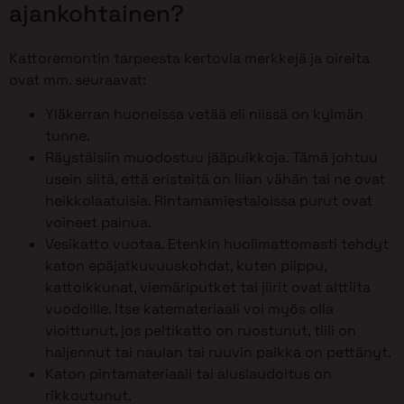
ajankohtainen?
Kattoremontin tarpeesta kertovia merkkejä ja oireita
ovat mm. seuraavat:
Yläkerran huoneissa vetää eli niissä on kylmän
tunne.
Räystäisiin muodostuu jääpuikkoja. Tämä johtuu
usein siitä, että eristeitä on liian vähän tai ne ovat
heikkolaatuisia. Rintamamiestaloissa purut ovat
voineet painua.
Vesikatto vuotaa. Etenkin huolimattomasti tehdyt
katon epäjatkuvuuskohdat, kuten piippu,
kattoikkunat, viemäriputket tai jiirit ovat alttiita
vuodoille. Itse katemateriaali voi myös olla
vioittunut, jos peltikatto on ruostunut, tiili on
haljennut tai naulan tai ruuvin paikka on pettänyt.
Katon pintamateriaali tai aluslaudoitus on
rikkoutunut.