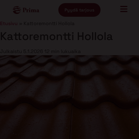
Pyydä tarjous
Etusivu
»
Kattoremontti Hollola
Kattoremontti Hollola
Julkaistu
5.1.2026
12 min lukuaika