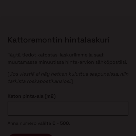
Kattoremontin hintalaskuri
Täytä tiedot katostasi laskuriimme ja saat
muutamassa minuutissa hinta-arvion sähköpostiisi.
(
Jos viestiä ei näy hetken kuluttua saapuneissa, niin
tarkista roskapostikansiosi
.)
Katon pinta-ala (m2)
Anna numero väliltä
0
-
500
.