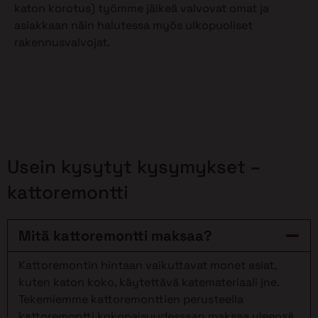
katon korotus) työmme jälkeä valvovat omat ja
asiakkaan näin halutessa myös ulkopuoliset
rakennusvalvojat.
Usein kysytyt kysymykset –
kattoremontti
Mitä kattoremontti maksaa?
Kattoremontin hintaan vaikuttavat monet asiat,
kuten katon koko, käytettävä katemateriaali jne.
Tekemiemme kattoremonttien perusteella
kattoremontti kokonaisuudessaan maksaa yleensä