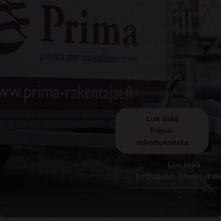
Prima-rahoituksen jopa
50 000 euroon saakka
tarjouksen teon
yhteydessä. Muista
lisäksi hyödyntää
kotitalousvähennys.
Lue lisää
Prima-
rahoituksesta
Lue lisää
kotitalousvähennykse