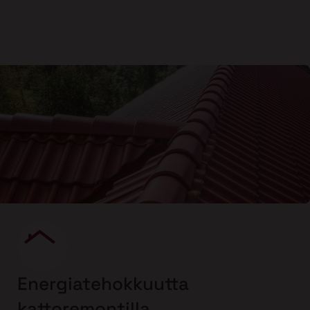
Energiatehokkuutta
kattoremontilla