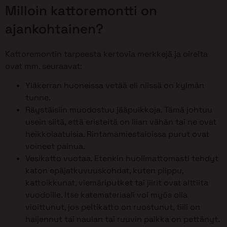
Milloin kattoremontti on
ajankohtainen?
Kattoremontin tarpeesta kertovia merkkejä ja oireita
ovat mm. seuraavat:
Yläkerran huoneissa vetää eli niissä on kylmän
tunne.
Räystäisiin muodostuu jääpuikkoja. Tämä johtuu
usein siitä, että eristeitä on liian vähän tai ne ovat
heikkolaatuisia. Rintamamiestaloissa purut ovat
voineet painua.
Vesikatto vuotaa. Etenkin huolimattomasti tehdyt
katon epäjatkuvuuskohdat, kuten piippu,
kattoikkunat, viemäriputket tai jiirit ovat alttiita
vuodoille. Itse katemateriaali voi myös olla
vioittunut, jos peltikatto on ruostunut, tiili on
haljennut tai naulan tai ruuvin paikka on pettänyt.