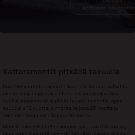
Lue lisää
kotitalousvähennykse
Kattoremontit pitkällä takuulla
Kun teemme kattoremontin kunnolla laatuun satsaten,
niin voimme myös seisoa työn takana ylpeinä. Sen
vuoksi annamme niille pitkät takuut: remontin työn
osuudelle 10 vuotta, pinnoitteille jopa 25 vuotta ja
tekninen takuu voi olla jopa 50 vuotta.
Monilla toimijoilla työn osuuden takuu on 2-5 vuotta,
mikä tarkoittaa, että remontti tehdään mahdollisimman