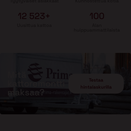
Tyytyväiset asiakkaat
Kunnostettua kotia
12 523+
100
Uusittua kattoa
Alan
huippuammattilaista
Mitä
Testaa
kattoremontti
hintalaskurilla
maksaa?