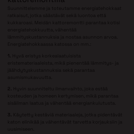
Suunnittelemme ja toteutamme energiatehokkaat
ratkaisut, jotka säästävät sekä luontoa että
kukkaroasi. Meidän kattoremontti parantaa kotisi
energiatehokkuutta, vähentää
lämmityskustannuksia ja nostaa asunnon arvoa.
Energiatehokkaassa katossa on mm.:
1.
Hyvä eristys korkealaatuisista
eristemateriaaleista, mikä pienentää lämmitys- ja
jäähdytyskustannuksia sekä parantaa
asumismukavuutta.
2.
Hyvin suunniteltu ilmanvaihto, joka estää
kosteuden ja homeen kertymisen, mikä parantaa
sisäilman laatua ja vähentää energiankulutusta.
3.
Käytetty kestäviä materiaaleja, jotka pidentävät
katon elinikää ja vähentävät tarvetta korjauksiin ja
uusimiseen.