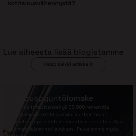
kotitalousvähennystä?
Lue aiheesta lisää blogistamme
Katso kaikki artikkelit
Tarjouspyyntölomake
Olemme toteuttaneet yli 33 000 remonttia
suomalaisiin kotitalouksiin. Kuntoarvio on
vaivaton tapa aloittaa remontin suunnittelu. Saat
ammattilaisen heti avuksesi. Palvelemme myös