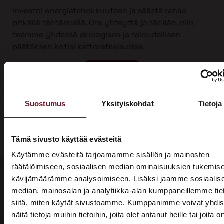
Investoi energiatehokkuuteen ja säästä rahaa
pitkällä tähtäimellä. Ota yhteyttä jo tänään, niin
teemme yhdessä ekologisen ja taloudellisen
päätöksen kotisi kattoratkaisuissa.
Ota yhteyttä
Suostumus
Yksityiskohdat
Tietoja
Tämä sivusto käyttää evästeitä
Käytämme evästeitä tarjoamamme sisällön ja mainosten
räätälöimiseen, sosiaalisen median ominaisuuksien tukemise
kävijämäärämme analysoimiseen. Lisäksi jaamme sosiaalis
median, mainosalan ja analytiikka-alan kumppaneillemme tie
Olisiko aika
siitä, miten käytät sivustoamme. Kumppanimme voivat yhdis
Soita - 020
laittaa talosi
näitä tietoja muihin tietoihin, joita olet antanut heille tai joita o
775 1350