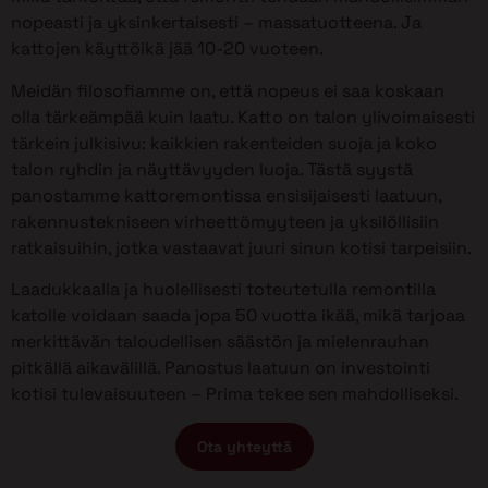
nopeasti ja yksinkertaisesti – massatuotteena. Ja
kattojen käyttöikä jää 10-20 vuoteen.
Meidän filosofiamme on, että nopeus ei saa koskaan
olla tärkeämpää kuin laatu. Katto on talon ylivoimaisesti
tärkein julkisivu: kaikkien rakenteiden suoja ja koko
talon ryhdin ja näyttävyyden luoja. Tästä syystä
panostamme kattoremontissa ensisijaisesti laatuun,
rakennustekniseen virheettömyyteen ja yksilöllisiin
ratkaisuihin, jotka vastaavat juuri sinun kotisi tarpeisiin.
Laadukkaalla ja huolellisesti toteutetulla remontilla
katolle voidaan saada jopa 50 vuotta ikää, mikä tarjoaa
merkittävän taloudellisen säästön ja mielenrauhan
pitkällä aikavälillä. Panostus laatuun on investointi
kotisi tulevaisuuteen – Prima tekee sen mahdolliseksi.
Ota yhteyttä