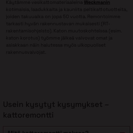
Käytämme vesikattomateriaaleina
Weckmanin
kotimaisia, laadukkaita ja kauniita peltikattotuotteita,
joiden takuuaika on jopa 50 vuotta. Remontoimme
tarkasti hyvän rakennustavan mukaisesti (RT-
rakentamisohjeisto). Katon muutoskohteissa (esim.
katon korotus) työmme jälkeä valvovat omat ja
asiakkaan näin halutessa myös ulkopuoliset
rakennusvalvojat.
Usein kysytyt kysymykset –
kattoremontti
Mitä kattoremontti maksaa?