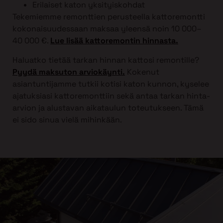
Erilaiset katon yksityiskohdat
Tekemiemme remonttien perusteella kattoremontti
kokonaisuudessaan maksaa yleensä noin 10 000–
40 000 €.
Lue lisää kattoremontin hinnasta.
Haluatko tietää tarkan hinnan kattosi remontille?
Pyydä maksuton arviokäynti.
Kokenut
asiantuntijamme tutkii kotisi katon kunnon, kyselee
ajatuksiasi kattoremonttiin sekä antaa tarkan hinta-
arvion ja alustavan aikataulun toteutukseen. Tämä
ei sido sinua vielä mihinkään.