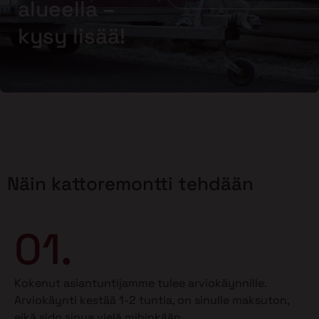
alueella –
kysy lisää!
Näin kattoremontti tehdään
01.
Kokenut asiantuntijamme tulee arviokäynnille.
Arviokäynti kestää 1-2 tuntia, on sinulle maksuton,
eikä sido sinua vielä mihinkään.