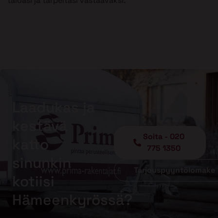
taloasi ja tarpeitasi vastaavaksi.
Laadukas ja
kestävä
Soita - 020
katto
775 1350
sinunkin
Tarjouspyyntölomake
kotiisi
Hämeenkyrössä?