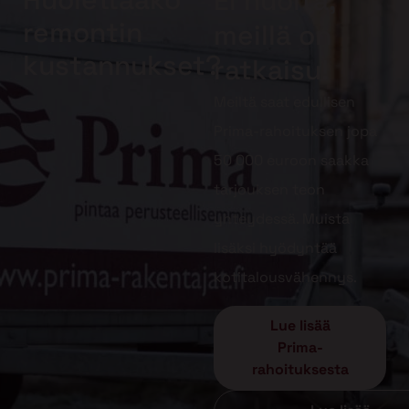
Ei huolta,
remontin
meillä on
kustannukset?
ratkaisu!
Meiltä saat edullisen
Prima-rahoituksen jopa
50 000 euroon saakka
tarjouksen teon
yhteydessä. Muista
lisäksi hyödyntää
kotitalousvähennys.
Lue lisää
Prima-
rahoituksesta