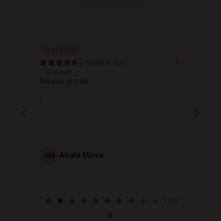
VERIFIED
2 months ago
Tilaustyyppi
T
Ikkunat ja ovet
K
-
Ahola Mirva
AM
Page 2 of 60
2 / 60