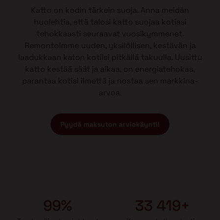
Katto on kodin tärkein suoja. Anna meidän
huolehtia, että talosi katto suojaa kotiasi
tehokkaasti seuraavat vuosikymmenet.
Remontoimme uuden, yksilöllisen, kestävän ja
laadukkaan katon kotiisi pitkällä takuulla. Uusittu
katto kestää säät ja aikaa, on energiatehokas,
parantaa kotisi ilmettä ja nostaa sen markkina-
arvoa.
Pyydä maksuton arviokäynti!
99%
33 419+