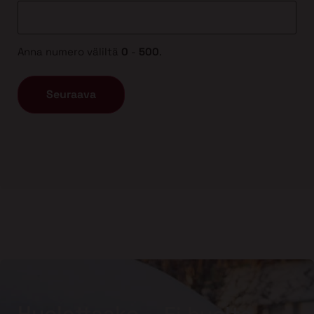
Anna numero väliltä
0
-
500
.
Huolettaako