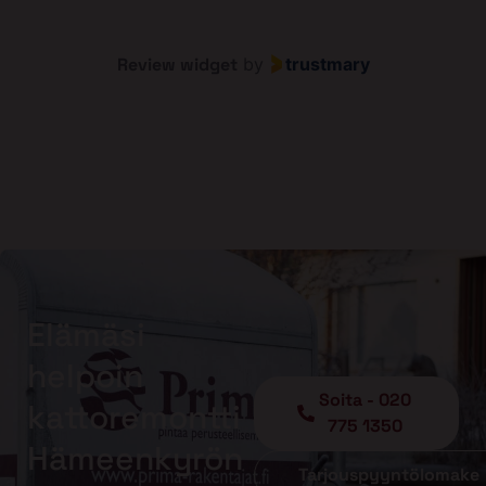
Review widget
by
trustmary
Elämäsi
helpoin
Soita - 020
kattoremontti
775 1350
Hämeenkyrön
Tarjouspyyntölomake