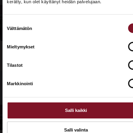
kerätty, kun olet käyttänyt heidän palvelujaan.
katto
ASUNTOMESSUT 2026 · LEMPÄÄLÄ
Tarjouspyyntölomake
Prima on mukana
kuntoon?
Suostumuksen
Asuntomessuilla!
Välttämätön
valinta
Tutustu palveluihimme esittelypisteellämme
Lempäälän Asuntomessuilla 10.7.–9.8.2026.
Mieltymykset
Ota yhteyttä
Tilastot
Markkinointi
Salli kaikki
Salli valinta