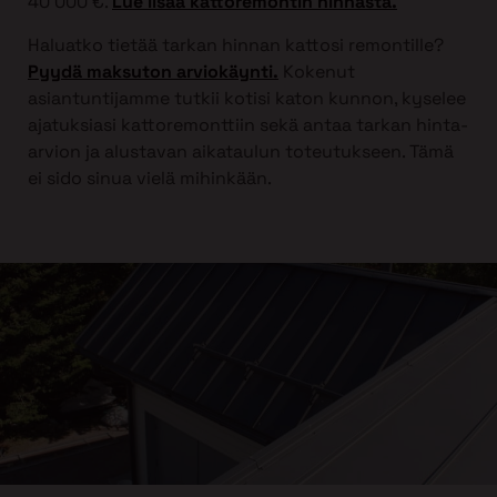
40 000 €.
Lue lisää kattoremontin hinnasta.
Haluatko tietää tarkan hinnan kattosi remontille?
Pyydä maksuton arviokäynti.
Kokenut
asiantuntijamme tutkii kotisi katon kunnon, kyselee
ajatuksiasi kattoremonttiin sekä antaa tarkan hinta-
arvion ja alustavan aikataulun toteutukseen. Tämä
ei sido sinua vielä mihinkään.