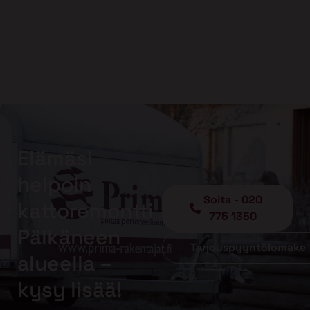
Elämäsi
helpoin
Soita - 020
kattoremontti
775 1350
Pälkäneen
Tarjouspyyntölomake
alueella –
kysy lisää!