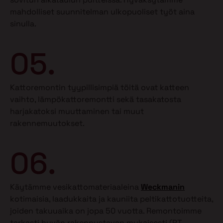
mahdolliset suunnitelman ulkopuoliset työt aina
sinulla.
05.
Kattoremontin tyypillisimpiä töitä ovat katteen
vaihto, lämpökattoremontti sekä tasakatosta
harjakatoksi muuttaminen tai muut
rakennemuutokset.
06.
Käytämme vesikattomateriaaleina
Weckmanin
kotimaisia, laadukkaita ja kauniita peltikattotuotteita,
joiden takuuaika on jopa 50 vuotta. Remontoimme
tarkasti hyvän rakennustavan mukaisesti (RT-