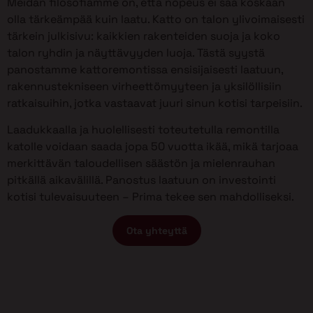
Meidän filosofiamme on, että nopeus ei saa koskaan
olla tärkeämpää kuin laatu. Katto on talon ylivoimaisesti
tärkein julkisivu: kaikkien rakenteiden suoja ja koko
talon ryhdin ja näyttävyyden luoja. Tästä syystä
panostamme kattoremontissa ensisijaisesti laatuun,
rakennustekniseen virheettömyyteen ja yksilöllisiin
ratkaisuihin, jotka vastaavat juuri sinun kotisi tarpeisiin.
Laadukkaalla ja huolellisesti toteutetulla remontilla
katolle voidaan saada jopa 50 vuotta ikää, mikä tarjoaa
merkittävän taloudellisen säästön ja mielenrauhan
pitkällä aikavälillä. Panostus laatuun on investointi
kotisi tulevaisuuteen – Prima tekee sen mahdolliseksi.
Ota yhteyttä