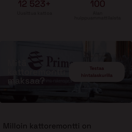
12 523+
100
Uusittua kattoa
Alan
huippuammattilaista
Mitä
Testaa
kattoremontti
hintalaskurilla
maksaa?
Milloin kattoremontti on