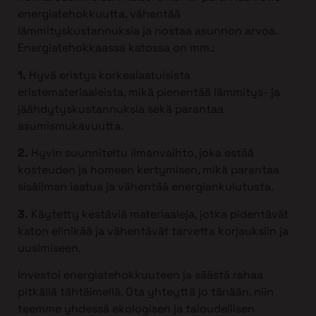
energiatehokkuutta, vähentää
lämmityskustannuksia ja nostaa asunnon arvoa.
Energiatehokkaassa katossa on mm.:
1.
Hyvä eristys korkealaatuisista
eristemateriaaleista, mikä pienentää lämmitys- ja
jäähdytyskustannuksia sekä parantaa
asumismukavuutta.
2.
Hyvin suunniteltu ilmanvaihto, joka estää
kosteuden ja homeen kertymisen, mikä parantaa
sisäilman laatua ja vähentää energiankulutusta.
3.
Käytetty kestäviä materiaaleja, jotka pidentävät
katon elinikää ja vähentävät tarvetta korjauksiin ja
uusimiseen.
Investoi energiatehokkuuteen ja säästä rahaa
pitkällä tähtäimellä. Ota yhteyttä jo tänään, niin
teemme yhdessä ekologisen ja taloudellisen