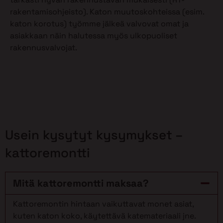
rakentamisohjeisto). Katon muutoskohteissa (esim.
katon korotus) työmme jälkeä valvovat omat ja
asiakkaan näin halutessa myös ulkopuoliset
rakennusvalvojat.
Usein kysytyt kysymykset –
kattoremontti
Mitä kattoremontti maksaa?
Kattoremontin hintaan vaikuttavat monet asiat,
kuten katon koko, käytettävä katemateriaali jne.