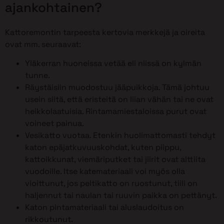
ajankohtainen?
Kattoremontin tarpeesta kertovia merkkejä ja oireita
ovat mm. seuraavat:
Yläkerran huoneissa vetää eli niissä on kylmän
tunne.
Räystäisiin muodostuu jääpuikkoja. Tämä johtuu
usein siitä, että eristeitä on liian vähän tai ne ovat
heikkolaatuisia. Rintamamiestaloissa purut ovat
voineet painua.
Vesikatto vuotaa. Etenkin huolimattomasti tehdyt
katon epäjatkuvuuskohdat, kuten piippu,
kattoikkunat, viemäriputket tai jiirit ovat alttiita
vuodoille. Itse katemateriaali voi myös olla
vioittunut, jos peltikatto on ruostunut, tiili on
haljennut tai naulan tai ruuvin paikka on pettänyt.
Katon pintamateriaali tai aluslaudoitus on
rikkoutunut.