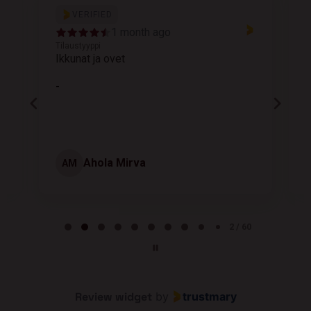
VERIFIED
1 month ago
Tilaustyyppi
T
Ikkunat ja ovet
K
-
Ahola Mirva
AM
Page 2 of 60
2 / 60
Review widget
by
trustmary