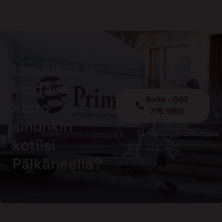
Laadukas ja
kestävä
Soita - 020
katto
775 1350
sinunkin
Tarjouspyyntölomake
kotiisi
Pälkäneellä?