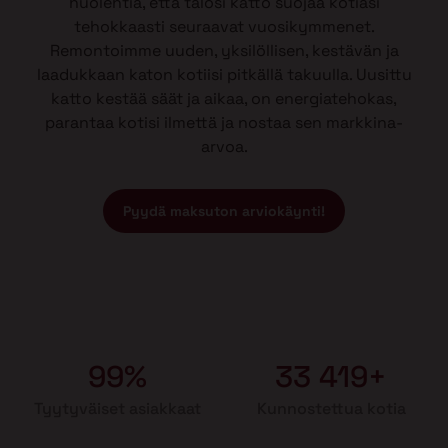
huolehtia, että talosi katto suojaa kotiasi
tehokkaasti seuraavat vuosikymmenet.
Remontoimme uuden, yksilöllisen, kestävän ja
laadukkaan katon kotiisi pitkällä takuulla. Uusittu
katto kestää säät ja aikaa, on energiatehokas,
parantaa kotisi ilmettä ja nostaa sen markkina-
arvoa.
Pyydä maksuton arviokäynti!
99%
33 419+
Tyytyväiset asiakkaat
Kunnostettua kotia