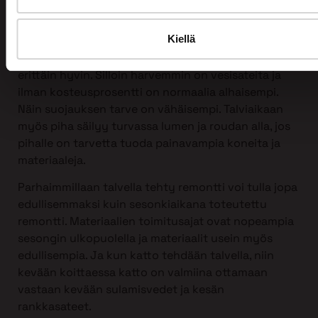
Kattoremontin voi tehdä mihin vuodenaikaan
tahansa, myös talvella!
Kiellä
Itse asiassa talvi sopii kattoremontin tekemiseen
erittäin hyvin. Silloin harvemmin on vesisateita ja
ilman kosteusprosentti on normaalia alhaisempi.
Näin suojauksen tarve on vähäisempi. Talviaikaan
myös piha säilyy turvassa lumen ja roudan alla, jos
pihalle on tarvetta tuoda painavampia koneita ja
materiaaleja.
Parhaimmillaan talvella tehty remontti voi tulla jopa
edullisemmaksi kuin sesonkiaikana toteutettu
remontti. Materiaalien toimitusajat ovat nopeampia
sesongin ulkopuolella ja materiaalit usein myös
edullisempia. Ja kun katto tehdään talvella, niin
kevään koittaessa katto on valmiina ottamaan
vastaan kevään sulamisvedet ja kesän
rankkasateet.