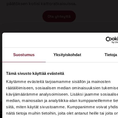
päätöksen kotisi kattoratkaisuissa.
Ota yhteyttä
Suostumus
Yksityiskohdat
Tietoja
Tämä sivusto käyttää evästeitä
Olisiko aika
Käytämme evästeitä tarjoamamme sisällön ja mainosten
Soita - 020
räätälöimiseen, sosiaalisen median ominaisuuksien tukemise
laittaa talosi
775 1350
kävijämäärämme analysoimiseen. Lisäksi jaamme sosiaalis
katto
median, mainosalan ja analytiikka-alan kumppaneillemme tie
Tarjouspyyntölomake
siitä, miten käytät sivustoamme. Kumppanimme voivat yhdis
kuntoon?
näitä tietoja muihin tietoihin, joita olet antanut heille tai joita o