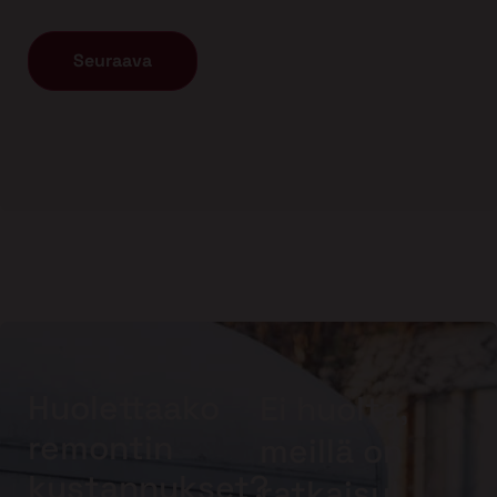
Huolettaako
Ei huolta,
remontin
meillä on
kustannukset?
ratkaisu!