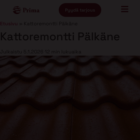
Pyydä tarjous
Etusivu
»
Kattoremontti Pälkäne
Kattoremontti Pälkäne
Julkaistu
5.1.2026
12 min lukuaika