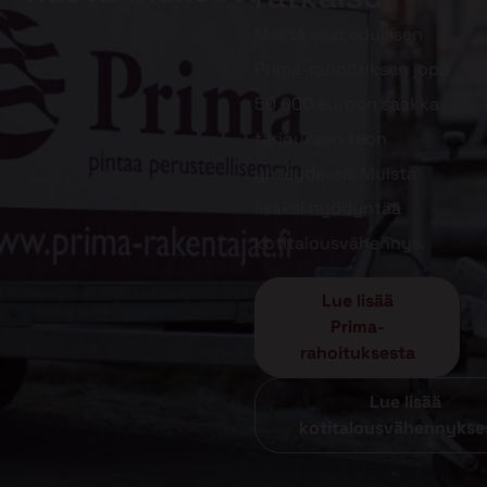
Meiltä saat edullisen
Prima-rahoituksen jopa
50 000 euroon saakka
tarjouksen teon
yhteydessä. Muista
lisäksi hyödyntää
kotitalousvähennys.
Lue lisää
Prima-
rahoituksesta
Lue lisää
kotitalousvähennykse