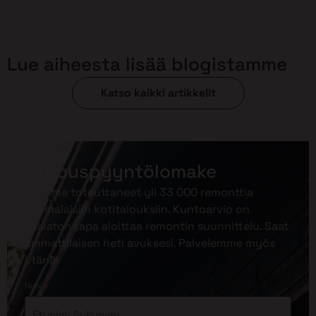
Lue aiheesta lisää blogistamme
Katso kaikki artikkelit
Tarjouspyyntölomake
Olemme toteuttaneet yli 33 000 remonttia
suomalaisiin kotitalouksiin. Kuntoarvio on
vaivaton tapa aloittaa remontin suunnittelu. Saat
ammattilaisen heti avuksesi. Palvelemme myös
etänä!
*
Nimi