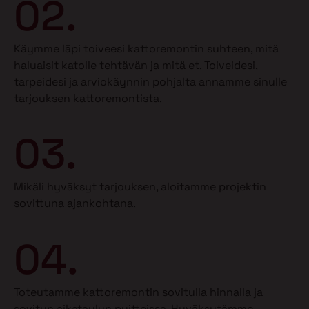
02.
Käymme läpi toiveesi kattoremontin suhteen, mitä
haluaisit katolle tehtävän ja mitä et.
Toiveidesi,
tarpeidesi ja arviokäynnin pohjalta annamme sinulle
tarjouksen kattoremontista.
03.
Mikäli hyväksyt tarjouksen, aloitamme projektin
sovittuna ajankohtana.
04.
Toteutamme kattoremontin sovitulla hinnalla ja
sovitun aikataulun puitteissa. Hyväksytämme