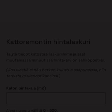
Kattoremontin hintalaskuri
Täytä tiedot katostasi laskuriimme ja saat
muutamassa minuutissa hinta-arvion sähköpostiisi.
(
Jos viestiä ei näy hetken kuluttua saapuneissa, niin
tarkista roskapostikansiosi
.)
Katon pinta-ala (m2)
Anna numero väliltä
0
-
500
.