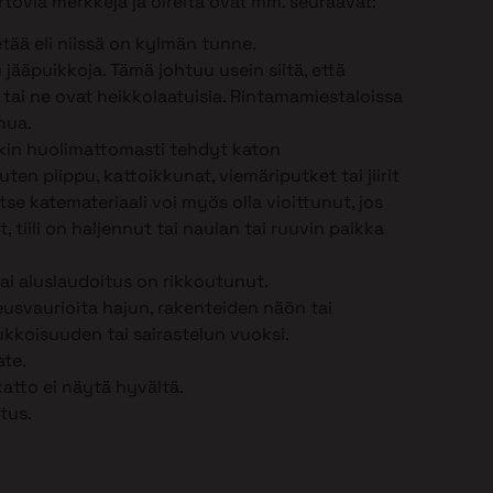
tovia merkkejä ja oireita ovat mm. seuraavat:
tää eli niissä on kylmän tunne.
jääpuikkoja. Tämä johtuu usein siitä, että
n tai ne ovat heikkolaatuisia. Rintamamiestaloissa
nua.
nkin huolimattomasti tehdyt katon
en piippu, kattoikkunat, viemäriputket tai jiirit
 Itse katemateriaali voi myös olla vioittunut, jos
, tiili on haljennut tai naulan tai ruuvin paikka
tai aluslaudoitus on rikkoutunut.
eusvaurioita hajun, rakenteiden näön tai
kkoisuuden tai sairastelun vuoksi.
ate.
katto ei näytä hyvältä.
tus.