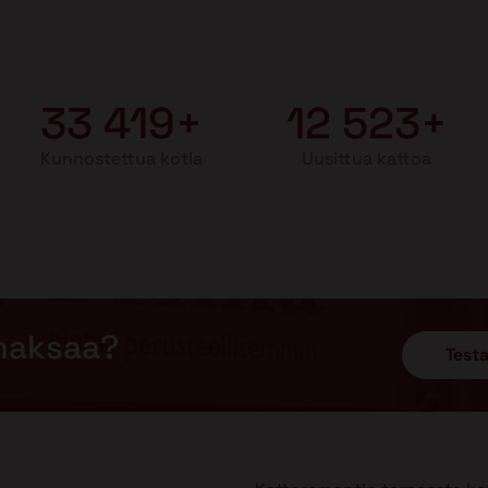
33 419+
12 523+
Kunnostettua kotia
Uusittua kattoa
maksaa?
Testa