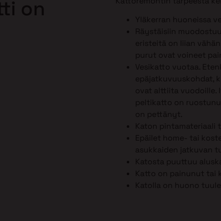
Kattoremontin tarpeesta ker
ti on
Yläkerran huoneissa ve
Räystäisiin muodostuu 
eristeitä on liian vähä
purut ovat voineet pai
Vesikatto vuotaa. Ete
epäjatkuvuuskohdat, kut
ovat alttiita vuodoille.
peltikatto on ruostunut
on pettänyt.
Katon pintamateriaali 
Epäilet home- tai kost
asukkaiden jatkuvan tu
Katosta puuttuu alusk
Katto on painunut tai 
Katolla on huono tuule