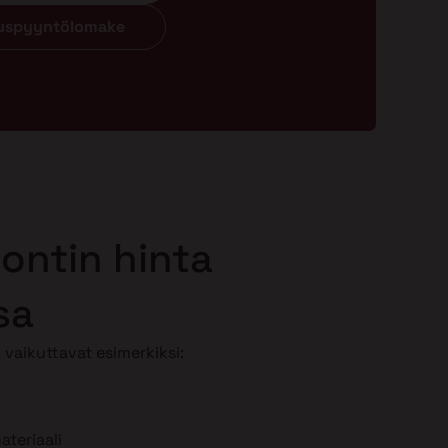
ouspyyntölomake
ontin hinta
sa
vaikuttavat esimerkiksi:
teriaali