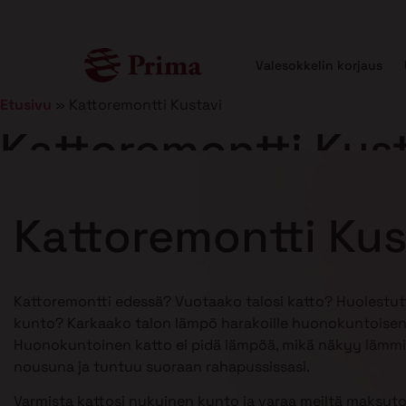
Valesokkelin korjaus
Etusivu
»
Kattoremontti Kustavi
Kattoremontti Kus
Julkaistu
5.1.2026
12 min lukuaika
Kattoremontti Kus
Kattoremontti edessä? Vuotaako talosi katto? Huolestu
kunto? Karkaako talon lämpö harakoille huonokuntoisen
Huonokuntoinen katto ei pidä lämpöä, mikä näkyy lämmi
nousuna ja tuntuu suoraan rahapussissasi.
Varmista kattosi nykyinen kunto ja varaa meiltä maksuto