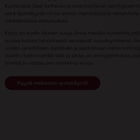
Kustavissa. Saat kattavan ja asiantuntevan selvityksen ka
sekä läpinäkyvän hinta-arvion mahdollisesta remontista 
minkäänlaisia sitoumuksia.
Katto on kodin tärkein suoja. Anna meidän huolehtia, että
suojaa kotiasi tehokkaasti seuraavat vuosikymmenet. 
uuden, yksilöllisen, kestävän ja laadukkaan katon kotiisi p
Uusittu katto kestää säät ja aikaa, on energiatehokas, pa
ilmettä ja nostaa sen markkina-arvoa.
Pyydä maksuton arviokäynti!