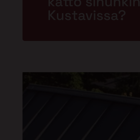
katto sinunkin 
Kustavissa?