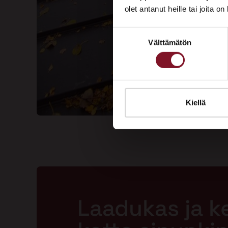
olet antanut heille tai joita o
Suostumuksen
Välttämätön
valinta
Kiellä
Laadukas ja k