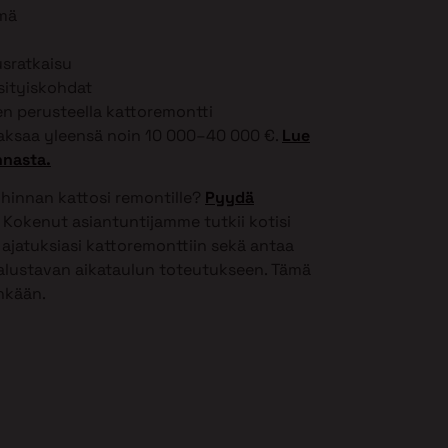
lmä
usratkaisu
ksityiskohdat
 perusteella kattoremontti
ksaa yleensä noin 10 000–40 000 €.
Lue
nnasta.
 hinnan kattosi remontille?
Pyydä
Kokenut asiantuntijamme tutkii kotisi
ajatuksiasi kattoremonttiin sekä antaa
 alustavan aikataulun toteutukseen. Tämä
inkään.