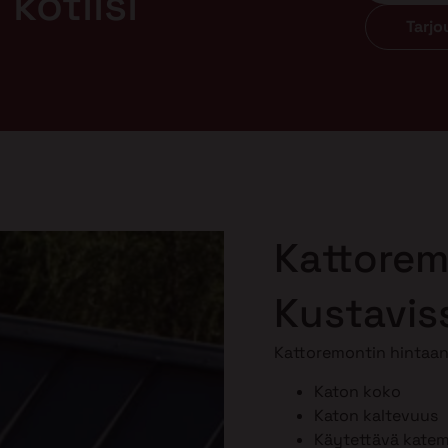
kotiisi
Tarj
Kattorem
Kustavis
Kattoremontin hintaan 
Katon koko
Katon kaltevuus
Käytettävä katema