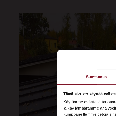
Suostumus
Tämä sivusto käyttää eväste
Käytämme evästeitä tarjoama
ja kävijämäärämme analysoim
kumppaneillemme tietoja siitä