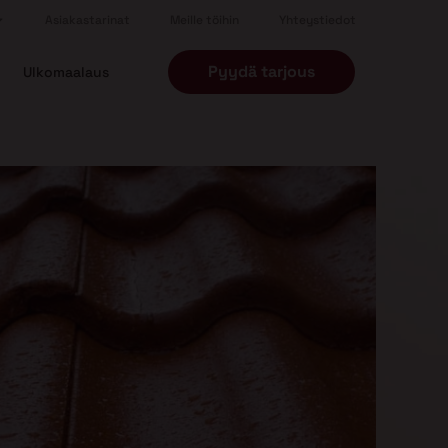
Asiakastarinat
Meille töihin
Yhteystiedot
Pyydä tarjous
Ulkomaalaus