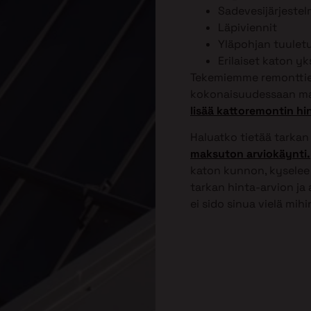
Sadevesijärjeste
Läpiviennit
Yläpohjan tuulet
Erilaiset katon y
Tekemiemme remonttien
kokonaisuudessaan ma
lisää kattoremontin hi
Haluatko tietää tarkan
maksuton arviokäynti.
katon kunnon, kyselee 
tarkan hinta-arvion ja
ei sido sinua vielä mih