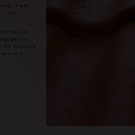
ttosi tilasta
– ilman
 talosi katto
Remontoimme
itkällä takuulla.
rantaa kotisi