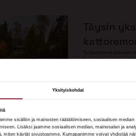
Täysin yksi
kattoremon
Toteutamme jokaisen ka
Ensin kokenut ammatti
kartoituksen, josta n
sen, mitä sille tulee te
kuuntelemme toiveesi
personoituja ratkaisuja
Yksityiskohdat
×
Näin saat kattoremontin
tarpeitasi vastaavaksi.
ASUNTOMESSUT 2026 · LEMPÄÄLÄ
itä
Prima on mukana
mme sisällön ja mainosten räätälöimiseen, sosiaalisen median
Asuntomessuilla!
iseen. Lisäksi jaamme sosiaalisen median, mainosalan ja analy
, miten käytät sivustoamme. Kumppanimme voivat yhdistää näitä t