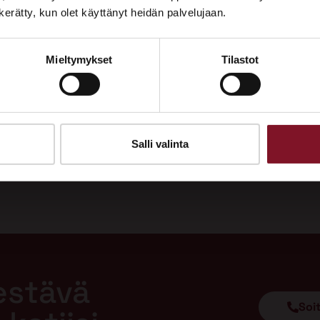
Tutustu palveluihimme esittelypisteellämme
n kerätty, kun olet käyttänyt heidän palvelujaan.
Lempäälän Asuntomessuilla 10.7.–9.8.2026.
Mieltymykset
Tilastot
Ota yhteyttä
Salli valinta
estävä
Soi