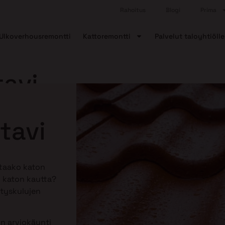
Rahoitus
Blogi
Prima
Ulkoverhousremontti
Kattoremontti
Palvelut taloyhtiölle
tavi
tavi
ttaako katon
 katon kautta?
tyskulujen
n arviokäynti