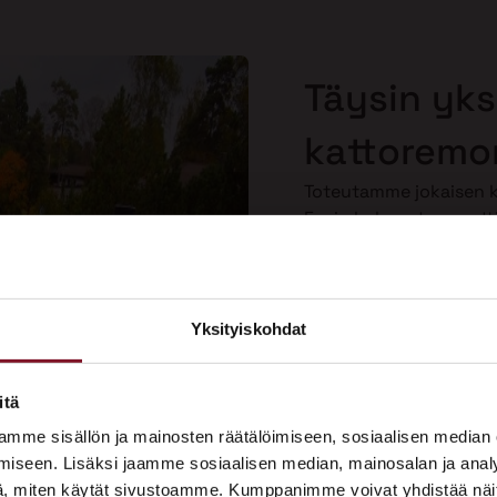
Täysin yksi
kattoremon
Toteutamme jokaisen ka
Ensin kokenut ammatti
kartoituksen, josta n
sen, mitä sille tulee te
kuuntelemme toiveesi
personoituja ratkaisuja
Yksityiskohdat
×
Näin saat kattoremontin
tarpeitasi vastaavaksi.
ASUNTOMESSUT 2026 · LEMPÄÄLÄ
itä
Prima on mukana
mme sisällön ja mainosten räätälöimiseen, sosiaalisen median
Asuntomessuilla!
iseen. Lisäksi jaamme sosiaalisen median, mainosalan ja analy
, miten käytät sivustoamme. Kumppanimme voivat yhdistää näitä t