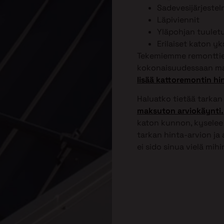
Sadevesijärjeste
Läpiviennit
Yläpohjan tuulet
Erilaiset katon y
Tekemiemme remonttien
kokonaisuudessaan ma
lisää kattoremontin hi
Haluatko tietää tarkan
maksuton arviokäynti.
katon kunnon, kyselee 
tarkan hinta-arvion ja
ei sido sinua vielä mih