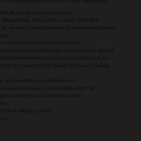
tovia merkkejä ja oireita ovat mm. seuraavat:
tää eli niissä on kylmän tunne.
jääpuikkoja. Tämä johtuu usein siitä, että
n tai ne ovat heikkolaatuisia. Rintamamiestaloissa
nua.
nkin huolimattomasti tehdyt katon
en piippu, kattoikkunat, viemäriputket tai jiirit
 Itse katemateriaali voi myös olla vioittunut, jos
, tiili on haljennut tai naulan tai ruuvin paikka
tai aluslaudoitus on rikkoutunut.
eusvaurioita hajun, rakenteiden näön tai
kkoisuuden tai sairastelun vuoksi.
ate.
katto ei näytä hyvältä.
tus.