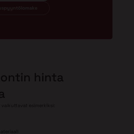
ouspyyntölomake
ontin hinta
a
vaikuttavat esimerkiksi:
teriaali