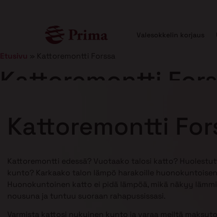
Valesokkelin korjaus
Etusivu
»
Kattoremontti Forssa
Kattoremontti For
Julkaistu
5.1.2026
12 min lukuaika
Kattoremontti For
Kattoremontti edessä? Vuotaako talosi katto? Huolestu
kunto? Karkaako talon lämpö harakoille huonokuntoisen
Huonokuntoinen katto ei pidä lämpöä, mikä näkyy lämmi
nousuna ja tuntuu suoraan rahapussissasi.
Varmista kattosi nykyinen kunto ja varaa meiltä maksuto