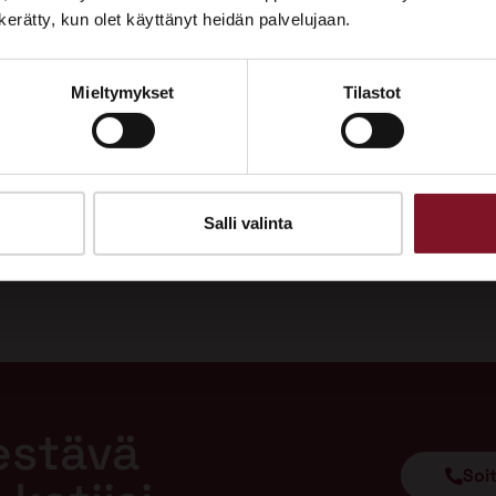
Tutustu palveluihimme esittelypisteellämme
n kerätty, kun olet käyttänyt heidän palvelujaan.
Lempäälän Asuntomessuilla 10.7.–9.8.2026.
Mieltymykset
Tilastot
Ota yhteyttä
Salli valinta
estävä
Soi