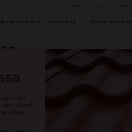
Rahoitus
Blogi
Prima
Ulkoverhousremontti
Kattoremontti
Palvelut taloyhtiölle
ssa
ssa
ttaako katon
 katon kautta?
tyskulujen
n arviokäynti