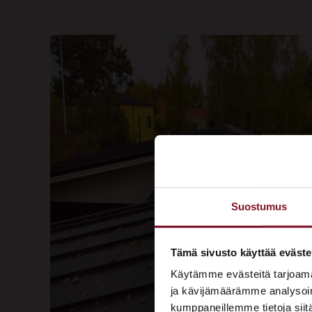
Suostumus
Tämä sivusto käyttää eväste
Käytämme evästeitä tarjoama
ja kävijämäärämme analysoim
kumppaneillemme tietoja siitä