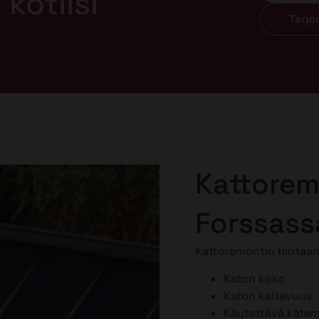
kotiisi
Tarj
Kattorem
Forssass
Kattoremontin hintaan 
Katon koko
Katon kaltevuus
Käytettävä katema