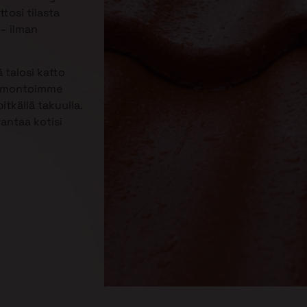
tosi tilasta
– ilman
 talosi katto
Remontoimme
itkällä takuulla.
rantaa kotisi