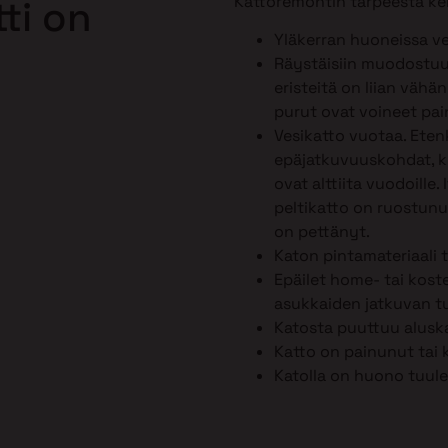
Kattoremontin tarpeesta ker
ti on
Yläkerran huoneissa ve
Räystäisiin muodostuu 
eristeitä on liian vähä
purut ovat voineet pai
Vesikatto vuotaa. Ete
epäjatkuvuuskohdat, kut
ovat alttiita vuodoille.
peltikatto on ruostunut
on pettänyt.
Katon pintamateriaali 
Epäilet home- tai kost
asukkaiden jatkuvan tu
Katosta puuttuu alusk
Katto on painunut tai 
Katolla on huono tuule