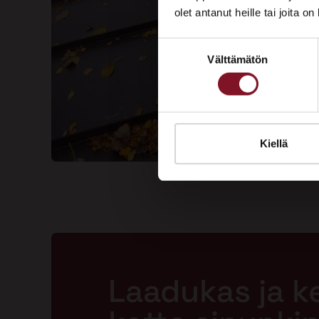
olet antanut heille tai joita o
Suostumuksen
Välttämätön
valinta
Kiellä
Laadukas ja k