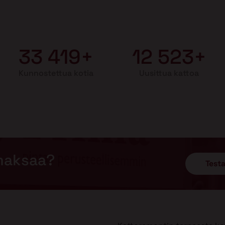
33 419+
12 523+
Kunnostettua kotia
Uusittua kattoa
maksaa?
Testa