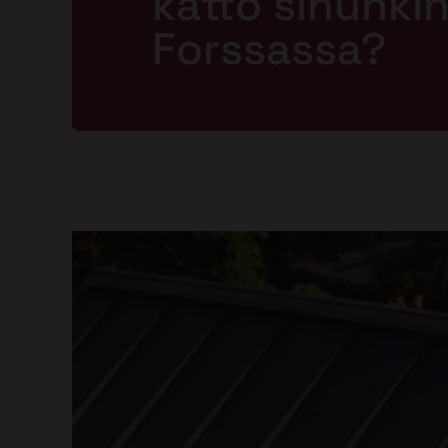
katto sinunkin 
Forssassa?