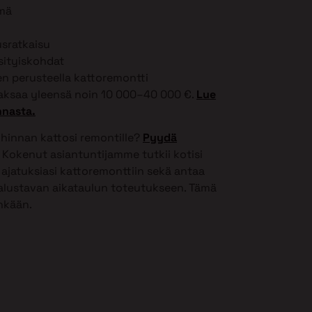
lmä
usratkaisu
ksityiskohdat
 perusteella kattoremontti
ksaa yleensä noin 10 000–40 000 €.
Lue
nnasta.
 hinnan kattosi remontille?
Pyydä
Kokenut asiantuntijamme tutkii kotisi
ajatuksiasi kattoremonttiin sekä antaa
 alustavan aikataulun toteutukseen. Tämä
inkään.