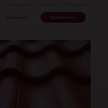
Asiakastarinat
Meille töihin
Yhteystiedot
Pyydä tarjous
Ulkomaalaus