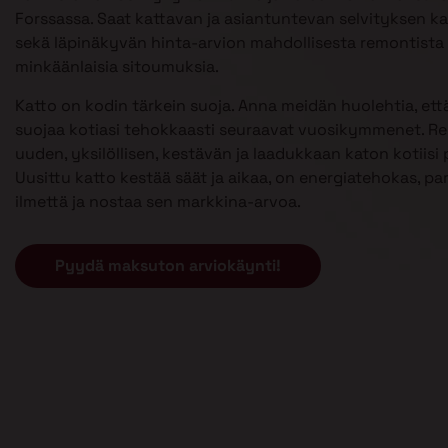
Forssassa. Saat kattavan ja asiantuntevan selvityksen kat
sekä läpinäkyvän hinta-arvion mahdollisesta remontista 
minkäänlaisia sitoumuksia.
Katto on kodin tärkein suoja. Anna meidän huolehtia, että
suojaa kotiasi tehokkaasti seuraavat vuosikymmenet. 
uuden, yksilöllisen, kestävän ja laadukkaan katon kotiisi p
Uusittu katto kestää säät ja aikaa, on energiatehokas, pa
ilmettä ja nostaa sen markkina-arvoa.
Pyydä maksuton arviokäynti!