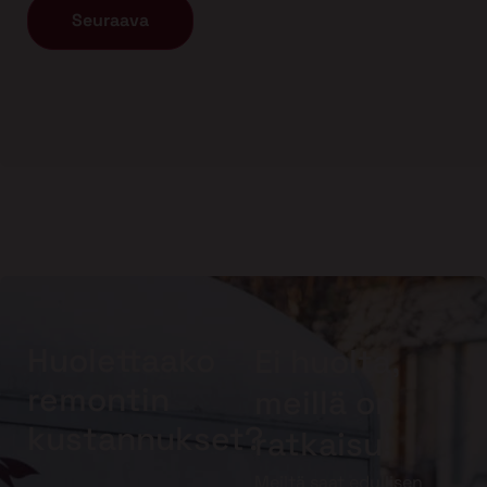
Huolettaako
Ei huolta,
remontin
meillä on
kustannukset?
ratkaisu!
Meiltä saat edullisen