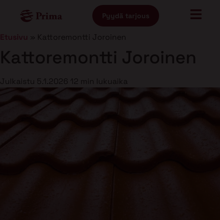
Pyydä tarjous
Etusivu
»
Kattoremontti Joroinen
Kattoremontti Joroinen
Julkaistu
5.1.2026
12 min lukuaika