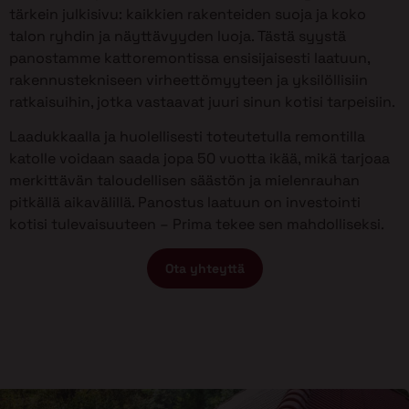
tärkein julkisivu: kaikkien rakenteiden suoja ja koko
talon ryhdin ja näyttävyyden luoja. Tästä syystä
panostamme kattoremontissa ensisijaisesti laatuun,
rakennustekniseen virheettömyyteen ja yksilöllisiin
ratkaisuihin, jotka vastaavat juuri sinun kotisi tarpeisiin.
Laadukkaalla ja huolellisesti toteutetulla remontilla
katolle voidaan saada jopa 50 vuotta ikää, mikä tarjoaa
merkittävän taloudellisen säästön ja mielenrauhan
pitkällä aikavälillä. Panostus laatuun on investointi
kotisi tulevaisuuteen – Prima tekee sen mahdolliseksi.
Ota yhteyttä