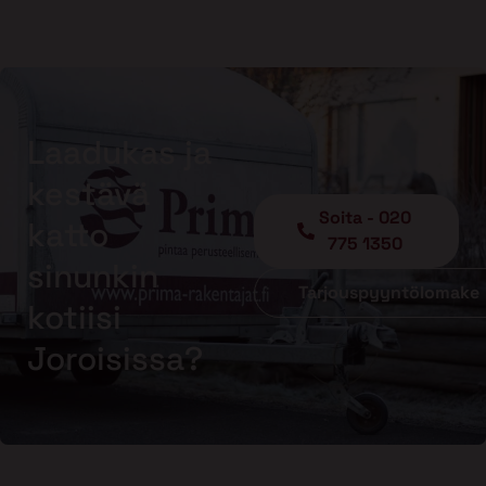
Laadukas ja
kestävä
Soita - 020
katto
775 1350
sinunkin
Tarjouspyyntölomake
kotiisi
Joroisissa?