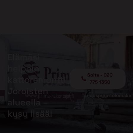
Elämäsi
helpoin
Soita - 020
kattoremontti
775 1350
Joroisten
Tarjouspyyntölomake
alueella –
kysy lisää!