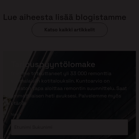
Lue aiheesta lisää blogistamme
Katso kaikki artikkelit
Tarjouspyyntölomake
Olemme toteuttaneet yli 33 000 remonttia
suomalaisiin kotitalouksiin. Kuntoarvio on
vaivaton tapa aloittaa remontin suunnittelu. Saat
ammattilaisen heti avuksesi. Palvelemme myös
etänä!
*
Nimi