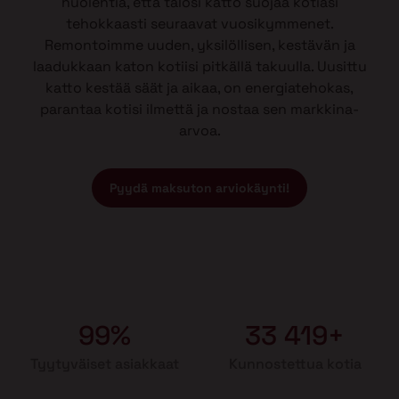
huolehtia, että talosi katto suojaa kotiasi
tehokkaasti seuraavat vuosikymmenet.
Remontoimme uuden, yksilöllisen, kestävän ja
laadukkaan katon kotiisi pitkällä takuulla. Uusittu
katto kestää säät ja aikaa, on energiatehokas,
parantaa kotisi ilmettä ja nostaa sen markkina-
arvoa.
Pyydä maksuton arviokäynti!
99%
33 419+
Tyytyväiset asiakkaat
Kunnostettua kotia