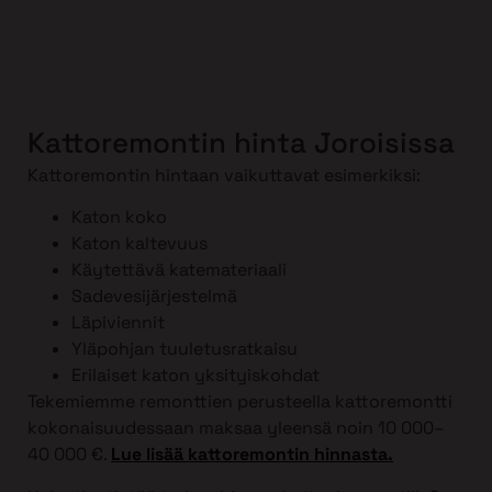
Kattoremontin hinta Joroisissa
Kattoremontin hintaan vaikuttavat esimerkiksi:
Katon koko
Katon kaltevuus
Käytettävä katemateriaali
Sadevesijärjestelmä
Läpiviennit
Yläpohjan tuuletusratkaisu
Erilaiset katon yksityiskohdat
Tekemiemme remonttien perusteella kattoremontti
kokonaisuudessaan maksaa yleensä noin 10 000–
40 000 €.
Lue lisää kattoremontin hinnasta.