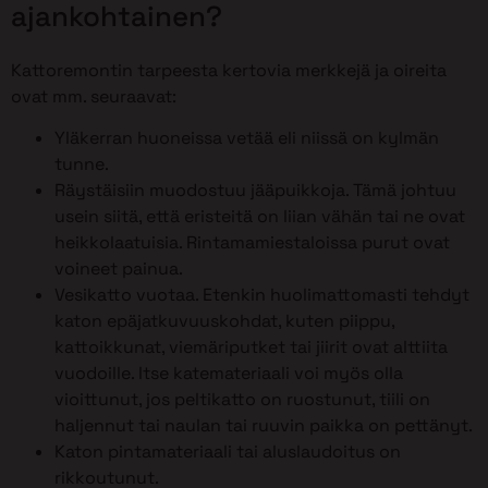
ajankohtainen?
Kattoremontin tarpeesta kertovia merkkejä ja oireita
ovat mm. seuraavat:
Yläkerran huoneissa vetää eli niissä on kylmän
tunne.
Räystäisiin muodostuu jääpuikkoja. Tämä johtuu
usein siitä, että eristeitä on liian vähän tai ne ovat
heikkolaatuisia. Rintamamiestaloissa purut ovat
voineet painua.
Vesikatto vuotaa. Etenkin huolimattomasti tehdyt
katon epäjatkuvuuskohdat, kuten piippu,
kattoikkunat, viemäriputket tai jiirit ovat alttiita
vuodoille. Itse katemateriaali voi myös olla
vioittunut, jos peltikatto on ruostunut, tiili on
haljennut tai naulan tai ruuvin paikka on pettänyt.
Katon pintamateriaali tai aluslaudoitus on
rikkoutunut.