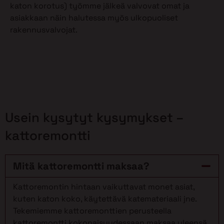
katon korotus) työmme jälkeä valvovat omat ja
asiakkaan näin halutessa myös ulkopuoliset
rakennusvalvojat.
Usein kysytyt kysymykset –
kattoremontti
Mitä kattoremontti maksaa?
Kattoremontin hintaan vaikuttavat monet asiat,
kuten katon koko, käytettävä katemateriaali jne.
Tekemiemme kattoremonttien perusteella
kattoremontti kokonaisuudessaan maksaa yleensä