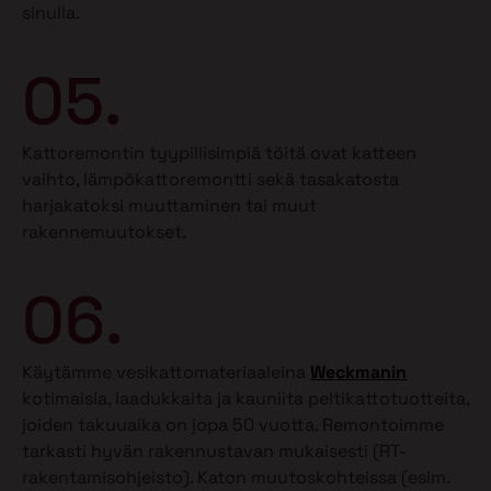
sinulla.
05.
Kattoremontin tyypillisimpiä töitä ovat katteen
vaihto, lämpökattoremontti sekä tasakatosta
harjakatoksi muuttaminen tai muut
rakennemuutokset.
06.
Käytämme vesikattomateriaaleina
Weckmanin
kotimaisia, laadukkaita ja kauniita peltikattotuotteita,
joiden takuuaika on jopa 50 vuotta. Remontoimme
tarkasti hyvän rakennustavan mukaisesti (RT-
rakentamisohjeisto). Katon muutoskohteissa (esim.