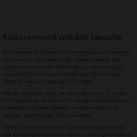
Kattoremontit pitkällä takuulla
Kun teemme kattoremontin kunnolla laatuun satsaten,
niin voimme myös seisoa työn takana ylpeinä. Sen
vuoksi annamme niille pitkät takuut: remontin työn
osuudelle 10 vuotta, pinnoitteille jopa 25 vuotta ja
tekninen takuu voi olla jopa 50 vuotta.
Monilla toimijoilla työn osuuden takuu on 2-5 vuotta,
mikä tarkoittaa, että remontti tehdään mahdollisimman
nopeasti ja yksinkertaisesti – massatuotteena. Ja
kattojen käyttöikä jää 10-20 vuoteen.
Meidän filosofiamme on, että nopeus ei saa koskaan
olla tärkeämpää kuin laatu. Katto on talon ylivoimaisesti