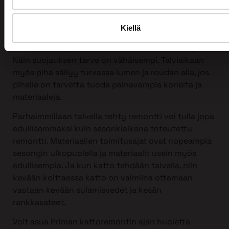
tahansa, myös talvella!
Itse asiassa talvi sopii kattoremontin tekemiseen
Kiellä
erittäin hyvin. Silloin harvemmin on vesisateita ja
ilman kosteusprosentti on normaalia alhaisempi.
Näin suojauksen tarve on vähäisempi. Talviaikaan
myös piha säilyy turvassa lumen ja roudan alla, jos
pihalle on tarvetta tuoda painavampia koneita ja
materiaaleja.
Parhaimmillaan talvella tehty remontti voi tulla jopa
edullisemmaksi kuin sesonkiaikana toteutettu
remontti. Materiaalien toimitusajat ovat nopeampia
sesongin ulkopuolella ja materiaalit usein myös
edullisempia. Ja kun katto tehdään talvella, niin
kevään koittaessa katto on valmiina ottamaan
vastaan kevään sulamisvedet ja kesän
rankkasateet.
Voit asua Priman kattoremontin ajan huoletta