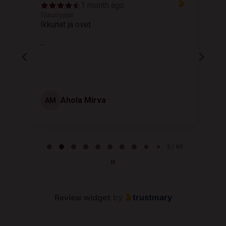
1 month ago
Tilaustyyppi
T
Ikkunat ja ovet
K
-
Ahola Mirva
AM
Page 2 of 60
2 / 60
Review widget
by
trustmary