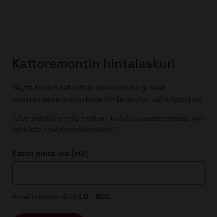
Kattoremontin hintalaskuri
Täytä tiedot katostasi laskuriimme ja saat
muutamassa minuutissa hinta-arvion sähköpostiisi.
(
Jos viestiä ei näy hetken kuluttua saapuneissa, niin
tarkista roskapostikansiosi
.)
Katon pinta-ala (m2)
Anna numero väliltä
0
-
500
.