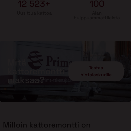
12 523+
100
Uusittua kattoa
Alan
huippuammattilaista
Mitä
Testaa
kattoremontti
hintalaskurilla
maksaa?
Milloin kattoremontti on