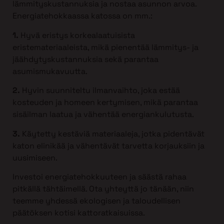
lämmityskustannuksia ja nostaa asunnon arvoa.
Energiatehokkaassa katossa on mm.:
1.
Hyvä eristys korkealaatuisista
eristemateriaaleista, mikä pienentää lämmitys- ja
jäähdytyskustannuksia sekä parantaa
asumismukavuutta.
2.
Hyvin suunniteltu ilmanvaihto, joka estää
kosteuden ja homeen kertymisen, mikä parantaa
sisäilman laatua ja vähentää energiankulutusta.
3.
Käytetty kestäviä materiaaleja, jotka pidentävät
katon elinikää ja vähentävät tarvetta korjauksiin ja
uusimiseen.
Investoi energiatehokkuuteen ja säästä rahaa
pitkällä tähtäimellä. Ota yhteyttä jo tänään, niin
teemme yhdessä ekologisen ja taloudellisen
päätöksen kotisi kattoratkaisuissa.