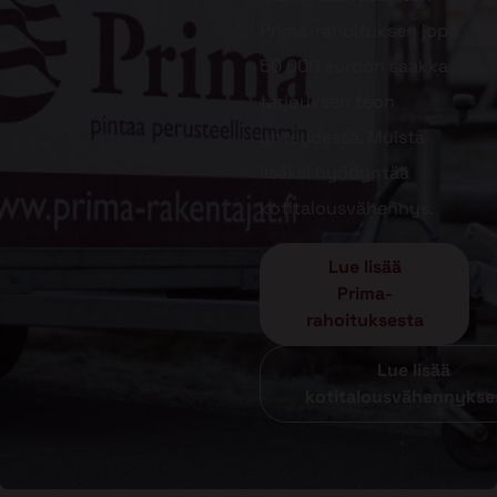
Prima-rahoituksen jopa
50 000 euroon saakka
tarjouksen teon
yhteydessä. Muista
lisäksi hyödyntää
kotitalousvähennys.
Lue lisää
Prima-
rahoituksesta
Lue lisää
kotitalousvähennykse