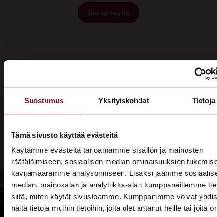
Ota yhteyttä
Suostumus
Yksityiskohdat
Tietoja
Olisiko aika
Tämä sivusto käyttää evästeitä
Soita - 020
laittaa talosi
Käytämme evästeitä tarjoamamme sisällön ja mainosten
775 1350
räätälöimiseen, sosiaalisen median ominaisuuksien tukemise
katto
kävijämäärämme analysoimiseen. Lisäksi jaamme sosiaalis
Tarjouspyyntölomake
kuntoon?
median, mainosalan ja analytiikka-alan kumppaneillemme tie
siitä, miten käytät sivustoamme. Kumppanimme voivat yhdis
näitä tietoja muihin tietoihin, joita olet antanut heille tai joita o