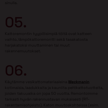
sinulla.
05.
Kattoremontin tyypillisimpiä töitä ovat katteen
vaihto, lämpökattoremontti sekä tasakatosta
harjakatoksi muuttaminen tai muut
rakennemuutokset.
06.
Käytämme vesikattomateriaaleina
Weckmanin
kotimaisia, laadukkaita ja kauniita peltikattotuotteita,
joiden takuuaika on jopa 50 vuotta. Remontoimme
tarkasti hyvän rakennustavan mukaisesti (RT-
rakentamisohjeisto). Katon muutoskohteissa (esim.