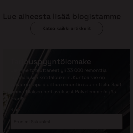
Lue aiheesta lisää blogistamme
Katso kaikki artikkelit
Tarjouspyyntölomake
Olemme toteuttaneet yli 33 000 remonttia
suomalaisiin kotitalouksiin. Kuntoarvio on
vaivaton tapa aloittaa remontin suunnittelu. Saat
ammattilaisen heti avuksesi. Palvelemme myös
etänä!
*
Nimi