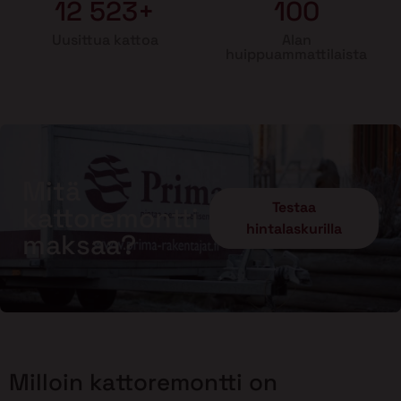
12 523+
100
Uusittua kattoa
Alan
huippuammattilaista
Mitä
Testaa
kattoremontti
hintalaskurilla
maksaa?
Milloin kattoremontti on