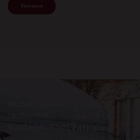
Huolettaako
Ei huolta,
remontin
meillä on
kustannukset?
ratkaisu!
Meiltä saat edullisen