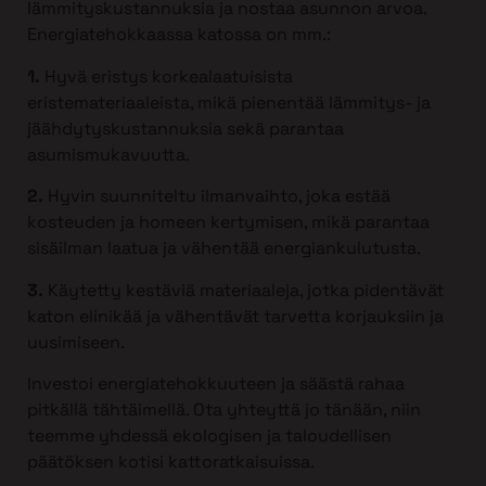
lämmityskustannuksia ja nostaa asunnon arvoa.
Energiatehokkaassa katossa on mm.:
1.
Hyvä eristys korkealaatuisista
eristemateriaaleista, mikä pienentää lämmitys- ja
jäähdytyskustannuksia sekä parantaa
asumismukavuutta.
2.
Hyvin suunniteltu ilmanvaihto, joka estää
kosteuden ja homeen kertymisen, mikä parantaa
sisäilman laatua ja vähentää energiankulutusta.
3.
Käytetty kestäviä materiaaleja, jotka pidentävät
katon elinikää ja vähentävät tarvetta korjauksiin ja
uusimiseen.
Investoi energiatehokkuuteen ja säästä rahaa
pitkällä tähtäimellä. Ota yhteyttä jo tänään, niin
teemme yhdessä ekologisen ja taloudellisen
päätöksen kotisi kattoratkaisuissa.