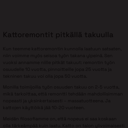
Kattoremontit pitkällä takuulla
Kun teemme kattoremontin kunnolla laatuun satsaten,
niin voimme myös seisoa työn takana ylpeinä. Sen
vuoksi annamme niille pitkät takuut: remontin työn
osuudelle 10 vuotta, pinnoitteille jopa 25 vuotta ja
tekninen takuu voi olla jopa 50 vuotta.
Monilla toimijoilla työn osuuden takuu on 2-5 vuotta,
mikä tarkoittaa, että remontti tehdään mahdollisimman
nopeasti ja yksinkertaisesti – massatuotteena. Ja
kattojen käyttöikä jää 10-20 vuoteen.
Meidän filosofiamme on, että nopeus ei saa koskaan
olla tärkeämpää kuin laatu. Katto on talon ylivoimaisesti