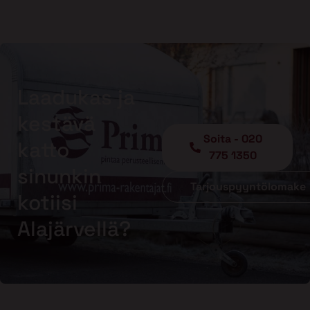
Laadukas ja
kestävä
Soita - 020
katto
775 1350
sinunkin
Tarjouspyyntölomake
kotiisi
Alajärvellä?