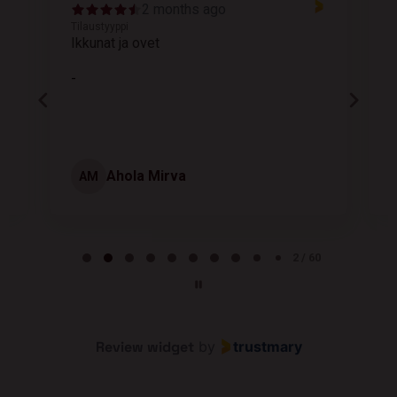
2 months ago
Tilaustyyppi
T
Ikkunat ja ovet
K
-
Ahola Mirva
AM
Page 2 of 60
2 / 60
Review widget
by
trustmary