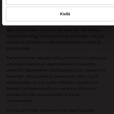
tahansa, myös talvella!
Itse asiassa talvi sopii kattoremontin tekemiseen
Kiellä
erittäin hyvin. Silloin harvemmin on vesisateita ja
ilman kosteusprosentti on normaalia alhaisempi.
Näin suojauksen tarve on vähäisempi. Talviaikaan
myös piha säilyy turvassa lumen ja roudan alla, jos
pihalle on tarvetta tuoda painavampia koneita ja
materiaaleja.
Parhaimmillaan talvella tehty remontti voi tulla jopa
edullisemmaksi kuin sesonkiaikana toteutettu
remontti. Materiaalien toimitusajat ovat nopeampia
sesongin ulkopuolella ja materiaalit usein myös
edullisempia. Ja kun katto tehdään talvella, niin
kevään koittaessa katto on valmiina ottamaan
vastaan kevään sulamisvedet ja kesän
rankkasateet.
Voit asua Priman kattoremontin ajan huoletta