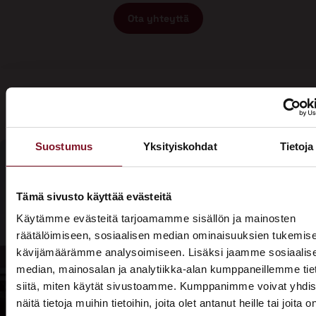
Ota yhteyttä
Suostumus
Yksityiskohdat
Tietoja
Olisiko aika
Tämä sivusto käyttää evästeitä
Soita - 020
laittaa talosi
Käytämme evästeitä tarjoamamme sisällön ja mainosten
775 1350
räätälöimiseen, sosiaalisen median ominaisuuksien tukemise
katto
kävijämäärämme analysoimiseen. Lisäksi jaamme sosiaalis
Tarjouspyyntölomake
kuntoon?
median, mainosalan ja analytiikka-alan kumppaneillemme tie
siitä, miten käytät sivustoamme. Kumppanimme voivat yhdis
näitä tietoja muihin tietoihin, joita olet antanut heille tai joita o