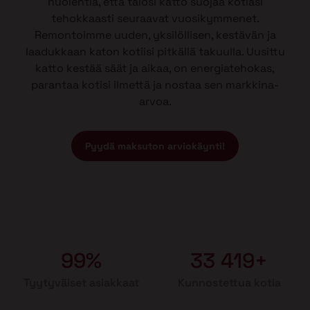
huolehtia, että talosi katto suojaa kotiasi
tehokkaasti seuraavat vuosikymmenet.
Remontoimme uuden, yksilöllisen, kestävän ja
laadukkaan katon kotiisi pitkällä takuulla. Uusittu
katto kestää säät ja aikaa, on energiatehokas,
parantaa kotisi ilmettä ja nostaa sen markkina-
arvoa.
Pyydä maksuton arviokäynti!
99%
33 419+
Tyytyväiset asiakkaat
Kunnostettua kotia