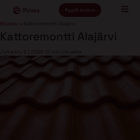
Pyydä tarjous
Etusivu
»
Kattoremontti Alajärvi
Kattoremontti Alajärvi
Julkaistu
5.1.2026
12 min lukuaika