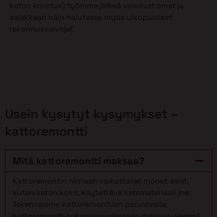
katon korotus) työmme jälkeä valvovat omat ja
asiakkaan näin halutessa myös ulkopuoliset
rakennusvalvojat.
Usein kysytyt kysymykset –
kattoremontti
Mitä kattoremontti maksaa?
Kattoremontin hintaan vaikuttavat monet asiat,
kuten katon koko, käytettävä katemateriaali jne.
Tekemiemme kattoremonttien perusteella
kattoremontti kokonaisuudessaan maksaa yleensä