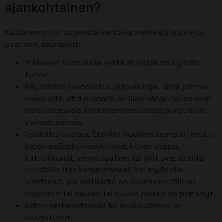
ajankohtainen?
Kattoremontin tarpeesta kertovia merkkejä ja oireita
ovat mm. seuraavat:
Yläkerran huoneissa vetää eli niissä on kylmän
tunne.
Räystäisiin muodostuu jääpuikkoja. Tämä johtuu
usein siitä, että eristeitä on liian vähän tai ne ovat
heikkolaatuisia. Rintamamiestaloissa purut ovat
voineet painua.
Vesikatto vuotaa. Etenkin huolimattomasti tehdyt
katon epäjatkuvuuskohdat, kuten piippu,
kattoikkunat, viemäriputket tai jiirit ovat alttiita
vuodoille. Itse katemateriaali voi myös olla
vioittunut, jos peltikatto on ruostunut, tiili on
haljennut tai naulan tai ruuvin paikka on pettänyt.
Katon pintamateriaali tai aluslaudoitus on
rikkoutunut.