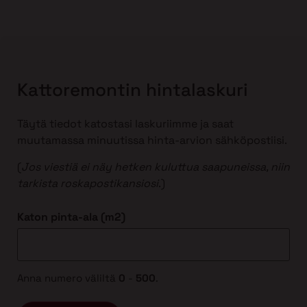
Kattoremontin hintalaskuri
Täytä tiedot katostasi laskuriimme ja saat
muutamassa minuutissa hinta-arvion sähköpostiisi.
(
Jos viestiä ei näy hetken kuluttua saapuneissa, niin
tarkista roskapostikansiosi
.)
Katon pinta-ala (m2)
Anna numero väliltä
0
-
500
.