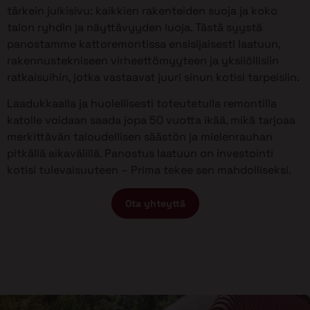
tärkein julkisivu: kaikkien rakenteiden suoja ja koko
talon ryhdin ja näyttävyyden luoja. Tästä syystä
panostamme kattoremontissa ensisijaisesti laatuun,
rakennustekniseen virheettömyyteen ja yksilöllisiin
ratkaisuihin, jotka vastaavat juuri sinun kotisi tarpeisiin.
Laadukkaalla ja huolellisesti toteutetulla remontilla
katolle voidaan saada jopa 50 vuotta ikää, mikä tarjoaa
merkittävän taloudellisen säästön ja mielenrauhan
pitkällä aikavälillä. Panostus laatuun on investointi
kotisi tulevaisuuteen – Prima tekee sen mahdolliseksi.
Ota yhteyttä