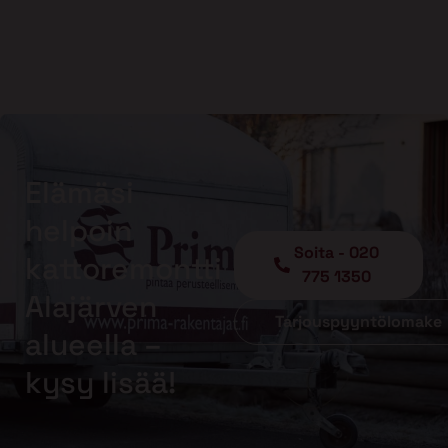
Elämäsi
helpoin
Soita - 020
kattoremontti
775 1350
Alajärven
Tarjouspyyntölomake
alueella –
kysy lisää!