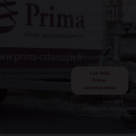
Prima-rahoituksen jopa
50 000 euroon saakka
tarjouksen teon
yhteydessä. Muista
lisäksi hyödyntää
kotitalousvähennys.
Lue lisää
Prima-
rahoituksesta
Lue lisää
kotitalousvähennykse