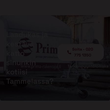
Laadukas ja
kestävä
Soita - 020
katto
775 1350
sinunkin
Tarjouspyyntölomake
kotiisi
Tammelassa?