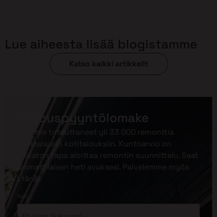
Lue aiheesta lisää blogistamme
Katso kaikki artikkelit
Tarjouspyyntölomake
Olemme toteuttaneet yli 33 000 remonttia
suomalaisiin kotitalouksiin. Kuntoarvio on
vaivaton tapa aloittaa remontin suunnittelu. Saat
ammattilaisen heti avuksesi. Palvelemme myös
etänä!
*
Nimi