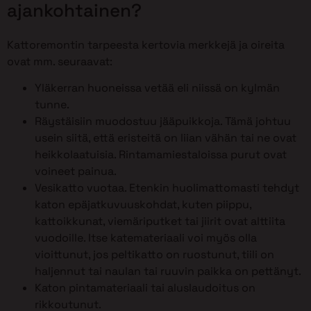
ajankohtainen?
Kattoremontin tarpeesta kertovia merkkejä ja oireita
ovat mm. seuraavat:
Yläkerran huoneissa vetää eli niissä on kylmän
tunne.
Räystäisiin muodostuu jääpuikkoja. Tämä johtuu
usein siitä, että eristeitä on liian vähän tai ne ovat
heikkolaatuisia. Rintamamiestaloissa purut ovat
voineet painua.
Vesikatto vuotaa. Etenkin huolimattomasti tehdyt
katon epäjatkuvuuskohdat, kuten piippu,
kattoikkunat, viemäriputket tai jiirit ovat alttiita
vuodoille. Itse katemateriaali voi myös olla
vioittunut, jos peltikatto on ruostunut, tiili on
haljennut tai naulan tai ruuvin paikka on pettänyt.
Katon pintamateriaali tai aluslaudoitus on
rikkoutunut.