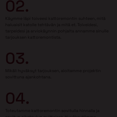
02.
Käymme läpi toiveesi kattoremontin suhteen, mitä
haluaisit katolle tehtävän ja mitä et.
Toiveidesi,
tarpeidesi ja arviokäynnin pohjalta annamme sinulle
tarjouksen kattoremontista.
03.
Mikäli hyväksyt tarjouksen, aloitamme projektin
sovittuna ajankohtana.
04.
Toteutamme kattoremontin sovitulla hinnalla ja
sovitun aikataulun puitteissa. Hyväksytämme