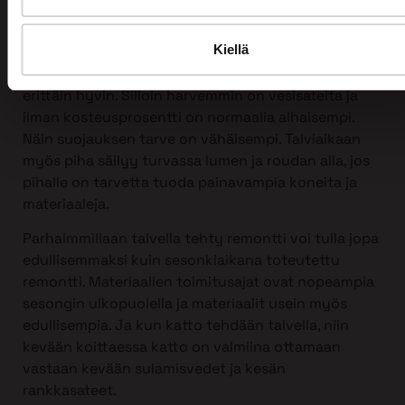
Kattoremontin voi tehdä mihin vuodenaikaan
tahansa, myös talvella!
Kiellä
Itse asiassa talvi sopii kattoremontin tekemiseen
erittäin hyvin. Silloin harvemmin on vesisateita ja
ilman kosteusprosentti on normaalia alhaisempi.
Näin suojauksen tarve on vähäisempi. Talviaikaan
myös piha säilyy turvassa lumen ja roudan alla, jos
pihalle on tarvetta tuoda painavampia koneita ja
materiaaleja.
Parhaimmillaan talvella tehty remontti voi tulla jopa
edullisemmaksi kuin sesonkiaikana toteutettu
remontti. Materiaalien toimitusajat ovat nopeampia
sesongin ulkopuolella ja materiaalit usein myös
edullisempia. Ja kun katto tehdään talvella, niin
kevään koittaessa katto on valmiina ottamaan
vastaan kevään sulamisvedet ja kesän
rankkasateet.