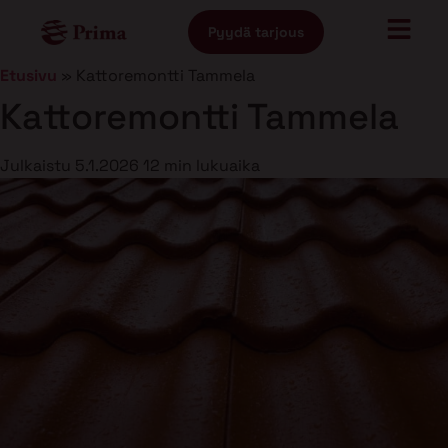
Pyydä tarjous
Etusivu
»
Kattoremontti Tammela
Kattoremontti Tammela
Julkaistu
5.1.2026
12 min lukuaika