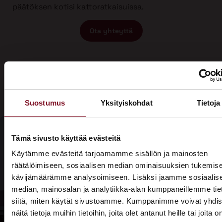
päätöksen kotisi kattoratkaisuissa.
Ota yhteyttä
Suostumus
Yksityiskohdat
Tietoja
Tämä sivusto käyttää evästeitä
Olisiko aika
Käytämme evästeitä tarjoamamme sisällön ja mainosten
Soita - 020
räätälöimiseen, sosiaalisen median ominaisuuksien tukemise
laittaa talosi
775 1350
kävijämäärämme analysoimiseen. Lisäksi jaamme sosiaalis
katto
median, mainosalan ja analytiikka-alan kumppaneillemme tie
Tarjouspyyntölomake
siitä, miten käytät sivustoamme. Kumppanimme voivat yhdis
kuntoon?
näitä tietoja muihin tietoihin, joita olet antanut heille tai joita o