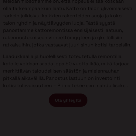
Meidän filosofiamme on, että nopeus ei saa koskaan
olla tärkeämpää kuin laatu. Katto on talon ylivoimaisesti
tärkein julkisivu: kaikkien rakenteiden suoja ja koko
talon ryhdin ja näyttävyyden luoja. Tästä syystä
panostamme kattoremontissa ensisijaisesti laatuun,
rakennustekniseen virheettömyyteen ja yksilöllisiin
ratkaisuihin, jotka vastaavat juuri sinun kotisi tarpeisiin.
Laadukkaalla ja huolellisesti toteutetulla remontilla
katolle voidaan saada jopa 50 vuotta ikää, mikä tarjoaa
merkittävän taloudellisen säästön ja mielenrauhan
pitkällä aikavälillä. Panostus laatuun on investointi
kotisi tulevaisuuteen – Prima tekee sen mahdolliseksi.
Ota yhteyttä