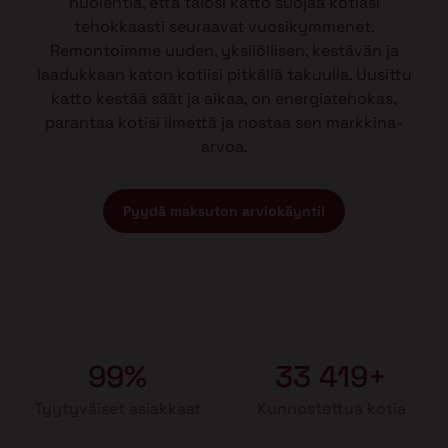
huolehtia, että talosi katto suojaa kotiasi
tehokkaasti seuraavat vuosikymmenet.
Remontoimme uuden, yksilöllisen, kestävän ja
laadukkaan katon kotiisi pitkällä takuulla. Uusittu
katto kestää säät ja aikaa, on energiatehokas,
parantaa kotisi ilmettä ja nostaa sen markkina-
arvoa.
Pyydä maksuton arviokäynti!
99%
33 419+
Tyytyväiset asiakkaat
Kunnostettua kotia