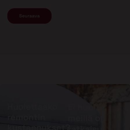
Huolettaako
Ei huolta,
remontin
meillä on
kustannukset?
ratkaisu!