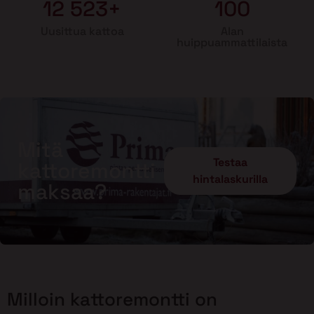
12 523+
100
Uusittua kattoa
Alan
huippuammattilaista
Mitä
Testaa
kattoremontti
hintalaskurilla
maksaa?
Milloin kattoremontti on