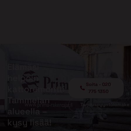
Elämäsi
helpoin
Soita - 020
kattoremontti
775 1350
Tammelan
Tarjouspyyntölomake
alueella –
kysy lisää!