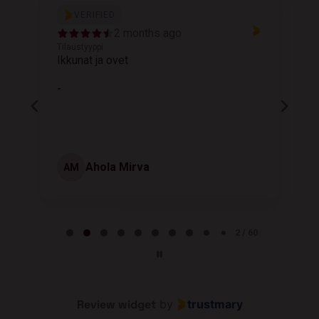
VERIFIED
2 months ago
Tilaustyyppi
T
Ikkunat ja ovet
K
-
Ahola Mirva
AM
Page 2 of 60
2 / 60
Review widget
by
trustmary