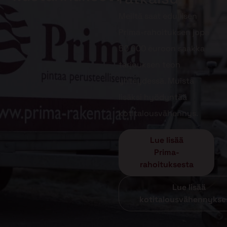
Meiltä saat edullisen
Prima-rahoituksen jopa
50 000 euroon saakka
tarjouksen teon
yhteydessä. Muista
lisäksi hyödyntää
kotitalousvähennys.
Lue lisää
Prima-
rahoituksesta
Lue lisää
kotitalousvähennykse