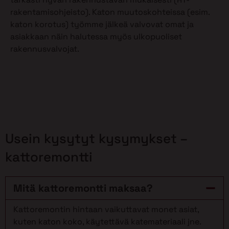
rakentamisohjeisto). Katon muutoskohteissa (esim.
katon korotus) työmme jälkeä valvovat omat ja
asiakkaan näin halutessa myös ulkopuoliset
rakennusvalvojat.
Usein kysytyt kysymykset –
kattoremontti
Mitä kattoremontti maksaa?
Kattoremontin hintaan vaikuttavat monet asiat,
kuten katon koko, käytettävä katemateriaali jne.