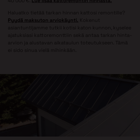
40 000 €.
Lue lisää kattoremontin hinnasta.
Haluatko tietää tarkan hinnan kattosi remontille?
Pyydä maksuton arviokäynti.
Kokenut
asiantuntijamme tutkii kotisi katon kunnon, kyselee
ajatuksiasi kattoremonttiin sekä antaa tarkan hinta-
arvion ja alustavan aikataulun toteutukseen. Tämä
ei sido sinua vielä mihinkään.