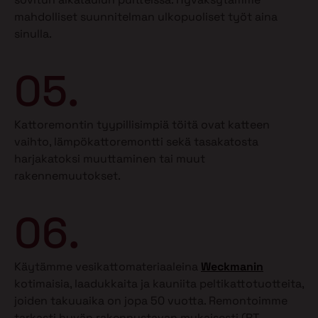
mahdolliset suunnitelman ulkopuoliset työt aina
sinulla.
05.
Kattoremontin tyypillisimpiä töitä ovat katteen
vaihto, lämpökattoremontti sekä tasakatosta
harjakatoksi muuttaminen tai muut
rakennemuutokset.
06.
Käytämme vesikattomateriaaleina
Weckmanin
kotimaisia, laadukkaita ja kauniita peltikattotuotteita,
joiden takuuaika on jopa 50 vuotta. Remontoimme
tarkasti hyvän rakennustavan mukaisesti (RT-