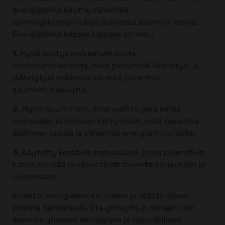
energiatehokkuutta, vähentää
lämmityskustannuksia ja nostaa asunnon arvoa.
Energiatehokkaassa katossa on mm.:
1.
Hyvä eristys korkealaatuisista
eristemateriaaleista, mikä pienentää lämmitys- ja
jäähdytyskustannuksia sekä parantaa
asumismukavuutta.
2.
Hyvin suunniteltu ilmanvaihto, joka estää
kosteuden ja homeen kertymisen, mikä parantaa
sisäilman laatua ja vähentää energiankulutusta.
3.
Käytetty kestäviä materiaaleja, jotka pidentävät
katon elinikää ja vähentävät tarvetta korjauksiin ja
uusimiseen.
Investoi energiatehokkuuteen ja säästä rahaa
pitkällä tähtäimellä. Ota yhteyttä jo tänään, niin
teemme yhdessä ekologisen ja taloudellisen