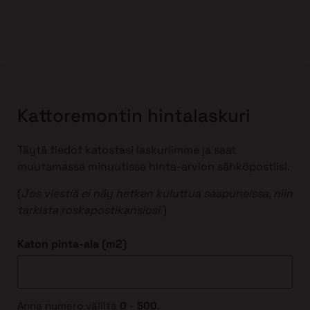
Kattoremontin hintalaskuri
Täytä tiedot katostasi laskuriimme ja saat
muutamassa minuutissa hinta-arvion sähköpostiisi.
(
Jos viestiä ei näy hetken kuluttua saapuneissa, niin
tarkista roskapostikansiosi
.)
Katon pinta-ala (m2)
Anna numero väliltä
0
-
500
.