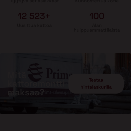
Tyytyväiset asiakkaat
Kunnostettua kotia
12 523+
100
Uusittua kattoa
Alan
huippuammattilaista
Mitä
Testaa
kattoremontti
hintalaskurilla
maksaa?