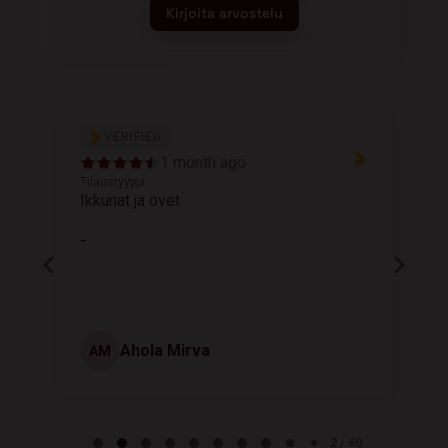
Kirjoita arvostelu
VERIFIED
1 month ago
Tilaustyyppi
T
Ikkunat ja ovet
K
-
Ahola Mirva
AM
Page 2 of 60
2 / 60