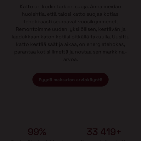
Katto on kodin tärkein suoja. Anna meidän
huolehtia, että talosi katto suojaa kotiasi
tehokkaasti seuraavat vuosikymmenet.
Remontoimme uuden, yksilöllisen, kestävän ja
laadukkaan katon kotiisi pitkällä takuulla. Uusittu
katto kestää säät ja aikaa, on energiatehokas,
parantaa kotisi ilmettä ja nostaa sen markkina-
arvoa.
Pyydä maksuton arviokäynti!
99%
33 419+