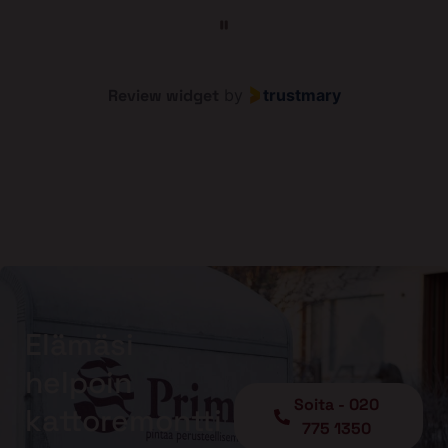
Review widget
by
trustmary
Elämäsi
helpoin
Soita - 020
kattoremontti
775 1350