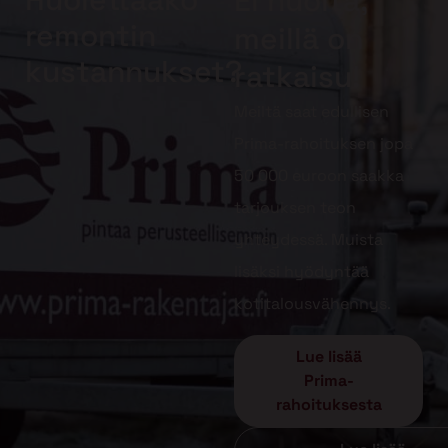
Ei huolta,
remontin
meillä on
kustannukset?
ratkaisu!
Meiltä saat edullisen
Prima-rahoituksen jopa
50 000 euroon saakka
tarjouksen teon
yhteydessä. Muista
lisäksi hyödyntää
kotitalousvähennys.
Lue lisää
Prima-
rahoituksesta