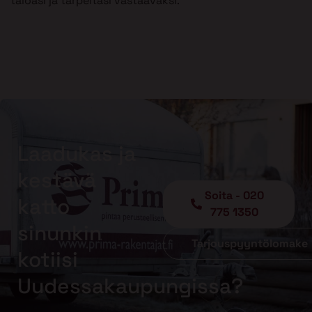
taloasi ja tarpeitasi vastaavaksi.
Laadukas ja
kestävä
Soita - 020
katto
775 1350
sinunkin
Tarjouspyyntölomake
kotiisi
Uudessakaupungissa?