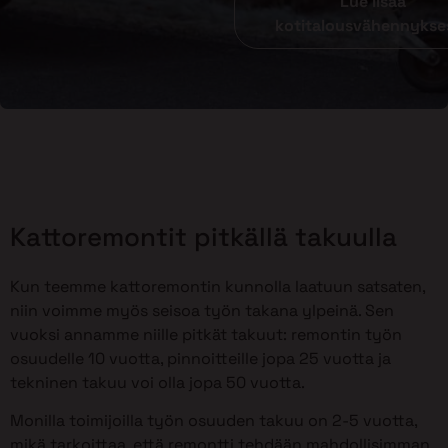
Lue lisää
kotitalousvähennykse
Kattoremontit pitkällä takuulla
Kun teemme kattoremontin kunnolla laatuun satsaten,
niin voimme myös seisoa työn takana ylpeinä. Sen
vuoksi annamme niille pitkät takuut: remontin työn
osuudelle 10 vuotta, pinnoitteille jopa 25 vuotta ja
tekninen takuu voi olla jopa 50 vuotta.
Monilla toimijoilla työn osuuden takuu on 2-5 vuotta,
mikä tarkoittaa, että remontti tehdään mahdollisimman