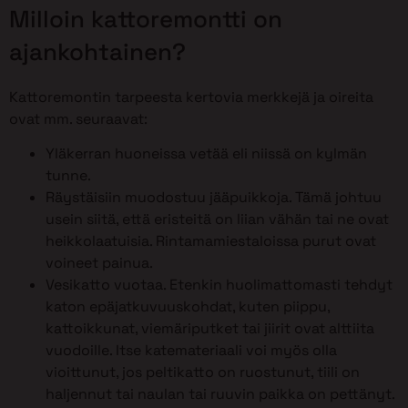
Milloin kattoremontti on
ajankohtainen?
Kattoremontin tarpeesta kertovia merkkejä ja oireita
ovat mm. seuraavat:
Yläkerran huoneissa vetää eli niissä on kylmän
tunne.
Räystäisiin muodostuu jääpuikkoja. Tämä johtuu
usein siitä, että eristeitä on liian vähän tai ne ovat
heikkolaatuisia. Rintamamiestaloissa purut ovat
voineet painua.
Vesikatto vuotaa. Etenkin huolimattomasti tehdyt
katon epäjatkuvuuskohdat, kuten piippu,
kattoikkunat, viemäriputket tai jiirit ovat alttiita
vuodoille. Itse katemateriaali voi myös olla
vioittunut, jos peltikatto on ruostunut, tiili on
haljennut tai naulan tai ruuvin paikka on pettänyt.