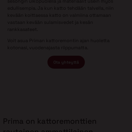
sesongin ulkopuolella ja materiaalit usein myös
edullisempia. Ja kun katto tehdään talvella, niin
kevään koittaessa katto on valmiina ottamaan
vastaan kevään sulamisvedet ja kesän
rankkasateet.
Voit asua Priman kattoremontin ajan huoletta
kotonasi, vuodenajasta riippumatta.
Ota yhteyttä
Prima on kattoremonttien
rautainen ammattilainen