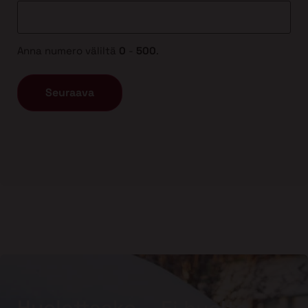
Anna numero väliltä
0
-
500
.
Huolettaako