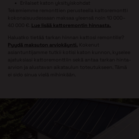
Erilaiset katon yksityiskohdat
Tekemiemme remonttien perusteella kattoremontti
kokonaisuudessaan maksaa yleensä noin 10 000–
40 000 €.
Lue lisää kattoremontin hinnasta.
Haluatko tietää tarkan hinnan kattosi remontille?
Pyydä maksuton arviokäynti.
Kokenut
asiantuntijamme tutkii kotisi katon kunnon, kyselee
ajatuksiasi kattoremonttiin sekä antaa tarkan hinta-
arvion ja alustavan aikataulun toteutukseen. Tämä
ei sido sinua vielä mihinkään.