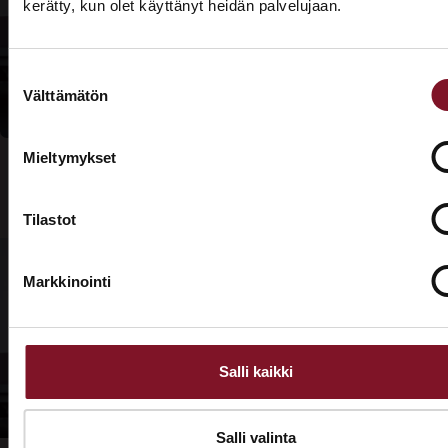
kerätty, kun olet käyttänyt heidän palvelujaan.
katto
ASUNTOMESSUT 2026 · LEMPÄÄLÄ
Tarjouspyyntölomake
Prima on mukana
kuntoon?
Suostumuksen
Asuntomessuilla!
Välttämätön
valinta
Tutustu palveluihimme esittelypisteellämme
Lempäälän Asuntomessuilla 10.7.–9.8.2026.
Mieltymykset
Ota yhteyttä
Tilastot
Markkinointi
Salli kaikki
Salli valinta