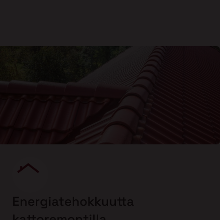
Energiatehokkuutta
kattoremontilla