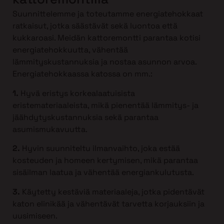
Suunnittelemme ja toteutamme energiatehokkaat
ratkaisut, jotka säästävät sekä luontoa että
kukkaroasi. Meidän kattoremontti parantaa kotisi
energiatehokkuutta, vähentää
lämmityskustannuksia ja nostaa asunnon arvoa.
Energiatehokkaassa katossa on mm.:
1.
Hyvä eristys korkealaatuisista
eristemateriaaleista, mikä pienentää lämmitys- ja
jäähdytyskustannuksia sekä parantaa
asumismukavuutta.
2.
Hyvin suunniteltu ilmanvaihto, joka estää
kosteuden ja homeen kertymisen, mikä parantaa
sisäilman laatua ja vähentää energiankulutusta.
3.
Käytetty kestäviä materiaaleja, jotka pidentävät
katon elinikää ja vähentävät tarvetta korjauksiin ja
uusimiseen.