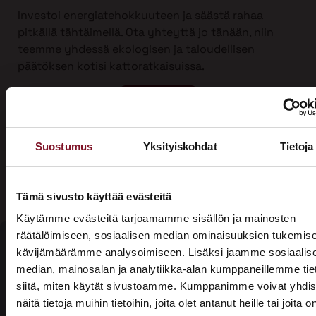
Investoi energiatehokkuuteen ja säästä rahaa
pitkällä tähtäimellä. Ota yhteyttä jo tänään, niin
teemme yhdessä ekologisen ja taloudellisen
päätöksen kotisi kattoratkaisuissa.
Ota yhteyttä
Suostumus
Yksityiskohdat
Tietoja
Tämä sivusto käyttää evästeitä
Käytämme evästeitä tarjoamamme sisällön ja mainosten
räätälöimiseen, sosiaalisen median ominaisuuksien tukemise
kävijämäärämme analysoimiseen. Lisäksi jaamme sosiaalis
median, mainosalan ja analytiikka-alan kumppaneillemme tie
Olisiko aika
siitä, miten käytät sivustoamme. Kumppanimme voivat yhdis
Soita - 020
laittaa talosi
näitä tietoja muihin tietoihin, joita olet antanut heille tai joita o
775 1350