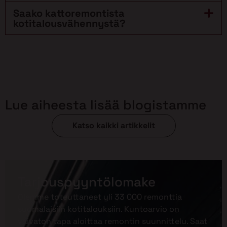
Saako kattoremontista
kotitalousvähennystä?
Lue aiheesta lisää blogistamme
Katso kaikki artikkelit
Tarjouspyyntölomake
Olemme toteuttaneet yli 33 000 remonttia
suomalaisiin kotitalouksiin. Kuntoarvio on
vaivaton tapa aloittaa remontin suunnittelu. Saat