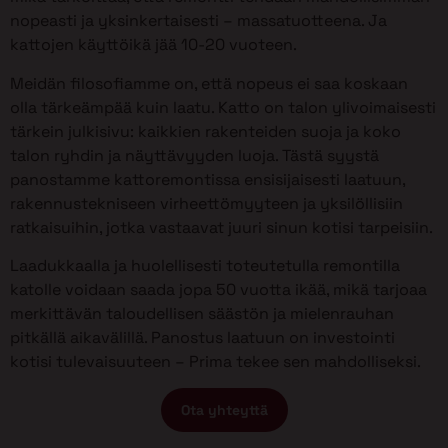
nopeasti ja yksinkertaisesti – massatuotteena. Ja
kattojen käyttöikä jää 10-20 vuoteen.
Meidän filosofiamme on, että nopeus ei saa koskaan
olla tärkeämpää kuin laatu. Katto on talon ylivoimaisesti
tärkein julkisivu: kaikkien rakenteiden suoja ja koko
talon ryhdin ja näyttävyyden luoja. Tästä syystä
panostamme kattoremontissa ensisijaisesti laatuun,
rakennustekniseen virheettömyyteen ja yksilöllisiin
ratkaisuihin, jotka vastaavat juuri sinun kotisi tarpeisiin.
Laadukkaalla ja huolellisesti toteutetulla remontilla
katolle voidaan saada jopa 50 vuotta ikää, mikä tarjoaa
merkittävän taloudellisen säästön ja mielenrauhan
pitkällä aikavälillä. Panostus laatuun on investointi
kotisi tulevaisuuteen – Prima tekee sen mahdolliseksi.
Ota yhteyttä