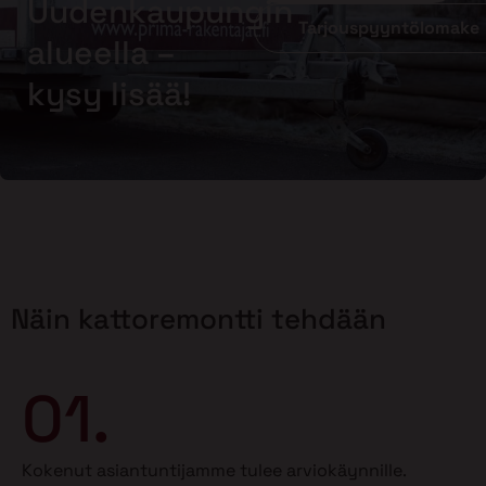
Uudenkaupungin
Tarjouspyyntölomake
alueella –
kysy lisää!
Näin kattoremontti tehdään
01.
Kokenut asiantuntijamme tulee arviokäynnille.