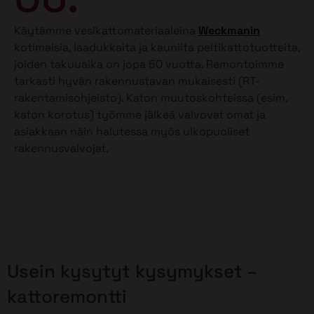
Käytämme vesikattomateriaaleina
Weckmanin
kotimaisia, laadukkaita ja kauniita peltikattotuotteita,
joiden takuuaika on jopa 50 vuotta. Remontoimme
tarkasti hyvän rakennustavan mukaisesti (RT-
rakentamisohjeisto). Katon muutoskohteissa (esim.
katon korotus) työmme jälkeä valvovat omat ja
asiakkaan näin halutessa myös ulkopuoliset
rakennusvalvojat.
Usein kysytyt kysymykset –
kattoremontti