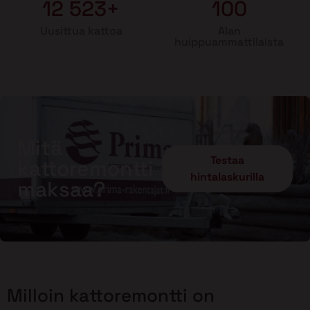
12 523+
100
Uusittua kattoa
Alan
huippuammattilaista
Mitä
Testaa
kattoremontti
hintalaskurilla
maksaa?
Milloin kattoremontti on