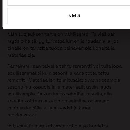
tahansa, myös talvella!
Itse asiassa talvi sopii kattoremontin tekemiseen
Kiellä
erittäin hyvin. Silloin harvemmin on vesisateita ja
ilman kosteusprosentti on normaalia alhaisempi.
Näin suojauksen tarve on vähäisempi. Talviaikaan
myös piha säilyy turvassa lumen ja roudan alla, jos
pihalle on tarvetta tuoda painavampia koneita ja
materiaaleja.
Parhaimmillaan talvella tehty remontti voi tulla jopa
edullisemmaksi kuin sesonkiaikana toteutettu
remontti. Materiaalien toimitusajat ovat nopeampia
sesongin ulkopuolella ja materiaalit usein myös
edullisempia. Ja kun katto tehdään talvella, niin
kevään koittaessa katto on valmiina ottamaan
vastaan kevään sulamisvedet ja kesän
rankkasateet.
Voit asua Priman kattoremontin ajan huoletta