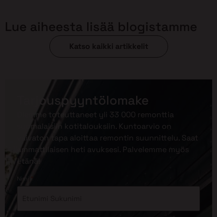
Lue aiheesta lisää blogistamme
Katso kaikki artikkelit
Tarjouspyyntölomake
Olemme toteuttaneet yli 33 000 remonttia
suomalaisiin kotitalouksiin. Kuntoarvio on
vaivaton tapa aloittaa remontin suunnittelu. Saat
ammattilaisen heti avuksesi. Palvelemme myös
etänä!
*
Nimi