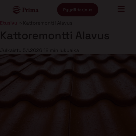
Pyydä tarjous
Etusivu
»
Kattoremontti Alavus
Kattoremontti Alavus
Julkaistu
5.1.2026
12 min lukuaika