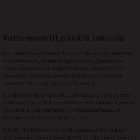
Kattoremontit pitkällä takuulla
Kun teemme kattoremontin kunnolla laatuun satsaten,
niin voimme myös seisoa työn takana ylpeinä. Sen
vuoksi annamme niille pitkät takuut: remontin työn
osuudelle 10 vuotta, pinnoitteille jopa 25 vuotta ja
tekninen takuu voi olla jopa 50 vuotta.
Monilla toimijoilla työn osuuden takuu on 2-5 vuotta,
mikä tarkoittaa, että remontti tehdään mahdollisimman
nopeasti ja yksinkertaisesti – massatuotteena. Ja
kattojen käyttöikä jää 10-20 vuoteen.
Meidän filosofiamme on, että nopeus ei saa koskaan
olla tärkeämpää kuin laatu. Katto on talon ylivoimaisesti