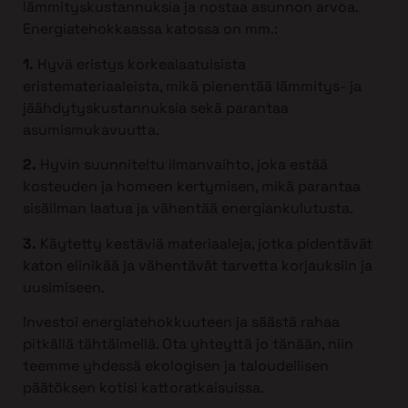
lämmityskustannuksia ja nostaa asunnon arvoa.
Energiatehokkaassa katossa on mm.:
1.
Hyvä eristys korkealaatuisista
eristemateriaaleista, mikä pienentää lämmitys- ja
jäähdytyskustannuksia sekä parantaa
asumismukavuutta.
2.
Hyvin suunniteltu ilmanvaihto, joka estää
kosteuden ja homeen kertymisen, mikä parantaa
sisäilman laatua ja vähentää energiankulutusta.
3.
Käytetty kestäviä materiaaleja, jotka pidentävät
katon elinikää ja vähentävät tarvetta korjauksiin ja
uusimiseen.
Investoi energiatehokkuuteen ja säästä rahaa
pitkällä tähtäimellä. Ota yhteyttä jo tänään, niin
teemme yhdessä ekologisen ja taloudellisen
päätöksen kotisi kattoratkaisuissa.