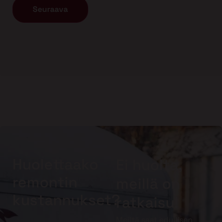
Huolettaako
Ei huolta,
remontin
meillä on
kustannukset?
ratkaisu!
Meiltä saat edullisen