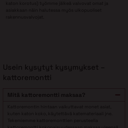
katon korotus) työmme jälkeä valvovat omat ja
asiakkaan näin halutessa myös ulkopuoliset
rakennusvalvojat.
Usein kysytyt kysymykset –
kattoremontti
Mitä kattoremontti maksaa?
Kattoremontin hintaan vaikuttavat monet asiat,
kuten katon koko, käytettävä katemateriaali jne.
Tekemiemme kattoremonttien perusteella
kattoremontti kokonaisuudessaan maksaa yleensä