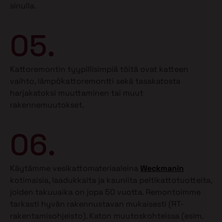
sinulla.
05.
Kattoremontin tyypillisimpiä töitä ovat katteen
vaihto, lämpökattoremontti sekä tasakatosta
harjakatoksi muuttaminen tai muut
rakennemuutokset.
06.
Käytämme vesikattomateriaaleina
Weckmanin
kotimaisia, laadukkaita ja kauniita peltikattotuotteita,
joiden takuuaika on jopa 50 vuotta. Remontoimme
tarkasti hyvän rakennustavan mukaisesti (RT-
rakentamisohjeisto). Katon muutoskohteissa (esim.