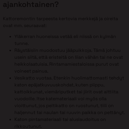
ajankohtainen?
Kattoremontin tarpeesta kertovia merkkejä ja oireita
ovat mm. seuraavat:
Yläkerran huoneissa vetää eli niissä on kylmän
tunne.
Räystäisiin muodostuu jääpuikkoja. Tämä johtuu
usein siitä, että eristeitä on liian vähän tai ne ovat
heikkolaatuisia. Rintamamiestaloissa purut ovat
voineet painua.
Vesikatto vuotaa. Etenkin huolimattomasti tehdyt
katon epäjatkuvuuskohdat, kuten piippu,
kattoikkunat, viemäriputket tai jiirit ovat alttiita
vuodoille. Itse katemateriaali voi myös olla
vioittunut, jos peltikatto on ruostunut, tiili on
haljennut tai naulan tai ruuvin paikka on pettänyt.
Katon pintamateriaali tai aluslaudoitus on
rikkoutunut.