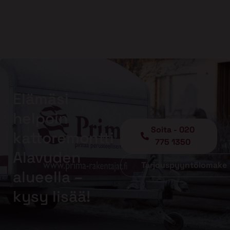
Elämäsi
helpoin
Soita - 020
kattoremontti
775 1350
Alavuden
Tarjouspyyntölomake
alueella –
kysy lisää!