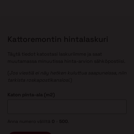
Kattoremontin hintalaskuri
Täytä tiedot katostasi laskuriimme ja saat
muutamassa minuutissa hinta-arvion sähköpostiisi.
(
Jos viestiä ei näy hetken kuluttua saapuneissa, niin
tarkista roskapostikansiosi
.)
Katon pinta-ala (m2)
Anna numero väliltä
0
-
500
.