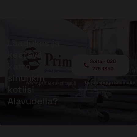
Laadukas ja
kestävä
Soita - 020
katto
775 1350
sinunkin
Tarjouspyyntölomake
kotiisi
Alavudella?