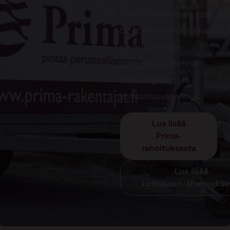
Prima-rahoituksen jopa
50 000 euroon saakka
tarjouksen teon
yhteydessä. Muista
lisäksi hyödyntää
kotitalousvähennys.
Lue lisää
Prima-
rahoituksesta
Lue lisää
kotitalousvähennykse