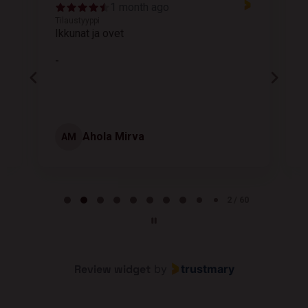
1 month ago
Tilaustyyppi
T
Ikkunat ja ovet
K
-
Ahola Mirva
AM
Page 2 of 60
2 / 60
Review widget
by
trustmary