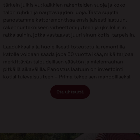
tärkein julkisivu: kaikkien rakenteiden suoja ja koko
talon ryhdin ja näyttävyyden luoja. Tästä syystä
panostamme kattoremontissa ensisijaisesti laatuun,
rakennustekniseen virheettömyyteen ja yksilöllisiin
ratkaisuihin, jotka vastaavat juuri sinun kotisi tarpeisiin.
Laadukkaalla ja huolellisesti toteutetulla remontilla
katolle voidaan saada jopa 50 vuotta ikää, mikä tarjoaa
merkittävän taloudellisen säästön ja mielenrauhan
pitkällä aikavälillä. Panostus laatuun on investointi
kotisi tulevaisuuteen – Prima tekee sen mahdolliseksi.
Ota yhteyttä