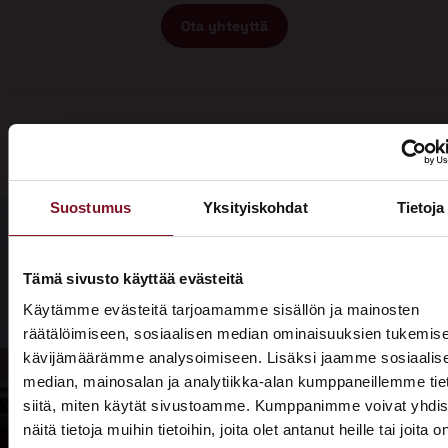
Ota yhteyttä
Suostumus
Yksityiskohdat
Tietoja
Olisiko aika
Tämä sivusto käyttää evästeitä
Soita - 020
laittaa talosi
Käytämme evästeitä tarjoamamme sisällön ja mainosten
775 1350
räätälöimiseen, sosiaalisen median ominaisuuksien tukemise
katto
kävijämäärämme analysoimiseen. Lisäksi jaamme sosiaalis
Tarjouspyyntölomake
kuntoon?
median, mainosalan ja analytiikka-alan kumppaneillemme tie
siitä, miten käytät sivustoamme. Kumppanimme voivat yhdis
näitä tietoja muihin tietoihin, joita olet antanut heille tai joita o