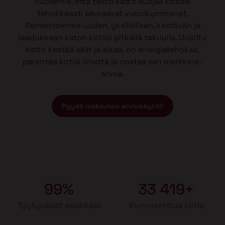
huolehtia, että talosi katto suojaa kotiasi
tehokkaasti seuraavat vuosikymmenet.
Remontoimme uuden, yksilöllisen, kestävän ja
laadukkaan katon kotiisi pitkällä takuulla. Uusittu
katto kestää säät ja aikaa, on energiatehokas,
parantaa kotisi ilmettä ja nostaa sen markkina-
arvoa.
Pyydä maksuton arviokäynti!
99%
33 419+
Tyytyväiset asiakkaat
Kunnostettua kotia