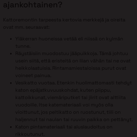
ajankohtainen?
Kattoremontin tarpeesta kertovia merkkejä ja oireita
ovat mm. seuraavat:
Yläkerran huoneissa vetää eli niissä on kylmän
tunne.
Räystäisiin muodostuu jääpuikkoja. Tämä johtuu
usein siitä, että eristeitä on liian vähän tai ne ovat
heikkolaatuisia. Rintamamiestaloissa purut ovat
voineet painua.
Vesikatto vuotaa. Etenkin huolimattomasti tehdyt
katon epäjatkuvuuskohdat, kuten piippu,
kattoikkunat, viemäriputket tai jiirit ovat alttiita
vuodoille. Itse katemateriaali voi myös olla
vioittunut, jos peltikatto on ruostunut, tiili on
haljennut tai naulan tai ruuvin paikka on pettänyt.
Katon pintamateriaali tai aluslaudoitus on
rikkoutunut.