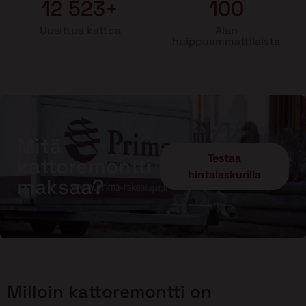
12 523+
100
Uusittua kattoa
Alan
huippuammattilaista
Mitä
Testaa
kattoremontti
hintalaskurilla
maksaa?
Milloin kattoremontti on