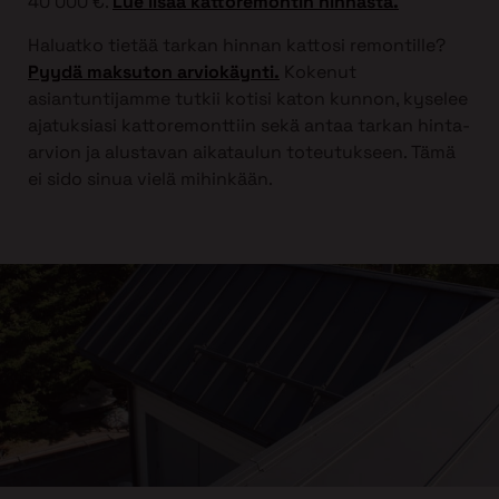
40 000 €.
Lue lisää kattoremontin hinnasta.
Haluatko tietää tarkan hinnan kattosi remontille?
Pyydä maksuton arviokäynti.
Kokenut
asiantuntijamme tutkii kotisi katon kunnon, kyselee
ajatuksiasi kattoremonttiin sekä antaa tarkan hinta-
arvion ja alustavan aikataulun toteutukseen. Tämä
ei sido sinua vielä mihinkään.