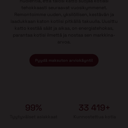
huolehtia, että talosi katto suojaa kotiasi
tehokkaasti seuraavat vuosikymmenet.
Remontoimme uuden, yksilöllisen, kestävän ja
laadukkaan katon kotiisi pitkällä takuulla. Uusittu
katto kestää säät ja aikaa, on energiatehokas,
parantaa kotisi ilmettä ja nostaa sen markkina-
arvoa.
Pyydä maksuton arviokäynti!
99%
33 419+
Tyytyväiset asiakkaat
Kunnostettua kotia