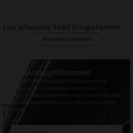
Lue aiheesta lisää blogistamme
Katso kaikki artikkelit
Tarjouspyyntölomake
Olemme toteuttaneet yli 33 000 remonttia
suomalaisiin kotitalouksiin. Kuntoarvio on
vaivaton tapa aloittaa remontin suunnittelu. Saat
ammattilaisen heti avuksesi. Palvelemme myös
etänä!
*
Nimi