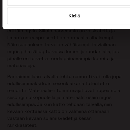
Kattoremontin voi tehdä mihin vuodenaikaan
tahansa, myös talvella!
Kiellä
Itse asiassa talvi sopii kattoremontin tekemiseen
erittäin hyvin. Silloin harvemmin on vesisateita ja
ilman kosteusprosentti on normaalia alhaisempi.
Näin suojauksen tarve on vähäisempi. Talviaikaan
myös piha säilyy turvassa lumen ja roudan alla, jos
pihalle on tarvetta tuoda painavampia koneita ja
materiaaleja.
Parhaimmillaan talvella tehty remontti voi tulla jopa
edullisemmaksi kuin sesonkiaikana toteutettu
remontti. Materiaalien toimitusajat ovat nopeampia
sesongin ulkopuolella ja materiaalit usein myös
edullisempia. Ja kun katto tehdään talvella, niin
kevään koittaessa katto on valmiina ottamaan
vastaan kevään sulamisvedet ja kesän
rankkasateet.