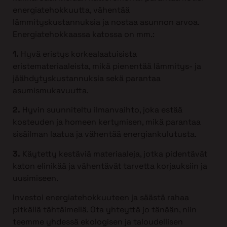
energiatehokkuutta, vähentää
lämmityskustannuksia ja nostaa asunnon arvoa.
Energiatehokkaassa katossa on mm.:
1.
Hyvä eristys korkealaatuisista
eristemateriaaleista, mikä pienentää lämmitys- ja
jäähdytyskustannuksia sekä parantaa
asumismukavuutta.
2.
Hyvin suunniteltu ilmanvaihto, joka estää
kosteuden ja homeen kertymisen, mikä parantaa
sisäilman laatua ja vähentää energiankulutusta.
3.
Käytetty kestäviä materiaaleja, jotka pidentävät
katon elinikää ja vähentävät tarvetta korjauksiin ja
uusimiseen.
Investoi energiatehokkuuteen ja säästä rahaa
pitkällä tähtäimellä. Ota yhteyttä jo tänään, niin
teemme yhdessä ekologisen ja taloudellisen