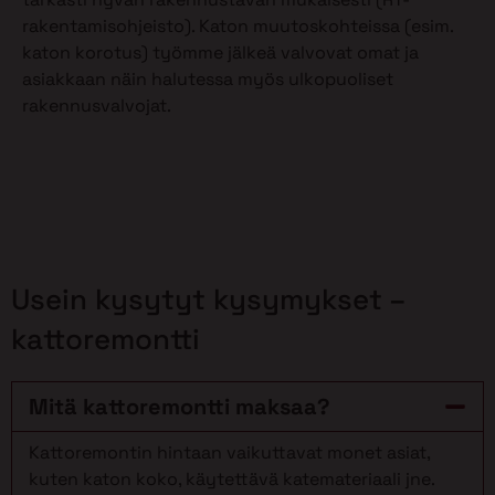
rakentamisohjeisto). Katon muutoskohteissa (esim.
katon korotus) työmme jälkeä valvovat omat ja
asiakkaan näin halutessa myös ulkopuoliset
rakennusvalvojat.
Usein kysytyt kysymykset –
kattoremontti
Mitä kattoremontti maksaa?
Kattoremontin hintaan vaikuttavat monet asiat,
kuten katon koko, käytettävä katemateriaali jne.