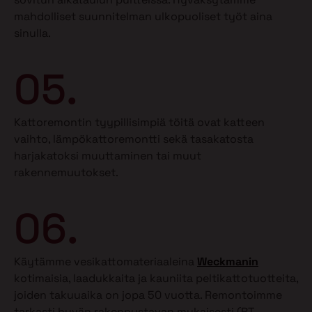
mahdolliset suunnitelman ulkopuoliset työt aina
sinulla.
05.
Kattoremontin tyypillisimpiä töitä ovat katteen
vaihto, lämpökattoremontti sekä tasakatosta
harjakatoksi muuttaminen tai muut
rakennemuutokset.
06.
Käytämme vesikattomateriaaleina
Weckmanin
kotimaisia, laadukkaita ja kauniita peltikattotuotteita,
joiden takuuaika on jopa 50 vuotta. Remontoimme
tarkasti hyvän rakennustavan mukaisesti (RT-