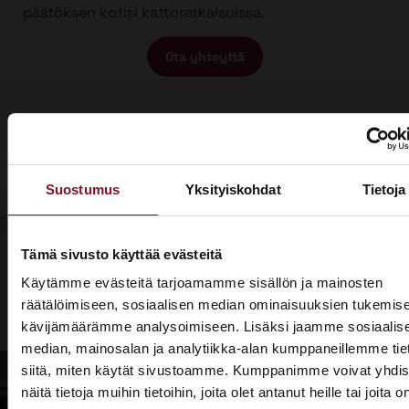
päätöksen kotisi kattoratkaisuissa.
Ota yhteyttä
Suostumus
Yksityiskohdat
Tietoja
Tämä sivusto käyttää evästeitä
Olisiko aika
Käytämme evästeitä tarjoamamme sisällön ja mainosten
Soita - 020
räätälöimiseen, sosiaalisen median ominaisuuksien tukemise
laittaa talosi
775 1350
kävijämäärämme analysoimiseen. Lisäksi jaamme sosiaalis
katto
median, mainosalan ja analytiikka-alan kumppaneillemme tie
Tarjouspyyntölomake
siitä, miten käytät sivustoamme. Kumppanimme voivat yhdis
kuntoon?
näitä tietoja muihin tietoihin, joita olet antanut heille tai joita o