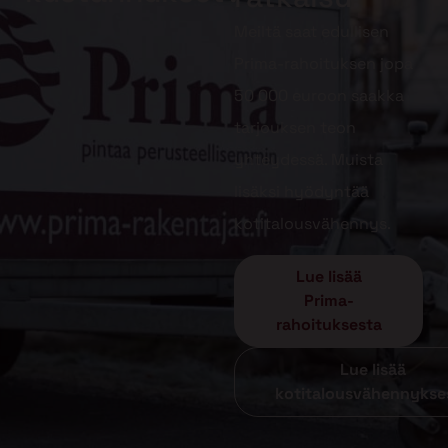
Meiltä saat edullisen
Prima-rahoituksen jopa
50 000 euroon saakka
tarjouksen teon
yhteydessä. Muista
lisäksi hyödyntää
kotitalousvähennys.
Lue lisää
Prima-
rahoituksesta
Lue lisää
kotitalousvähennykse