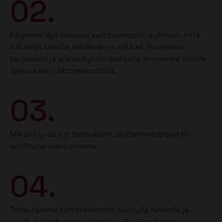
02.
Käymme läpi toiveesi kattoremontin suhteen, mitä
haluaisit katolle tehtävän ja mitä et.
Toiveidesi,
tarpeidesi ja arviokäynnin pohjalta annamme sinulle
tarjouksen kattoremontista.
03.
Mikäli hyväksyt tarjouksen, aloitamme projektin
sovittuna ajankohtana.
04.
Toteutamme kattoremontin sovitulla hinnalla ja
sovitun aikataulun puitteissa. Hyväksytämme