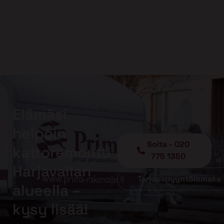
Elämäsi
helpoin
Soita - 020
kattoremontti
775 1350
Harjavallan
Tarjouspyyntölomake
alueella –
kysy lisää!