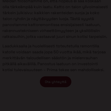
Meidän filosofiamme on, että nopeus ei saa koskaan
olla tärkeämpää kuin laatu. Katto on talon ylivoimaisesti
tärkein julkisivu: kaikkien rakenteiden suoja ja koko
talon ryhdin ja näyttävyyden luoja. Tästä syystä
panostamme kattoremontissa ensisijaisesti laatuun,
rakennustekniseen virheettömyyteen ja yksilöllisiin
ratkaisuihin, jotka vastaavat juuri sinun kotisi tarpeisiin.
Laadukkaalla ja huolellisesti toteutetulla remontilla
katolle voidaan saada jopa 50 vuotta ikää, mikä tarjoaa
merkittävän taloudellisen säästön ja mielenrauhan
pitkällä aikavälillä. Panostus laatuun on investointi
kotisi tulevaisuuteen – Prima tekee sen mahdolliseksi.
Ota yhteyttä