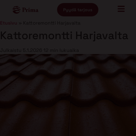
Pyydä tarjous
Etusivu
»
Kattoremontti Harjavalta
Kattoremontti Harjavalta
Julkaistu
5.1.2026
12 min lukuaika