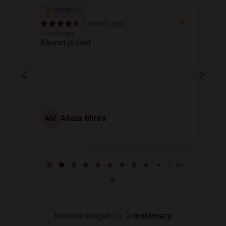
VERIFIED
1 month ago
Tilaustyyppi
T
Ikkunat ja ovet
K
-
Ahola Mirva
AM
Page 2 of 60
2 / 60
Review widget
by
trustmary