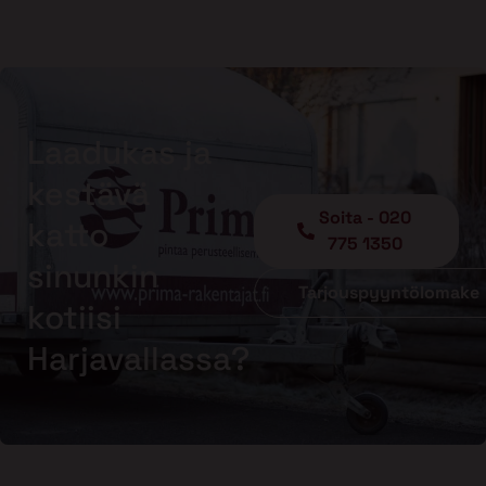
Laadukas ja
kestävä
Soita - 020
katto
775 1350
sinunkin
Tarjouspyyntölomake
kotiisi
Harjavallassa?