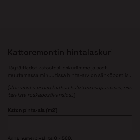
Kattoremontin hintalaskuri
Täytä tiedot katostasi laskuriimme ja saat
muutamassa minuutissa hinta-arvion sähköpostiisi.
(
Jos viestiä ei näy hetken kuluttua saapuneissa, niin
tarkista roskapostikansiosi
.)
Katon pinta-ala (m2)
Anna numero väliltä
0
-
500
.