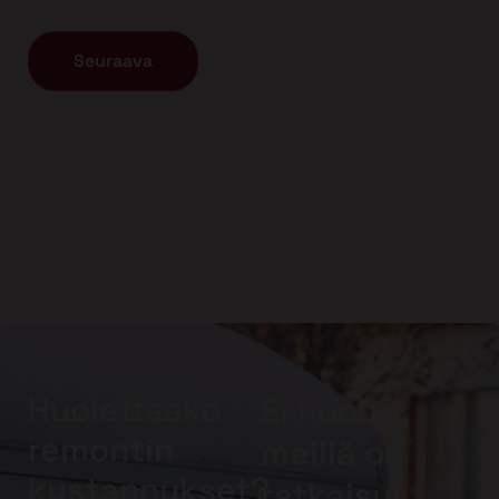
Huolettaako
Ei huolta,
remontin
meillä on
kustannukset?
ratkaisu!