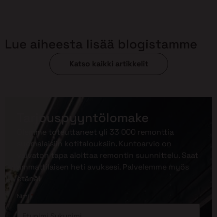
Lue aiheesta lisää blogistamme
Katso kaikki artikkelit
Tarjouspyyntölomake
Olemme toteuttaneet yli 33 000 remonttia
suomalaisiin kotitalouksiin. Kuntoarvio on
vaivaton tapa aloittaa remontin suunnittelu. Saat
ammattilaisen heti avuksesi. Palvelemme myös
etänä!
*
Nimi