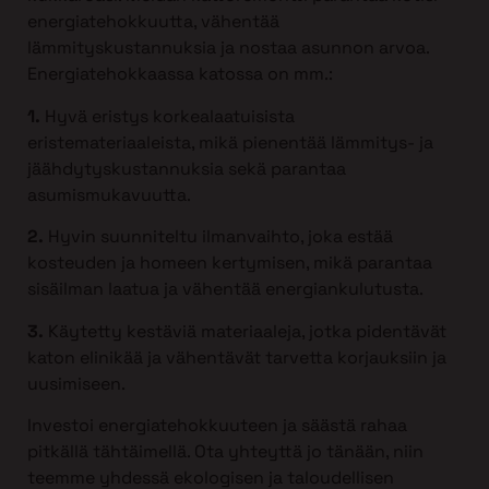
energiatehokkuutta, vähentää
lämmityskustannuksia ja nostaa asunnon arvoa.
Energiatehokkaassa katossa on mm.:
1.
Hyvä eristys korkealaatuisista
eristemateriaaleista, mikä pienentää lämmitys- ja
jäähdytyskustannuksia sekä parantaa
asumismukavuutta.
2.
Hyvin suunniteltu ilmanvaihto, joka estää
kosteuden ja homeen kertymisen, mikä parantaa
sisäilman laatua ja vähentää energiankulutusta.
3.
Käytetty kestäviä materiaaleja, jotka pidentävät
katon elinikää ja vähentävät tarvetta korjauksiin ja
uusimiseen.
Investoi energiatehokkuuteen ja säästä rahaa
pitkällä tähtäimellä. Ota yhteyttä jo tänään, niin
teemme yhdessä ekologisen ja taloudellisen