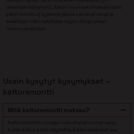
rakentamisohjeisto). Katon muutoskohteissa (esim.
katon korotus) työmme jälkeä valvovat omat ja
asiakkaan näin halutessa myös ulkopuoliset
rakennusvalvojat.
Usein kysytyt kysymykset –
kattoremontti
Mitä kattoremontti maksaa?
Kattoremontin hintaan vaikuttavat monet asiat,
kuten katon koko, käytettävä katemateriaali jne.