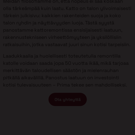
Meidän filosofiamme on, että nopeus ei saa koskaan
olla tärkeämpää kuin laatu. Katto on talon ylivoimaisesti
tärkein julkisivu: kaikkien rakenteiden suoja ja koko
talon ryhdin ja näyttävyyden luoja. Tästä syystä
panostamme kattoremontissa ensisijaisesti laatuun,
rakennustekniseen virheettömyyteen ja yksilöllisiin
ratkaisuihin, jotka vastaavat juuri sinun kotisi tarpeisiin.
Laadukkaalla ja huolellisesti toteutetulla remontilla
katolle voidaan saada jopa 50 vuotta ikää, mikä tarjoaa
merkittävän taloudellisen säästön ja mielenrauhan
pitkällä aikavälillä. Panostus laatuun on investointi
kotisi tulevaisuuteen – Prima tekee sen mahdolliseksi.
Ota yhteyttä