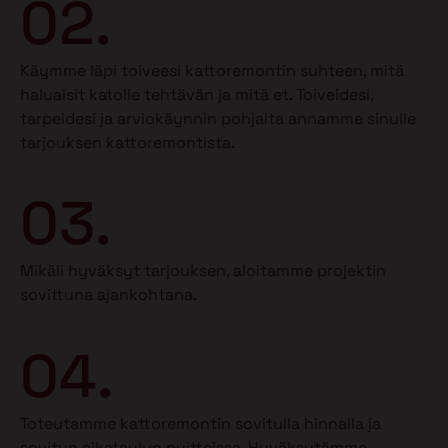
02.
Käymme läpi toiveesi kattoremontin suhteen, mitä
haluaisit katolle tehtävän ja mitä et.
Toiveidesi,
tarpeidesi ja arviokäynnin pohjalta annamme sinulle
tarjouksen kattoremontista.
03.
Mikäli hyväksyt tarjouksen, aloitamme projektin
sovittuna ajankohtana.
04.
Toteutamme kattoremontin sovitulla hinnalla ja
sovitun aikataulun puitteissa. Hyväksytämme