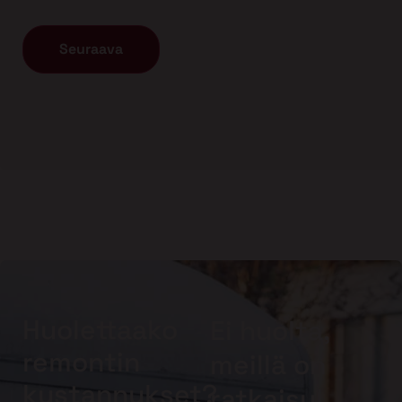
Huolettaako
Ei huolta,
remontin
meillä on
kustannukset?
ratkaisu!