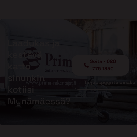
Laadukas ja
kestävä
Soita - 020
katto
775 1350
sinunkin
Tarjouspyyntölomake
kotiisi
Mynämäessä?