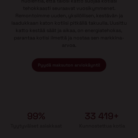
huolehtia, että talosi katto suojaa kotiasi
tehokkaasti seuraavat vuosikymmenet.
Remontoimme uuden, yksilöllisen, kestävän ja
laadukkaan katon kotiisi pitkällä takuulla. Uusittu
katto kestää säät ja aikaa, on energiatehokas,
parantaa kotisi ilmettä ja nostaa sen markkina-
arvoa.
Pyydä maksuton arviokäynti!
99%
33 419+
Tyytyväiset asiakkaat
Kunnostettua kotia