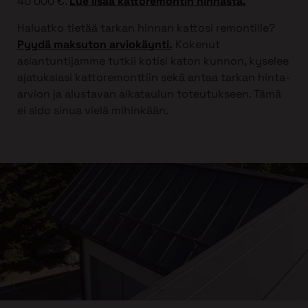
40 000 €.
Lue lisää kattoremontin hinnasta.
Haluatko tietää tarkan hinnan kattosi remontille?
Pyydä maksuton arviokäynti.
Kokenut
asiantuntijamme tutkii kotisi katon kunnon, kyselee
ajatuksiasi kattoremonttiin sekä antaa tarkan hinta-
arvion ja alustavan aikataulun toteutukseen. Tämä
ei sido sinua vielä mihinkään.