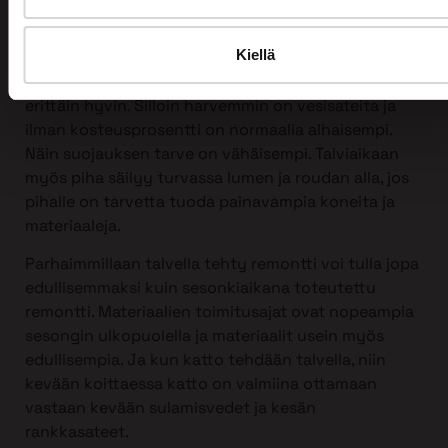
Kattoremontin voi tehdä mihin vuodenaikaan
tahansa, myös talvella!
Kiellä
Itse asiassa talvi sopii kattoremontin tekemiseen
erittäin hyvin. Silloin harvemmin on vesisateita ja
ilman kosteusprosentti on normaalia alhaisempi.
Näin suojauksen tarve on vähäisempi. Talviaikaan
myös piha säilyy turvassa lumen ja roudan alla, jos
pihalle on tarvetta tuoda painavampia koneita ja
materiaaleja.
Parhaimmillaan talvella tehty remontti voi tulla jopa
edullisemmaksi kuin sesonkiaikana toteutettu
remontti. Materiaalien toimitusajat ovat nopeampia
sesongin ulkopuolella ja materiaalit usein myös
edullisempia. Ja kun katto tehdään talvella, niin
kevään koittaessa katto on valmiina ottamaan
vastaan kevään sulamisvedet ja kesän
rankkasateet.