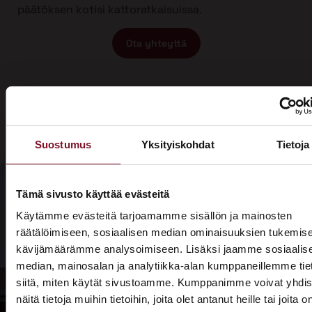
päätöksen kotisi kattoratkaisuissa.
Ota yhteyttä
Suostumus
Yksityiskohdat
Tietoja
Tämä sivusto käyttää evästeitä
Olisiko aika
Käytämme evästeitä tarjoamamme sisällön ja mainosten
Soita - 020
räätälöimiseen, sosiaalisen median ominaisuuksien tukemise
laittaa talosi
775 1350
kävijämäärämme analysoimiseen. Lisäksi jaamme sosiaalis
katto
median, mainosalan ja analytiikka-alan kumppaneillemme tie
Tarjouspyyntölomake
siitä, miten käytät sivustoamme. Kumppanimme voivat yhdis
kuntoon?
näitä tietoja muihin tietoihin, joita olet antanut heille tai joita o