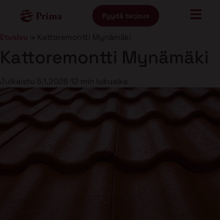
Pyydä tarjous
Etusivu
»
Kattoremontti Mynämäki
Kattoremontti Mynämäki
Julkaistu
5.1.2026
12 min lukuaika