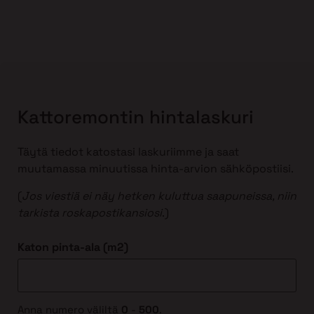
Kattoremontin hintalaskuri
Täytä tiedot katostasi laskuriimme ja saat
muutamassa minuutissa hinta-arvion sähköpostiisi.
(
Jos viestiä ei näy hetken kuluttua saapuneissa, niin
tarkista roskapostikansiosi
.)
Katon pinta-ala (m2)
Anna numero väliltä
0
-
500
.