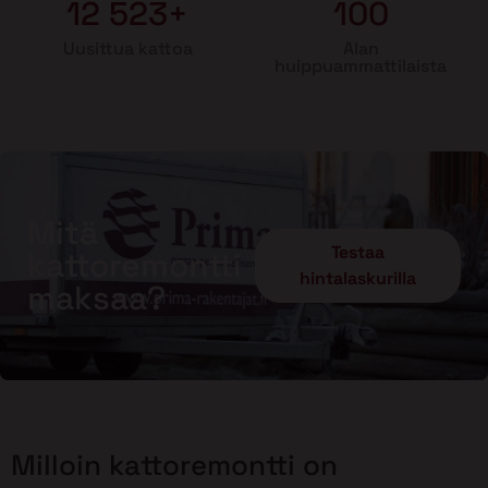
12 523+
100
Uusittua kattoa
Alan
huippuammattilaista
Mitä
Testaa
kattoremontti
hintalaskurilla
maksaa?
Milloin kattoremontti on