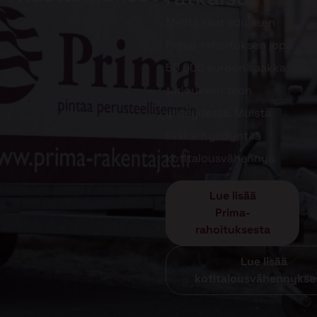
Meiltä saat edullisen
Prima-rahoituksen jopa
50 000 euroon saakka
tarjouksen teon
yhteydessä. Muista
lisäksi hyödyntää
kotitalousvähennys.
Lue lisää
Prima-
rahoituksesta
Lue lisää
kotitalousvähennykse