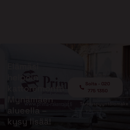
Elämäsi
helpoin
Soita - 020
kattoremontti
775 1350
Mynämäen
Tarjouspyyntölomake
alueella –
kysy lisää!