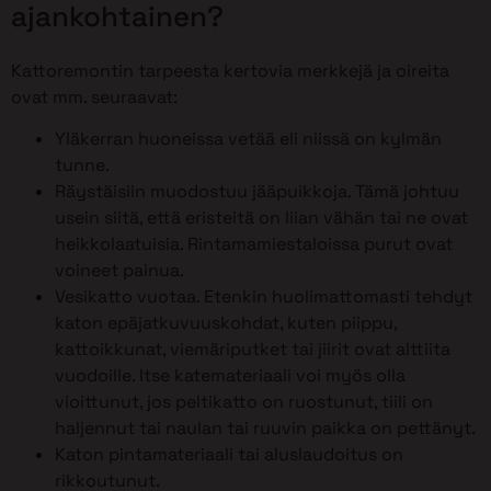
ajankohtainen?
Kattoremontin tarpeesta kertovia merkkejä ja oireita
ovat mm. seuraavat:
Yläkerran huoneissa vetää eli niissä on kylmän
tunne.
Räystäisiin muodostuu jääpuikkoja. Tämä johtuu
usein siitä, että eristeitä on liian vähän tai ne ovat
heikkolaatuisia. Rintamamiestaloissa purut ovat
voineet painua.
Vesikatto vuotaa. Etenkin huolimattomasti tehdyt
katon epäjatkuvuuskohdat, kuten piippu,
kattoikkunat, viemäriputket tai jiirit ovat alttiita
vuodoille. Itse katemateriaali voi myös olla
vioittunut, jos peltikatto on ruostunut, tiili on
haljennut tai naulan tai ruuvin paikka on pettänyt.
Katon pintamateriaali tai aluslaudoitus on
rikkoutunut.