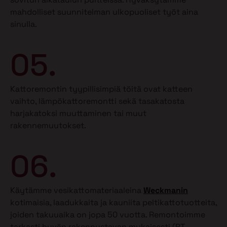
mahdolliset suunnitelman ulkopuoliset työt aina
sinulla.
05.
Kattoremontin tyypillisimpiä töitä ovat katteen
vaihto, lämpökattoremontti sekä tasakatosta
harjakatoksi muuttaminen tai muut
rakennemuutokset.
06.
Käytämme vesikattomateriaaleina
Weckmanin
kotimaisia, laadukkaita ja kauniita peltikattotuotteita,
joiden takuuaika on jopa 50 vuotta. Remontoimme
tarkasti hyvän rakennustavan mukaisesti (RT-