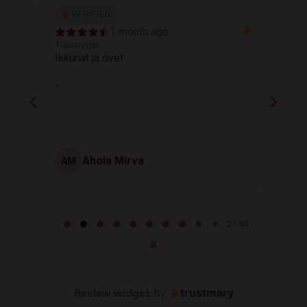
VERIFIED
1 month ago
Tilaustyyppi
T
Ikkunat ja ovet
K
-
Ahola Mirva
AM
Page 2 of 60
2 / 60
Review widget
by
trustmary