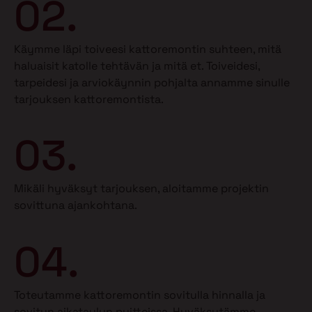
02.
Käymme läpi toiveesi kattoremontin suhteen, mitä
haluaisit katolle tehtävän ja mitä et.
Toiveidesi,
tarpeidesi ja arviokäynnin pohjalta annamme sinulle
tarjouksen kattoremontista.
03.
Mikäli hyväksyt tarjouksen, aloitamme projektin
sovittuna ajankohtana.
04.
Toteutamme kattoremontin sovitulla hinnalla ja
sovitun aikataulun puitteissa. Hyväksytämme