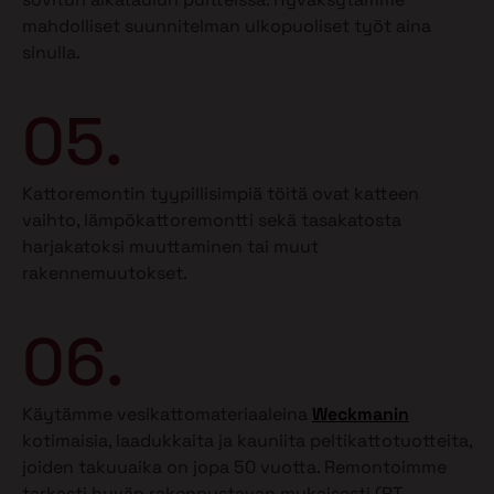
mahdolliset suunnitelman ulkopuoliset työt aina
sinulla.
05.
Kattoremontin tyypillisimpiä töitä ovat katteen
vaihto, lämpökattoremontti sekä tasakatosta
harjakatoksi muuttaminen tai muut
rakennemuutokset.
06.
Käytämme vesikattomateriaaleina
Weckmanin
kotimaisia, laadukkaita ja kauniita peltikattotuotteita,
joiden takuuaika on jopa 50 vuotta. Remontoimme
tarkasti hyvän rakennustavan mukaisesti (RT-