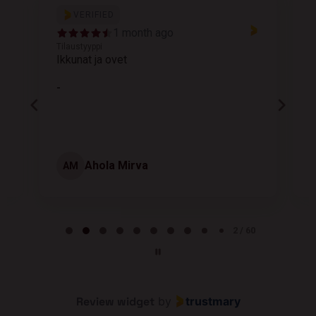
VERIFIED
1 month ago
Tilaustyyppi
T
Ikkunat ja ovet
K
-
Ahola Mirva
AM
Page 2 of 60
2 / 60
Review widget
by
trustmary