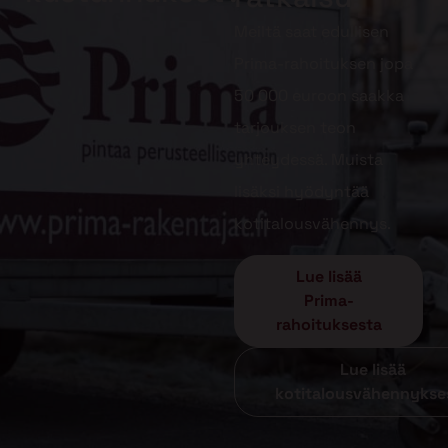
Meiltä saat edullisen
Prima-rahoituksen jopa
50 000 euroon saakka
tarjouksen teon
yhteydessä. Muista
lisäksi hyödyntää
kotitalousvähennys.
Lue lisää
Prima-
rahoituksesta
Lue lisää
kotitalousvähennykse