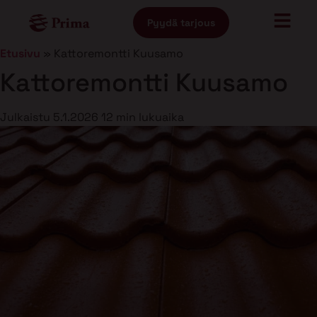
Pyydä tarjous
Etusivu
»
Kattoremontti Kuusamo
Kattoremontti Kuusamo
Julkaistu
5.1.2026
12 min lukuaika