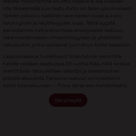
Meidän filosofiamme on, että nopeus ei saa koskaan
olla tärkeämpää kuin laatu. Katto on talon ylivoimaisesti
tärkein julkisivu: kaikkien rakenteiden suoja ja koko
talon ryhdin ja näyttävyyden luoja. Tästä syystä
panostamme kattoremontissa ensisijaisesti laatuun,
rakennustekniseen virheettömyyteen ja yksilöllisiin
ratkaisuihin, jotka vastaavat juuri sinun kotisi tarpeisiin.
Laadukkaalla ja huolellisesti toteutetulla remontilla
katolle voidaan saada jopa 50 vuotta ikää, mikä tarjoaa
merkittävän taloudellisen säästön ja mielenrauhan
pitkällä aikavälillä. Panostus laatuun on investointi
kotisi tulevaisuuteen – Prima tekee sen mahdolliseksi.
Ota yhteyttä