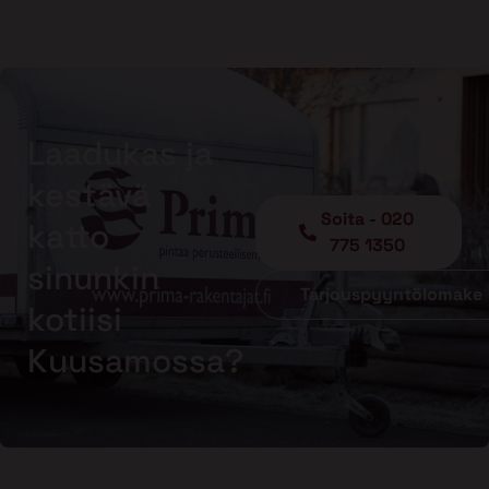
Laadukas ja
kestävä
Soita - 020
katto
775 1350
sinunkin
Tarjouspyyntölomake
kotiisi
Kuusamossa?