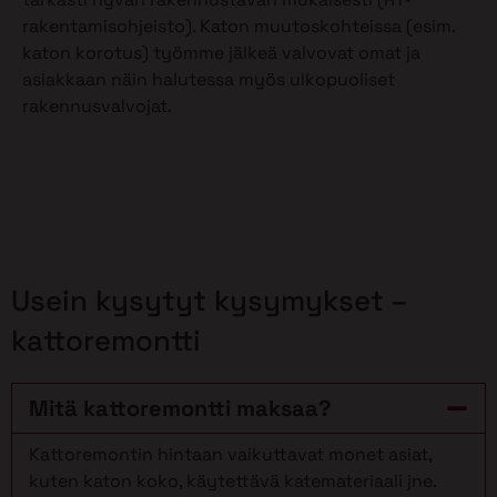
rakentamisohjeisto). Katon muutoskohteissa (esim.
katon korotus) työmme jälkeä valvovat omat ja
asiakkaan näin halutessa myös ulkopuoliset
rakennusvalvojat.
Usein kysytyt kysymykset –
kattoremontti
Mitä kattoremontti maksaa?
Kattoremontin hintaan vaikuttavat monet asiat,
kuten katon koko, käytettävä katemateriaali jne.