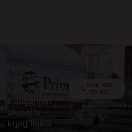
Elämäsi
helpoin
Soita - 020
kattoremontti
775 1350
Kuusamon
Tarjouspyyntölomake
alueella –
kysy lisää!