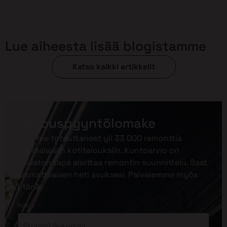
Lue aiheesta lisää blogistamme
Katso kaikki artikkelit
Tarjouspyyntölomake
Olemme toteuttaneet yli 33 000 remonttia
suomalaisiin kotitalouksiin. Kuntoarvio on
vaivaton tapa aloittaa remontin suunnittelu. Saat
ammattilaisen heti avuksesi. Palvelemme myös
etänä!
*
Nimi