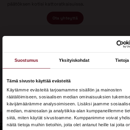
päätöksen kotisi kattoratkaisuissa.
Ota yhteyttä
Suostumus
Yksityiskohdat
Tietoja
Tämä sivusto käyttää evästeitä
Olisiko aika
Käytämme evästeitä tarjoamamme sisällön ja mainosten
Soita - 020
räätälöimiseen, sosiaalisen median ominaisuuksien tukemise
laittaa talosi
775 1350
kävijämäärämme analysoimiseen. Lisäksi jaamme sosiaalis
katto
median, mainosalan ja analytiikka-alan kumppaneillemme tie
Tarjouspyyntölomake
siitä, miten käytät sivustoamme. Kumppanimme voivat yhdis
kuntoon?
näitä tietoja muihin tietoihin, joita olet antanut heille tai joita o