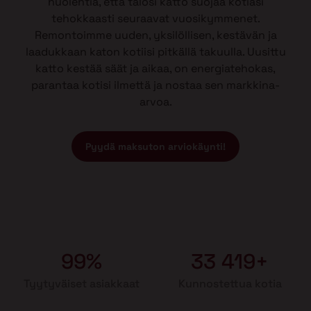
huolehtia, että talosi katto suojaa kotiasi
tehokkaasti seuraavat vuosikymmenet.
Remontoimme uuden, yksilöllisen, kestävän ja
laadukkaan katon kotiisi pitkällä takuulla. Uusittu
katto kestää säät ja aikaa, on energiatehokas,
parantaa kotisi ilmettä ja nostaa sen markkina-
arvoa.
Pyydä maksuton arviokäynti!
99%
33 419+
Tyytyväiset asiakkaat
Kunnostettua kotia