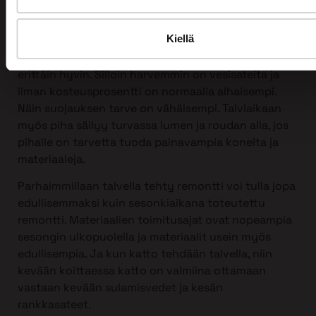
Kattoremontin voi tehdä mihin vuodenaikaan
tahansa, myös talvella!
Kiellä
Itse asiassa talvi sopii kattoremontin tekemiseen
erittäin hyvin. Silloin harvemmin on vesisateita ja
ilman kosteusprosentti on normaalia alhaisempi.
Näin suojauksen tarve on vähäisempi. Talviaikaan
myös piha säilyy turvassa lumen ja roudan alla, jos
pihalle on tarvetta tuoda painavampia koneita ja
materiaaleja.
Parhaimmillaan talvella tehty remontti voi tulla jopa
edullisemmaksi kuin sesonkiaikana toteutettu
remontti. Materiaalien toimitusajat ovat nopeampia
sesongin ulkopuolella ja materiaalit usein myös
edullisempia. Ja kun katto tehdään talvella, niin
kevään koittaessa katto on valmiina ottamaan
vastaan kevään sulamisvedet ja kesän
rankkasateet.