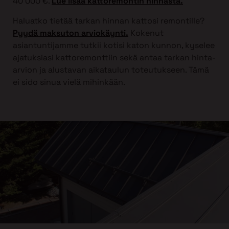
40 000 €.
Lue lisää kattoremontin hinnasta.
Haluatko tietää tarkan hinnan kattosi remontille?
Pyydä maksuton arviokäynti.
Kokenut
asiantuntijamme tutkii kotisi katon kunnon, kyselee
ajatuksiasi kattoremonttiin sekä antaa tarkan hinta-
arvion ja alustavan aikataulun toteutukseen. Tämä
ei sido sinua vielä mihinkään.