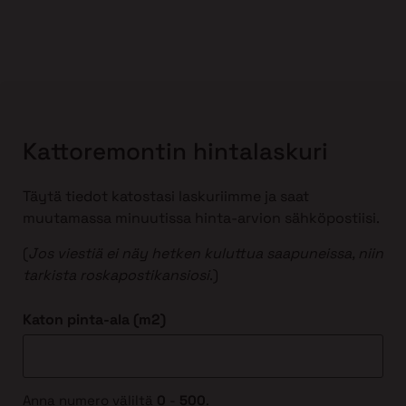
Kattoremontin hintalaskuri
Täytä tiedot katostasi laskuriimme ja saat
muutamassa minuutissa hinta-arvion sähköpostiisi.
(
Jos viestiä ei näy hetken kuluttua saapuneissa, niin
tarkista roskapostikansiosi
.)
Katon pinta-ala (m2)
Anna numero väliltä
0
-
500
.