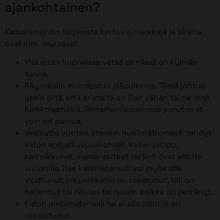
ajankohtainen?
Kattoremontin tarpeesta kertovia merkkejä ja oireita
ovat mm. seuraavat:
Yläkerran huoneissa vetää eli niissä on kylmän
tunne.
Räystäisiin muodostuu jääpuikkoja. Tämä johtuu
usein siitä, että eristeitä on liian vähän tai ne ovat
heikkolaatuisia. Rintamamiestaloissa purut ovat
voineet painua.
Vesikatto vuotaa. Etenkin huolimattomasti tehdyt
katon epäjatkuvuuskohdat, kuten piippu,
kattoikkunat, viemäriputket tai jiirit ovat alttiita
vuodoille. Itse katemateriaali voi myös olla
vioittunut, jos peltikatto on ruostunut, tiili on
haljennut tai naulan tai ruuvin paikka on pettänyt.
Katon pintamateriaali tai aluslaudoitus on
rikkoutunut.