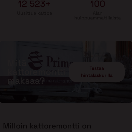
12 523+
100
Uusittua kattoa
Alan
huippuammattilaista
Mitä
Testaa
kattoremontti
hintalaskurilla
maksaa?
Milloin kattoremontti on