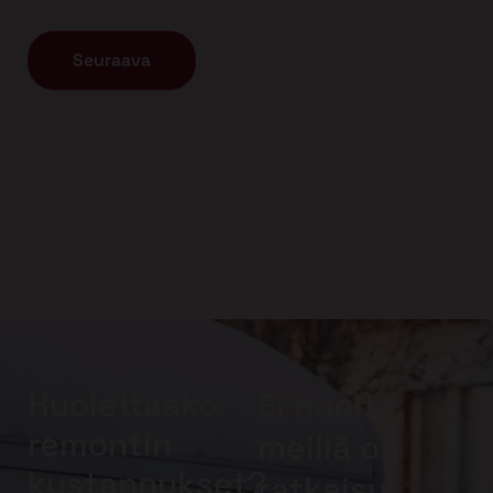
Huolettaako
Ei huolta,
remontin
meillä on
kustannukset?
ratkaisu!