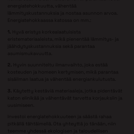
energiatehokkuutta, vähentää
lämmityskustannuksia ja nostaa asunnon arvoa.
Energiatehokkaassa katossa on mm.:
1.
Hyvä eristys korkealaatuisista
eristemateriaaleista, mikä pienentää lämmitys- ja
jäähdytyskustannuksia sekä parantaa
asumismukavuutta.
2.
Hyvin suunniteltu ilmanvaihto, joka estää
kosteuden ja homeen kertymisen, mikä parantaa
sisäilman laatua ja vähentää energiankulutusta.
3.
Käytetty kestäviä materiaaleja, jotka pidentävät
katon elinikää ja vähentävät tarvetta korjauksiin ja
uusimiseen.
Investoi energiatehokkuuteen ja säästä rahaa
pitkällä tähtäimellä. Ota yhteyttä jo tänään, niin
teemme yhdessä ekologisen ja taloudellisen