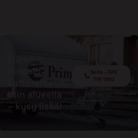
Elämäsi
helpoin
Soita - 020
775 1350
kattoremontti
Iitin alueella
Tarjouspyyntölomake
– kysy lisää!