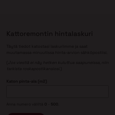
Kattoremontin hintalaskuri
Täytä tiedot katostasi laskuriimme ja saat
muutamassa minuutissa hinta-arvion sähköpostiisi.
(
Jos viestiä ei näy hetken kuluttua saapuneissa, niin
tarkista roskapostikansiosi
.)
Katon pinta-ala (m2)
Anna numero väliltä
0
-
500
.