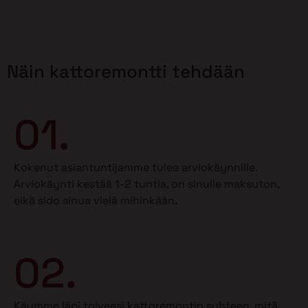
Näin kattoremontti tehdään
01.
Kokenut asiantuntijamme tulee arviokäynnille.
Arviokäynti kestää 1-2 tuntia, on sinulle maksuton,
eikä sido sinua vielä mihinkään.
02.
Käymme läpi toiveesi kattoremontin suhteen, mitä