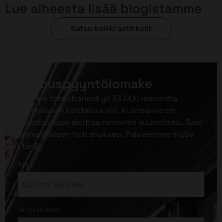
Lue aiheesta lisää blogistamme
Katso kaikki artikkelit
Tarjouspyyntölomake
Olemme toteuttaneet yli 33 000 remonttia
suomalaisiin kotitalouksiin. Kuntoarvio on
vaivaton tapa aloittaa remontin suunnittelu. Saat
ammattilaisen heti avuksesi. Palvelemme myös
etänä!
*
Nimi
*
Puhelinnumero