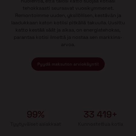
huolehtia, että talosi katto suojaa kotiasi
tehokkaasti seuraavat vuosikymmenet.
Remontoimme uuden, yksilöllisen, kestävän ja
laadukkaan katon kotiisi pitkällä takuulla. Uusittu
katto kestää säät ja aikaa, on energiatehokas,
parantaa kotisi ilmettä ja nostaa sen markkina-
arvoa.
Pyydä maksuton arviokäynti!
99%
33 419+
Tyytyväiset asiakkaat
Kunnostettua kotia