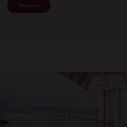
Huolettaako
Ei huolta,
remontin
meillä on
kustannukset?
ratkaisu!
Meiltä saat edullisen