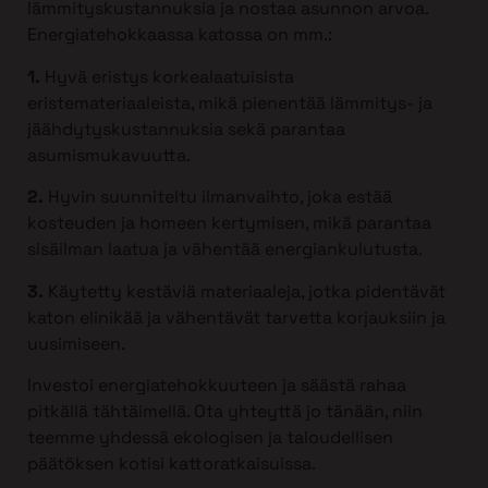
lämmityskustannuksia ja nostaa asunnon arvoa.
Energiatehokkaassa katossa on mm.:
1.
Hyvä eristys korkealaatuisista
eristemateriaaleista, mikä pienentää lämmitys- ja
jäähdytyskustannuksia sekä parantaa
asumismukavuutta.
2.
Hyvin suunniteltu ilmanvaihto, joka estää
kosteuden ja homeen kertymisen, mikä parantaa
sisäilman laatua ja vähentää energiankulutusta.
3.
Käytetty kestäviä materiaaleja, jotka pidentävät
katon elinikää ja vähentävät tarvetta korjauksiin ja
uusimiseen.
Investoi energiatehokkuuteen ja säästä rahaa
pitkällä tähtäimellä. Ota yhteyttä jo tänään, niin
teemme yhdessä ekologisen ja taloudellisen
päätöksen kotisi kattoratkaisuissa.