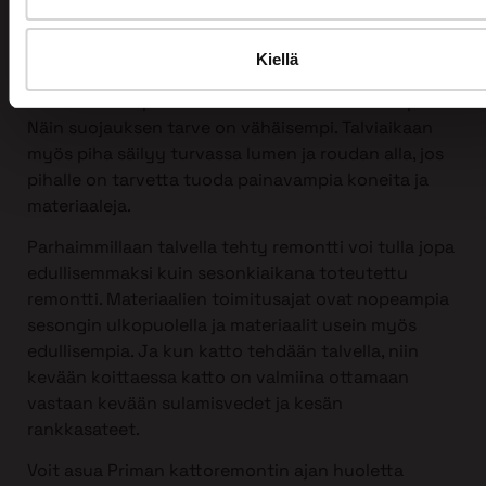
tahansa, myös talvella!
Itse asiassa talvi sopii kattoremontin tekemiseen
Kiellä
erittäin hyvin. Silloin harvemmin on vesisateita ja
ilman kosteusprosentti on normaalia alhaisempi.
Näin suojauksen tarve on vähäisempi. Talviaikaan
myös piha säilyy turvassa lumen ja roudan alla, jos
pihalle on tarvetta tuoda painavampia koneita ja
materiaaleja.
Parhaimmillaan talvella tehty remontti voi tulla jopa
edullisemmaksi kuin sesonkiaikana toteutettu
remontti. Materiaalien toimitusajat ovat nopeampia
sesongin ulkopuolella ja materiaalit usein myös
edullisempia. Ja kun katto tehdään talvella, niin
kevään koittaessa katto on valmiina ottamaan
vastaan kevään sulamisvedet ja kesän
rankkasateet.
Voit asua Priman kattoremontin ajan huoletta