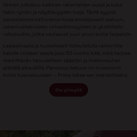
tärkein julkisivu: kaikkien rakenteiden suoja ja koko
talon ryhdin ja näyttävyyden luoja. Tästä syystä
panostamme kattoremontissa ensisijaisesti laatuun,
rakennustekniseen virheettömyyteen ja yksilöllisiin
ratkaisuihin, jotka vastaavat juuri sinun kotisi tarpeisiin.
Laadukkaalla ja huolellisesti toteutetulla remontilla
katolle voidaan saada jopa 50 vuotta ikää, mikä tarjoaa
merkittävän taloudellisen säästön ja mielenrauhan
pitkällä aikavälillä. Panostus laatuun on investointi
kotisi tulevaisuuteen – Prima tekee sen mahdolliseksi.
Ota yhteyttä