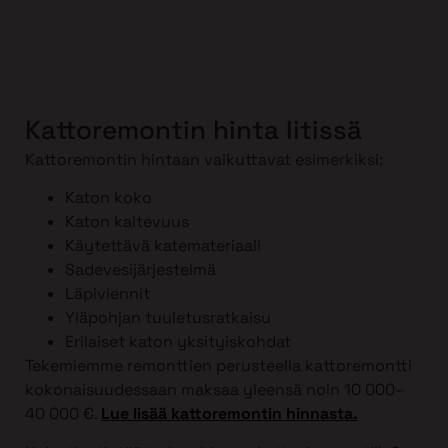
Kattoremontin hinta Iitissä
Kattoremontin hintaan vaikuttavat esimerkiksi:
Katon koko
Katon kaltevuus
Käytettävä katemateriaali
Sadevesijärjestelmä
Läpiviennit
Yläpohjan tuuletusratkaisu
Erilaiset katon yksityiskohdat
Tekemiemme remonttien perusteella kattoremontti
kokonaisuudessaan maksaa yleensä noin 10 000–
40 000 €.
Lue lisää kattoremontin hinnasta.