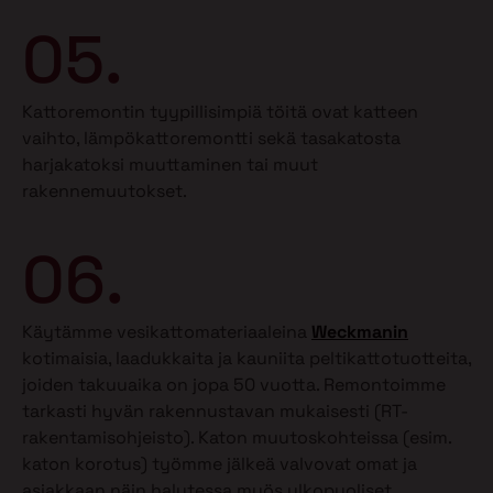
05.
Kattoremontin tyypillisimpiä töitä ovat katteen
vaihto, lämpökattoremontti sekä tasakatosta
harjakatoksi muuttaminen tai muut
rakennemuutokset.
06.
Käytämme vesikattomateriaaleina
Weckmanin
kotimaisia, laadukkaita ja kauniita peltikattotuotteita,
joiden takuuaika on jopa 50 vuotta. Remontoimme
tarkasti hyvän rakennustavan mukaisesti (RT-
rakentamisohjeisto). Katon muutoskohteissa (esim.
katon korotus) työmme jälkeä valvovat omat ja
asiakkaan näin halutessa myös ulkopuoliset