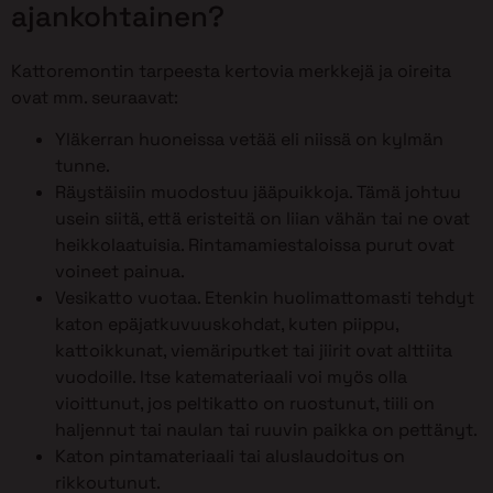
ajankohtainen?
Kattoremontin tarpeesta kertovia merkkejä ja oireita
ovat mm. seuraavat:
Yläkerran huoneissa vetää eli niissä on kylmän
tunne.
Räystäisiin muodostuu jääpuikkoja. Tämä johtuu
usein siitä, että eristeitä on liian vähän tai ne ovat
heikkolaatuisia. Rintamamiestaloissa purut ovat
voineet painua.
Vesikatto vuotaa. Etenkin huolimattomasti tehdyt
katon epäjatkuvuuskohdat, kuten piippu,
kattoikkunat, viemäriputket tai jiirit ovat alttiita
vuodoille. Itse katemateriaali voi myös olla
vioittunut, jos peltikatto on ruostunut, tiili on
haljennut tai naulan tai ruuvin paikka on pettänyt.
Katon pintamateriaali tai aluslaudoitus on
rikkoutunut.