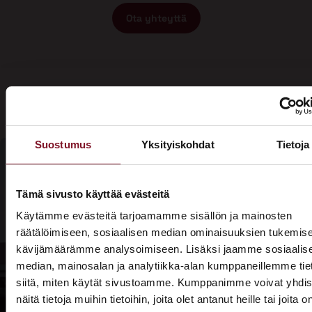
Ota yhteyttä
Suostumus
Yksityiskohdat
Tietoja
Olisiko aika
Tämä sivusto käyttää evästeitä
Soita - 020
laittaa talosi
Käytämme evästeitä tarjoamamme sisällön ja mainosten
775 1350
räätälöimiseen, sosiaalisen median ominaisuuksien tukemise
katto
kävijämäärämme analysoimiseen. Lisäksi jaamme sosiaalis
Tarjouspyyntölomake
kuntoon?
median, mainosalan ja analytiikka-alan kumppaneillemme tie
siitä, miten käytät sivustoamme. Kumppanimme voivat yhdis
näitä tietoja muihin tietoihin, joita olet antanut heille tai joita o