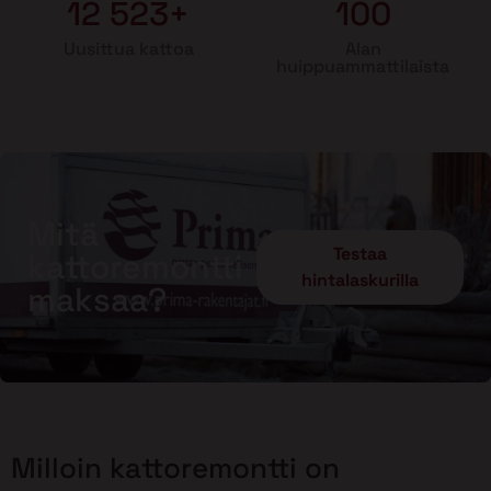
12 523+
100
Uusittua kattoa
Alan
huippuammattilaista
Mitä
Testaa
kattoremontti
hintalaskurilla
maksaa?
Milloin kattoremontti on