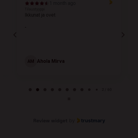
1 month ago
Tilaustyyppi
T
Ikkunat ja ovet
K
-
Ahola Mirva
AM
Page 2 of 60
2 / 60
Review widget
by
trustmary