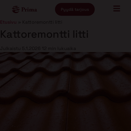
Pyydä tarjous
Etusivu
»
Kattoremontti Iitti
Kattoremontti Iitti
Julkaistu
5.1.2026
12 min lukuaika