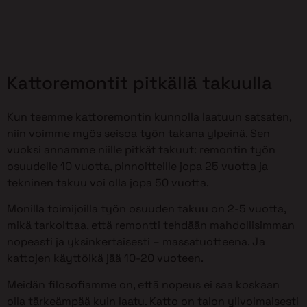
Kattoremontit pitkällä takuulla
Kun teemme kattoremontin kunnolla laatuun satsaten,
niin voimme myös seisoa työn takana ylpeinä. Sen
vuoksi annamme niille pitkät takuut: remontin työn
osuudelle 10 vuotta, pinnoitteille jopa 25 vuotta ja
tekninen takuu voi olla jopa 50 vuotta.
Monilla toimijoilla työn osuuden takuu on 2-5 vuotta,
mikä tarkoittaa, että remontti tehdään mahdollisimman
nopeasti ja yksinkertaisesti – massatuotteena. Ja
kattojen käyttöikä jää 10-20 vuoteen.
Meidän filosofiamme on, että nopeus ei saa koskaan
olla tärkeämpää kuin laatu. Katto on talon ylivoimaisesti