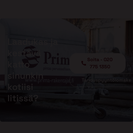
Laadukas ja
kestävä
Soita - 020
katto
775 1350
sinunkin
Tarjouspyyntölomake
kotiisi
Iitissä?