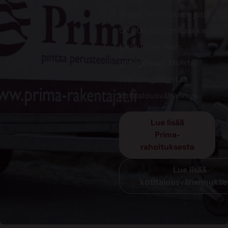
Prima-rahoituksen jopa
50 000 euroon saakka
tarjouksen teon
yhteydessä. Muista
lisäksi hyödyntää
kotitalousvähennys.
Lue lisää
Prima-
rahoituksesta
Lue lisää
kotitalousvähennykse