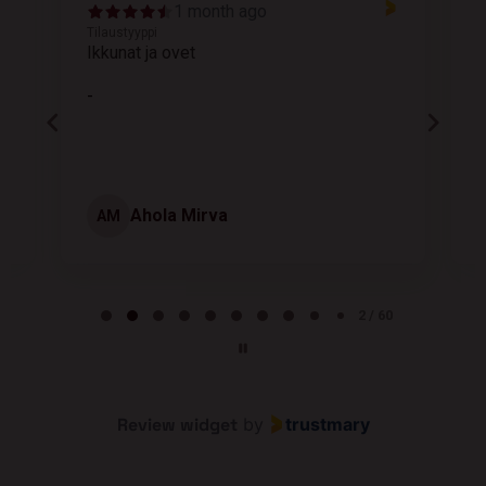
1 month ago
Tilaustyyppi
T
Ikkunat ja ovet
K
-
Ahola Mirva
AM
Page 2 of 60
2 / 60
Review widget
by
trustmary