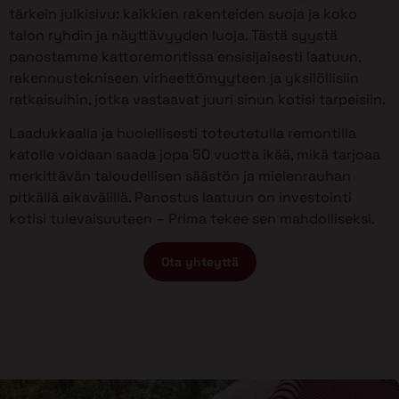
tärkein julkisivu: kaikkien rakenteiden suoja ja koko
talon ryhdin ja näyttävyyden luoja. Tästä syystä
panostamme kattoremontissa ensisijaisesti laatuun,
rakennustekniseen virheettömyyteen ja yksilöllisiin
ratkaisuihin, jotka vastaavat juuri sinun kotisi tarpeisiin.
Laadukkaalla ja huolellisesti toteutetulla remontilla
katolle voidaan saada jopa 50 vuotta ikää, mikä tarjoaa
merkittävän taloudellisen säästön ja mielenrauhan
pitkällä aikavälillä. Panostus laatuun on investointi
kotisi tulevaisuuteen – Prima tekee sen mahdolliseksi.
Ota yhteyttä