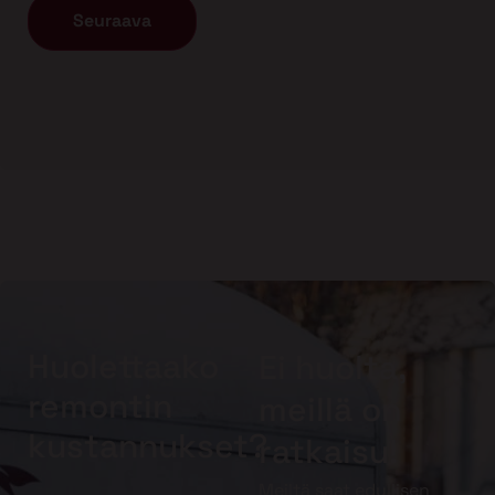
Huolettaako
Ei huolta,
remontin
meillä on
kustannukset?
ratkaisu!
Meiltä saat edullisen