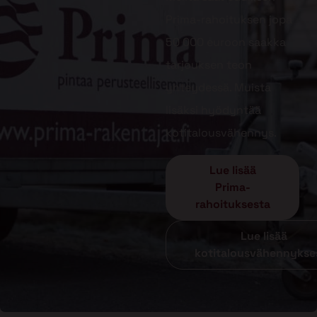
Prima-rahoituksen jopa
50 000 euroon saakka
tarjouksen teon
yhteydessä. Muista
lisäksi hyödyntää
kotitalousvähennys.
Lue lisää
Prima-
rahoituksesta
Lue lisää
kotitalousvähennykse