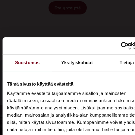
Ota yhteyttä
Suostumus
Yksityiskohdat
Tietoja
Olisiko aika
Tämä sivusto käyttää evästeitä
Soita - 020
laittaa talosi
Käytämme evästeitä tarjoamamme sisällön ja mainosten
775 1350
räätälöimiseen, sosiaalisen median ominaisuuksien tukemise
katto
kävijämäärämme analysoimiseen. Lisäksi jaamme sosiaalis
Tarjouspyyntölomake
kuntoon?
median, mainosalan ja analytiikka-alan kumppaneillemme tie
siitä, miten käytät sivustoamme. Kumppanimme voivat yhdis
näitä tietoja muihin tietoihin, joita olet antanut heille tai joita o