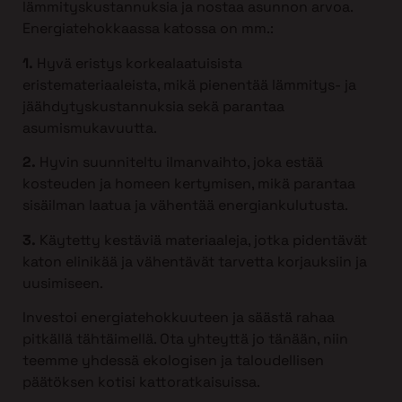
lämmityskustannuksia ja nostaa asunnon arvoa.
Energiatehokkaassa katossa on mm.:
1.
Hyvä eristys korkealaatuisista
eristemateriaaleista, mikä pienentää lämmitys- ja
jäähdytyskustannuksia sekä parantaa
asumismukavuutta.
2.
Hyvin suunniteltu ilmanvaihto, joka estää
kosteuden ja homeen kertymisen, mikä parantaa
sisäilman laatua ja vähentää energiankulutusta.
3.
Käytetty kestäviä materiaaleja, jotka pidentävät
katon elinikää ja vähentävät tarvetta korjauksiin ja
uusimiseen.
Investoi energiatehokkuuteen ja säästä rahaa
pitkällä tähtäimellä. Ota yhteyttä jo tänään, niin
teemme yhdessä ekologisen ja taloudellisen
päätöksen kotisi kattoratkaisuissa.