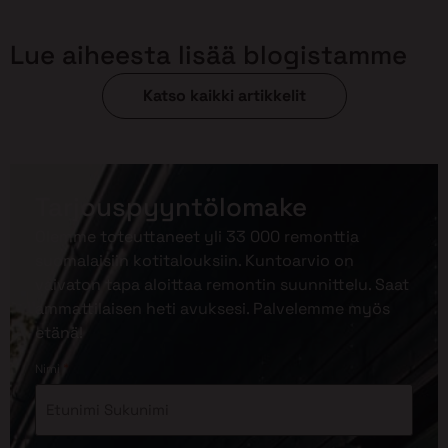
Lue aiheesta lisää blogistamme
Katso kaikki artikkelit
Tarjouspyyntölomake
Olemme toteuttaneet yli 33 000 remonttia
suomalaisiin kotitalouksiin. Kuntoarvio on
vaivaton tapa aloittaa remontin suunnittelu. Saat
ammattilaisen heti avuksesi. Palvelemme myös
etänä!
*
Nimi