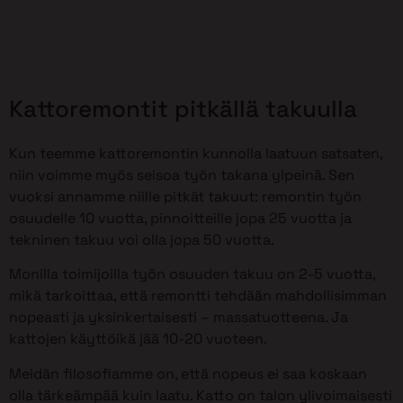
Kattoremontit pitkällä takuulla
Kun teemme kattoremontin kunnolla laatuun satsaten,
niin voimme myös seisoa työn takana ylpeinä. Sen
vuoksi annamme niille pitkät takuut: remontin työn
osuudelle 10 vuotta, pinnoitteille jopa 25 vuotta ja
tekninen takuu voi olla jopa 50 vuotta.
Monilla toimijoilla työn osuuden takuu on 2-5 vuotta,
mikä tarkoittaa, että remontti tehdään mahdollisimman
nopeasti ja yksinkertaisesti – massatuotteena. Ja
kattojen käyttöikä jää 10-20 vuoteen.
Meidän filosofiamme on, että nopeus ei saa koskaan
olla tärkeämpää kuin laatu. Katto on talon ylivoimaisesti