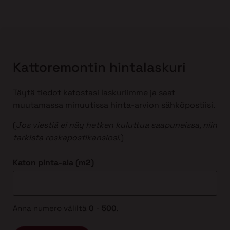
Kattoremontin hintalaskuri
Täytä tiedot katostasi laskuriimme ja saat
muutamassa minuutissa hinta-arvion sähköpostiisi.
(
Jos viestiä ei näy hetken kuluttua saapuneissa, niin
tarkista roskapostikansiosi
.)
Katon pinta-ala (m2)
Anna numero väliltä
0
-
500
.