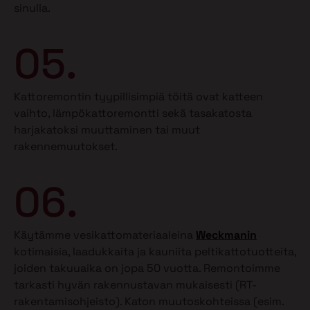
sinulla.
05.
Kattoremontin tyypillisimpiä töitä ovat katteen
vaihto, lämpökattoremontti sekä tasakatosta
harjakatoksi muuttaminen tai muut
rakennemuutokset.
06.
Käytämme vesikattomateriaaleina
Weckmanin
kotimaisia, laadukkaita ja kauniita peltikattotuotteita,
joiden takuuaika on jopa 50 vuotta. Remontoimme
tarkasti hyvän rakennustavan mukaisesti (RT-
rakentamisohjeisto). Katon muutoskohteissa (esim.