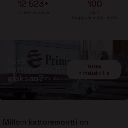
12 523+
100
Uusittua kattoa
Alan
huippuammattilaista
Mitä
Testaa
kattoremontti
hintalaskurilla
maksaa?
Milloin kattoremontti on