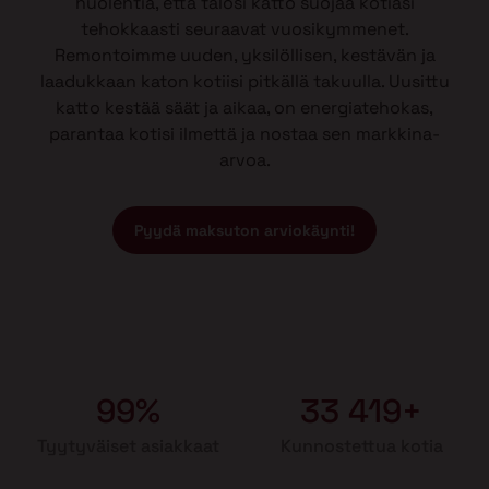
huolehtia, että talosi katto suojaa kotiasi
tehokkaasti seuraavat vuosikymmenet.
Remontoimme uuden, yksilöllisen, kestävän ja
laadukkaan katon kotiisi pitkällä takuulla. Uusittu
katto kestää säät ja aikaa, on energiatehokas,
parantaa kotisi ilmettä ja nostaa sen markkina-
arvoa.
Pyydä maksuton arviokäynti!
99%
33 419+
Tyytyväiset asiakkaat
Kunnostettua kotia