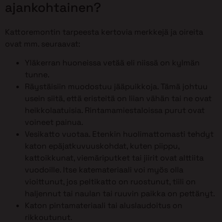
ajankohtainen?
Kattoremontin tarpeesta kertovia merkkejä ja oireita
ovat mm. seuraavat:
Yläkerran huoneissa vetää eli niissä on kylmän
tunne.
Räystäisiin muodostuu jääpuikkoja. Tämä johtuu
usein siitä, että eristeitä on liian vähän tai ne ovat
heikkolaatuisia. Rintamamiestaloissa purut ovat
voineet painua.
Vesikatto vuotaa. Etenkin huolimattomasti tehdyt
katon epäjatkuvuuskohdat, kuten piippu,
kattoikkunat, viemäriputket tai jiirit ovat alttiita
vuodoille. Itse katemateriaali voi myös olla
vioittunut, jos peltikatto on ruostunut, tiili on
haljennut tai naulan tai ruuvin paikka on pettänyt.
Katon pintamateriaali tai aluslaudoitus on
rikkoutunut.