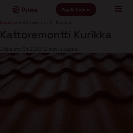
Pyydä tarjous
Etusivu
»
Kattoremontti Kurikka
Kattoremontti Kurikka
Julkaistu
5.1.2026
12 min lukuaika