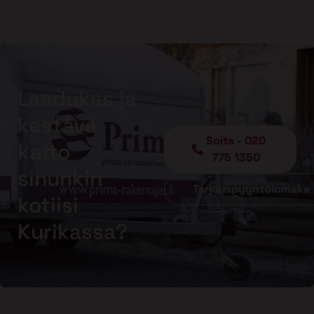
Laadukas ja
kestävä
Soita - 020
katto
775 1350
sinunkin
Tarjouspyyntölomake
kotiisi
Kurikassa?