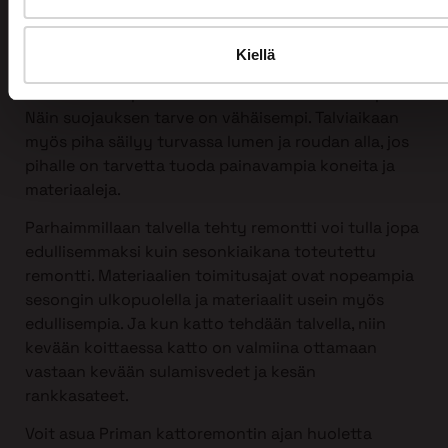
tahansa, myös talvella!
Itse asiassa talvi sopii kattoremontin tekemiseen
Kiellä
erittäin hyvin. Silloin harvemmin on vesisateita ja
ilman kosteusprosentti on normaalia alhaisempi.
Näin suojauksen tarve on vähäisempi. Talviaikaan
myös piha säilyy turvassa lumen ja roudan alla, jos
pihalle on tarvetta tuoda painavampia koneita ja
materiaaleja.
Parhaimmillaan talvella tehty remontti voi tulla jopa
edullisemmaksi kuin sesonkiaikana toteutettu
remontti. Materiaalien toimitusajat ovat nopeampia
sesongin ulkopuolella ja materiaalit usein myös
edullisempia. Ja kun katto tehdään talvella, niin
kevään koittaessa katto on valmiina ottamaan
vastaan kevään sulamisvedet ja kesän
rankkasateet.
Voit asua Priman kattoremontin ajan huoletta