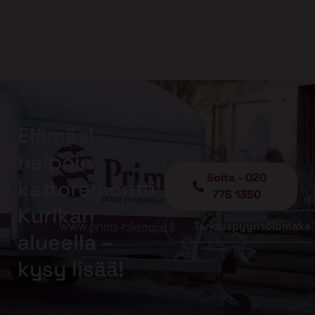
Elämäsi
helpoin
Soita - 020
kattoremontti
775 1350
Kurikan
Tarjouspyyntölomake
alueella –
kysy lisää!