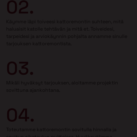
02.
Käymme läpi toiveesi kattoremontin suhteen, mitä
haluaisit katolle tehtävän ja mitä et.
Toiveidesi,
tarpeidesi ja arviokäynnin pohjalta annamme sinulle
tarjouksen kattoremontista.
03.
Mikäli hyväksyt tarjouksen, aloitamme projektin
sovittuna ajankohtana.
04.
Toteutamme kattoremontin sovitulla hinnalla ja
sovitun aikataulun puitteissa. Hyväksytämme