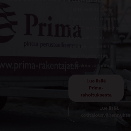
Meiltä saat edullisen
Prima-rahoituksen jopa
50 000 euroon saakka
tarjouksen teon
yhteydessä. Muista
lisäksi hyödyntää
kotitalousvähennys.
Lue lisää
Prima-
rahoituksesta
Lue lisää
kotitalousvähennykse