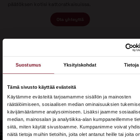
päätöksen kotisi kattoratkaisuissa.
Ota yhteyttä
Suostumus
Yksityiskohdat
Tietoja
Tämä sivusto käyttää evästeitä
Olisiko aika
Käytämme evästeitä tarjoamamme sisällön ja mainosten
Soita - 020
räätälöimiseen, sosiaalisen median ominaisuuksien tukemise
laittaa talosi
775 1350
kävijämäärämme analysoimiseen. Lisäksi jaamme sosiaalis
katto
median, mainosalan ja analytiikka-alan kumppaneillemme tie
Tarjouspyyntölomake
siitä, miten käytät sivustoamme. Kumppanimme voivat yhdis
kuntoon?
näitä tietoja muihin tietoihin, joita olet antanut heille tai joita o