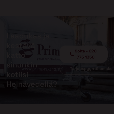
Laadukas ja
kestävä
Soita - 020
katto
775 1350
sinunkin
Tarjouspyyntölomake
kotiisi
Heinävedellä?