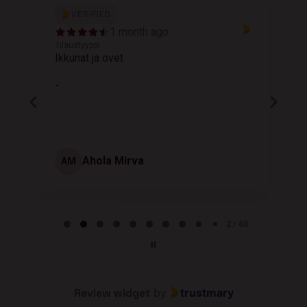
VERIFIED
1 month ago
Tilaustyyppi
T
Ikkunat ja ovet
K
-
Ahola Mirva
AM
Page 2 of 60
2 / 60
Review widget
by
trustmary