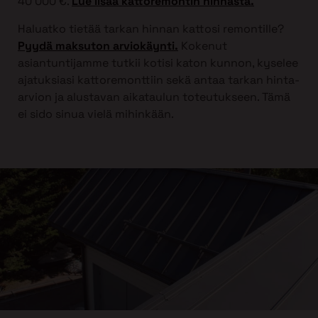
40 000 €.
Lue lisää kattoremontin hinnasta.
Haluatko tietää tarkan hinnan kattosi remontille?
Pyydä maksuton arviokäynti.
Kokenut
asiantuntijamme tutkii kotisi katon kunnon, kyselee
ajatuksiasi kattoremonttiin sekä antaa tarkan hinta-
arvion ja alustavan aikataulun toteutukseen. Tämä
ei sido sinua vielä mihinkään.