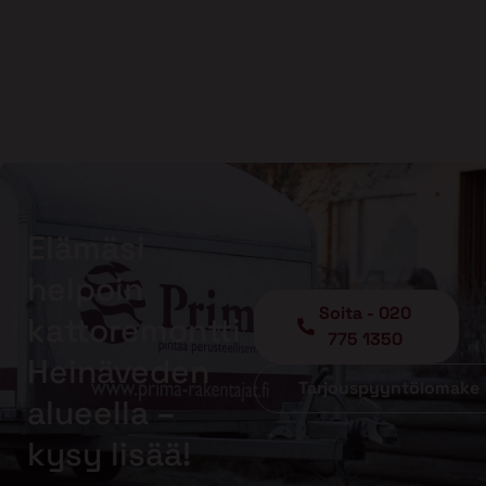
Elämäsi
helpoin
Soita - 020
kattoremontti
775 1350
Heinäveden
Tarjouspyyntölomake
alueella –
kysy lisää!