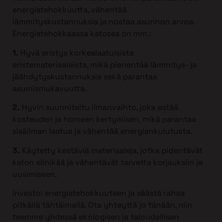
energiatehokkuutta, vähentää
lämmityskustannuksia ja nostaa asunnon arvoa.
Energiatehokkaassa katossa on mm.:
1.
Hyvä eristys korkealaatuisista
eristemateriaaleista, mikä pienentää lämmitys- ja
jäähdytyskustannuksia sekä parantaa
asumismukavuutta.
2.
Hyvin suunniteltu ilmanvaihto, joka estää
kosteuden ja homeen kertymisen, mikä parantaa
sisäilman laatua ja vähentää energiankulutusta.
3.
Käytetty kestäviä materiaaleja, jotka pidentävät
katon elinikää ja vähentävät tarvetta korjauksiin ja
uusimiseen.
Investoi energiatehokkuuteen ja säästä rahaa
pitkällä tähtäimellä. Ota yhteyttä jo tänään, niin
teemme yhdessä ekologisen ja taloudellisen