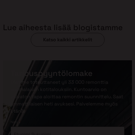
Lue aiheesta lisää blogistamme
Katso kaikki artikkelit
Tarjouspyyntölomake
Olemme toteuttaneet yli 33 000 remonttia
suomalaisiin kotitalouksiin. Kuntoarvio on
vaivaton tapa aloittaa remontin suunnittelu. Saat
ammattilaisen heti avuksesi. Palvelemme myös
etänä!
*
Nimi