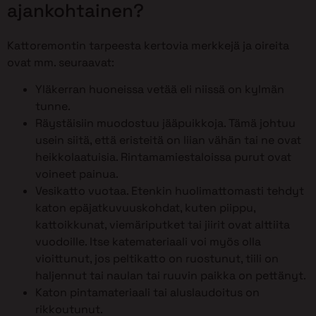
ajankohtainen?
Kattoremontin tarpeesta kertovia merkkejä ja oireita
ovat mm. seuraavat:
Yläkerran huoneissa vetää eli niissä on kylmän
tunne.
Räystäisiin muodostuu jääpuikkoja. Tämä johtuu
usein siitä, että eristeitä on liian vähän tai ne ovat
heikkolaatuisia. Rintamamiestaloissa purut ovat
voineet painua.
Vesikatto vuotaa. Etenkin huolimattomasti tehdyt
katon epäjatkuvuuskohdat, kuten piippu,
kattoikkunat, viemäriputket tai jiirit ovat alttiita
vuodoille. Itse katemateriaali voi myös olla
vioittunut, jos peltikatto on ruostunut, tiili on
haljennut tai naulan tai ruuvin paikka on pettänyt.
Katon pintamateriaali tai aluslaudoitus on
rikkoutunut.