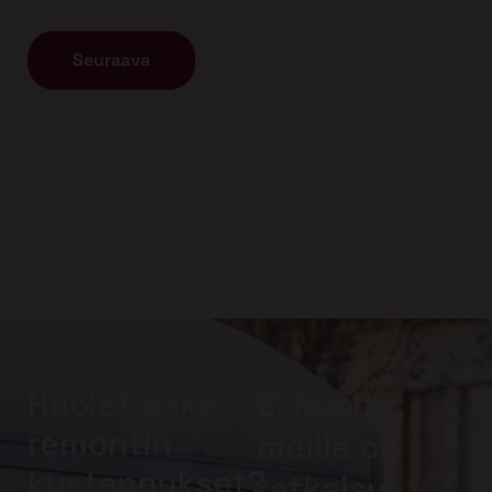
Huolettaako
Ei huolta,
remontin
meillä on
kustannukset?
ratkaisu!