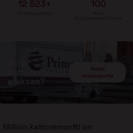
12 523+
100
Uusittua kattoa
Alan
huippuammattilaista
Mitä
Testaa
kattoremontti
hintalaskurilla
maksaa?
Milloin kattoremontti on