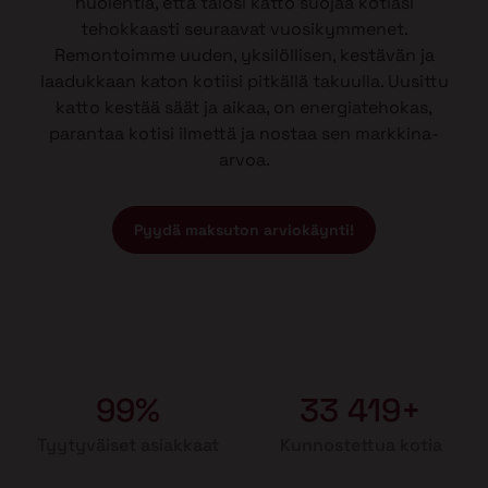
huolehtia, että talosi katto suojaa kotiasi
tehokkaasti seuraavat vuosikymmenet.
Remontoimme uuden, yksilöllisen, kestävän ja
laadukkaan katon kotiisi pitkällä takuulla. Uusittu
katto kestää säät ja aikaa, on energiatehokas,
parantaa kotisi ilmettä ja nostaa sen markkina-
arvoa.
Pyydä maksuton arviokäynti!
99%
33 419+
Tyytyväiset asiakkaat
Kunnostettua kotia