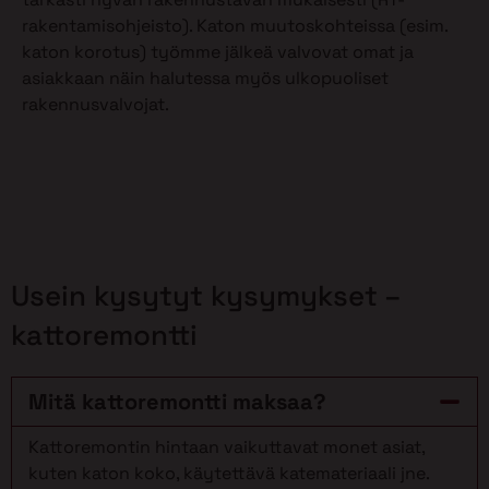
rakentamisohjeisto). Katon muutoskohteissa (esim.
katon korotus) työmme jälkeä valvovat omat ja
asiakkaan näin halutessa myös ulkopuoliset
rakennusvalvojat.
Usein kysytyt kysymykset –
kattoremontti
Mitä kattoremontti maksaa?
Kattoremontin hintaan vaikuttavat monet asiat,
kuten katon koko, käytettävä katemateriaali jne.