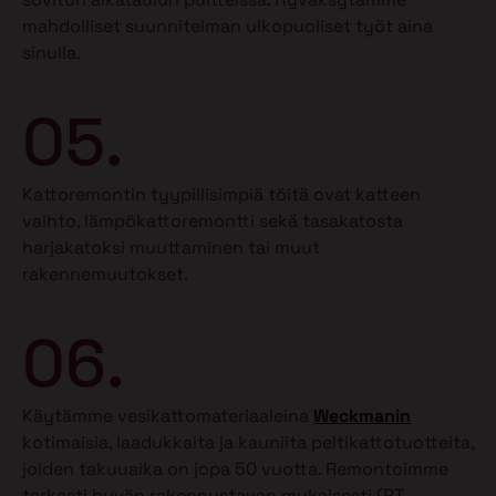
mahdolliset suunnitelman ulkopuoliset työt aina
sinulla.
05.
Kattoremontin tyypillisimpiä töitä ovat katteen
vaihto, lämpökattoremontti sekä tasakatosta
harjakatoksi muuttaminen tai muut
rakennemuutokset.
06.
Käytämme vesikattomateriaaleina
Weckmanin
kotimaisia, laadukkaita ja kauniita peltikattotuotteita,
joiden takuuaika on jopa 50 vuotta. Remontoimme
tarkasti hyvän rakennustavan mukaisesti (RT-