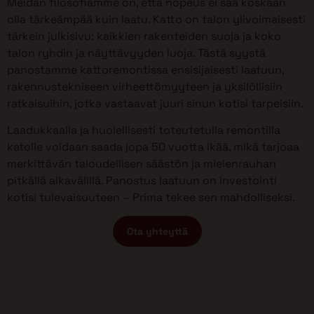
Meidän filosofiamme on, että nopeus ei saa koskaan
olla tärkeämpää kuin laatu. Katto on talon ylivoimaisesti
tärkein julkisivu: kaikkien rakenteiden suoja ja koko
talon ryhdin ja näyttävyyden luoja. Tästä syystä
panostamme kattoremontissa ensisijaisesti laatuun,
rakennustekniseen virheettömyyteen ja yksilöllisiin
ratkaisuihin, jotka vastaavat juuri sinun kotisi tarpeisiin.
Laadukkaalla ja huolellisesti toteutetulla remontilla
katolle voidaan saada jopa 50 vuotta ikää, mikä tarjoaa
merkittävän taloudellisen säästön ja mielenrauhan
pitkällä aikavälillä. Panostus laatuun on investointi
kotisi tulevaisuuteen – Prima tekee sen mahdolliseksi.
Ota yhteyttä