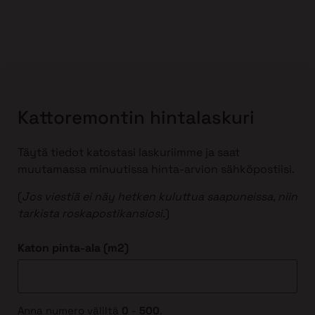
Kattoremontin hintalaskuri
Täytä tiedot katostasi laskuriimme ja saat
muutamassa minuutissa hinta-arvion sähköpostiisi.
(
Jos viestiä ei näy hetken kuluttua saapuneissa, niin
tarkista roskapostikansiosi
.)
Katon pinta-ala (m2)
Anna numero väliltä
0
-
500
.