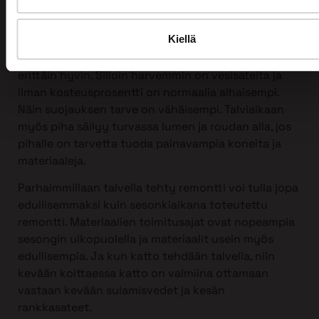
Kattoremontin voi tehdä mihin vuodenaikaan
tahansa, myös talvella!
Kiellä
Itse asiassa talvi sopii kattoremontin tekemiseen
erittäin hyvin. Silloin harvemmin on vesisateita ja
ilman kosteusprosentti on normaalia alhaisempi.
Näin suojauksen tarve on vähäisempi. Talviaikaan
myös piha säilyy turvassa lumen ja roudan alla, jos
pihalle on tarvetta tuoda painavampia koneita ja
materiaaleja.
Parhaimmillaan talvella tehty remontti voi tulla jopa
edullisemmaksi kuin sesonkiaikana toteutettu
remontti. Materiaalien toimitusajat ovat nopeampia
sesongin ulkopuolella ja materiaalit usein myös
edullisempia. Ja kun katto tehdään talvella, niin
kevään koittaessa katto on valmiina ottamaan
vastaan kevään sulamisvedet ja kesän
rankkasateet.