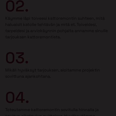
02.
Käymme läpi toiveesi kattoremontin suhteen, mitä
haluaisit katolle tehtävän ja mitä et.
Toiveidesi,
tarpeidesi ja arviokäynnin pohjalta annamme sinulle
tarjouksen kattoremontista.
03.
Mikäli hyväksyt tarjouksen, aloitamme projektin
sovittuna ajankohtana.
04.
Toteutamme kattoremontin sovitulla hinnalla ja
sovitun aikataulun puitteissa. Hyväksytämme