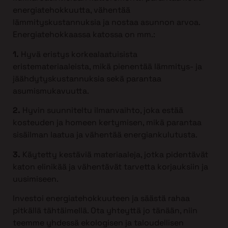
energiatehokkuutta, vähentää
lämmityskustannuksia ja nostaa asunnon arvoa.
Energiatehokkaassa katossa on mm.:
1.
Hyvä eristys korkealaatuisista
eristemateriaaleista, mikä pienentää lämmitys- ja
jäähdytyskustannuksia sekä parantaa
asumismukavuutta.
2.
Hyvin suunniteltu ilmanvaihto, joka estää
kosteuden ja homeen kertymisen, mikä parantaa
sisäilman laatua ja vähentää energiankulutusta.
3.
Käytetty kestäviä materiaaleja, jotka pidentävät
katon elinikää ja vähentävät tarvetta korjauksiin ja
uusimiseen.
Investoi energiatehokkuuteen ja säästä rahaa
pitkällä tähtäimellä. Ota yhteyttä jo tänään, niin
teemme yhdessä ekologisen ja taloudellisen