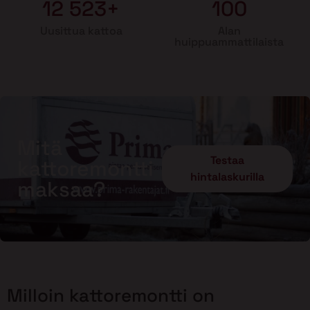
12 523+
100
Uusittua kattoa
Alan
huippuammattilaista
Mitä
Testaa
kattoremontti
hintalaskurilla
maksaa?
Milloin kattoremontti on