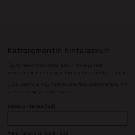
Kattoremontin hintalaskuri
Täytä tiedot katostasi laskuriimme ja saat
muutamassa minuutissa hinta-arvion sähköpostiisi.
(
Jos viestiä ei näy hetken kuluttua saapuneissa, niin
tarkista roskapostikansiosi
.)
Katon pinta-ala (m2)
Anna numero väliltä
0
-
500
.