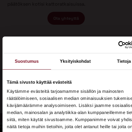
päätöksen kotisi kattoratkaisuissa.
Ota yhteyttä
Suostumus
Yksityiskohdat
Tietoja
Tämä sivusto käyttää evästeitä
Olisiko aika
Käytämme evästeitä tarjoamamme sisällön ja mainosten
Soita - 020
räätälöimiseen, sosiaalisen median ominaisuuksien tukemise
laittaa talosi
775 1350
kävijämäärämme analysoimiseen. Lisäksi jaamme sosiaalis
katto
median, mainosalan ja analytiikka-alan kumppaneillemme tie
Tarjouspyyntölomake
siitä, miten käytät sivustoamme. Kumppanimme voivat yhdis
kuntoon?
näitä tietoja muihin tietoihin, joita olet antanut heille tai joita o