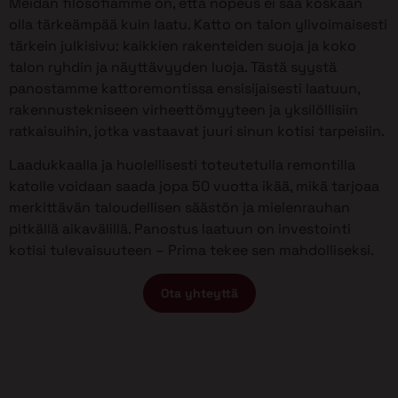
Meidän filosofiamme on, että nopeus ei saa koskaan
olla tärkeämpää kuin laatu. Katto on talon ylivoimaisesti
tärkein julkisivu: kaikkien rakenteiden suoja ja koko
talon ryhdin ja näyttävyyden luoja. Tästä syystä
panostamme kattoremontissa ensisijaisesti laatuun,
rakennustekniseen virheettömyyteen ja yksilöllisiin
ratkaisuihin, jotka vastaavat juuri sinun kotisi tarpeisiin.
Laadukkaalla ja huolellisesti toteutetulla remontilla
katolle voidaan saada jopa 50 vuotta ikää, mikä tarjoaa
merkittävän taloudellisen säästön ja mielenrauhan
pitkällä aikavälillä. Panostus laatuun on investointi
kotisi tulevaisuuteen – Prima tekee sen mahdolliseksi.
Ota yhteyttä