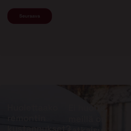
Huolettaako
Ei huolta,
remontin
meillä on
kustannukset?
ratkaisu!