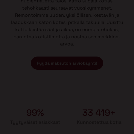
huolehtia, että talosi katto suojaa kotiasi
tehokkaasti seuraavat vuosikymmenet.
Remontoimme uuden, yksilöllisen, kestävän ja
laadukkaan katon kotiisi pitkällä takuulla. Uusittu
katto kestää säät ja aikaa, on energiatehokas,
parantaa kotisi ilmettä ja nostaa sen markkina-
arvoa.
Pyydä maksuton arviokäynti!
99%
33 419+
Tyytyväiset asiakkaat
Kunnostettua kotia