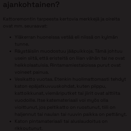
ajankohtainen?
Kattoremontin tarpeesta kertovia merkkejä ja oireita
ovat mm. seuraavat:
Yläkerran huoneissa vetää eli niissä on kylmän
tunne.
Räystäisiin muodostuu jääpuikkoja. Tämä johtuu
usein siitä, että eristeitä on liian vähän tai ne ovat
heikkolaatuisia. Rintamamiestaloissa purut ovat
voineet painua.
Vesikatto vuotaa. Etenkin huolimattomasti tehdyt
katon epäjatkuvuuskohdat, kuten piippu,
kattoikkunat, viemäriputket tai jiirit ovat alttiita
vuodoille. Itse katemateriaali voi myös olla
vioittunut, jos peltikatto on ruostunut, tiili on
haljennut tai naulan tai ruuvin paikka on pettänyt.
Katon pintamateriaali tai aluslaudoitus on
rikkoutunut.