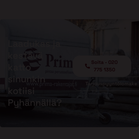
Laadukas ja
kestävä
Soita - 020
katto
775 1350
sinunkin
Tarjouspyyntölomake
kotiisi
Pyhännällä?