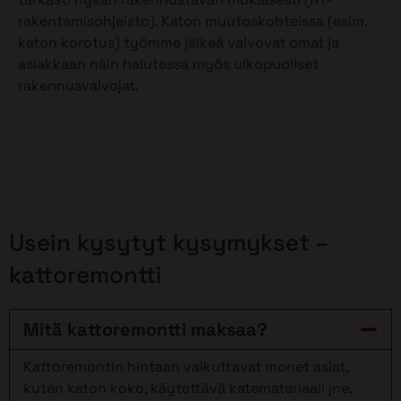
rakentamisohjeisto). Katon muutoskohteissa (esim.
katon korotus) työmme jälkeä valvovat omat ja
asiakkaan näin halutessa myös ulkopuoliset
rakennusvalvojat.
Usein kysytyt kysymykset –
kattoremontti
Mitä kattoremontti maksaa?
Kattoremontin hintaan vaikuttavat monet asiat,
kuten katon koko, käytettävä katemateriaali jne.