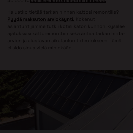
40 000 €.
Lue lisää kattoremontin hinnasta.
Haluatko tietää tarkan hinnan kattosi remontille?
Pyydä maksuton arviokäynti.
Kokenut
asiantuntijamme tutkii kotisi katon kunnon, kyselee
ajatuksiasi kattoremonttiin sekä antaa tarkan hinta-
arvion ja alustavan aikataulun toteutukseen. Tämä
ei sido sinua vielä mihinkään.