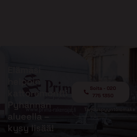
Elämäsi
helpoin
Soita - 020
kattoremontti
775 1350
Pyhännän
Tarjouspyyntölomake
alueella –
kysy lisää!