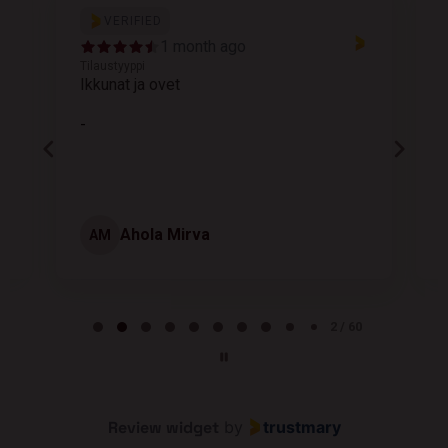
VERIFIED
1 month ago
Tilaustyyppi
T
Ikkunat ja ovet
K
-
Ahola Mirva
AM
Page 2 of 60
2 / 60
Review widget
by
trustmary