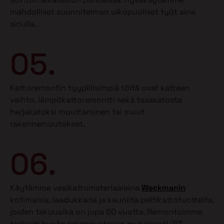
mahdolliset suunnitelman ulkopuoliset työt aina
sinulla.
05.
Kattoremontin tyypillisimpiä töitä ovat katteen
vaihto, lämpökattoremontti sekä tasakatosta
harjakatoksi muuttaminen tai muut
rakennemuutokset.
06.
Käytämme vesikattomateriaaleina
Weckmanin
kotimaisia, laadukkaita ja kauniita peltikattotuotteita,
joiden takuuaika on jopa 50 vuotta. Remontoimme
tarkasti hyvän rakennustavan mukaisesti (RT-