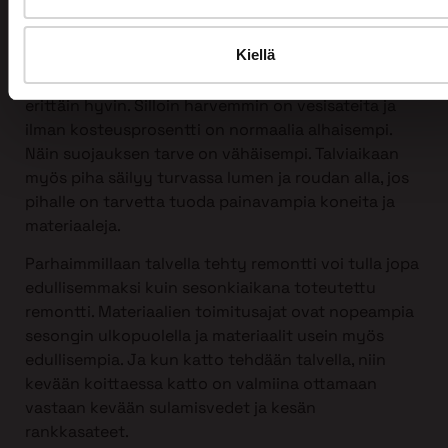
Kattoremontin voi tehdä mihin vuodenaikaan
tahansa, myös talvella!
Kiellä
Itse asiassa talvi sopii kattoremontin tekemiseen
erittäin hyvin. Silloin harvemmin on vesisateita ja
ilman kosteusprosentti on normaalia alhaisempi.
Näin suojauksen tarve on vähäisempi. Talviaikaan
myös piha säilyy turvassa lumen ja roudan alla, jos
pihalle on tarvetta tuoda painavampia koneita ja
materiaaleja.
Parhaimmillaan talvella tehty remontti voi tulla jopa
edullisemmaksi kuin sesonkiaikana toteutettu
remontti. Materiaalien toimitusajat ovat nopeampia
sesongin ulkopuolella ja materiaalit usein myös
edullisempia. Ja kun katto tehdään talvella, niin
kevään koittaessa katto on valmiina ottamaan
vastaan kevään sulamisvedet ja kesän
rankkasateet.