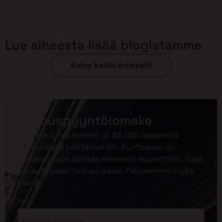
Lue aiheesta lisää blogistamme
Katso kaikki artikkelit
Tarjouspyyntölomake
Olemme toteuttaneet yli 33 000 remonttia
suomalaisiin kotitalouksiin. Kuntoarvio on
vaivaton tapa aloittaa remontin suunnittelu. Saat
ammattilaisen heti avuksesi. Palvelemme myös
etänä!
*
Nimi