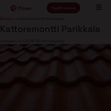
Pyydä tarjous
Etusivu
»
Kattoremontti Parikkala
Kattoremontti Parikkala
Julkaistu
5.1.2026
12 min lukuaika