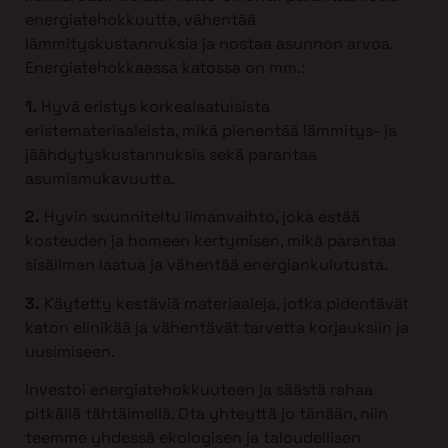
energiatehokkuutta, vähentää
lämmityskustannuksia ja nostaa asunnon arvoa.
Energiatehokkaassa katossa on mm.:
1.
Hyvä eristys korkealaatuisista
eristemateriaaleista, mikä pienentää lämmitys- ja
jäähdytyskustannuksia sekä parantaa
asumismukavuutta.
2.
Hyvin suunniteltu ilmanvaihto, joka estää
kosteuden ja homeen kertymisen, mikä parantaa
sisäilman laatua ja vähentää energiankulutusta.
3.
Käytetty kestäviä materiaaleja, jotka pidentävät
katon elinikää ja vähentävät tarvetta korjauksiin ja
uusimiseen.
Investoi energiatehokkuuteen ja säästä rahaa
pitkällä tähtäimellä. Ota yhteyttä jo tänään, niin
teemme yhdessä ekologisen ja taloudellisen