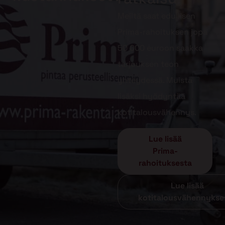
Meiltä saat edullisen
Prima-rahoituksen jopa
50 000 euroon saakka
tarjouksen teon
yhteydessä. Muista
lisäksi hyödyntää
kotitalousvähennys.
Lue lisää
Prima-
rahoituksesta
Lue lisää
kotitalousvähennykse