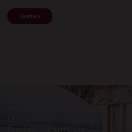
Huolettaako
Ei huolta,
remontin
meillä on
kustannukset?
ratkaisu!