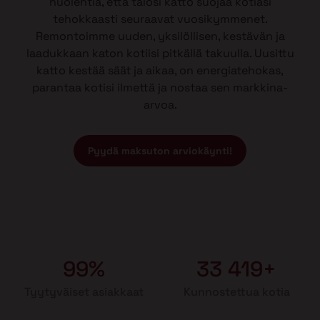
huolehtia, että talosi katto suojaa kotiasi
tehokkaasti seuraavat vuosikymmenet.
Remontoimme uuden, yksilöllisen, kestävän ja
laadukkaan katon kotiisi pitkällä takuulla. Uusittu
katto kestää säät ja aikaa, on energiatehokas,
parantaa kotisi ilmettä ja nostaa sen markkina-
arvoa.
Pyydä maksuton arviokäynti!
99%
33 419+
Tyytyväiset asiakkaat
Kunnostettua kotia