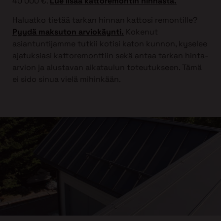
40 000 €.
Lue lisää kattoremontin hinnasta.
Haluatko tietää tarkan hinnan kattosi remontille?
Pyydä maksuton arviokäynti.
Kokenut
asiantuntijamme tutkii kotisi katon kunnon, kyselee
ajatuksiasi kattoremonttiin sekä antaa tarkan hinta-
arvion ja alustavan aikataulun toteutukseen. Tämä
ei sido sinua vielä mihinkään.