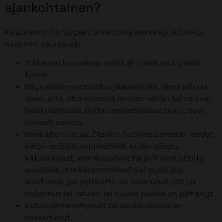
ajankohtainen?
Kattoremontin tarpeesta kertovia merkkejä ja oireita
ovat mm. seuraavat:
Yläkerran huoneissa vetää eli niissä on kylmän
tunne.
Räystäisiin muodostuu jääpuikkoja. Tämä johtuu
usein siitä, että eristeitä on liian vähän tai ne ovat
heikkolaatuisia. Rintamamiestaloissa purut ovat
voineet painua.
Vesikatto vuotaa. Etenkin huolimattomasti tehdyt
katon epäjatkuvuuskohdat, kuten piippu,
kattoikkunat, viemäriputket tai jiirit ovat alttiita
vuodoille. Itse katemateriaali voi myös olla
vioittunut, jos peltikatto on ruostunut, tiili on
haljennut tai naulan tai ruuvin paikka on pettänyt.
Katon pintamateriaali tai aluslaudoitus on
rikkoutunut.