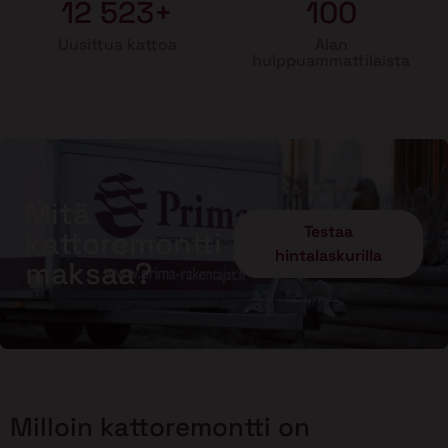
12 523+
100
Uusittua kattoa
Alan
huippuammattilaista
Mitä
Testaa
kattoremontti
hintalaskurilla
maksaa?
Milloin kattoremontti on