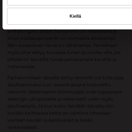
Kattoremontin voi tehdä mihin vuodenaikaan
tahansa, myös talvella!
Kiellä
Itse asiassa talvi sopii kattoremontin tekemiseen
erittäin hyvin. Silloin harvemmin on vesisateita ja
ilman kosteusprosentti on normaalia alhaisempi.
Näin suojauksen tarve on vähäisempi. Talviaikaan
myös piha säilyy turvassa lumen ja roudan alla, jos
pihalle on tarvetta tuoda painavampia koneita ja
materiaaleja.
Parhaimmillaan talvella tehty remontti voi tulla jopa
edullisemmaksi kuin sesonkiaikana toteutettu
remontti. Materiaalien toimitusajat ovat nopeampia
sesongin ulkopuolella ja materiaalit usein myös
edullisempia. Ja kun katto tehdään talvella, niin
kevään koittaessa katto on valmiina ottamaan
vastaan kevään sulamisvedet ja kesän
rankkasateet.