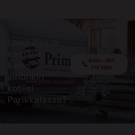
Laadukas ja
kestävä
Soita - 020
katto
775 1350
sinunkin
Tarjouspyyntölomake
kotiisi
Parikkalassa?