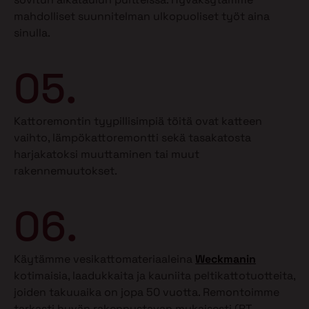
mahdolliset suunnitelman ulkopuoliset työt aina
sinulla.
05.
Kattoremontin tyypillisimpiä töitä ovat katteen
vaihto, lämpökattoremontti sekä tasakatosta
harjakatoksi muuttaminen tai muut
rakennemuutokset.
06.
Käytämme vesikattomateriaaleina
Weckmanin
kotimaisia, laadukkaita ja kauniita peltikattotuotteita,
joiden takuuaika on jopa 50 vuotta. Remontoimme
tarkasti hyvän rakennustavan mukaisesti (RT-