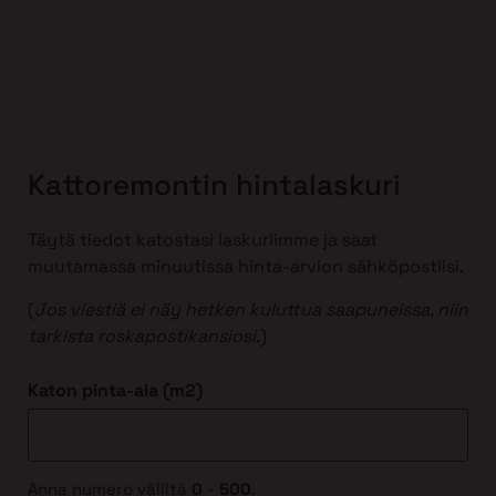
Kattoremontin hintalaskuri
Täytä tiedot katostasi laskuriimme ja saat
muutamassa minuutissa hinta-arvion sähköpostiisi.
(
Jos viestiä ei näy hetken kuluttua saapuneissa, niin
tarkista roskapostikansiosi
.)
Katon pinta-ala (m2)
Anna numero väliltä
0
-
500
.