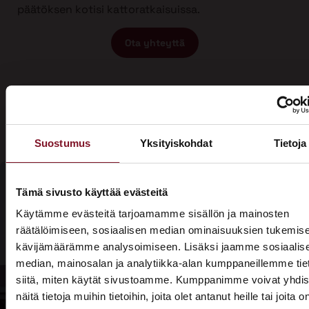
päätöksen kotisi kattoratkaisuissa.
Ota yhteyttä
Suostumus
Yksityiskohdat
Tietoja
Tämä sivusto käyttää evästeitä
Olisiko aika
Käytämme evästeitä tarjoamamme sisällön ja mainosten
Soita - 020
räätälöimiseen, sosiaalisen median ominaisuuksien tukemise
laittaa talosi
775 1350
kävijämäärämme analysoimiseen. Lisäksi jaamme sosiaalis
katto
median, mainosalan ja analytiikka-alan kumppaneillemme tie
Tarjouspyyntölomake
siitä, miten käytät sivustoamme. Kumppanimme voivat yhdis
kuntoon?
näitä tietoja muihin tietoihin, joita olet antanut heille tai joita o