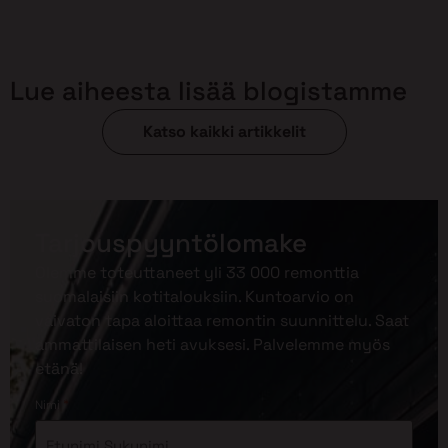
Lue aiheesta lisää blogistamme
Katso kaikki artikkelit
Tarjouspyyntölomake
Olemme toteuttaneet yli 33 000 remonttia
suomalaisiin kotitalouksiin. Kuntoarvio on
vaivaton tapa aloittaa remontin suunnittelu. Saat
ammattilaisen heti avuksesi. Palvelemme myös
etänä!
*
Nimi