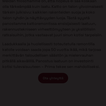
Meidän filosofiamme on, että nopeus ei saa koskaan
olla tärkeämpää kuin laatu. Katto on talon ylivoimaisesti
tärkein julkisivu: kaikkien rakenteiden suoja ja koko
talon ryhdin ja näyttävyyden luoja. Tästä syystä
panostamme kattoremontissa ensisijaisesti laatuun,
rakennustekniseen virheettömyyteen ja yksilöllisiin
ratkaisuihin, jotka vastaavat juuri sinun kotisi tarpeisiin.
Laadukkaalla ja huolellisesti toteutetulla remontilla
katolle voidaan saada jopa 50 vuotta ikää, mikä tarjoaa
merkittävän taloudellisen säästön ja mielenrauhan
pitkällä aikavälillä. Panostus laatuun on investointi
kotisi tulevaisuuteen – Prima tekee sen mahdolliseksi.
Ota yhteyttä