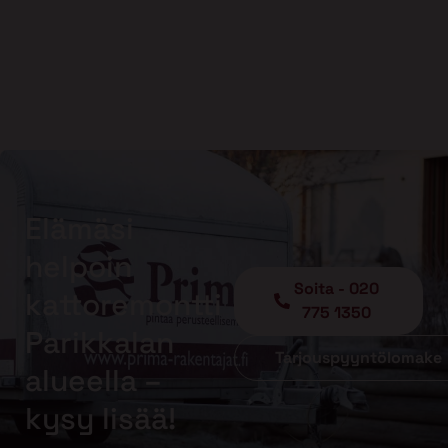
Elämäsi
helpoin
Soita - 020
kattoremontti
775 1350
Parikkalan
Tarjouspyyntölomake
alueella –
kysy lisää!