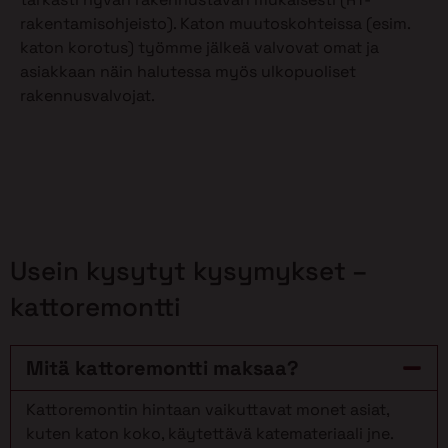
rakentamisohjeisto). Katon muutoskohteissa (esim.
katon korotus) työmme jälkeä valvovat omat ja
asiakkaan näin halutessa myös ulkopuoliset
rakennusvalvojat.
Usein kysytyt kysymykset –
kattoremontti
Mitä kattoremontti maksaa?
Kattoremontin hintaan vaikuttavat monet asiat,
kuten katon koko, käytettävä katemateriaali jne.