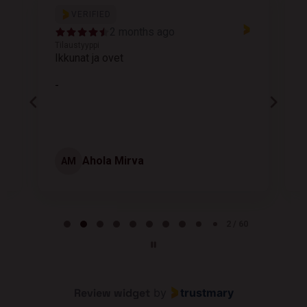
VERIFIED
2 months ago
Tilaustyyppi
T
Ikkunat ja ovet
K
-
Ahola Mirva
AM
Page 2 of 60
2 / 60
Review widget
by
trustmary