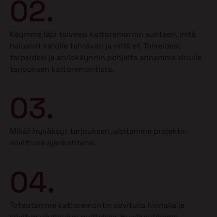
02.
Käymme läpi toiveesi kattoremontin suhteen, mitä
haluaisit katolle tehtävän ja mitä et.
Toiveidesi,
tarpeidesi ja arviokäynnin pohjalta annamme sinulle
tarjouksen kattoremontista.
03.
Mikäli hyväksyt tarjouksen, aloitamme projektin
sovittuna ajankohtana.
04.
Toteutamme kattoremontin sovitulla hinnalla ja
sovitun aikataulun puitteissa. Hyväksytämme